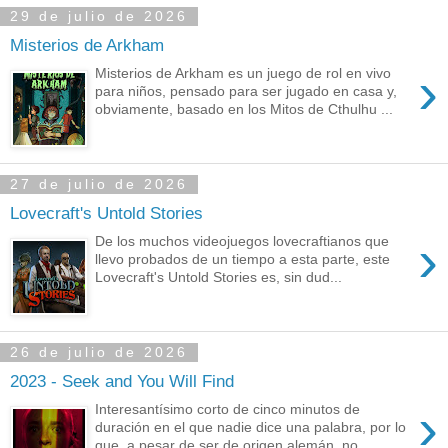
29 de julio de 2026
Misterios de Arkham
›
Misterios de Arkham es un juego de rol en vivo
para niños, pensado para ser jugado en casa y,
obviamente, basado en los Mitos de Cthulhu ...
27 de julio de 2026
Lovecraft's Untold Stories
›
De los muchos videojuegos lovecraftianos que
llevo probados de un tiempo a esta parte, este
Lovecraft's Untold Stories es, sin dud...
26 de julio de 2026
2023 - Seek and You Will Find
›
Interesantísimo corto de cinco minutos de
duración en el que nadie dice una palabra, por lo
que, a pesar de ser de origen alemán, no ...