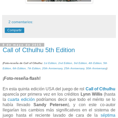
2 comentarios:
Compartir
8 de mayo de 2015
Call of Cthulhu 5th Edition
(Foto-reseña de Call of Cthulhu:
1st Edition
,
2nd Edition
,
3rd Edition
,
4th Edition
,
5th
Edition
,
6th Edition
,
7th Edition
,
20th Anniversary
,
25th Anniversary
,
30th Anniversary
)
¡Foto-reseña-flash!
En esta quinta edición USA del juego de rol
Call of Cthulhu
aparecía por primera vez en los créditos
Lynn Willis
(hasta
la
cuarta edición
podríamos decir que todo el mérito se lo
había llevado
Sandy Petersen
), y con este co-autor
llegarían los cambios más significativos en el sistema de
juego hasta el reciente lavado de cara de la
séptima