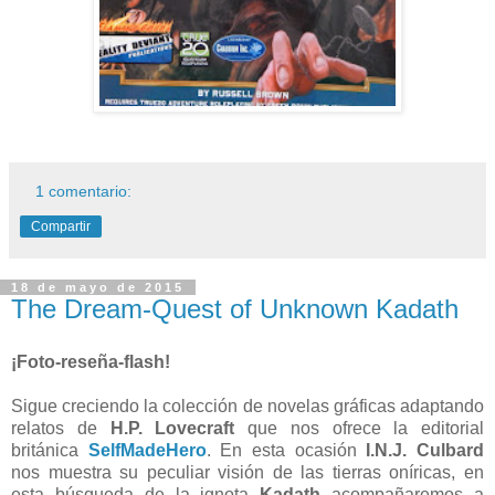
1 comentario:
Compartir
18 de mayo de 2015
The Dream-Quest of Unknown Kadath
¡Foto-reseña-flash!
Sigue creciendo la colección de novelas gráficas adaptando
relatos de
H.P. Lovecraft
que nos ofrece la editorial
británica
SelfMadeHero
. En esta ocasión
I.N.J. Culbard
nos muestra su peculiar visión de las tierras oníricas, en
esta búsqueda de la ignota
Kadath
acompañaremos a