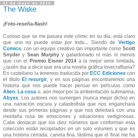
11 de mayo de 2015
The Wake
¡Foto-reseña-flash!
Curioso que se me pasara este cómic en su día, está claro
que uno no puede estar por todo... Siendo de
Vertigo
Comics
, con un equipo creativo tan importante como
Scott
Snyder
y
Sean Murphy
y galardonado ni más ni menos
que con el
Premio Eisner 2014
a la mejor serie limitada,
¿quién iba a decir que era una novela gráfica lovecraftiana?
En castellano la tenemos traducida por
ECC Ediciones
con
el título
El resurgir
, y en sus páginas encontraremos una
historia que nos puede hacer pensar en películas como
Alien
,
La cosa
o, aún mejor por la ambientación submarina,
Abyss
. Los autores nos sumergen (nunca mejor dicho) en
una narración oscura y catastrofista que nos enganchará
desde sus primeras páginas y que nos deleitará con una
montaña rusa de emociones y situaciones vertiginosas.
Cabe destacar que los diez números que conforman esta
colección están recopilados en un solo volumen y que es
una historia cerrada, canela fina, lástima que el final me ha