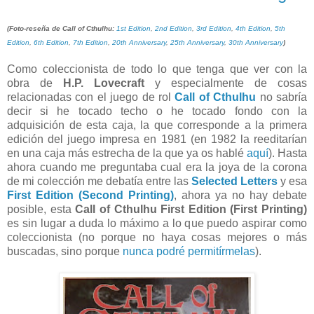
(Foto-reseña de Call of Cthulhu:
1st Edition
,
2nd Edition
,
3rd Edition
,
4th Edition
,
5th
Edition
,
6th Edition
,
7th Edition
,
20th Anniversary
,
25th Anniversary
,
30th Anniversary
)
Como coleccionista de todo lo que tenga que ver con la
obra de
H.P. Lovecraft
y especialmente de cosas
relacionadas con el juego de rol
Call of Cthulhu
no sabría
decir si he tocado techo o he tocado fondo con la
adquisición de esta caja, la que corresponde a la primera
edición del juego impresa en 1981 (en 1982 la reeditarían
en una caja más estrecha de la que ya os hablé
aquí
). Hasta
ahora cuando me preguntaba cual era la joya de la corona
de mi colección me debatía entre las
Selected Letters
y esa
First Edition (Second Printing)
, ahora ya no hay debate
posible, esta
Call of Cthulhu First Edition (First Printing)
es sin lugar a duda lo máximo a lo que puedo aspirar como
coleccionista (no porque no haya cosas mejores o más
buscadas, sino porque
nunca podré permitírmelas
).