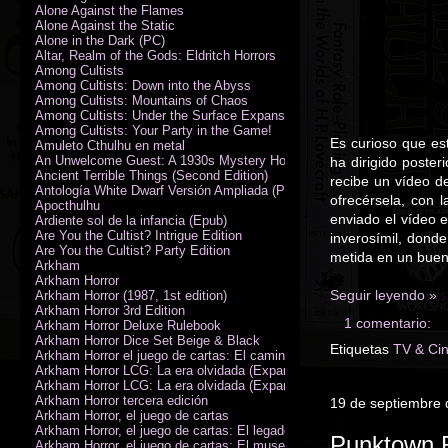
Alone Against the Flames
Alone Against the Static
Alone in the Dark (PC)
Altar, Realm of the Gods: Eldritch Horrors
Among Cultists
Among Cultists: Down into the Abyss
Among Cultists: Mountains of Chaos
Among Cultists: Under the Surface Expansion
Among Cultists: Your Party in the Game!
Es curioso que es
Amuleto Cthulhu en metal
An Unwelcome Guest: A 1930s Mystery Horror Adventure RPG
ha dirigido poste
Ancient Terrible Things (Second Edition)
recibe un vídeo d
Antología White Dwarf Versión Ampliada (PDF)
ofrecérsela, con 
Apocthulhu
enviado el vídeo 
Ardiente sol de la infancia (Epub)
Are You the Cultist? Intrigue Edition
inverosímil, dond
Are You the Cultist? Party Edition
metida en un buen 
Arkham
Arkham Horror
Seguir leyendo »
Arkham Horror (1987, 1st edition)
Arkham Horror 3rd Edition
1 comentario:
Arkham Horror Deluxe Rulebook
Arkham Horror Dice Set Beige & Black
Etiquetas
TV & Ci
Arkham Horror el juego de cartas: El camino a Carcosa - Exp. campañ
Arkham Horror LCG: La era olvidada (Expansión de campaña)
Arkham Horror LCG: La era olvidada (Expansión de investigadores)
Arkham Horror tercera edición
19 de septiembre
Arkham Horror, el juego de cartas
Arkham Horror, el juego de cartas: El legado de Dunwich expansión
Punktown
Arkham Horror, el juego de cartas: El museo Miskatonic