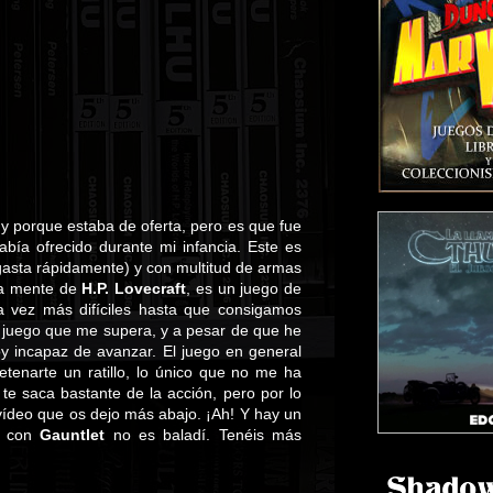
y porque estaba de oferta, pero es que fue
bía ofrecido durante mi infancia. Este es
asta rápidamente) y con multitud de armas
 la mente de
H.P. Lovecraft
, es un juego de
a vez más difíciles hasta que consigamos
 juego que me supera, y a pesar de que he
y incapaz de avanzar. El juego en general
etenarte un ratillo, lo único que no me ha
te saca bastante de la acción, pero por lo
 vídeo que os dejo más abajo. ¡Ah! Y hay un
ón con
Gauntlet
no es baladí. Tenéis más