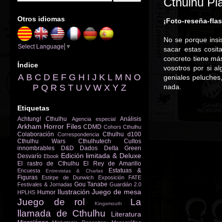
Cthulhu Pla
Otros idiomas
¡Foto-reseña-fla
No se porque insis
Select Language
▼
sacar estas cosi
concreto tiene má
Índice
vosotros por si a
A
B
C
D
E
F
G
H
I
J
K
L
M
N
O
geniales peluches
P
Q
R
S
T
U
V
W
X
Y
Z
nada.
Etiquetas
Achtung! Cthulhu
Análisis
Agencia especial
Arkham Horror Files
CDMD
Cohors Cthulhu
Colaboración
Cthulhu d100
Correspondencia
Cthulhu Wars
Cthulhutech
Cultos
innombrables
D&D
Dados
Delta Green
Edición limitada & Deluxe
Desvarío
Ebook
El rastro de Cthulhu
El Rey de Amarillo
Estatuas &
Encuesta
Entrevistas & Charlas
Figuras
Estirpe de Dunwich
Exposición
FATE
Gou Tanabe
Festivales & Jornadas
Guardián 2.0
Ilustración
Juego de mesa
Humor
HPLHS
Juego de rol
La
Kingsmouth
llamada de Cthulhu
Literatura