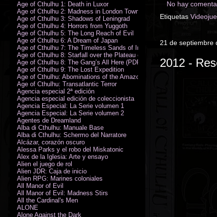
No hay comentar
Age of Cthulhu 1: Death in Luxor
Age of Cthulhu 2: Madness in London Town
Etiquetas
Videoju
Age of Cthulhu 3: Shadows of Leningrad
Age of Cthulhu 4: Horrors from Yuggoth
Age of Cthulhu 5: The Long Reach of Evil
Age of Cthulhu 6: A Dream of Japan
21 de septiembre
Age of Cthulhu 7: The Timeless Sands of India
Age of Cthulhu 8: Starfall over the Plateau of Leng
2012 - Res
Age of Cthulhu 8: The Gang’s All Here (PDF)
Age of Cthulhu 9: The Lost Expedition
Age of Cthulhu: Abominations of the Amazon
Age of Cthulhu: Transatlantic Terror
Agencia especial 2ª edición
Agencia especial edición de coleccionista
Agencia Especial: La Serie volumen 1
Agencia Especial: La Serie volumen 2
Agentes de Dreamland
Alba di Cthulhu: Manuale Base
Alba di Cthulhu: Schermo del Narratore
Alcázar, corazón oscuro
Alessa Parks y el robo del Miskatonic
Álex de la Iglesia: Arte y ensayo
Alien el juego de rol
Alien JDR: Caja de inicio
Alien RPG: Marines coloniales
All Manor of Evil
All Manor of Evil: Madness Stirs
All the Cardinal's Men
ALONE
Alone Against the Dark