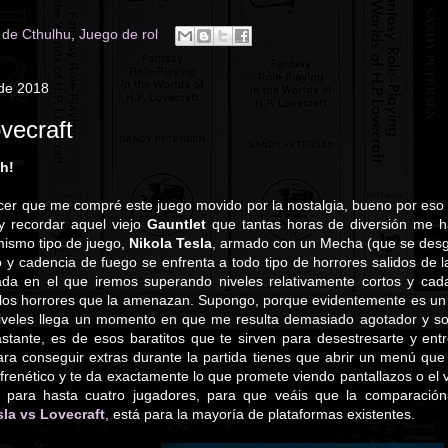
o de Cthulhu
,
Juego de rol
 de 2018
vecraft
sh!
er que me compré este juego movido por la nostalgia, bueno por eso 
 recordar aquel viejo
Gauntlet
que tantas horas de diversión me ha
mismo tipo de juego,
Nikola Tesla
, armado con un Mecha (que se desg
o y cadencia de fuego se enfrenta a todo tipo de horrores salidos de
ada en el que iremos superando niveles relativamente cortos y cad
 los horrores que la amenazan. Supongo, porque evidentemente es un
iveles llega un momento en que me resulta demasiado agotador y so
tante, es de esos baratitos que te sirven para desestresarte y entr
ra conseguir extras durante la partida tienes que abrir un menú que 
frenético y te da exactamente lo que promete viendo pantallazos o el
 para hasta cuatro jugadores, para que veáis que la comparaci
sla vs Lovecraft
, está para la mayoría de plataformas existentes.