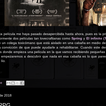
ta película me haya pasado desapercibida hasta ahora, pues es la pri
riormente dos películas tan lovecraftianas como
Spring
y
El infinito 
e un colega toxicómano que está aislado en una cabaña en medio de l
la convicción de que puede ayudarle a rehabilitarse. Cuando este d
es donde empieza una película en la que vamos recibiendo pequeñas 
e empezaremos a descubrir que nada en esa cabaña es lo que parece
lío.
ne
a
 de 2018
 RPG