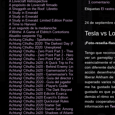
A Lovecraft Retrospective
1 comentario:
A propósito de Lovecraft firmado
Etiquetas
El rastr
A Shoggoth on the Roof: Libretto
A Study in Emerald
A Study in Emerald
A Study in Emerald: Limited Edition Poster (Neil Gaiman)
24 de septiembre
A Time to Harvest
A un segundo de la medianoche
Tesla vs Lo
A'Writhe: A Game of Eldritch Contortions
Abuelito serpiente Yig
Achtung Cthulhu - Spielleiterschirm
¡Foto-reseña-fla
Achtung Cthulhu 2D20: The Darkest Day (PDF)
Achtung Cthulhu 2D20: Unexplored
Achtung! Cthulhu - Zero Point Part 1 - Three Kings
Tengo que reconoc
Achtung! Cthulhu - Zero Point Part 2 - Heroes of the Sea
ver un
gameplay
y
Achtung! Cthulhu - Zero Point Part 3 - Code of Honour (PDF)
esencialmente el 
Achtung! Cthulhu 2d20 - A Quick Trip to France (PDF)
Achtung! Cthulhu 2d20 - Behind Enemy Lines
con diferente dañ
Achtung! Cthulhu 2d20 - Gamemaster's Guide
acción desenfren
Achtung! Cthulhu 2d20 - Gamemaster's Toolkit
liberar Arkham de
Achtung! Cthulhu 2D20 - Guía del director de juego
superado varios n
Achtung! Cthulhu 2D20 - Guía del jugador
Achtung! Cthulhu 2d20 - Player's Guide
me ha gustado bas
Achtung! Cthulhu 2d20 - The Dark Beyond
gustado es que pa
Achtung! Cthulhu 2d20 Edición Exarca
demás el ritmo es 
Achtung! Cthulhu 2d20 Exarch's Edition
Achtung! Cthulhu 2d20 Quickstart Rules
modo cooperativo
Achtung! Cthulhu 2D20 Starter Set
información en
Te
Achtung! Cthulhu 2D20 Starter Set: Among the Wolves (PDF)
Achtung! Cthulhu 2d20: Shadows of Atlantis