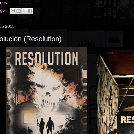
ios:
ego
 de 2018
olución (Resolution)