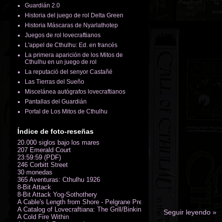
Guardián 2.0
Historia del juego de rol Delta Green
Historia Máscaras de Nyarlathotep
Juegos de rol lovecraftianos
L'appel de Cthulhu: Ed. en francés
La primera aparición de los Mitos de
Cthulhu en un juego de rol
La reputació del senyor Castañé
Las Tierras del Sueño
Miscelánea autógrafos lovecraftianos
Pantallas del Guardián
Portal de Los Mitos de Cthulhu
Índice de foto-reseñas
20.000 siglos bajo los mares
207 Emerald Court
23:59:59 (PDF)
246 Corbitt Street
30 monedas
365 Aventuras: Cthulhu 1926
8-Bit Attack
8-Bit Attack Yog-Sothothery
A Cable's Length from Shore - Pelgrane Press' FreeRPG 2018 (PDF)
A Catalog of Lovecraftiana: The Grill/Binkin Collection
Seguir leyendo »
A Cold Fire Within