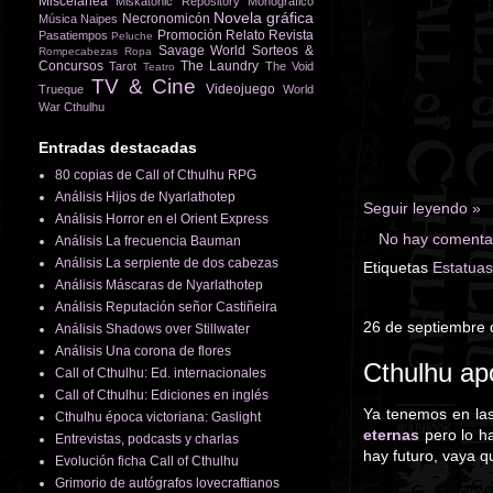
Miscelánea
Miskatonic Repository
Monográfico
Novela gráfica
Necronomicón
Música
Naipes
Promoción
Relato
Revista
Pasatiempos
Peluche
Savage World
Sorteos &
Rompecabezas
Ropa
Concursos
The Laundry
Tarot
The Void
Teatro
TV & Cine
Videojuego
Trueque
World
War Cthulhu
Entradas destacadas
80 copias de Call of Cthulhu RPG
Análisis Hijos de Nyarlathotep
Seguir leyendo »
Análisis Horror en el Orient Express
No hay comentar
Análisis La frecuencia Bauman
Análisis La serpiente de dos cabezas
Etiquetas
Estatuas
Análisis Máscaras de Nyarlathotep
Análisis Reputación señor Castiñeira
26 de septiembre
Análisis Shadows over Stillwater
Análisis Una corona de flores
Cthulhu ap
Call of Cthulhu: Ed. internacionales
Call of Cthulhu: Ediciones en inglés
Ya tenemos en las 
Cthulhu época victoriana: Gaslight
eternas
pero lo h
Entrevistas, podcasts y charlas
hay futuro, vaya qu
Evolución ficha Call of Cthulhu
Grimorio de autógrafos lovecraftianos