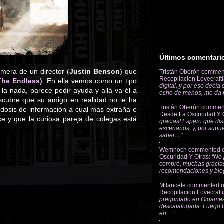
Últimos comentari
mera de un director (
Justin Benson
) que
Tristán Oberón
commen
Recopilacion Lovecraft
(The Endless)
. En ella vemos como un tipo
digital, y por eso decía
a nada, parece pedir ayuda y allá va él a
echo de menos, me da
escubre que su amigo en realidad no le ha
Tristán Oberón
commen
dosis de información a cual más extraña e
Desde La Oscuridad Y 
 y que la curiosa pareja de colegas está
gracias! Espero que dis
escenarios, y, por supu
saber…”
Wemnoch
commented 
Oscuridad Y Otras
:
“No 
compré, muchas gracias
recomendaciones y blo
Milancete
commented 
Recopilacion Lovecraft
preguntado en Gigames
descatalogada. Luego 
en…”