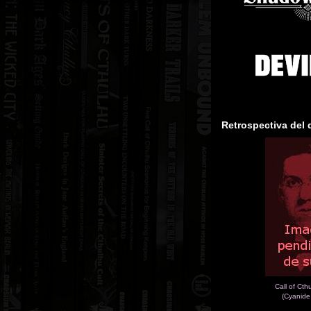
Retrospectiva del 
Call of Cth
(Cyanide