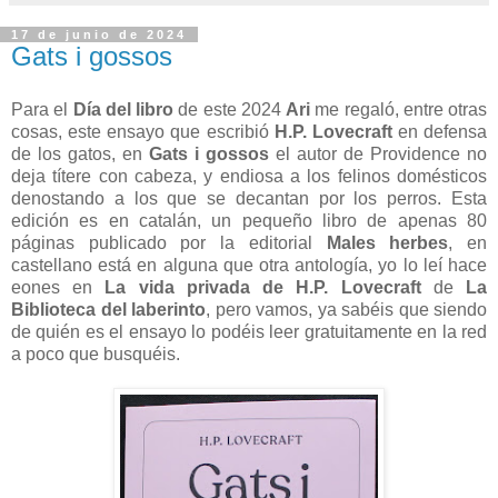
17 de junio de 2024
Gats i gossos
Para el
Día del libro
de este 2024
Ari
me regaló, entre otras
cosas, este ensayo que escribió
H.P. Lovecraft
en defensa
de los gatos, en
Gats i gossos
el autor de Providence no
deja títere con cabeza, y endiosa a los felinos domésticos
denostando a los que se decantan por los perros. Esta
edición es en catalán, un pequeño libro de apenas 80
páginas publicado por la editorial
Males herbes
, en
castellano está en alguna que otra antología, yo lo leí hace
eones en
La vida privada de H.P. Lovecraft
de
La
Biblioteca del laberinto
, pero vamos, ya sabéis que siendo
de quién es el ensayo lo podéis leer gratuitamente en la red
a poco que busquéis.