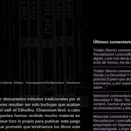
Últimos comentari
Tristán Oberón
commen
Recopilacion Lovecraft
digital, y por eso decía
echo de menos, me da
Tristán Oberón
commen
Desde La Oscuridad Y 
gracias! Espero que dis
imitierte Edition
,
Investigatoren-Kompendium
,
Hardcover
escenarios, y, por supu
saber…”
Wemnoch
commented 
 descartados métodos tradicionales por el
Oscuridad Y Otras
:
“No 
ces resultan ser solo burbujas que acaban
compré, muchas gracias
recomendaciones y blo
rol
call of Cthulhu
,
Chaosium
llevó a cabo
cipantes hemos recibido mucho material en
Milancete
commented 
tour
hizo lo propio para publicar este juego
Recopilacion Lovecraft
preguntado en Gigames
ue prometió que tendríamos los libros este
descatalogada. Luego 