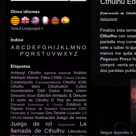
Cthulhu Ed
Otros idiomas
(Foto-reseña de Cthulh
Sichtschirm
)
Select Language
▼
Finalizo esta sema
Cthulhu
con unas 
Índice
pantalla muy corre
A
B
C
D
E
F
G
H
I
J
K
L
M
N
O
vete a saber lo qu
P
Q
R
S
T
U
V
W
X
Y
Z
menos me quita 
Pegasus Press
hi
compré, venía un 
Etiquetas
dos partidas publi
Achtung! Cthulhu
Análisis
Agencia especial
Arkham Horror Files
CDMD
Cohors Cthulhu
Colaboración
Cthulhu d100
Correspondencia
Cthulhu Wars
Cthulhutech
Cultos
innombrables
D&D
Dados
Delta Green
Edición limitada & Deluxe
Desvarío
Ebook
El rastro de Cthulhu
El Rey de Amarillo
Estatuas &
Encuesta
Entrevistas & Charlas
Figuras
Estirpe de Dunwich
Exposición
FATE
Gou Tanabe
Festivales & Jornadas
Guardián 2.0
Ilustración
Juego de mesa
Humor
HPLHS
Juego de rol
La
Kingsmouth
llamada de Cthulhu
Literatura
Seguir leyendo »