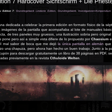
ition 7 Hardcover Sichtschirm + Die Priest
u Edition 7:
Grundregelwerk Limitierte Edition
,
Grundregelwerk
,
Investigatoren-Kompendium L
na dedicada a celebrar la primera edición en formato físico de la sép
imágenes de la pantalla que acompañaba al lote de manuales básic
cta, de tres paneles muy gruesos, una ilustración sobria pero original
e pone pero así a simple vista difiere de lo propuesto por
Chaosium
e
el mal sabor de boca que me dejó
la única pantalla en alemán
que 
zo una chapuza, pero ahora han hecho un buen trabajo. Junto a la pa
cupón para descargar gratuitamente un libro de 38 páginas en PDF, se
cadas previamente en la revista
Cthuloide Welten
.