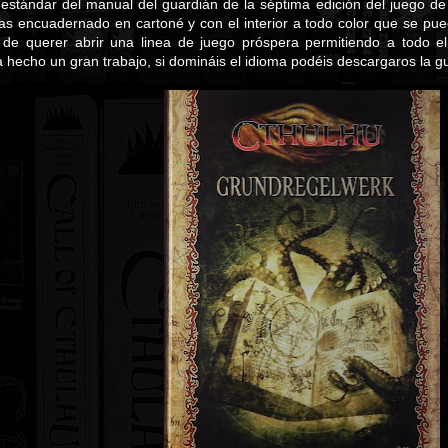
 estándar del manual del guardián de la séptima edición del juego de
nas encuadernado en cartoné y con el interior a todo color que se pu
 de querer abrir una linea de juego próspera permitiendo a todo 
 hecho un gran trabajo, si domináis el idioma podéis descargaros la gu