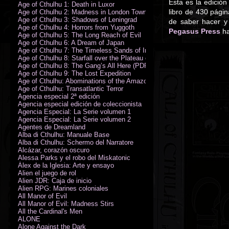
Esta es la edición
Age of Cthulhu 1: Death in Luxor
libro de 430 pági
Age of Cthulhu 2: Madness in London Town
Age of Cthulhu 3: Shadows of Leningrad
de saber hacer y
Age of Cthulhu 4: Horrors from Yuggoth
Pegasus Press
ha
Age of Cthulhu 5: The Long Reach of Evil
Age of Cthulhu 6: A Dream of Japan
Age of Cthulhu 7: The Timeless Sands of India
Age of Cthulhu 8: Starfall over the Plateau of Leng
Age of Cthulhu 8: The Gang’s All Here (PDF)
Age of Cthulhu 9: The Lost Expedition
Age of Cthulhu: Abominations of the Amazon
Age of Cthulhu: Transatlantic Terror
Agencia especial 2ª edición
Agencia especial edición de coleccionista
Agencia Especial: La Serie volumen 1
Agencia Especial: La Serie volumen 2
Agentes de Dreamland
Alba di Cthulhu: Manuale Base
Alba di Cthulhu: Schermo del Narratore
Alcázar, corazón oscuro
Alessa Parks y el robo del Miskatonic
Álex de la Iglesia: Arte y ensayo
Alien el juego de rol
Alien JDR: Caja de inicio
Alien RPG: Marines coloniales
All Manor of Evil
All Manor of Evil: Madness Stirs
All the Cardinal's Men
ALONE
Alone Against the Dark