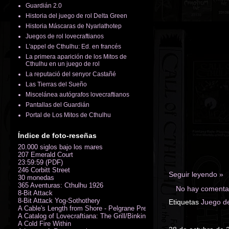
Guardián 2.0
Historia del juego de rol Delta Green
Historia Máscaras de Nyarlathotep
Juegos de rol lovecraftianos
L'appel de Cthulhu: Ed. en francés
La primera aparición de los Mitos de
Cthulhu en un juego de rol
La reputació del senyor Castañé
Las Tierras del Sueño
Miscelánea autógrafos lovecraftianos
Pantallas del Guardián
Portal de Los Mitos de Cthulhu
Índice de foto-reseñas
20.000 siglos bajo los mares
207 Emerald Court
23:59:59 (PDF)
246 Corbitt Street
Seguir leyendo »
30 monedas
365 Aventuras: Cthulhu 1926
No hay comentar
8-Bit Attack
8-Bit Attack Yog-Sothothery
Etiquetas
Juego de
A Cable's Length from Shore - Pelgrane Press' FreeRPG 2018 (PDF)
A Catalog of Lovecraftiana: The Grill/Binkin Collection
A Cold Fire Within