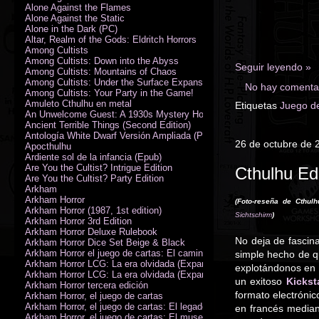
Alone Against the Flames
Alone Against the Static
Alone in the Dark (PC)
Altar, Realm of the Gods: Eldritch Horrors
Among Cultists
Among Cultists: Down into the Abyss
Seguir leyendo »
Among Cultists: Mountains of Chaos
Among Cultists: Under the Surface Expansion
No hay comentar
Among Cultists: Your Party in the Game!
Amuleto Cthulhu en metal
Etiquetas
Juego de
An Unwelcome Guest: A 1930s Mystery Horror Adventure RPG
Ancient Terrible Things (Second Edition)
Antología White Dwarf Versión Ampliada (PDF)
26 de octubre de 
Apocthulhu
Ardiente sol de la infancia (Epub)
Are You the Cultist? Intrigue Edition
Cthulhu Edi
Are You the Cultist? Party Edition
Arkham
Arkham Horror
(Foto-reseña de Cthulh
Arkham Horror (1987, 1st edition)
Sichtschirm
)
Arkham Horror 3rd Edition
Arkham Horror Deluxe Rulebook
No deja de fascin
Arkham Horror Dice Set Beige & Black
Arkham Horror el juego de cartas: El camino a Carcosa - Exp. campañ
simple hecho de q
Arkham Horror LCG: La era olvidada (Expansión de campaña)
explotándonos en l
Arkham Horror LCG: La era olvidada (Expansión de investigadores)
un exitoso
Kickst
Arkham Horror tercera edición
formato electrónic
Arkham Horror, el juego de cartas
Arkham Horror, el juego de cartas: El legado de Dunwich expansión
en francés median
Arkham Horror, el juego de cartas: El museo Miskatonic