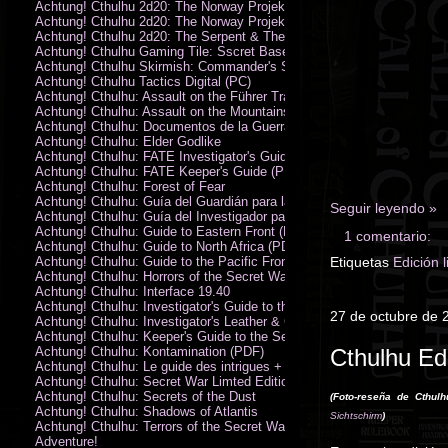
Achtung! Cthulhu 2d20: The Norway Projekt
Achtung! Cthulhu 2d20: The Norway Projekt (PDF)
Achtung! Cthulhu 2d20: The Serpent & The Sands
Achtung! Cthulhu Gaming Tile: Sscret Base & Icy Ruins
Achtung! Cthulhu Skirmish: Commander's Set
Achtung! Cthulhu Tactics Digital (PC)
Achtung! Cthulhu: Assault on the Führer Train
Achtung! Cthulhu: Assault on the Mountains of Madness
Achtung! Cthulhu: Documentos de la Guerra Secreta
Achtung! Cthulhu: Elder Godlike
Achtung! Cthulhu: FATE Investigator's Guide (PDF)
Achtung! Cthulhu: FATE Keeper's Guide (PDF)
Achtung! Cthulhu: Forest of Fear
Achtung! Cthulhu: Guía del Guardián para la Guerra Secreta
Seguir leyendo »
Achtung! Cthulhu: Guía del Investigador para la Guerra Secreta
Achtung! Cthulhu: Guide to Eastern Front (PDF)
1 comentario:
Achtung! Cthulhu: Guide to North Africa (PDF)
Achtung! Cthulhu: Guide to the Pacific Front
Etiquetas
Edición 
Achtung! Cthulhu: Horrors of the Secret War
Achtung! Cthulhu: Interface 19.40
Achtung! Cthulhu: Investigator's Guide to the Secret War
27 de octubre de 
Achtung! Cthulhu: Investigator's Leather & Canvas Bag
Achtung! Cthulhu: Keeper's Guide to the Secret War
Achtung! Cthulhu: Kontamination (PDF)
Cthulhu Ed
Achtung! Cthulhu: Le guide des intrigues + ecran
Achtung! Cthulhu: Secret War Limted Edition Book
Achtung! Cthulhu: Secrets of the Dust
(Foto-reseña de Cthulh
Achtung! Cthulhu: Shadows of Atlantis
Sichtschirm
)
Achtung! Cthulhu: Terrors of the Secret War
Adventure!