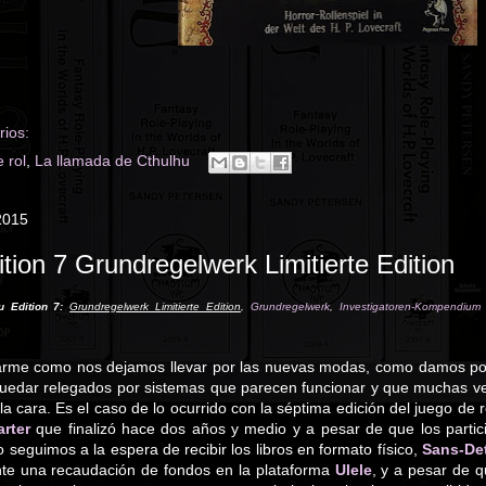
ios:
 rol
,
La llamada de Cthulhu
2015
tion 7 Grundregelwerk Limitierte Edition
u Edition 7:
Grundregelwerk Limitierte Edition
,
Grundregelwerk
,
Investigatoren-Kompendium L
arme como nos dejamos llevar por las nuevas modas, como damos por
a
uedar relegados por sistemas que parecen funcionar y que muchas ve
a cara. Es el caso de lo ocurrido con la séptima edición del juego de 
arter
que finalizó hace dos años y medio y a pesar de que los parti
o seguimos a la espera de recibir los libros en formato físico,
Sans-De
te una recaudación de fondos en la plataforma
Ulele
, y a pesar de q