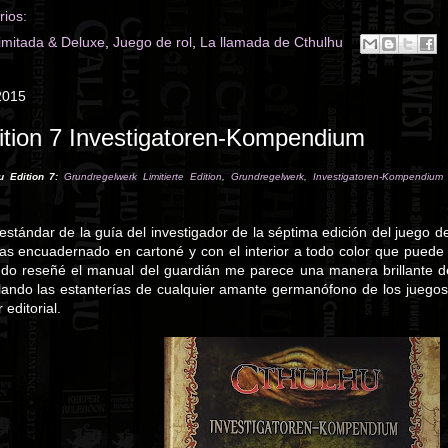
ios:
limitada & Deluxe
,
Juego de rol
,
La llamada de Cthulhu
2015
ition 7 Investigatoren-Kompendium
u Edition 7:
Grundregelwerk Limitierte Edition
,
Grundregelwerk
,
Investigatoren-Kompendium L
 estándar de la guía del investigador de la séptima edición del juego d
nas encuadernado en cartoné y con el interior a todo color que puede 
do reseñé el manual del guardián me parece una manera brillante de 
ando las estanterías de cualquier amante germanófono de los juego
 editorial.