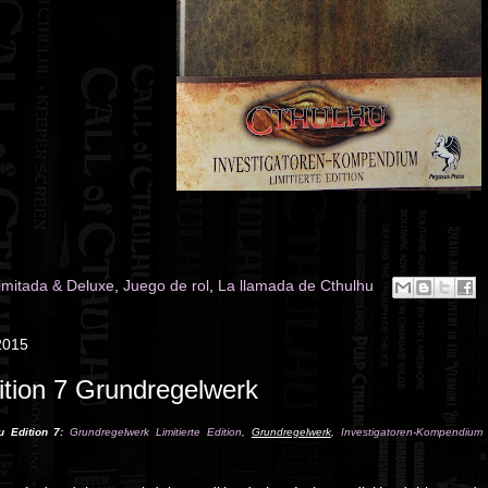
limitada & Deluxe
,
Juego de rol
,
La llamada de Cthulhu
2015
ition 7 Grundregelwerk
u Edition 7:
Grundregelwerk Limitierte Edition
,
Grundregelwerk
,
Investigatoren-Kompendium L