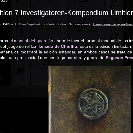
2015
tion 7 Investigatoren-Kompendium Limitier
u Edition 7:
Grundregelwerk Limitierte Edition
,
Grundregelwerk
,
Investigatoren-Kompendium L
aros el
manual del guardián
ahora le toca el turno al manual de los i
 del juego de rol
La llamada de Cthulhu
, esta es la edición limitad
añana os mostraré la edición estándar, en ambos casos se trata de
olor, una preciosidad que nos llega por obra y gracia de
Pegasus Pre