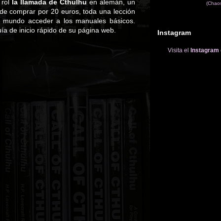
 rol
la llamada de Cthulhu
en alemán, un
(Chao
ede comprar por 20 euros, toda una lección
el mundo acceder a los manuales básicos.
ía de inicio rápido de su página web.
Instagram
Visita el
Instagram