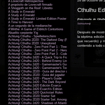
28 de octubre de 
A Lovecraft Retrospective
A propósito de Lovecraft firmado
A Shoggoth on the Roof: Libretto
Cthulhu Edi
A Study in Emerald
A Study in Emerald
A Study in Emerald: Limited Edition Poster (Neil Gaiman)
(Foto-reseña de Cthulh
A Time to Harvest
Sichtschirm
)
A un segundo de la medianoche
A'Writhe: A Game of Eldritch Contortions
Después de mostr
Abuelito serpiente Yig
Achtung Cthulhu - Spielleiterschirm
la séptima edición
Achtung Cthulhu 2D20: The Darkest Day (PDF)
que recuerdo) y m
Achtung Cthulhu 2D20: Unexplored
contenido a todo c
Achtung! Cthulhu - Zero Point Part 1 - Three Kings
Achtung! Cthulhu - Zero Point Part 2 - Heroes of the Sea
Achtung! Cthulhu - Zero Point Part 3 - Code of Honour (PDF)
Achtung! Cthulhu 2d20 - A Quick Trip to France (PDF)
Achtung! Cthulhu 2d20 - Behind Enemy Lines
Achtung! Cthulhu 2d20 - Gamemaster's Guide
Achtung! Cthulhu 2d20 - Gamemaster's Toolkit
Achtung! Cthulhu 2D20 - Guía del director de juego
Achtung! Cthulhu 2D20 - Guía del jugador
Achtung! Cthulhu 2d20 - Player's Guide
Achtung! Cthulhu 2d20 - The Dark Beyond
Achtung! Cthulhu 2d20 Edición Exarca
Achtung! Cthulhu 2d20 Exarch's Edition
Achtung! Cthulhu 2d20 Quickstart Rules
Achtung! Cthulhu 2D20 Starter Set
Achtung! Cthulhu 2D20 Starter Set: Among the Wolves (PDF)
Achtung! Cthulhu 2d20: Shadows of Atlantis