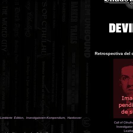
Retrospectiva del 
imitierte Edition
,
Investigatoren-Kompendium
,
Hardcover
Call of Cthulh
Investigato
Leathe