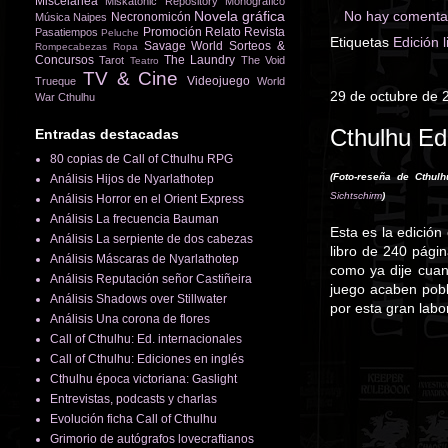
Miscelánea
Miskatonic Repository
Monográfico
Novela gráfica
No hay comentar
Necronomicón
Música
Naipes
Promoción
Relato
Revista
Pasatiempos
Peluche
Etiquetas
Edición 
Savage World
Sorteos &
Rompecabezas
Ropa
Concursos
The Laundry
Tarot
The Void
Teatro
TV & Cine
Videojuego
Trueque
World
29 de octubre de 
War Cthulhu
Cthulhu Ed
Entradas destacadas
80 copias de Call of Cthulhu RPG
(Foto-reseña de Cthulh
Análisis Hijos de Nyarlathotep
Sichtschirm
)
Análisis Horror en el Orient Express
Análisis La frecuencia Bauman
Esta es la edición
Análisis La serpiente de dos cabezas
libro de 240 pági
Análisis Máscaras de Nyarlathotep
como ya dije cuan
Análisis Reputación señor Castiñeira
juego acaben pobl
Análisis Shadows over Stillwater
por esta gran labor
Análisis Una corona de flores
Call of Cthulhu: Ed. internacionales
Call of Cthulhu: Ediciones en inglés
Cthulhu época victoriana: Gaslight
Entrevistas, podcasts y charlas
Evolución ficha Call of Cthulhu
Grimorio de autógrafos lovecraftianos