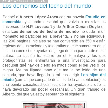
27 de octubre de 2025
Los demonios del techo del mundo
Conocí a
Alberto López Aroca
con su novela
Estudio en
esmeralda
, y cuando descubrí que volvía a mezclar los
universos de
H.P. Lovecraft
y de
Arthur Conan Doyle
en
esta
Los demonios del techo del mundo
no dudé ni un
momento en participar en la preventa. Y no me equivoqué,
las 200 páginas iniciales se han convertido en 350 y están
repletas de ilustraciones y fotografías que te sumergen en la
historia como si de ayudas de juego de una partida de rol se
tratara. La acción transcurre en el Himalaya y los dos
protagonistas se enfrentarán a una investigación para
descubrir qué hay de cierto en mitos como el del yeti o los
migou. Me ha flipado tanto que me la he leído de una
sentada, que haya llegado a mí tras dirigir
Los hijos del
miedo
(con la que comparte detalles de la ambientación) es
una bonita casualidad cósmica que ha ayudado a que la
haya devorado sin poder descansar. Un gran trabajo de
Alberto, del que ya estoy esperando el siguiente.