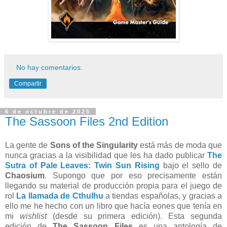
No hay comentarios:
Compartir
6 de octubre de 2025
The Sassoon Files 2nd Edition
La gente de
Sons of the Singularity
está más de moda que
nunca gracias a la visibilidad que les ha dado publicar
The
Sutra of Pale Leaves: Twin Sun Rising
bajo el sello de
Chaosium
. Supongo que por eso precisamente están
llegando su material de producción propia para el juego de
rol
La llamada de Cthulhu
a tiendas españolas, y gracias a
ello me he hecho con un libro que hacía eones que tenía en
mi
wishlist
(desde su primera edición). Esta segunda
edición de
The Sassoon Files
es una antología de