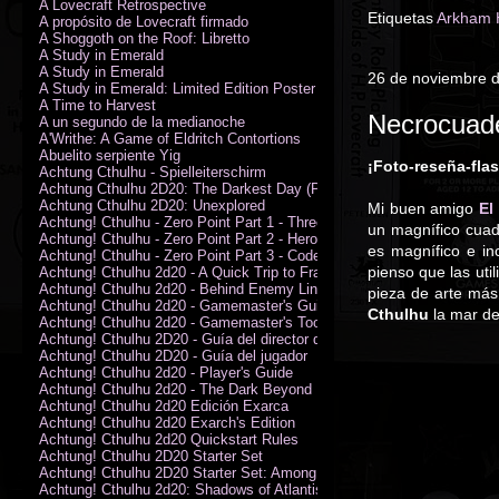
A Lovecraft Retrospective
Etiquetas
Arkham H
A propósito de Lovecraft firmado
A Shoggoth on the Roof: Libretto
A Study in Emerald
A Study in Emerald
26 de noviembre 
A Study in Emerald: Limited Edition Poster (Neil Gaiman)
A Time to Harvest
Necrocuad
A un segundo de la medianoche
A'Writhe: A Game of Eldritch Contortions
Abuelito serpiente Yig
¡Foto-reseña-fla
Achtung Cthulhu - Spielleiterschirm
Achtung Cthulhu 2D20: The Darkest Day (PDF)
Achtung Cthulhu 2D20: Unexplored
Mi buen amigo
El
Achtung! Cthulhu - Zero Point Part 1 - Three Kings
un magnífico cuad
Achtung! Cthulhu - Zero Point Part 2 - Heroes of the Sea
es magnífico e i
Achtung! Cthulhu - Zero Point Part 3 - Code of Honour (PDF)
pienso que las uti
Achtung! Cthulhu 2d20 - A Quick Trip to France (PDF)
Achtung! Cthulhu 2d20 - Behind Enemy Lines
pieza de arte más
Achtung! Cthulhu 2d20 - Gamemaster's Guide
Cthulhu
la mar de
Achtung! Cthulhu 2d20 - Gamemaster's Toolkit
Achtung! Cthulhu 2D20 - Guía del director de juego
Achtung! Cthulhu 2D20 - Guía del jugador
Achtung! Cthulhu 2d20 - Player's Guide
Achtung! Cthulhu 2d20 - The Dark Beyond
Achtung! Cthulhu 2d20 Edición Exarca
Achtung! Cthulhu 2d20 Exarch's Edition
Achtung! Cthulhu 2d20 Quickstart Rules
Achtung! Cthulhu 2D20 Starter Set
Achtung! Cthulhu 2D20 Starter Set: Among the Wolves (PDF)
Achtung! Cthulhu 2d20: Shadows of Atlantis