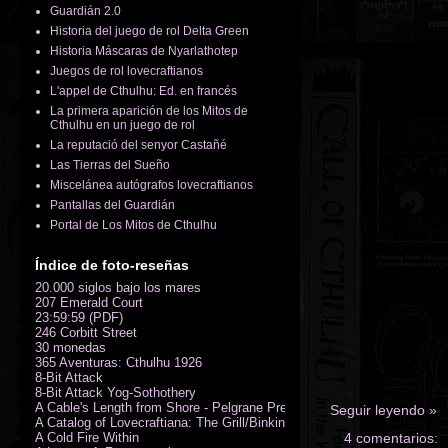
Guardián 2.0
Historia del juego de rol Delta Green
Historia Máscaras de Nyarlathotep
Juegos de rol lovecraftianos
L'appel de Cthulhu: Ed. en francés
La primera aparición de los Mitos de
Cthulhu en un juego de rol
La reputació del senyor Castañé
Las Tierras del Sueño
Miscelánea autógrafos lovecraftianos
Pantallas del Guardián
Portal de Los Mitos de Cthulhu
Índice de foto-reseñas
20.000 siglos bajo los mares
207 Emerald Court
23:59:59 (PDF)
246 Corbitt Street
30 monedas
365 Aventuras: Cthulhu 1926
8-Bit Attack
8-Bit Attack Yog-Sothothery
A Cable's Length from Shore - Pelgrane Press' FreeRPG 2018 (PDF)
Seguir leyendo »
A Catalog of Lovecraftiana: The Grill/Binkin Collection
A Cold Fire Within
4 comentarios: