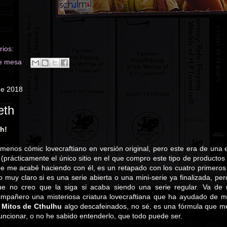
ios:
e mesa
de 2018
eth
sh!
enos cómic lovecraftiano en versión original, pero este era de una ed
(prácticamente el único sitio en el que compro este tipo de productos
ue me acabé haciendo con él, es un retapado con los cuatro primero
muy claro si es una serie abierta o una mini-serie ya finalizada, p
a
ue no creo que la siga si acaba siendo una serie regular. Va de 
mpañero una misteriosa criatura lovecraftiana que ha ayudado de ma
s
Mitos de Cthulhu
algo descafeinados, no sé, es una fórmula que m
ncionar, o no he sabido entenderlo, que todo puede ser.