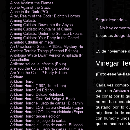
Alone Against the Flames
Alone Against the Static
Alone in the Dark (PC)
Altar, Realm of the Gods: Eldritch Horrors
Seguir leyendo »
Among Cultists
Among Cultists: Down into the Abyss
No hay comentar
Among Cultists: Mountains of Chaos
Among Cultists: Under the Surface Expansion
Etiquetas
Juego d
Among Cultists: Your Party in the Game!
Amuleto Cthulhu en metal
An Unwelcome Guest: A 1930s Mystery Horror Adventure RPG
Ancient Terrible Things (Second Edition)
19 de noviembre 
Antología White Dwarf Versión Ampliada (PDF)
Apocthulhu
Vinegar Te
Ardiente sol de la infancia (Epub)
Are You the Cultist? Intrigue Edition
Are You the Cultist? Party Edition
¡Foto-reseña-fla
Arkham
Arkham Horror
Cada vez compro m
Arkham Horror (1987, 1st edition)
Arkham Horror 3rd Edition
venta en
Amazon
Arkham Horror Deluxe Rulebook
de coña) por lo q
Arkham Horror Dice Set Beige & Black
no me ha quedado 
Arkham Horror el juego de cartas: El camino a Carcosa - Exp. campañ
gustado por lo q
Arkham Horror LCG: La era olvidada (Expansión de campaña)
Arkham Horror LCG: La era olvidada (Expansión de investigadores)
adjudicando de co
Arkham Horror tercera edición
con humor y uno
Arkham Horror, el juego de cartas
que no acaba de fu
Arkham Horror, el juego de cartas: El legado de Dunwich expansión
Arkham Horror, el juego de cartas: El museo Miskatonic