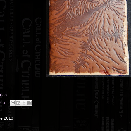
ios:
nea
de 2018