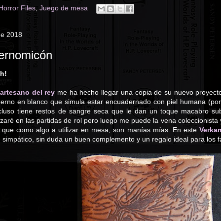
orror Files
,
Juego de mesa
de 2018
ernomicón
sh!
 artesano del rey
me ha hecho llegar una copia de su nuevo proyec
erno en blanco que simula estar encuadernado con piel humana (por
ncluso tiene restos de sangre seca que le dan un toque macabro su
lizaré en las partidas de rol pero luego me puede la vena coleccioni
 que como algo a utilizar en mesa, son manías mías. En este
Verka
 simpático, sin duda un buen complemento y un regalo ideal para los fa