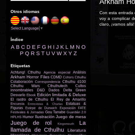
Arkham Hor
Otros idiomas
Con esta entrada 
voy a complicar 
claro, ¡vamos allá
Select Language
▼
Índice
A
B
C
D
E
F
G
H
I
J
K
L
M
N
O
P
Q
R
S
T
U
V
W
X
Y
Z
Etiquetas
Achtung! Cthulhu
Análisis
Agencia especial
Arkham Horror Files
CDMD
Cohors Cthulhu
Colaboración
Cthulhu d100
Correspondencia
Cthulhu Wars
Cthulhutech
Cultos
innombrables
D&D
Dados
Delta Green
Edición limitada & Deluxe
Desvarío
Ebook
El rastro de Cthulhu
El Rey de Amarillo
Estatuas &
Encuesta
Entrevistas & Charlas
Figuras
Estirpe de Dunwich
Exposición
FATE
Gou Tanabe
Festivales & Jornadas
Guardián 2.0
Ilustración
Juego de mesa
Humor
HPLHS
Juego de rol
La
Kingsmouth
llamada de Cthulhu
Literatura