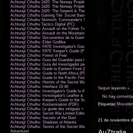
Achtung! Cthulhu 2d20: The Norway Projekt
Achtung! Cthulhu 2d20: The Norway Projekt (PDF)
Achtung! Cthulhu 2d20: The Serpent & The Sands
Achtung! Cthulhu Gaming Tile: Sscret Base & Icy Ruins
Achtung! Cthulhu Skirmish: Commander's Set
Achtung! Cthulhu Tactics Digital (PC)
Achtung! Cthulhu: Assault on the Führer Train
Achtung! Cthulhu: Assault on the Mountains of Madness
Achtung! Cthulhu: Documentos de la Guerra Secreta
Achtung! Cthulhu: Elder Godlike
Achtung! Cthulhu: FATE Investigator's Guide (PDF)
Achtung! Cthulhu: FATE Keeper's Guide (PDF)
Achtung! Cthulhu: Forest of Fear
Achtung! Cthulhu: Guía del Guardián para la Guerra Secreta
Achtung! Cthulhu: Guía del Investigador para la Guerra Secreta
Achtung! Cthulhu: Guide to Eastern Front (PDF)
Achtung! Cthulhu: Guide to North Africa (PDF)
Achtung! Cthulhu: Guide to the Pacific Front
Achtung! Cthulhu: Horrors of the Secret War
Achtung! Cthulhu: Interface 19.40
Seguir leyendo »
Achtung! Cthulhu: Investigator's Guide to the Secret War
Achtung! Cthulhu: Investigator's Leather & Canvas Bag
No hay comentar
Achtung! Cthulhu: Keeper's Guide to the Secret War
Etiquetas
Miscelá
Achtung! Cthulhu: Kontamination (PDF)
Achtung! Cthulhu: Le guide des intrigues + ecran
Achtung! Cthulhu: Secret War Limted Edition Book
Achtung! Cthulhu: Secrets of the Dust
21 de noviembre 
Achtung! Cthulhu: Shadows of Atlantis
Achtung! Cthulhu: Terrors of the Secret War
AuZtralia
Adventure!