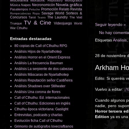
Miscelánea
Miskatonic Repository
Monográfico
Novela gráfica
Necronomicón
Música
Naipes
Promoción
Relato
Revista
Pasatiempos
Peluche
Savage World
Sorteos &
Rompecabezas
Ropa
Concursos
The Laundry
Tarot
The Void
Teatro
TV & Cine
Videojuego
Trueque
World
Seguir leyendo »
War Cthulhu
No hay comentar
Entradas destacadas
Etiquetas
Análisis
,
80 copias de Call of Cthulhu RPG
Análisis Hijos de Nyarlathotep
28 de noviembre 
Análisis Horror en el Orient Express
Análisis La frecuencia Bauman
Arkham Hor
Análisis La serpiente de dos cabezas
Análisis Máscaras de Nyarlathotep
Edito: Si queréis
Análisis Reputación señor Castiñeira
Análisis Shadows over Stillwater
Vuelvo a editar:
¡Y
Análisis Una corona de flores
Call of Cthulhu: Ed. internacionales
Cuando algunos pr
Call of Cthulhu: Ediciones en inglés
nadie, pero supo
Cthulhu época victoriana: Gaslight
Horror tercera ed
Entrevistas, podcasts y charlas
Edition
ya es una r
Evolución ficha Call of Cthulhu
Grimorio de autógrafos lovecraftianos