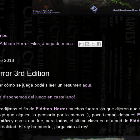
ios:
Arkham Horror Files
,
Juego de mesa
de 2018
ror 3rd Edition
 ver cómo se juega podéis leer un resumen
aquí
.
a disponemos del juego en castellano!
edijimos el fin de
Eldritch Horror
muchos fueron los que dijeron que 
ngo que alguien lo pensaría por lo menos :), poco tiempo despues
F
ición
y eso si que fue, para todos, el último clavo en el ataud de
Eldr
ealidad: El rey ha muerto, ¡larga vida al rey!