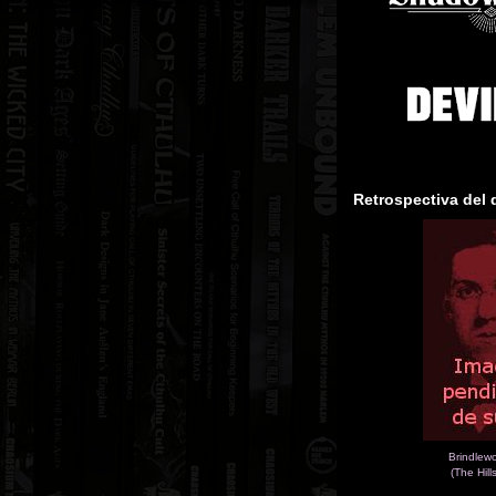
Retrospectiva del 
Brindlew
(The Hill