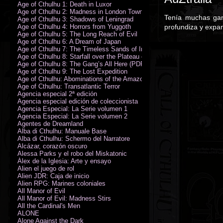
Age of Cthulhu 1: Death in Luxor
Age of Cthulhu 2: Madness in London Town
Tenía muchas ga
Age of Cthulhu 3: Shadows of Leningrad
Age of Cthulhu 4: Horrors from Yuggoth
profundiza y expa
Age of Cthulhu 5: The Long Reach of Evil
Age of Cthulhu 6: A Dream of Japan
Age of Cthulhu 7: The Timeless Sands of India
Age of Cthulhu 8: Starfall over the Plateau of Leng
Age of Cthulhu 8: The Gang’s All Here (PDF)
Age of Cthulhu 9: The Lost Expedition
Age of Cthulhu: Abominations of the Amazon
Age of Cthulhu: Transatlantic Terror
Agencia especial 2ª edición
Agencia especial edición de coleccionista
Agencia Especial: La Serie volumen 1
Agencia Especial: La Serie volumen 2
Agentes de Dreamland
Alba di Cthulhu: Manuale Base
Alba di Cthulhu: Schermo del Narratore
Alcázar, corazón oscuro
Alessa Parks y el robo del Miskatonic
Álex de la Iglesia: Arte y ensayo
Alien el juego de rol
Alien JDR: Caja de inicio
Alien RPG: Marines coloniales
All Manor of Evil
All Manor of Evil: Madness Stirs
All the Cardinal's Men
ALONE
Alone Against the Dark