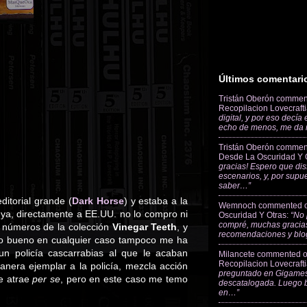
Últimos comentari
Tristán Oberón
commen
Recopilacion Lovecraft
digital, y por eso decía
echo de menos, me da
Tristán Oberón
commen
Desde La Oscuridad Y 
gracias! Espero que dis
escenarios, y, por supu
saber…”
itorial grande (
Dark Horse
) y estaba a la
Wemnoch
commented 
 ya, directamente a EE.UU. no lo compro ni
Oscuridad Y Otras
:
“No 
compré, muchas gracias
s números de la colección
Vinegar Teeth
, y
recomendaciones y blo
ero bueno en cualquier caso tampoco me ha
un policía cascarrabias al que le acaban
Milancete
commented 
Recopilacion Lovecraft
nera ejemplar a la policía, mezcla acción
preguntado en Gigames
e atrae
per se
, pero en este caso me temo
descatalogada. Luego 
en…”