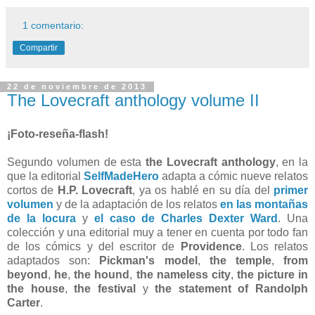
1 comentario:
Compartir
22 de noviembre de 2013
The Lovecraft anthology volume II
¡Foto-reseña-flash!
Segundo volumen de esta
the Lovecraft anthology
, en la
que la editorial
SelfMadeHero
adapta a cómic nueve relatos
cortos de
H.P. Lovecraft
, ya os hablé en su día del
primer
volumen
y de la adaptación de los relatos
en las montañas
de la locura
y
el caso de Charles Dexter Ward
. Una
colección y una editorial muy a tener en cuenta por todo fan
de los cómics y del escritor de
Providence
. Los relatos
adaptados son:
Pickman's model
,
the temple
,
from
beyond
,
he
,
the hound
,
the nameless city
,
the picture in
the house
,
the festival
y
the statement of Randolph
Carter
.