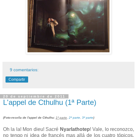
9 comentarios:
Compartir
20 de septiembre de 2011
L'appel de Cthulhu (1ª Parte)
(Foto-reseña de l'appel de Cthulhu:
1ª parte
,
2ª parte
,
3ª parte
)
Oh la la! Mon dieu! Sacré
Nyarlathotep
! Vale, lo reconozco,
no tengo ni idea de francés mas allá de los cuatro tópicos.