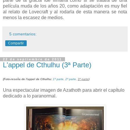
parte de la gracia fue filmarla como si se tratara de una
película muda de los años 20, como adaptación es muy fiel
al relato de Lovecraft y al rodarla de esta manera se nota
menos la escasez de medios.
5 comentarios:
Compartir
22 de septiembre de 2011
L'appel de Cthulhu (3ª Parte)
(Foto-reseña de l'appel de Cthulhu:
1ª parte
,
2ª parte
,
3ª parte
)
Una espectacular imagen de Azathoth para abrir el capítulo
dedicado a lo paranormal.