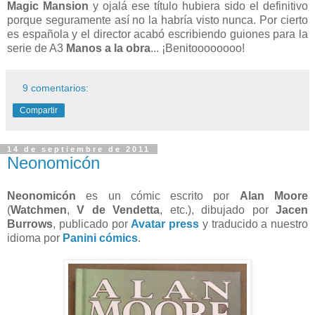
Magic Mansion
y ojalá ese título hubiera sido el definitivo
porque seguramente así no la habría visto nunca. Por cierto
es española y el director acabó escribiendo guiones para la
serie de A3
Manos a la obra
... ¡Benitoooooooo!
9 comentarios:
Compartir
14 de septiembre de 2011
Neonomicón
Neonomicón
es un cómic escrito por
Alan Moore
(
Watchmen
,
V de Vendetta
, etc.), dibujado por
Jacen
Burrows
, publicado por
Avatar press
y traducido a nuestro
idioma por
Panini cómics
.