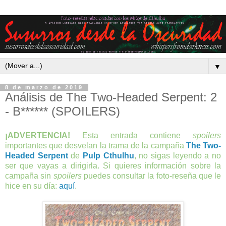
▼
8 de marzo de 2019
Análisis de The Two-Headed Serpent: 2
- B****** (SPOILERS)
¡ADVERTENCIA!
Esta entrada contiene
spoilers
importantes que desvelan la trama de la campaña
The Two-
Headed Serpent
de
Pulp Cthulhu
, no sigas leyendo a no
ser que vayas a dirigirla. Si quieres información sobre la
campaña sin
spoilers
puedes consultar la foto-reseña que le
hice en su día:
aquí
.