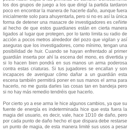
los dos grupos de juego a los que dirigí la partida tardaron
poco en encontrar la manera de hacerle daño, aunque fuera
inicialmente solo para ahuyentarla, pero si no es así la única
forma de detener una masacre de investigadores es ceñirte
al hecho de que estos guardianes están en cierta manera
ligados al lugar que protegen, por lo tanto limita su radio de
acción a pocos metros alrededor del pozo que vigilan y así
aseguras que los investigadores, como mínimo, tengan una
posibilidad de huir. Cuando se hayan enfrentado al primer
guardián inserta por ahí la escena del mono, es divertida y
si lo hacen bien pondrá en sus manos un arma poderosa
contra estas criaturas. Si tus jugadores se encallan y son
incapaces de averiguar cómo dañar a un guardián esta
escena también permitirá poner en sus manos el arma para
hacerlo, no me gusta darles las cosas tan en bandeja pero
si no hay más remedio tendréis que hacerlo.
Por cierto yo a ese arma le hice algunos cambios, ya que su
fuente de energía es indeterminada hice que esta fuera la
magia del usuario, es decir, vale, hace 1D10 de daño, pero
por cada punto de daño hecho el que dispara debe restarse
un punto de magia, de esta manera limité sus usos a pesar