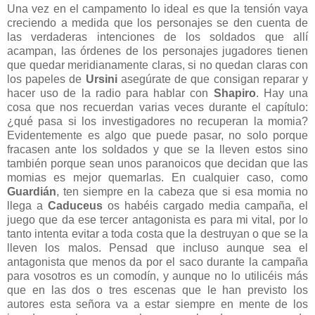
Una vez en el campamento lo ideal es que la tensión vaya
creciendo a medida que los personajes se den cuenta de
las verdaderas intenciones de los soldados que allí
acampan, las órdenes de los personajes jugadores tienen
que quedar meridianamente claras, si no quedan claras con
los papeles de
Ursini
asegúrate de que consigan reparar y
hacer uso de la radio para hablar con
Shapiro
. Hay una
cosa que nos recuerdan varias veces durante el capítulo:
¿qué pasa si los investigadores no recuperan la momia?
Evidentemente es algo que puede pasar, no solo porque
fracasen ante los soldados y que se la lleven estos sino
también porque sean unos paranoicos que decidan que las
momias es mejor quemarlas. En cualquier caso, como
Guardián
, ten siempre en la cabeza que si esa momia no
llega a
Caduceus
os habéis cargado media campaña, el
juego que da ese tercer antagonista es para mi vital, por lo
tanto intenta evitar a toda costa que la destruyan o que se la
lleven los malos. Pensad que incluso aunque sea el
antagonista que menos da por el saco durante la campaña
para vosotros es un comodín, y aunque no lo utilicéis más
que en las dos o tres escenas que le han previsto los
autores esta señora va a estar siempre en mente de los