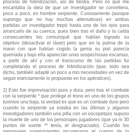
proceso de hibridización, así de bestia. Pero es que me
encantaba la idea de que un investigador se convirtiera,
poco a poco, en hombre serpiente. Curiosamente (aunque
supongo que no hay muchas alternativas) en ambas
partidas un investigador trepó hasta uno de los ojos para
arrancarlo de su cuenca, pues bien tras el daño y la caída
consecuentes les comuniqué que habían logrado su
objetivo (desactivar el láser) pero que en la palma de la
mano con que habían cogido la gema su piel parecía
quemada y bajo ella aparecían unas sospechosas escamas,
a partir de ahí y con el transcurso de las partidas fui
completando el proceso de hibridización (que, todo sea
dicho, también adapté un poco a mis necesidades en vez de
seguir estrictamente lo propuesto en los apéndices).
2) Esto fue improvisación pura y dura, pero tras el combate
con la serpiente * que protege el trono en uno de los grupos
tuvimos una baja, la verdad es que es un combate duro pero
cuando la serpiente ya estaba en las últimas y algunos
investigadores también una pifia con un escopetazo supuso
la muerte de uno de los personajes jugadores (que ya ni 30
puntos de suerte ** tenía, el desgraciado). Cuando los
personajes supervivientes recuperaron el cuerpo de la