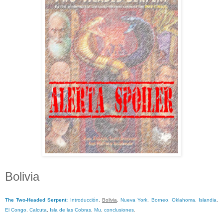
Bolivia
The Two-Headed Serpent
:
Introducción
,
Bolivia
,
Nueva York
,
Borneo
,
Oklahoma
,
Islandia
,
El Congo
,
Calcuta
,
Isla de las Cobras
,
Mu
,
conclusiones
.