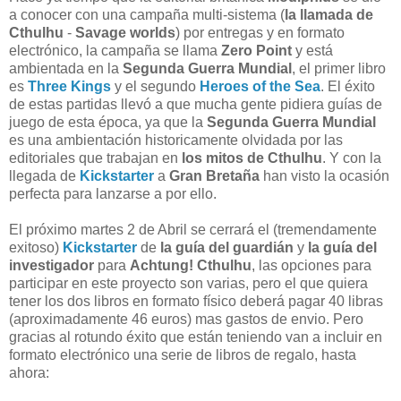
a conocer con una campaña multi-sistema (
la llamada de
Cthulhu
-
Savage worlds
) por entregas y en formato
electrónico, la campaña se llama
Zero Point
y está
ambientada en la
Segunda Guerra Mundial
, el primer libro
es
Three Kings
y el segundo
Heroes of the Sea
. El éxito
de estas partidas llevó a que mucha gente pidiera guías de
juego de esta época, ya que la
Segunda Guerra Mundial
es una ambientación historicamente olvidada por las
editoriales que trabajan en
los mitos de Cthulhu
. Y con la
llegada de
Kickstarter
a
Gran Bretaña
han visto la ocasión
perfecta para lanzarse a por ello.
El próximo martes 2 de Abril se cerrará el (tremendamente
exitoso)
Kickstarter
de
la guía del guardián
y
la guía del
investigador
para
Achtung! Cthulhu
, las opciones para
participar en este proyecto son varias, pero el que quiera
tener los dos libros en formato físico deberá pagar 40 libras
(aproximadamente 46 euros) mas gastos de envio. Pero
gracias al rotundo éxito que están teniendo van a incluir en
formato electrónico una serie de libros de regalo, hasta
ahora: