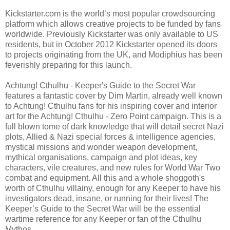
Kickstarter.com is the world’s most popular crowdsourcing
platform which allows creative projects to be funded by fans
worldwide. Previously Kickstarter was only available to US
residents, but in October 2012 Kickstarter opened its doors
to projects originating from the UK, and Modiphius has been
feverishly preparing for this launch.
Achtung! Cthulhu - Keeper's Guide to the Secret War
features a fantastic cover by Dim Martin, already well known
to Achtung! Cthulhu fans for his inspiring cover and interior
art for the Achtung! Cthulhu - Zero Point campaign. This is a
full blown tome of dark knowledge that will detail secret Nazi
plots, Allied & Nazi special forces & intelligence agencies,
mystical missions and wonder weapon development,
mythical organisations, campaign and plot ideas, key
characters, vile creatures, and new rules for World War Two
combat and equipment. All this and a whole shoggoth's
worth of Cthulhu villainy, enough for any Keeper to have his
investigators dead, insane, or running for their lives! The
Keeper’s Guide to the Secret War will be the essential
wartime reference for any Keeper or fan of the Cthulhu
Mythos.