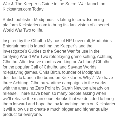
War & The Keeper’s Guide to the Secret War launch on
Kickstarter.com Today!
British publisher Modiphius, is taking to crowdsourcing
platform Kickstarter.com to bring its dark vision of a secret
World War Two to life.
Inspired by the Cthulhu Mythos of HP Lovecraft, Modiphius
Entertainment is launching the Keeper’s and the
Investigator's Guides to the Secret War for use in the
terrifying World War Two roleplaying game setting, Achtung!
Cthulhu. After twelve months working on Achtung! Cthulhu
for the popular Call of Cthulhu and Savage Worlds
roleplaying games, Chris Birch, founder of Modiphius
decided to launch the brand on Kickstarter. Why? "We have
three Achtung! Cthulhu wartime campaigns in the works,
with the amazing Zero Point by Sarah Newton already on
release. There have been so many people asking when
we'll release the main sourcebooks that we decided to bring
them forward and hope that by launching them on Kickstarter
it will allow us to create a much bigger and higher quality
product for everyone."