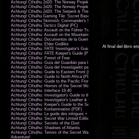
Achtung! Cthulhu 2d20: The Norway Projekt
Achtung! Cthulhu 2d20: The Norway Projekt (PDF)
Achtung! Cthulhu 2d20: The Serpent & The Sands
Achtung! Cthulhu Gaming Tile: Sscret Base & Icy Ruins
Achtung! Cthulhu Skirmish: Commander's Set
Achtung! Cthulhu Tactics Digital (PC)
Achtung! Cthulhu: Assault on the Führer Train
Achtung! Cthulhu: Assault on the Mountains of Madness
Achtung! Cthulhu: Documentos de la Guerra Secreta
Achtung! Cthulhu: Elder Godlike
Al final del libro 
Achtung! Cthulhu: FATE Investigator's Guide (PDF)
Achtung! Cthulhu: FATE Keeper's Guide (PDF)
Achtung! Cthulhu: Forest of Fear
Achtung! Cthulhu: Guía del Guardián para la Guerra Secreta
Achtung! Cthulhu: Guía del Investigador para la Guerra Secreta
Achtung! Cthulhu: Guide to Eastern Front (PDF)
Achtung! Cthulhu: Guide to North Africa (PDF)
Achtung! Cthulhu: Guide to the Pacific Front
Achtung! Cthulhu: Horrors of the Secret War
Achtung! Cthulhu: Interface 19.40
Achtung! Cthulhu: Investigator's Guide to the Secret War
Achtung! Cthulhu: Investigator's Leather & Canvas Bag
Achtung! Cthulhu: Keeper's Guide to the Secret War
Achtung! Cthulhu: Kontamination (PDF)
Achtung! Cthulhu: Le guide des intrigues + ecran
Achtung! Cthulhu: Secret War Limted Edition Book
Achtung! Cthulhu: Secrets of the Dust
Achtung! Cthulhu: Shadows of Atlantis
Achtung! Cthulhu: Terrors of the Secret War
Adventure!