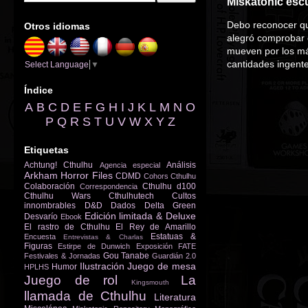
Miskatonic escu
Debo reconocer q
Otros idiomas
alegró comprobar q
mueven por los má
cantidades ingente
Select Language
▼
Índice
A
B
C
D
E
F
G
H
I
J
K
L
M
N
O
P
Q
R
S
T
U
V
W
X
Y
Z
Etiquetas
Achtung! Cthulhu
Análisis
Agencia especial
Arkham Horror Files
CDMD
Cohors Cthulhu
Colaboración
Cthulhu d100
Correspondencia
Cthulhu Wars
Cthulhutech
Cultos
innombrables
D&D
Dados
Delta Green
Edición limitada & Deluxe
Desvarío
Ebook
El rastro de Cthulhu
El Rey de Amarillo
Estatuas &
Encuesta
Entrevistas & Charlas
Figuras
Estirpe de Dunwich
Exposición
FATE
Gou Tanabe
Festivales & Jornadas
Guardián 2.0
Ilustración
Juego de mesa
Humor
HPLHS
Juego de rol
La
Kingsmouth
llamada de Cthulhu
Literatura