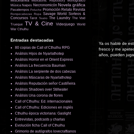
Miscelánea
Miskatonic Repository
Monográfico
Novela gráfica
Necronomicón
Música
Naipes
Promoción
Relato
Revista
Pasatiempos
Peluche
Savage World
Sorteos &
Rompecabezas
Ropa
Concursos
The Laundry
Tarot
The Void
Teatro
TV & Cine
Videojuego
Trueque
World
War Cthulhu
Entradas destacadas
Ya os hablé de es
80 copias de Call of Cthulhu RPG
fresco y me apetec
Análisis Hijos de Nyarlathotep
años, pueden jugar
Análisis Horror en el Orient Express
Análisis La frecuencia Bauman
Análisis La serpiente de dos cabezas
Análisis Máscaras de Nyarlathotep
Análisis Reputación señor Castiñeira
Análisis Shadows over Stillwater
Análisis Una corona de flores
Call of Cthulhu: Ed. internacionales
Call of Cthulhu: Ediciones en inglés
Cthulhu época victoriana: Gaslight
Entrevistas, podcasts y charlas
Evolución ficha Call of Cthulhu
Grimorio de autógrafos lovecraftianos