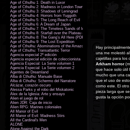
Age of Cthulhu 1: Death in Luxor
Age of Cthulhu 2: Madness in London Town
Age of Cthulhu 3: Shadows of Leningrad
Age of Cthulhu 4: Horrors from Yuggoth
Age of Cthulhu 5: The Long Reach of Evil
Age of Cthulhu 6: A Dream of Japan
Age of Cthulhu 7: The Timeless Sands of India
Age of Cthulhu 8: Starfall over the Plateau of Leng
Age of Cthulhu 8: The Gang’s All Here (PDF)
Age of Cthulhu 9: The Lost Expedition
Age of Cthulhu: Abominations of the Amazon
Hay principalmente
Age of Cthulhu: Transatlantic Terror
una me molestó al 
Agencia especial 2ª edición
cajetillas para los
Agencia especial edición de coleccionista
Agencia Especial: La Serie volumen 1
Arkham horror
(má
Agencia Especial: La Serie volumen 2
que hace solo útil
Agentes de Dreamland
mucho que una caj
Alba di Cthulhu: Manuale Base
que el uso de esto
Alba di Cthulhu: Schermo del Narratore
Alcázar, corazón oscuro
como este. El otro
Alessa Parks y el robo del Miskatonic
pieza larga que se
Álex de la Iglesia: Arte y ensayo
gusta la opción po
Alien el juego de rol
Alien JDR: Caja de inicio
Alien RPG: Marines coloniales
All Manor of Evil
All Manor of Evil: Madness Stirs
All the Cardinal's Men
ALONE
Alone Against the Dark