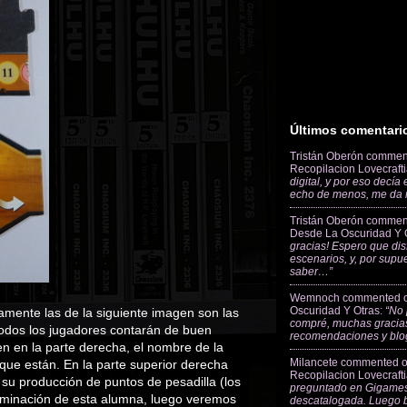
Últimos comentari
Tristán Oberón
commen
Recopilacion Lovecraft
digital, y por eso decía
echo de menos, me da
Tristán Oberón
commen
Desde La Oscuridad Y 
gracias! Espero que dis
escenarios, y, por supu
saber…”
Wemnoch
commented 
Oscuridad Y Otras
:
“No 
amente las de la siguiente imagen son las
compré, muchas gracias
(todos los jugadores contarán de buen
recomendaciones y blo
n en la parte derecha, el nombre de la
Milancete
commented 
l que están. En la parte superior derecha
Recopilacion Lovecraft
su producción de puntos de pesadilla (los
preguntado en Gigames
erminación de esta alumna, luego veremos
descatalogada. Luego 