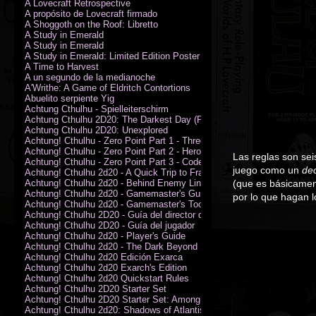
A Lovecraft Retrospective
A propósito de Lovecraft firmado
A Shoggoth on the Roof: Libretto
A Study in Emerald
A Study in Emerald
A Study in Emerald: Limited Edition Poster (Neil Gaiman)
A Time to Harvest
A un segundo de la medianoche
A'Writhe: A Game of Eldritch Contortions
Abuelito serpiente Yig
Achtung Cthulhu - Spielleiterschirm
Achtung Cthulhu 2D20: The Darkest Day (PDF)
Achtung Cthulhu 2D20: Unexplored
Achtung! Cthulhu - Zero Point Part 1 - Three Kings
Achtung! Cthulhu - Zero Point Part 2 - Heroes of the Sea
Las reglas son sei
Achtung! Cthulhu - Zero Point Part 3 - Code of Honour (PDF)
juego como un
dec
Achtung! Cthulhu 2d20 - A Quick Trip to France (PDF)
Achtung! Cthulhu 2d20 - Behind Enemy Lines
(que es básicament
Achtung! Cthulhu 2d20 - Gamemaster's Guide
por lo que hagan 
Achtung! Cthulhu 2d20 - Gamemaster's Toolkit
Achtung! Cthulhu 2D20 - Guía del director de juego
Achtung! Cthulhu 2D20 - Guía del jugador
Achtung! Cthulhu 2d20 - Player's Guide
Achtung! Cthulhu 2d20 - The Dark Beyond
Achtung! Cthulhu 2d20 Edición Exarca
Achtung! Cthulhu 2d20 Exarch's Edition
Achtung! Cthulhu 2d20 Quickstart Rules
Achtung! Cthulhu 2D20 Starter Set
Achtung! Cthulhu 2D20 Starter Set: Among the Wolves (PDF)
Achtung! Cthulhu 2d20: Shadows of Atlantis