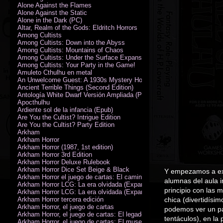
Alone Against the Flames
Alone Against the Static
Alone in the Dark (PC)
Altar, Realm of the Gods: Eldritch Horrors
Among Cultists
Among Cultists: Down into the Abyss
Among Cultists: Mountains of Chaos
Among Cultists: Under the Surface Expansion
Among Cultists: Your Party in the Game!
Amuleto Cthulhu en metal
An Unwelcome Guest: A 1930s Mystery Horror Adventure RPG
Ancient Terrible Things (Second Edition)
Antología White Dwarf Versión Ampliada (PDF)
Apocthulhu
Ardiente sol de la infancia (Epub)
Are You the Cultist? Intrigue Edition
Are You the Cultist? Party Edition
Arkham
Arkham Horror
Arkham Horror (1987, 1st edition)
Arkham Horror 3rd Edition
Arkham Horror Deluxe Rulebook
Arkham Horror Dice Set Beige & Black
Y empezamos a expl
Arkham Horror el juego de cartas: El camino a Carcosa - Exp. campañ
alumnas del aula i
Arkham Horror LCG: La era olvidada (Expansión de campaña)
principio con las
Arkham Horror LCG: La era olvidada (Expansión de investigadores)
Arkham Horror tercera edición
chica (divertidísim
Arkham Horror, el juego de cartas
podemos ver un pa
Arkham Horror, el juego de cartas: El legado de Dunwich expansión
tentáculos), en la
Arkham Horror, el juego de cartas: El museo Miskatonic