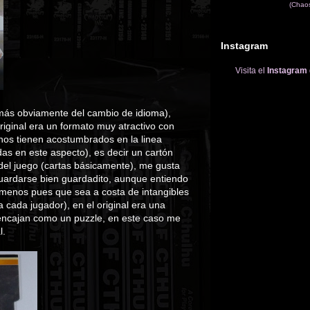
(Chao
Instagram
Visita el
Instagram
demás obviamente del cambio de idioma),
original era un formato muy atractivo con
nos tienen acostumbrados en la linea
as en este aspecto), es decir un cartón
 del juego (cartas básicamente), me gusta
ardarse bien guardadito, aunque entiendo
 menos pues que sea a costa de intangibles
a cada jugador), en el original era una
e encajan como un puzzle, en este caso me
l.