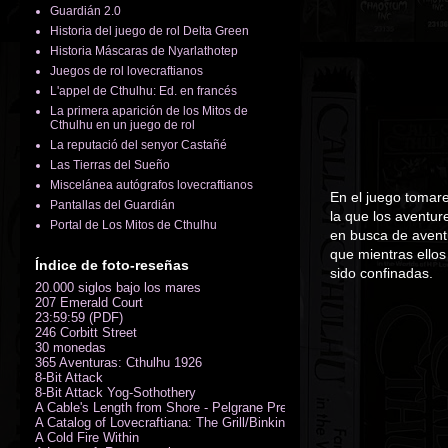
Guardián 2.0
Historia del juego de rol Delta Green
Historia Máscaras de Nyarlathotep
Juegos de rol lovecraftianos
L'appel de Cthulhu: Ed. en francés
La primera aparición de los Mitos de
Cthulhu en un juego de rol
La reputació del senyor Castañé
Las Tierras del Sueño
Miscelánea autógrafos lovecraftianos
En el juego tomare
Pantallas del Guardián
la que los aventur
Portal de Los Mitos de Cthulhu
en busca de aventu
que mientras ellos 
Índice de foto-reseñas
sido confinadas.
20.000 siglos bajo los mares
207 Emerald Court
23:59:59 (PDF)
246 Corbitt Street
30 monedas
365 Aventuras: Cthulhu 1926
8-Bit Attack
8-Bit Attack Yog-Sothothery
A Cable's Length from Shore - Pelgrane Press' FreeRPG 2018 (PDF)
A Catalog of Lovecraftiana: The Grill/Binkin Collection
A Cold Fire Within