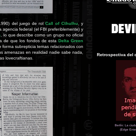
1990) del juego de rol
Call of Cthulhu
, y
 agencia federal (el FBI preferiblemente) y
n
, lo que describe como un grupo no oficial
bla de que los fondos de esta
Delta Green
e forma subrepticia temas relacionados con
sus amenazas en realidad nadie sabe nada,
Retrospectiva del 
s lovecraftianas.
Berlín: La ciu
(Edge Ente