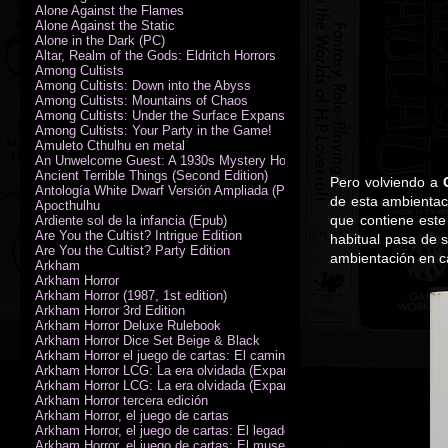
Alone Against the Flames
Alone Against the Static
Alone in the Dark (PC)
Altar, Realm of the Gods: Eldritch Horrors
Among Cultists
Among Cultists: Down into the Abyss
Among Cultists: Mountains of Chaos
Among Cultists: Under the Surface Expansion
Among Cultists: Your Party in the Game!
Amuleto Cthulhu en metal
An Unwelcome Guest: A 1930s Mystery Horror Adventure RPG
Ancient Terrible Things (Second Edition)
Pero volviendo a
Antología White Dwarf Versión Ampliada (PDF)
de esta ambientaci
Apocthulhu
que contiene este
Ardiente sol de la infancia (Epub)
Are You the Cultist? Intrigue Edition
habitual pasa de 
Are You the Cultist? Party Edition
ambientación en c
Arkham
Arkham Horror
Arkham Horror (1987, 1st edition)
Arkham Horror 3rd Edition
Arkham Horror Deluxe Rulebook
Arkham Horror Dice Set Beige & Black
Arkham Horror el juego de cartas: El camino a Carcosa - Exp. campañ
Arkham Horror LCG: La era olvidada (Expansión de campaña)
Arkham Horror LCG: La era olvidada (Expansión de investigadores)
Arkham Horror tercera edición
Arkham Horror, el juego de cartas
Arkham Horror, el juego de cartas: El legado de Dunwich expansión
Arkham Horror, el juego de cartas: El museo Miskatonic