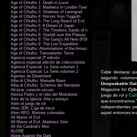
Age of Cthulhu 1: Death in Luxor
Age of Cthulhu 2: Madness in London Town
Age of Cthulhu 3: Shadows of Leningrad
Age of Cthulhu 4: Horrors from Yuggoth
Age of Cthulhu 5: The Long Reach of Evil
Age of Cthulhu 6: A Dream of Japan
Age of Cthulhu 7: The Timeless Sands of India
Age of Cthulhu 8: Starfall over the Plateau of Leng
Age of Cthulhu 8: The Gang’s All Here (PDF)
Age of Cthulhu 9: The Lost Expedition
Age of Cthulhu: Abominations of the Amazon
Age of Cthulhu: Transatlantic Terror
Agencia especial 2ª edición
Agencia especial edición de coleccionista
Agencia Especial: La Serie volumen 1
Agencia Especial: La Serie volumen 2
Cabe destacar qu
Agentes de Dreamland
segundo volumen
Alba di Cthulhu: Manuale Base
Unspeakable Oa
Alba di Cthulhu: Schermo del Narratore
Magazine for
Cyb
Alcázar, corazón oscuro
Alessa Parks y el robo del Miskatonic
juego de rol y
Cal
Álex de la Iglesia: Arte y ensayo
que encontramos
Alien el juego de rol
independientes pe
Alien JDR: Caja de inicio
aquel entonces era
Alien RPG: Marines coloniales
All Manor of Evil
All Manor of Evil: Madness Stirs
All the Cardinal's Men
ALONE
Alone Against the Dark