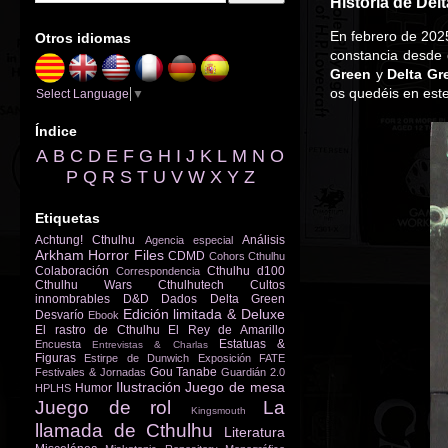
Historia de Delt
En febrero de 2025
Otros idiomas
constancia desde
Green
y
Delta Gr
os quedéis en este
Select Language
▼
Índice
A
B
C
D
E
F
G
H
I
J
K
L
M
N
O
P
Q
R
S
T
U
V
W
X
Y
Z
Etiquetas
Achtung! Cthulhu
Análisis
Agencia especial
Arkham Horror Files
CDMD
Cohors Cthulhu
Colaboración
Cthulhu d100
Correspondencia
Cthulhu Wars
Cthulhutech
Cultos
innombrables
D&D
Dados
Delta Green
Edición limitada & Deluxe
Desvarío
Ebook
El rastro de Cthulhu
El Rey de Amarillo
Estatuas &
Encuesta
Entrevistas & Charlas
Figuras
Estirpe de Dunwich
Exposición
FATE
Gou Tanabe
Festivales & Jornadas
Guardián 2.0
Ilustración
Juego de mesa
Humor
HPLHS
Juego de rol
La
Kingsmouth
llamada de Cthulhu
Literatura