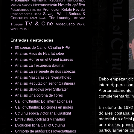
Miscelánea
Miskatonic Repository
Monográfico
Novela gráfica
Necronomicón
Música
Naipes
Promoción
Relato
Revista
Pasatiempos
Peluche
Savage World
Sorteos &
Rompecabezas
Ropa
Concursos
The Laundry
Tarot
The Void
Teatro
TV & Cine
Videojuego
Trueque
World
War Cthulhu
Entradas destacadas
80 copias de Call of Cthulhu RPG
Análisis Hijos de Nyarlathotep
Análisis Horror en el Orient Express
Análisis La frecuencia Bauman
Análisis La serpiente de dos cabezas
Análisis Máscaras de Nyarlathotep
Debo empezar dici
Análisis Reputación señor Castiñeira
internet, pero so
Análisis Shadows over Stillwater
Afortunadamente
Análisis Una corona de flores
complementario, m
Call of Cthulhu: Ed. internacionales
En otoño de 1992 
Call of Cthulhu: Ediciones en inglés
dólares costaba 
Cthulhu época victoriana: Gaslight
material no oficial
Entrevistas, podcasts y charlas
uno de los princi
Evolución ficha Call of Cthulhu
particularmente c
Grimorio de autógrafos lovecraftianos