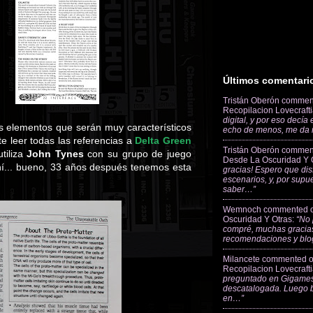
Últimos comentari
Tristán Oberón
commen
Recopilacion Lovecraft
digital, y por eso decía
os elementos que serán muy característicos
echo de menos, me da
e leer todas las referencias a
Delta Green
Tristán Oberón
commen
tiliza
John Tynes
con su grupo de juego
Desde La Oscuridad Y 
hí... bueno, 33 años después tenemos esta
gracias! Espero que dis
escenarios, y, por supu
saber…”
Wemnoch
commented 
Oscuridad Y Otras
:
“No 
compré, muchas gracias
recomendaciones y blo
Milancete
commented 
Recopilacion Lovecraft
preguntado en Gigames
descatalogada. Luego 
en…”