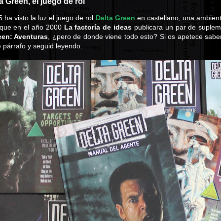
a Green, el juego de rol
 ha visto la luz el juego de rol
Delta Green
en castellano, una ambient
 que en el año 2000
La factoría de ideas
publicara un par de suple
een: Aventuras
, ¿pero de donde viene todo esto? Si os apetece saber
 párrafo y seguid leyendo.