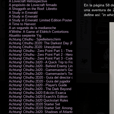
A Lovecraft Retrospective
A propósito de Lovecraft firmado
En la página 58 
A Shoggoth on the Roof: Libretto
una aventura de 2
A Study in Emerald
define así: "
in whi
A Study in Emerald
A Study in Emerald: Limited Edition Poster (Neil Gaiman)
A Time to Harvest
A un segundo de la medianoche
A'Writhe: A Game of Eldritch Contortions
Abuelito serpiente Yig
Achtung Cthulhu - Spielleiterschirm
Achtung Cthulhu 2D20: The Darkest Day (PDF)
Achtung Cthulhu 2D20: Unexplored
Achtung! Cthulhu - Zero Point Part 1 - Three Kings
Achtung! Cthulhu - Zero Point Part 2 - Heroes of the Sea
Achtung! Cthulhu - Zero Point Part 3 - Code of Honour (PDF)
Achtung! Cthulhu 2d20 - A Quick Trip to France (PDF)
Achtung! Cthulhu 2d20 - Behind Enemy Lines
Achtung! Cthulhu 2d20 - Gamemaster's Guide
Achtung! Cthulhu 2d20 - Gamemaster's Toolkit
Achtung! Cthulhu 2D20 - Guía del director de juego
Achtung! Cthulhu 2D20 - Guía del jugador
Achtung! Cthulhu 2d20 - Player's Guide
Achtung! Cthulhu 2d20 - The Dark Beyond
Achtung! Cthulhu 2d20 Edición Exarca
Achtung! Cthulhu 2d20 Exarch's Edition
Achtung! Cthulhu 2d20 Quickstart Rules
Achtung! Cthulhu 2D20 Starter Set
Achtung! Cthulhu 2D20 Starter Set: Among the Wolves (PDF)
Achtung! Cthulhu 2d20: Shadows of Atlantis