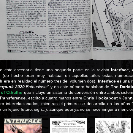
e este escenario tiene una segunda parte en la revista
Interface
,
 (de hecho eran muy habitual en aquellos años estas numeraci
th
era en realidad el número tres del volumen dos).
Interface
es una r
erpunk 2020
Enthusiasts
" y en este número hablaban de
The Darkt
l of Cthulhu
que incluye un sistema de conversión entre ambos sistem
Transference
, escrito a cuatro manos entre
Chris Hockabout
y
John
ro interrelacionados, mientras el primero se desarrolla en los años
 un lejano futuro, sigh...), aunque aquí ya no se hace ninguna menci