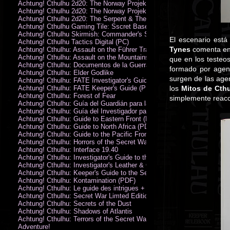
Achtung! Cthulhu 2d20: The Norway Projekt
Achtung! Cthulhu 2d20: The Norway Projekt (PDF)
Achtung! Cthulhu 2d20: The Serpent & The Sands
Achtung! Cthulhu Gaming Tile: Sscret Base & Icy Ruins
Achtung! Cthulhu Skirmish: Commander's Set
El escenario está
Achtung! Cthulhu Tactics Digital (PC)
Tynes
comenta en 
Achtung! Cthulhu: Assault on the Führer Train
Achtung! Cthulhu: Assault on the Mountains of Madness
que en los testeo
Achtung! Cthulhu: Documentos de la Guerra Secreta
formado por agent
Achtung! Cthulhu: Elder Godlike
surgen de las age
Achtung! Cthulhu: FATE Investigator's Guide (PDF)
Achtung! Cthulhu: FATE Keeper's Guide (PDF)
los
Mitos de Cth
Achtung! Cthulhu: Forest of Fear
simplemente reacc
Achtung! Cthulhu: Guía del Guardián para la Guerra Secreta
Achtung! Cthulhu: Guía del Investigador para la Guerra Secreta
Achtung! Cthulhu: Guide to Eastern Front (PDF)
Achtung! Cthulhu: Guide to North Africa (PDF)
Achtung! Cthulhu: Guide to the Pacific Front
Achtung! Cthulhu: Horrors of the Secret War
Achtung! Cthulhu: Interface 19.40
Achtung! Cthulhu: Investigator's Guide to the Secret War
Achtung! Cthulhu: Investigator's Leather & Canvas Bag
Achtung! Cthulhu: Keeper's Guide to the Secret War
Achtung! Cthulhu: Kontamination (PDF)
Achtung! Cthulhu: Le guide des intrigues + ecran
Achtung! Cthulhu: Secret War Limted Edition Book
Achtung! Cthulhu: Secrets of the Dust
Achtung! Cthulhu: Shadows of Atlantis
Achtung! Cthulhu: Terrors of the Secret War
Adventure!