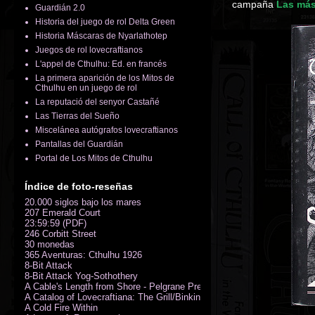
campaña
Las más
Guardián 2.0
Historia del juego de rol Delta Green
Historia Máscaras de Nyarlathotep
Juegos de rol lovecraftianos
L'appel de Cthulhu: Ed. en francés
La primera aparición de los Mitos de
Cthulhu en un juego de rol
La reputació del senyor Castañé
Las Tierras del Sueño
Miscelánea autógrafos lovecraftianos
Pantallas del Guardián
Portal de Los Mitos de Cthulhu
Índice de foto-reseñas
20.000 siglos bajo los mares
207 Emerald Court
23:59:59 (PDF)
246 Corbitt Street
30 monedas
365 Aventuras: Cthulhu 1926
8-Bit Attack
8-Bit Attack Yog-Sothothery
A Cable's Length from Shore - Pelgrane Press' FreeRPG 2018 (PDF)
A Catalog of Lovecraftiana: The Grill/Binkin Collection
A Cold Fire Within