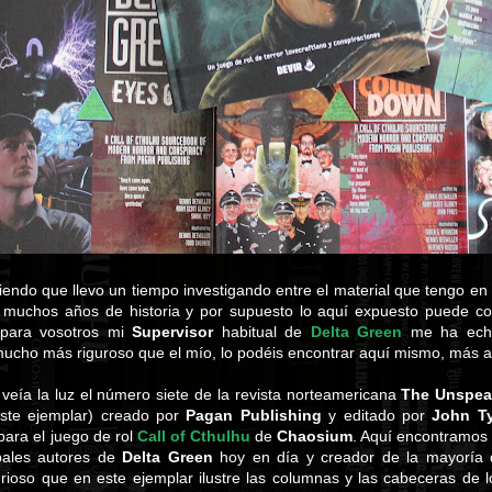
endo que llevo un tiempo investigando entre el material que tengo en 
n muchos años de historia y por supuesto lo aquí expuesto puede con
 para vosotros mi
Supervisor
habitual de
Delta Green
me ha echa
ucho más riguroso que el mío, lo podéis encontrar aquí mismo, más a
veía la luz el número siete de la revista norteamericana
The Unspea
este ejemplar) creado por
Pagan Publishing
y editado por
John T
 para el juego de rol
Call of Cthulhu
de
Chaosium
. Aquí encontramos 
pales autores de
Delta Green
hoy en día y creador de la mayoría 
urioso que en este ejemplar ilustre las columnas y las cabeceras de 