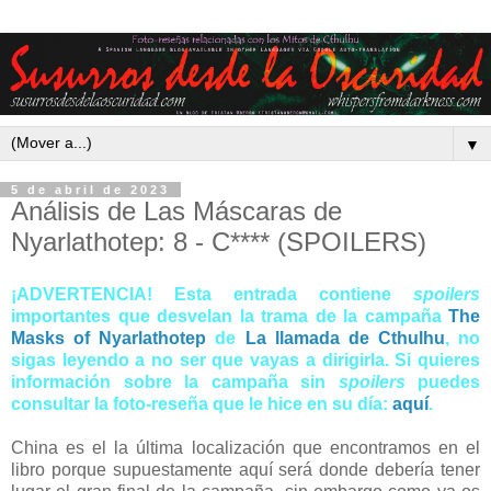
▼
5 de abril de 2023
Análisis de Las Máscaras de
Nyarlathotep: 8 - C**** (SPOILERS)
¡ADVERTENCIA! Esta entrada contiene
spoilers
importantes que desvelan la trama de la campaña
The
Masks of Nyarlathotep
de
La llamada de Cthulhu
, no
sigas leyendo a no ser que vayas a dirigirla. Si quieres
información sobre la campaña sin
spoilers
puedes
consultar la foto-reseña que le hice en su día:
aquí
.
China es el la última localización que encontramos en el
libro porque supuestamente aquí será donde debería tener