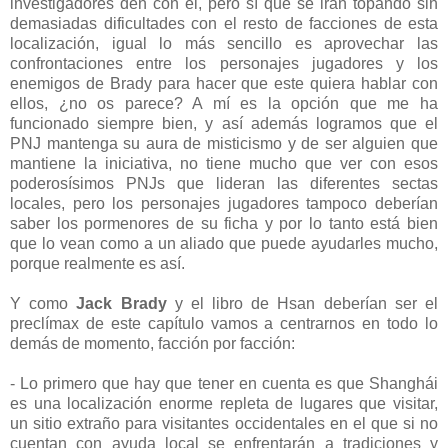
investigadores den con él, pero sí que se irán topando sin
demasiadas dificultades con el resto de facciones de esta
localización, igual lo más sencillo es aprovechar las
confrontaciones entre los personajes jugadores y los
enemigos de Brady para hacer que este quiera hablar con
ellos, ¿no os parece? A mí es la opción que me ha
funcionado siempre bien, y así además logramos que el
PNJ mantenga su aura de misticismo y de ser alguien que
mantiene la iniciativa, no tiene mucho que ver con esos
poderosísimos PNJs que lideran las diferentes sectas
locales, pero los personajes jugadores tampoco deberían
saber los pormenores de su ficha y por lo tanto está bien
que lo vean como a un aliado que puede ayudarles mucho,
porque realmente es así.
Y como
Jack Brady
y el libro de Hsan deberían ser el
preclímax de este capítulo vamos a centrarnos en todo lo
demás de momento, facción por facción:
- Lo primero que hay que tener en cuenta es que Shanghái
es una localización enorme repleta de lugares que visitar,
un sitio extraño para visitantes occidentales en el que si no
cuentan con ayuda local se enfrentarán a tradiciones y