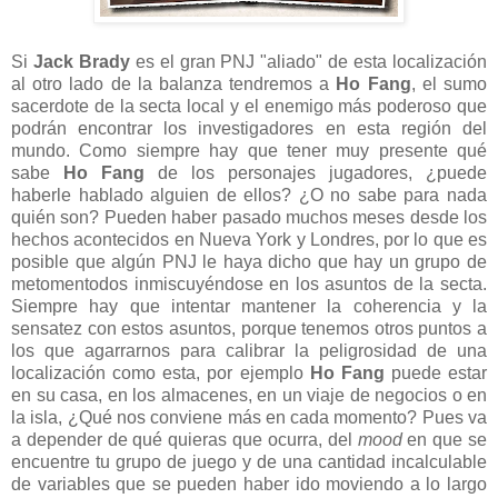
Si
Jack Brady
es el gran PNJ "aliado" de esta localización
al otro lado de la balanza tendremos a
Ho Fang
, el sumo
sacerdote de la secta local y el enemigo más poderoso que
podrán encontrar los investigadores en esta región del
mundo. Como siempre hay que tener muy presente qué
sabe
Ho Fang
de los personajes jugadores, ¿puede
haberle hablado alguien de ellos? ¿O no sabe para nada
quién son? Pueden haber pasado muchos meses desde los
hechos acontecidos en Nueva York y Londres, por lo que es
posible que algún PNJ le haya dicho que hay un grupo de
metomentodos inmiscuyéndose en los asuntos de la secta.
Siempre hay que intentar mantener la coherencia y la
sensatez con estos asuntos, porque tenemos otros puntos a
los que agarrarnos para calibrar la peligrosidad de una
localización como esta, por ejemplo
Ho Fang
puede estar
en su casa, en los almacenes, en un viaje de negocios o en
la isla, ¿Qué nos conviene más en cada momento? Pues va
a depender de qué quieras que ocurra, del
mood
en que se
encuentre tu grupo de juego y de una cantidad incalculable
de variables que se pueden haber ido moviendo a lo largo