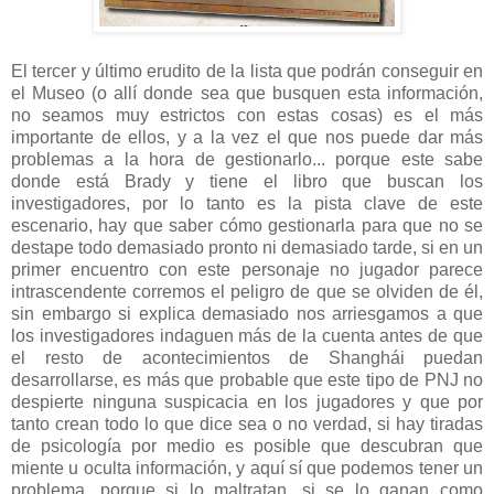
El tercer y último erudito de la lista que podrán conseguir en
el Museo (o allí donde sea que busquen esta información,
no seamos muy estrictos con estas cosas) es el más
importante de ellos, y a la vez el que nos puede dar más
problemas a la hora de gestionarlo... porque este sabe
donde está Brady y tiene el libro que buscan los
investigadores, por lo tanto es la pista clave de este
escenario, hay que saber cómo gestionarla para que no se
destape todo demasiado pronto ni demasiado tarde, si en un
primer encuentro con este personaje no jugador parece
intrascendente corremos el peligro de que se olviden de él,
sin embargo si explica demasiado nos arriesgamos a que
los investigadores indaguen más de la cuenta antes de que
el resto de acontecimientos de Shanghái puedan
desarrollarse, es más que probable que este tipo de PNJ no
despierte ninguna suspicacia en los jugadores y que por
tanto crean todo lo que dice sea o no verdad, si hay tiradas
de psicología por medio es posible que descubran que
miente u oculta información, y aquí sí que podemos tener un
problema, porque si lo maltratan, si se lo ganan como