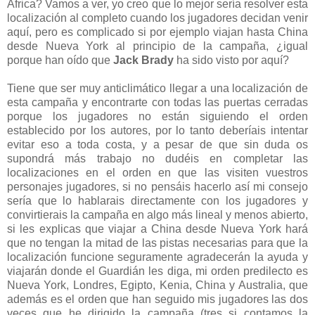
África? Vamos a ver, yo creo que lo mejor sería resolver esta
localización al completo cuando los jugadores decidan venir
aquí, pero es complicado si por ejemplo viajan hasta China
desde Nueva York al principio de la campaña, ¿igual
porque han oído que
Jack Brady
ha sido visto por aquí?
Tiene que ser muy anticlimático llegar a una localización de
esta campaña y encontrarte con todas las puertas cerradas
porque los jugadores no están siguiendo el orden
establecido por los autores, por lo tanto deberíais intentar
evitar eso a toda costa, y a pesar de que sin duda os
supondrá más trabajo no dudéis en completar las
localizaciones en el orden en que las visiten vuestros
personajes jugadores, si no pensáis hacerlo así mi consejo
sería que lo hablarais directamente con los jugadores y
convirtierais la campaña en algo más lineal y menos abierto,
si les explicas que viajar a China desde Nueva York hará
que no tengan la mitad de las pistas necesarias para que la
localización funcione seguramente agradecerán la ayuda y
viajarán donde el Guardián les diga, mi orden predilecto es
Nueva York, Londres, Egipto, Kenia, China y Australia, que
además es el orden que han seguido mis jugadores las dos
veces que he dirigido la campaña (tres si contamos la