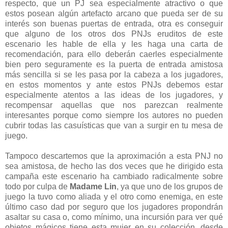
respecto, que un PJ sea especialmente atractivo o que
estos posean algún artefacto arcano que pueda ser de su
interés son buenas puertas de entrada, otra es conseguir
que alguno de los otros dos PNJs eruditos de este
escenario les hable de ella y les haga una carta de
recomendación, para ello deberán caerles especialmente
bien pero seguramente es la puerta de entrada amistosa
más sencilla si se les pasa por la cabeza a los jugadores,
en estos momentos y ante estos PNJs debemos estar
especialmente atentos a las ideas de los jugadores, y
recompensar aquellas que nos parezcan realmente
interesantes porque como siempre los autores no pueden
cubrir todas las casuísticas que van a surgir en tu mesa de
juego.
Tampoco descartemos que la aproximación a esta PNJ no
sea amistosa, de hecho las dos veces que he dirigido esta
campaña este escenario ha cambiado radicalmente sobre
todo por culpa de
Madame Lin
, ya que uno de los grupos de
juego la tuvo como aliada y el otro como enemiga, en este
último caso dad por seguro que los jugadores propondrán
asaltar su casa o, como mínimo, una incursión para ver qué
objetos mágicos tiene esta mujer en su colección, desde