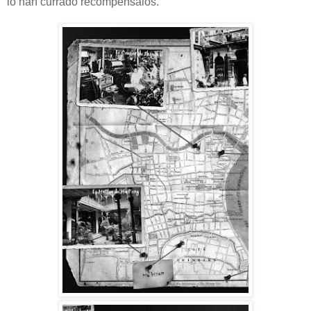
lo han currado recompénsalos.