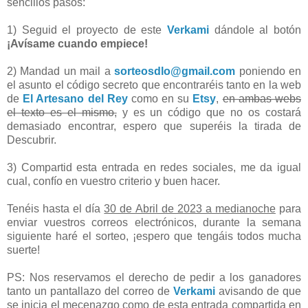
sencillos pasos:
1) Seguid el proyecto de este
Verkami
dándole al botón
¡Avísame cuando empiece!
2) Mandad un mail a
sorteosdlo@gmail.com
poniendo en
el asunto el código secreto que encontraréis tanto en la web
de
El Artesano del Rey
como en su
Etsy
,
en ambas webs
el texto es el mismo,
y es un código que no os costará
demasiado encontrar, espero que superéis la tirada de
Descubrir.
3) Compartid esta entrada en redes sociales, me da igual
cual, confío en vuestro criterio y buen hacer.
Tenéis hasta el día
30 de Abril de 2023 a medianoche
para
enviar vuestros correos electrónicos, durante la semana
siguiente haré el sorteo, ¡espero que tengáis todos mucha
suerte!
PS: Nos reservamos el derecho de pedir a los ganadores
tanto un pantallazo del correo de
Verkami
avisando de que
se inicia el mecenazgo como de esta entrada compartida en