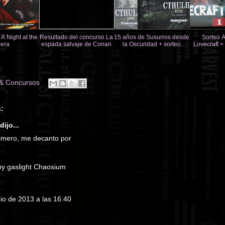
A Night at the
Resultado del concurso La
15 años de Susurros desde
Sorteo A
era
espada salvaje de Conan
la Oscuridad + sorteo
Lovecraft +
Cthulhu d100
de Toon
 & Concursos
:
dijo...
rimero, me decanto por
by gaslight Chaosium
nio de 2013 a las 16:40