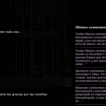
Últimos comentari
ter todo eso...
Tristán Oberón
commen
Recopilacion Lovecraft
digital, y por eso decía
echo de menos, me da
Tristán Oberón
commen
Desde La Oscuridad Y 
gracias! Espero que dis
escenarios, y, por supu
saber…”
Wemnoch
commented 
Oscuridad Y Otras
:
“No 
compré, muchas gracias
recomendaciones y blo
Milancete
commented 
Recopilacion Lovecraft
arte las gracias por las reseñas
preguntado en Gigames
descatalogada. Luego 
en…”