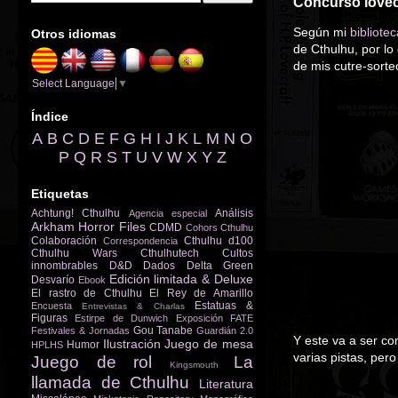
Concurso lovecra
Según mi
bibliotec
Otros idiomas
de Cthulhu, por lo 
de mis cutre-sorte
Select Language
▼
Índice
A
B
C
D
E
F
G
H
I
J
K
L
M
N
O
P
Q
R
S
T
U
V
W
X
Y
Z
Etiquetas
Achtung! Cthulhu
Análisis
Agencia especial
Arkham Horror Files
CDMD
Cohors Cthulhu
Colaboración
Cthulhu d100
Correspondencia
Cthulhu Wars
Cthulhutech
Cultos
innombrables
D&D
Dados
Delta Green
Edición limitada & Deluxe
Desvarío
Ebook
El rastro de Cthulhu
El Rey de Amarillo
Estatuas &
Encuesta
Entrevistas & Charlas
Figuras
Estirpe de Dunwich
Exposición
FATE
Gou Tanabe
Festivales & Jornadas
Guardián 2.0
Y este va a ser co
Ilustración
Juego de mesa
Humor
HPLHS
varias pistas, pero
Juego de rol
La
Kingsmouth
llamada de Cthulhu
Literatura