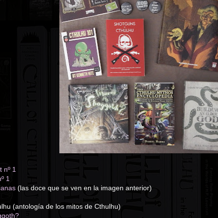
t nº 1
º 1
ianas
(las doce que se ven en la imagen anterior)
lhu (antología de los mitos de Cthulhu)
ggoth?