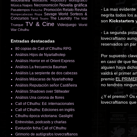
Miscelánea
Miskatonic Repository
Monográfico
Novela gráfica
Necronomicón
Música
Naipes
- La mas evidente 
Promoción
Relato
Revista
Pasatiempos
Peluche
Savage World
Sorteos &
Rompecabezas
Ropa
negrita todos los 
Concursos
The Laundry
Tarot
The Void
Teatro
son
Kickstarters
y
TV & Cine
Videojuego
Trueque
World
War Cthulhu
- La segunda pista
lovecraftiano aunq
Entradas destacadas
reservados un par 
80 copias de Call of Cthulhu RPG
Análisis Hijos de Nyarlathotep
Por supuesto clavar
Análisis Horror en el Orient Express
en caso de que lle
Análisis La frecuencia Bauman
alguien haya dich
valdrá el primer ar
Análisis La serpiente de dos cabezas
premio
EL PRIME
Análisis Máscaras de Nyarlathotep
no tendréis ninguna
Análisis Reputación señor Castiñeira
Análisis Shadows over Stillwater
¿Y el premio? Os e
Análisis Una corona de flores
lovecraftianos que 
Call of Cthulhu: Ed. internacionales
Call of Cthulhu: Ediciones en inglés
Cthulhu época victoriana: Gaslight
Entrevistas, podcasts y charlas
Evolución ficha Call of Cthulhu
Grimorio de autógrafos lovecraftianos