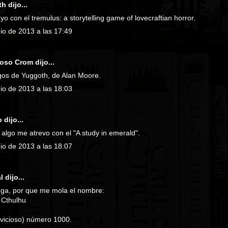
th
dijo...
yo con el tremulus: a storytelling game of lovecraftian horror.
nio de 2013 a las 17:49
roso Crom
dijo...
os de Yuggoth, de Alan Moore.
nio de 2013 a las 18:03
dijo...
 algo me atrevo con el "A study in emerald".
nio de 2013 a las 18:07
l
dijo...
ga, por que me mola el nombre:
 Cthulhu
y vicioso) número 1000.