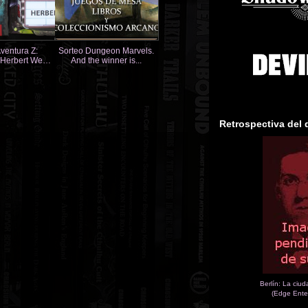
ventura Z:
Sorteo Dungeon Marvels.
 Herbert West
And the winner is...
y Terrors
Retrospectiva del 
Berlín: La ciu
(Edge Ente