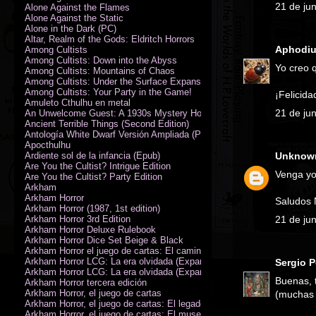
21 de ju
Alone Against the Flames
Alone Against the Static
Alone in the Dark (PC)
Altar, Realm of the Gods: Eldritch Horrors
Aphodi
Among Cultists
Among Cultists: Down into the Abyss
Yo creo q
Among Cultists: Mountains of Chaos
Among Cultists: Under the Surface Expansion
Among Cultists: Your Party in the Game!
¡Felicida
Amuleto Cthulhu en metal
21 de ju
An Unwelcome Guest: A 1930s Mystery Horror Adventure RPG
Ancient Terrible Things (Second Edition)
Antología White Dwarf Versión Ampliada (PDF)
Apocthulhu
Ardiente sol de la infancia (Epub)
Unknow
Are You the Cultist? Intrigue Edition
Venga yo
Are You the Cultist? Party Edition
Arkham
Arkham Horror
Saludos
Arkham Horror (1987, 1st edition)
Arkham Horror 3rd Edition
21 de ju
Arkham Horror Deluxe Rulebook
Arkham Horror Dice Set Beige & Black
Arkham Horror el juego de cartas: El camino a Carcosa - Exp. campañ
Arkham Horror LCG: La era olvidada (Expansión de campaña)
Sergio 
Arkham Horror LCG: La era olvidada (Expansión de investigadores)
Buenas, t
Arkham Horror tercera edición
Arkham Horror, el juego de cartas
(muchas 
Arkham Horror, el juego de cartas: El legado de Dunwich expansión
Arkham Horror, el juego de cartas: El museo Miskatonic