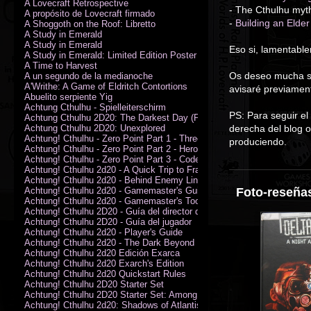
A Lovecraft Retrospective
- The Cthulhu myth
A propósito de Lovecraft firmado
-
Building an Elde
A Shoggoth on the Roof: Libretto
A Study in Emerald
A Study in Emerald
Eso si, lamentable
A Study in Emerald: Limited Edition Poster (Neil Gaiman)
A Time to Harvest
Os deseo mucha sue
A un segundo de la medianoche
A'Writhe: A Game of Eldritch Contortions
avisaré previamen
Abuelito serpiente Yig
Achtung Cthulhu - Spielleiterschirm
PS: Para seguir el
Achtung Cthulhu 2D20: The Darkest Day (PDF)
Achtung Cthulhu 2D20: Unexplored
derecha del blog o
Achtung! Cthulhu - Zero Point Part 1 - Three Kings
produciendo.
Achtung! Cthulhu - Zero Point Part 2 - Heroes of the Sea
Achtung! Cthulhu - Zero Point Part 3 - Code of Honour (PDF)
Achtung! Cthulhu 2d20 - A Quick Trip to France (PDF)
Achtung! Cthulhu 2d20 - Behind Enemy Lines
Achtung! Cthulhu 2d20 - Gamemaster's Guide
Foto-reseñas
Achtung! Cthulhu 2d20 - Gamemaster's Toolkit
Achtung! Cthulhu 2D20 - Guía del director de juego
Achtung! Cthulhu 2D20 - Guía del jugador
Achtung! Cthulhu 2d20 - Player's Guide
Achtung! Cthulhu 2d20 - The Dark Beyond
Achtung! Cthulhu 2d20 Edición Exarca
Achtung! Cthulhu 2d20 Exarch's Edition
Achtung! Cthulhu 2d20 Quickstart Rules
Achtung! Cthulhu 2D20 Starter Set
Achtung! Cthulhu 2D20 Starter Set: Among the Wolves (PDF)
Achtung! Cthulhu 2d20: Shadows of Atlantis