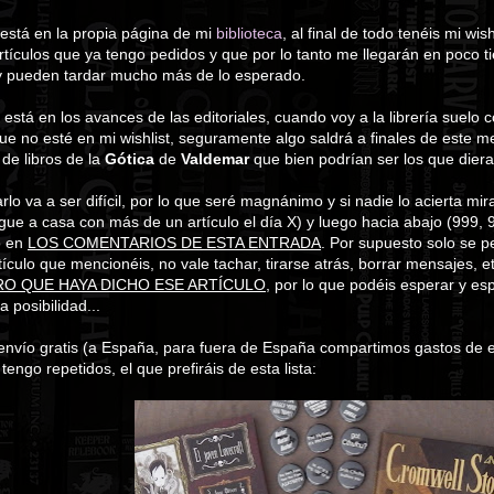
está en la propia página de mi
biblioteca
, al final de todo tenéis mi wis
artículos que ya tengo pedidos y que por lo tanto me llegarán en poc
 pueden tardar mucho más de lo esperado.
 está en los avances de las editoriales, cuando voy a la librería suelo
ue no esté en mi wishlist, seguramente algo saldrá a finales de este me
de libros de la
Gótica
de
Valdemar
que bien podrían ser los que dier
lo va a ser difícil, por lo que seré magnánimo y si nadie lo acierta mir
gue a casa con más de un artículo el día X) y luego hacia abajo (999, 9
o en
LOS COMENTARIOS DE ESTA ENTRADA
. Por supuesto solo se p
tículo que mencionéis, no vale tachar, tirarse atrás, borrar mensajes, e
RO QUE HAYA DICHO ESE ARTÍCULO
, por lo que podéis esperar y esp
 posibilidad...
nvío gratis (a España, para fuera de España compartimos gastos de en
tengo repetidos, el que prefiráis de esta lista: