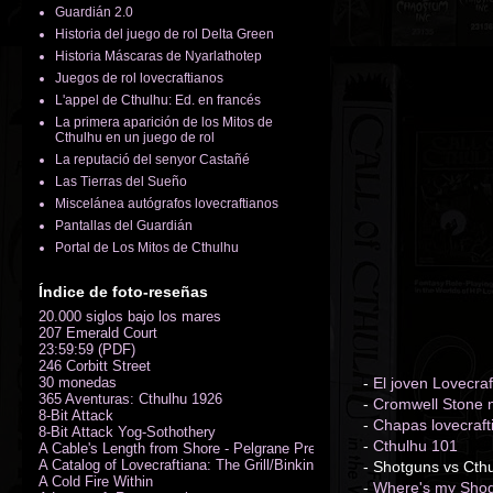
Guardián 2.0
Historia del juego de rol Delta Green
Historia Máscaras de Nyarlathotep
Juegos de rol lovecraftianos
L'appel de Cthulhu: Ed. en francés
La primera aparición de los Mitos de
Cthulhu en un juego de rol
La reputació del senyor Castañé
Las Tierras del Sueño
Miscelánea autógrafos lovecraftianos
Pantallas del Guardián
Portal de Los Mitos de Cthulhu
Índice de foto-reseñas
20.000 siglos bajo los mares
207 Emerald Court
23:59:59 (PDF)
246 Corbitt Street
30 monedas
-
El joven Lovecraf
365 Aventuras: Cthulhu 1926
-
Cromwell Stone n
8-Bit Attack
-
Chapas lovecraft
8-Bit Attack Yog-Sothothery
-
Cthulhu 101
A Cable's Length from Shore - Pelgrane Press' FreeRPG 2018 (PDF)
A Catalog of Lovecraftiana: The Grill/Binkin Collection
- Shotguns vs Cthu
A Cold Fire Within
-
Where's my Sho