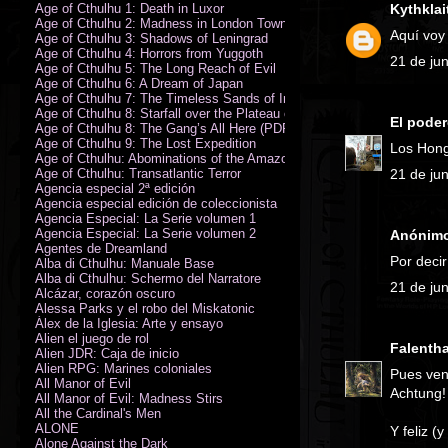
Age of Cthulhu 1: Death in Luxor
Kythklai
Age of Cthulhu 2: Madness in London Town
Aquí voy 
Age of Cthulhu 3: Shadows of Leningrad
Age of Cthulhu 4: Horrors from Yuggoth
21 de ju
Age of Cthulhu 5: The Long Reach of Evil
Age of Cthulhu 6: A Dream of Japan
Age of Cthulhu 7: The Timeless Sands of India
Age of Cthulhu 8: Starfall over the Plateau of Leng
El pode
Age of Cthulhu 8: The Gang’s All Here (PDF)
Age of Cthulhu 9: The Lost Expedition
Los Hong
Age of Cthulhu: Abominations of the Amazon
Age of Cthulhu: Transatlantic Terror
21 de ju
Agencia especial 2ª edición
Agencia especial edición de coleccionista
Agencia Especial: La Serie volumen 1
Agencia Especial: La Serie volumen 2
Anónimo 
Agentes de Dreamland
Por decir
Alba di Cthulhu: Manuale Base
Alba di Cthulhu: Schermo del Narratore
21 de ju
Alcázar, corazón oscuro
Alessa Parks y el robo del Miskatonic
Álex de la Iglesia: Arte y ensayo
Alien el juego de rol
Falentha
Alien JDR: Caja de inicio
Alien RPG: Marines coloniales
Pues ven
All Manor of Evil
Achtung!
All Manor of Evil: Madness Stirs
All the Cardinal's Men
ALONE
Y feliz (
Alone Against the Dark