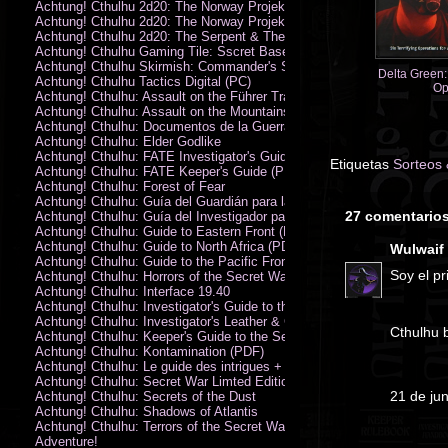
Achtung! Cthulhu 2d20: The Norway Projekt
Achtung! Cthulhu 2d20: The Norway Projekt (PDF)
Achtung! Cthulhu 2d20: The Serpent & The Sands
Achtung! Cthulhu Gaming Tile: Sscret Base & Icy Ruins
Achtung! Cthulhu Skirmish: Commander's Set
Delta Green: 
Achtung! Cthulhu Tactics Digital (PC)
Op
Achtung! Cthulhu: Assault on the Führer Train
Achtung! Cthulhu: Assault on the Mountains of Madness
Achtung! Cthulhu: Documentos de la Guerra Secreta
Achtung! Cthulhu: Elder Godlike
Achtung! Cthulhu: FATE Investigator's Guide (PDF)
Etiquetas
Sorteos
Achtung! Cthulhu: FATE Keeper's Guide (PDF)
Achtung! Cthulhu: Forest of Fear
Achtung! Cthulhu: Guía del Guardián para la Guerra Secreta
27 comentarios
Achtung! Cthulhu: Guía del Investigador para la Guerra Secreta
Achtung! Cthulhu: Guide to Eastern Front (PDF)
Achtung! Cthulhu: Guide to North Africa (PDF)
Wulwaif
Achtung! Cthulhu: Guide to the Pacific Front
Soy el p
Achtung! Cthulhu: Horrors of the Secret War
Achtung! Cthulhu: Interface 19.40
Achtung! Cthulhu: Investigator's Guide to the Secret War
Achtung! Cthulhu: Investigator's Leather & Canvas Bag
Cthulhu 
Achtung! Cthulhu: Keeper's Guide to the Secret War
Achtung! Cthulhu: Kontamination (PDF)
Achtung! Cthulhu: Le guide des intrigues + ecran
Achtung! Cthulhu: Secret War Limted Edition Book
21 de ju
Achtung! Cthulhu: Secrets of the Dust
Achtung! Cthulhu: Shadows of Atlantis
Achtung! Cthulhu: Terrors of the Secret War
Adventure!