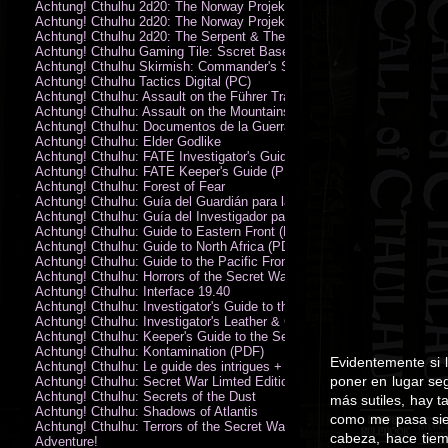
Achtung! Cthulhu 2d20: The Norway Projekt
Achtung! Cthulhu 2d20: The Norway Projekt (PDF)
Achtung! Cthulhu 2d20: The Serpent & The Sands
Achtung! Cthulhu Gaming Tile: Sscret Base & Icy Ruins
Achtung! Cthulhu Skirmish: Commander's Set
Achtung! Cthulhu Tactics Digital (PC)
Achtung! Cthulhu: Assault on the Führer Train
Achtung! Cthulhu: Assault on the Mountains of Madness
Achtung! Cthulhu: Documentos de la Guerra Secreta
Achtung! Cthulhu: Elder Godlike
Achtung! Cthulhu: FATE Investigator's Guide (PDF)
Achtung! Cthulhu: FATE Keeper's Guide (PDF)
Achtung! Cthulhu: Forest of Fear
Achtung! Cthulhu: Guía del Guardián para la Guerra Secreta
Achtung! Cthulhu: Guía del Investigador para la Guerra Secreta
Achtung! Cthulhu: Guide to Eastern Front (PDF)
Achtung! Cthulhu: Guide to North Africa (PDF)
Achtung! Cthulhu: Guide to the Pacific Front
Achtung! Cthulhu: Horrors of the Secret War
Achtung! Cthulhu: Interface 19.40
Achtung! Cthulhu: Investigator's Guide to the Secret War
Achtung! Cthulhu: Investigator's Leather & Canvas Bag
Achtung! Cthulhu: Keeper's Guide to the Secret War
Achtung! Cthulhu: Kontamination (PDF)
Evidentemente si 
Achtung! Cthulhu: Le guide des intrigues + ecran
poner en lugar seg
Achtung! Cthulhu: Secret War Limted Edition Book
Achtung! Cthulhu: Secrets of the Dust
más sutiles, hay t
Achtung! Cthulhu: Shadows of Atlantis
como me pasa sie
Achtung! Cthulhu: Terrors of the Secret War
cabeza, hace tiem
Adventure!