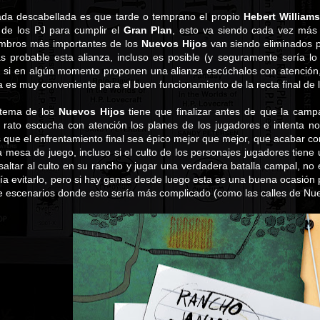
ada descabellada es que tarde o temprano el propio
Hebert William
 de los PJ para cumplir el
Gran Plan
, esto va siendo cada vez más
iembros más importantes de los
Nuevos Hijos
van siendo eliminados p
 probable esta alianza, incluso es posible (y seguramente sería lo 
, si en algún momento proponen una alianza escúchalos con atención
 es muy conveniente para el buen funcionamiento de la recta final de
 tema de los
Nuevos Hijos
tiene que finalizar antes de que la cam
el rato escucha con atención los planes de los jugadores e intenta no
que el enfrentamiento final sea épico mejor que mejor, que acabar con
 mesa de juego, incluso si el culto de los personajes jugadores tiene
asaltar al culto en su rancho y jugar una verdadera batalla campal, n
aría evitarlo, pero si hay ganas desde luego esta es una buena ocasión 
de escenarios donde esto sería más complicado (como las calles de Nu
a