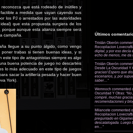
s
reconozca que está rodeado de inútiles y
 factible a medida que vayan cayendo sus
or los PJ o arrestados por las autoridades
ideal) que esta propuesta surgiera de los
, porque aunque esta alianza siempre será
Últimos comentari
 la campaña.
Tristán Oberón
commen
paña llegue a su punto álgido, como vengo
Recopilacion Lovecraft
digital, y por eso decía
 poner trabas si tienen buenas ideas, y si
echo de menos, me da
 este tipo de antagonistas siempre es algo
 una buena potencia de juego no descartéis
Tristán Oberón
commen
Desde La Oscuridad Y 
o es lo más adecuado en este tipo de juegos
gracias! Espero que dis
para sacar la artillería pesada y hacer buen
escenarios, y, por supu
eva York).
saber…”
Wemnoch
commented 
Oscuridad Y Otras
:
“No 
compré, muchas gracias
recomendaciones y blo
Milancete
commented 
Recopilacion Lovecraft
preguntado en Gigames
descatalogada. Luego 
en…”