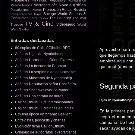
Miscelánea
Miskatonic Repository
Monográfico
Novela gráfica
Necronomicón
Música
Naipes
Promoción
Relato
Revista
Pasatiempos
Peluche
Savage World
Sorteos &
Rompecabezas
Ropa
Concursos
The Laundry
Tarot
The Void
Teatro
TV & Cine
Videojuego
Trueque
World
War Cthulhu
Entradas destacadas
80 copias de Call of Cthulhu RPG
Aprovecho para rec
Análisis Hijos de Nyarlathotep
que llegamos hast
Análisis Horror en el Orient Express
empieza
aquí
con 
Análisis La frecuencia Bauman
que aquí (aunque va
Análisis La serpiente de dos cabezas
Análisis Máscaras de Nyarlathotep
Análisis Reputación señor Castiñeira
Segunda p
Análisis Shadows over Stillwater
Análisis Una corona de flores
Hijos de Nyarlathotep
:
I
Call of Cthulhu: Ed. internacionales
Call of Cthulhu: Ediciones en inglés
En la
primera par
Cthulhu época victoriana: Gaslight
luego el momento
Entrevistas, podcasts y charlas
campaña. De hecho
Evolución ficha Call of Cthulhu
sacar ayudas de ju
Grimorio de autógrafos lovecraftianos