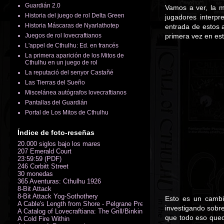
Guardián 2.0
Vamos a ver, la m
Historia del juego de rol Delta Green
jugadores interp
Historia Máscaras de Nyarlathotep
entrada de estos 
Juegos de rol lovecraftianos
primera vez en est
L'appel de Cthulhu: Ed. en francés
La primera aparición de los Mitos de
Cthulhu en un juego de rol
La reputació del senyor Castañé
Las Tierras del Sueño
Miscelánea autógrafos lovecraftianos
Pantallas del Guardián
Portal de Los Mitos de Cthulhu
Índice de foto-reseñas
20.000 siglos bajo los mares
207 Emerald Court
23:59:59 (PDF)
246 Corbitt Street
30 monedas
365 Aventuras: Cthulhu 1926
8-Bit Attack
8-Bit Attack Yog-Sothothery
Esto es un cambi
A Cable's Length from Shore - Pelgrane Press' FreeRPG 2018 (PDF)
investigando sobre
A Catalog of Lovecraftiana: The Grill/Binkin Collection
que todo eso qued
A Cold Fire Within