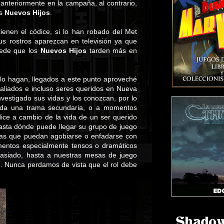
anteriormente en la campaña, al contrario,
os
Nuevos Hijos
.
ienen el códice, si lo han robado del Met
us rostros aparezcan en televisión ya que
uede que los
Nuevos Hijos
tarden más en
lo hagan, llegados a este punto aproveché
aliados e incluso seres queridos en Nueva
vestigado sus vidas y los conozcan, por lo
toda una trama secundaria, o a momentos
dice a cambio de la vida de un ser querido
hasta dónde puede llegar su grupo de juego
nas que puedan agobiarse o enfadarse con
mentos especialmente tensos o dramáticos
masiado, hasta a nuestras mesas de juego
e. Nunca perdamos de vista que el rol debe