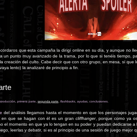
ordaros que esta campaña la dirigí online en su día, y aunque no lleg
a un punto muy avanzado de la trama, por lo que si tenéis tiempo, pa
la creación del culto. Cabe decir que con otro grupo, en mesa, sí que
ya lento) la analizaré de principio a fin.
arte
ntroducción
,
primera parte
,
segunda parte
,
flashbacks
,
ayudas
,
conclusiones
.
te
del análisis llegamos hasta el momento en que los personajes juga
 en que se hagan con él es un gran
cliffhanger
, porque como ya os 
 el momento en que ya lo tengan en su poder y puedan dedicarse a l
ego, leerlas y debatir, si es al principio de una sesión de juego mejor 