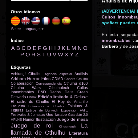
Análisis de Hij
¡ADVERTENCIA! E
Otros idiomas
Cultos innombra
spoilers
puedes co
Select Language
▼
En esta segunda
Índice
innombrables
vam
Barbero
y de
Jos
A
B
C
D
E
F
G
H
I
J
K
L
M
N
O
P
Q
R
S
T
U
V
W
X
Y
Z
Etiquetas
Achtung! Cthulhu
Análisis
Agencia especial
Arkham Horror Files
CDMD
Cohors Cthulhu
Colaboración
Cthulhu d100
Correspondencia
Cthulhu Wars
Cthulhutech
Cultos
innombrables
D&D
Dados
Delta Green
Edición limitada & Deluxe
Desvarío
Ebook
El rastro de Cthulhu
El Rey de Amarillo
Estatuas &
Encuesta
Entrevistas & Charlas
Figuras
Estirpe de Dunwich
Exposición
FATE
Gou Tanabe
Festivales & Jornadas
Guardián 2.0
Ilustración
Juego de mesa
Humor
HPLHS
Juego de rol
La
Kingsmouth
llamada de Cthulhu
Literatura