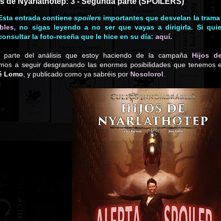
os de Nyarlathotep: 3 - Segunda parte (SPOILERS)
sta entrada contiene
spoilers
importantes que desvelan la tram
bles
, no sigas leyendo a no ser que vayas a dirigirla. Si qu
nsultar la foto-reseña que le hice en su día:
aquí
.
 parte del análisis que estoy haciendo de la campaña
Hijos d
os a seguir desgranando las enormes posibilidades que tenemos en
é Lomo
, y publicado como ya sabréis por
Nosolorol
.