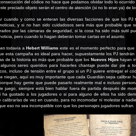
consecución del códice no hace que podamos olvidar todo lo ocurrido 
ste preciado objeto serán el centro de atención (si no lo eran ya) de l
ar cuando y como se enteran las diversas facciones de que los PJ t
noticias, y si no han sido cuidadosos será más que probable que s
trados por las cámaras de seguridad, si la cosa ha sido más sutil p
noticia, pero cuando lo hagan deberán tomar cartas en el asunto.
cen todavía a
Hebert Williams
este es el momento perfecto para que 
ue esta campaña es ideal para hacer, supuestamente los PJ tendrán 
ras de la historia es más que probable que los
Nuevos Hijos
hayan in
 algunos seres queridos para hacerles chantaje puede dar pie a 
cos, incluso de tensión entre el grupo si un PJ quiere entregar el có
 se niegan, aquí es muy importante que cada Guardián sepa calibrar 
 porque hay gente que puede pasarlo realmente mal e incluso perso
e juego, siempre está bien hablar fuera de partida después de mo
i ha gustado a los jugadores o si para alguno de ellos ha sido de
e calibrarlas de vez en cuando, para no incomodar ni molestar a nadi
que eso no sea incompatible con que los personajes jugadores sufran.