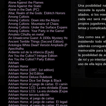
Alone Against the Flames
Una posibilidad n
Alone Against the Static
Alone in the Dark (PC)
necesite la ayuda
Altar, Realm of the Gods: Eldritch Horrors
aliados, si los m
Among Cultists
cada vez será más
Among Cultists: Down into the Abyss
propios jugadores
Among Cultists: Mountains of Chaos
Among Cultists: Under the Surface Expansion
tensa y complicada
Among Cultists: Your Party in the Game!
Amuleto Cthulhu en metal
Sea como sea el
An Unwelcome Guest: A 1930s Mystery Horror Adventure RPG
insistiendo todo 
Ancient Terrible Things (Second Edition)
Antología White Dwarf Versión Ampliada (PDF)
además consigues 
Apocthulhu
memorable para la
Ardiente sol de la infancia (Epub)
la posibilidad de 
Are You the Cultist? Intrigue Edition
Are You the Cultist? Party Edition
de rol y yo intent
Arkham
uso de ella lejos 
Arkham Horror
Arkham Horror (1987, 1st edition)
Arkham Horror 3rd Edition
Arkham Horror Deluxe Rulebook
Arkham Horror Dice Set Beige & Black
Arkham Horror el juego de cartas: El camino a Carcosa - Exp. campañ
Arkham Horror LCG: La era olvidada (Expansión de campaña)
Arkham Horror LCG: La era olvidada (Expansión de investigadores)
Arkham Horror tercera edición
Arkham Horror, el juego de cartas
Arkham Horror, el juego de cartas: El legado de Dunwich expansión
Arkham Horror, el juego de cartas: El museo Miskatonic