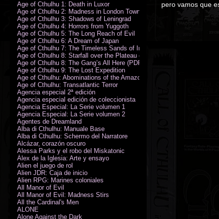
Age of Cthulhu 1: Death in Luxor
pero vamos que es 
Age of Cthulhu 2: Madness in London Town
Age of Cthulhu 3: Shadows of Leningrad
Age of Cthulhu 4: Horrors from Yuggoth
Age of Cthulhu 5: The Long Reach of Evil
Age of Cthulhu 6: A Dream of Japan
Age of Cthulhu 7: The Timeless Sands of India
Age of Cthulhu 8: Starfall over the Plateau of Leng
Age of Cthulhu 8: The Gang’s All Here (PDF)
Age of Cthulhu 9: The Lost Expedition
Age of Cthulhu: Abominations of the Amazon
Age of Cthulhu: Transatlantic Terror
Agencia especial 2ª edición
Agencia especial edición de coleccionista
Agencia Especial: La Serie volumen 1
Agencia Especial: La Serie volumen 2
Agentes de Dreamland
Alba di Cthulhu: Manuale Base
Alba di Cthulhu: Schermo del Narratore
Alcázar, corazón oscuro
Alessa Parks y el robo del Miskatonic
Álex de la Iglesia: Arte y ensayo
Alien el juego de rol
Alien JDR: Caja de inicio
Alien RPG: Marines coloniales
All Manor of Evil
All Manor of Evil: Madness Stirs
All the Cardinal's Men
ALONE
Alone Against the Dark