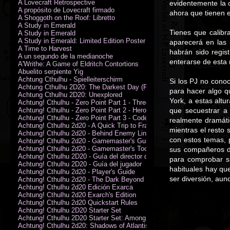
A Lovecraft Retrospective
evidentemente la 
A propósito de Lovecraft firmado
ahora que tienen e
A Shoggoth on the Roof: Libretto
A Study in Emerald
Tienes que calibr
A Study in Emerald
A Study in Emerald: Limited Edition Poster (Neil Gaiman)
aparecerá en las 
A Time to Harvest
habrán sido regis
A un segundo de la medianoche
enterarse de esta 
A'Writhe: A Game of Eldritch Contortions
Abuelito serpiente Yig
Achtung Cthulhu - Spielleiterschirm
Si los PJ no cono
Achtung Cthulhu 2D20: The Darkest Day (PDF)
para hacer algo q
Achtung Cthulhu 2D20: Unexplored
York, a estas altu
Achtung! Cthulhu - Zero Point Part 1 - Three Kings
Achtung! Cthulhu - Zero Point Part 2 - Heroes of the Sea
que secuestrar a
Achtung! Cthulhu - Zero Point Part 3 - Code of Honour (PDF)
realmente dramáti
Achtung! Cthulhu 2d20 - A Quick Trip to France (PDF)
mientras el resto
Achtung! Cthulhu 2d20 - Behind Enemy Lines
con estos temas,
Achtung! Cthulhu 2d20 - Gamemaster's Guide
Achtung! Cthulhu 2d20 - Gamemaster's Toolkit
sus compañeros d
Achtung! Cthulhu 2D20 - Guía del director de juego
para comprobar s
Achtung! Cthulhu 2D20 - Guía del jugador
habituales hay qu
Achtung! Cthulhu 2d20 - Player's Guide
ser diversión, aun
Achtung! Cthulhu 2d20 - The Dark Beyond
Achtung! Cthulhu 2d20 Edición Exarca
Achtung! Cthulhu 2d20 Exarch's Edition
Achtung! Cthulhu 2d20 Quickstart Rules
Achtung! Cthulhu 2D20 Starter Set
Achtung! Cthulhu 2D20 Starter Set: Among the Wolves (PDF)
Achtung! Cthulhu 2d20: Shadows of Atlantis