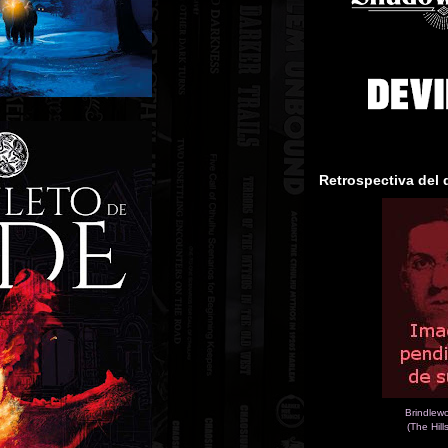
Retrospectiva del 
Brindlew
(The Hill