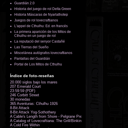
Guardián 2.0
Historia del juego de rol Delta Green
Historia Máscaras de Nyarlathotep
Juegos de rol lovecraftianos
L'appel de Cthulhu: Ed. en francés
La primera aparición de los Mitos de
Cthulhu en un juego de rol
La reputació del senyor Castañé
Las Tierras del Sueño
Miscelánea autógrafos lovecraftianos
Pantallas del Guardián
Portal de Los Mitos de Cthulhu
Índice de foto-reseñas
20.000 siglos bajo los mares
207 Emerald Court
23:59:59 (PDF)
246 Corbitt Street
30 monedas
365 Aventuras: Cthulhu 1926
8-Bit Attack
8-Bit Attack Yog-Sothothery
A Cable's Length from Shore - Pelgrane Press' FreeRPG 2018 (PDF)
A Catalog of Lovecraftiana: The Grill/Binkin Collection
A Cold Fire Within