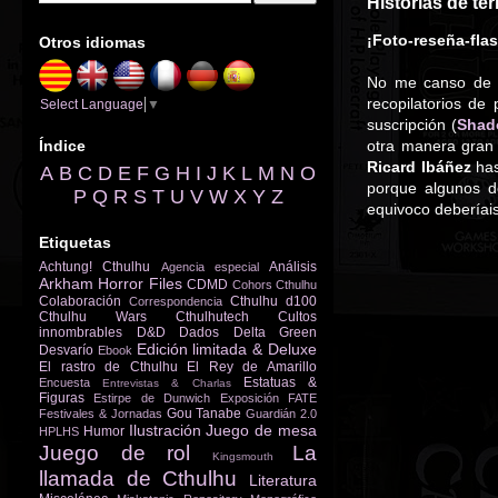
Historias de ter
¡Foto-reseña-fla
Otros idiomas
No me canso de al
recopilatorios de 
Select Language
▼
suscripción (
Shad
Índice
otra manera gran 
Ricard Ibáñez
has
A
B
C
D
E
F
G
H
I
J
K
L
M
N
O
porque algunos d
P
Q
R
S
T
U
V
W
X
Y
Z
equivoco deberíai
Etiquetas
Achtung! Cthulhu
Análisis
Agencia especial
Arkham Horror Files
CDMD
Cohors Cthulhu
Colaboración
Cthulhu d100
Correspondencia
Cthulhu Wars
Cthulhutech
Cultos
innombrables
D&D
Dados
Delta Green
Edición limitada & Deluxe
Desvarío
Ebook
El rastro de Cthulhu
El Rey de Amarillo
Estatuas &
Encuesta
Entrevistas & Charlas
Figuras
Estirpe de Dunwich
Exposición
FATE
Gou Tanabe
Festivales & Jornadas
Guardián 2.0
Ilustración
Juego de mesa
Humor
HPLHS
Juego de rol
La
Kingsmouth
llamada de Cthulhu
Literatura