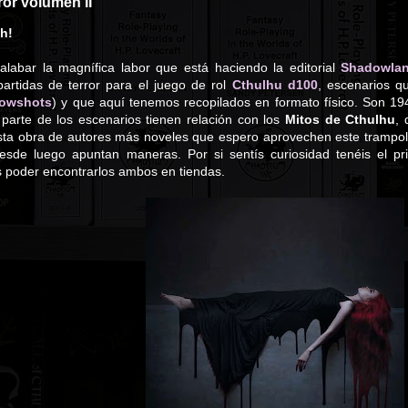
ror volumen II
sh!
abar la magnífica labor que está haciendo la editorial
Shadowla
partidas de terror para el juego de rol
Cthulhu d100
, escenarios q
owshots
) y que aquí tenemos recopilados en formato físico. Son 1
parte de los escenarios tienen relación con los
Mitos de Cthulhu
, 
ta obra de autores más noveles que espero aprovechen este trampolín 
esde luego apuntan maneras. Por si sentís curiosidad tenéis el 
s poder encontrarlos ambos en tiendas.