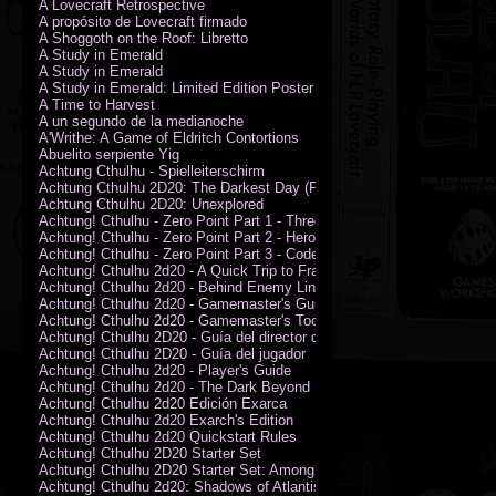
A Lovecraft Retrospective
A propósito de Lovecraft firmado
A Shoggoth on the Roof: Libretto
A Study in Emerald
A Study in Emerald
A Study in Emerald: Limited Edition Poster (Neil Gaiman)
A Time to Harvest
A un segundo de la medianoche
A'Writhe: A Game of Eldritch Contortions
Abuelito serpiente Yig
Achtung Cthulhu - Spielleiterschirm
Achtung Cthulhu 2D20: The Darkest Day (PDF)
Achtung Cthulhu 2D20: Unexplored
Achtung! Cthulhu - Zero Point Part 1 - Three Kings
Achtung! Cthulhu - Zero Point Part 2 - Heroes of the Sea
Achtung! Cthulhu - Zero Point Part 3 - Code of Honour (PDF)
Achtung! Cthulhu 2d20 - A Quick Trip to France (PDF)
Achtung! Cthulhu 2d20 - Behind Enemy Lines
Achtung! Cthulhu 2d20 - Gamemaster's Guide
Achtung! Cthulhu 2d20 - Gamemaster's Toolkit
Achtung! Cthulhu 2D20 - Guía del director de juego
Achtung! Cthulhu 2D20 - Guía del jugador
Achtung! Cthulhu 2d20 - Player's Guide
Achtung! Cthulhu 2d20 - The Dark Beyond
Achtung! Cthulhu 2d20 Edición Exarca
Achtung! Cthulhu 2d20 Exarch's Edition
Achtung! Cthulhu 2d20 Quickstart Rules
Achtung! Cthulhu 2D20 Starter Set
Achtung! Cthulhu 2D20 Starter Set: Among the Wolves (PDF)
Achtung! Cthulhu 2d20: Shadows of Atlantis