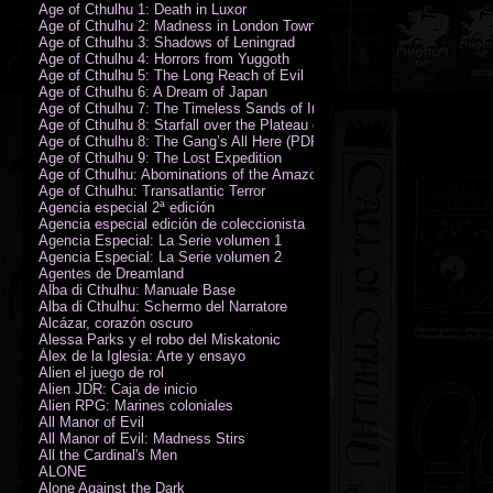
Age of Cthulhu 1: Death in Luxor
Age of Cthulhu 2: Madness in London Town
Age of Cthulhu 3: Shadows of Leningrad
Age of Cthulhu 4: Horrors from Yuggoth
Age of Cthulhu 5: The Long Reach of Evil
Age of Cthulhu 6: A Dream of Japan
Age of Cthulhu 7: The Timeless Sands of India
Age of Cthulhu 8: Starfall over the Plateau of Leng
Age of Cthulhu 8: The Gang’s All Here (PDF)
Age of Cthulhu 9: The Lost Expedition
Age of Cthulhu: Abominations of the Amazon
Age of Cthulhu: Transatlantic Terror
Agencia especial 2ª edición
Agencia especial edición de coleccionista
Agencia Especial: La Serie volumen 1
Agencia Especial: La Serie volumen 2
Agentes de Dreamland
Alba di Cthulhu: Manuale Base
Alba di Cthulhu: Schermo del Narratore
Alcázar, corazón oscuro
Alessa Parks y el robo del Miskatonic
Álex de la Iglesia: Arte y ensayo
Alien el juego de rol
Alien JDR: Caja de inicio
Alien RPG: Marines coloniales
All Manor of Evil
All Manor of Evil: Madness Stirs
All the Cardinal's Men
ALONE
Alone Against the Dark