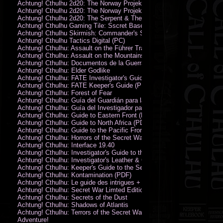
Achtung! Cthulhu 2d20: The Norway Projekt
Achtung! Cthulhu 2d20: The Norway Projekt (PDF)
Achtung! Cthulhu 2d20: The Serpent & The Sands
Achtung! Cthulhu Gaming Tile: Sscret Base & Icy Ruins
Achtung! Cthulhu Skirmish: Commander's Set
Achtung! Cthulhu Tactics Digital (PC)
Achtung! Cthulhu: Assault on the Führer Train
Achtung! Cthulhu: Assault on the Mountains of Madness
Achtung! Cthulhu: Documentos de la Guerra Secreta
Achtung! Cthulhu: Elder Godlike
Achtung! Cthulhu: FATE Investigator's Guide (PDF)
Achtung! Cthulhu: FATE Keeper's Guide (PDF)
Achtung! Cthulhu: Forest of Fear
Achtung! Cthulhu: Guía del Guardián para la Guerra Secreta
Achtung! Cthulhu: Guía del Investigador para la Guerra Secreta
Achtung! Cthulhu: Guide to Eastern Front (PDF)
Achtung! Cthulhu: Guide to North Africa (PDF)
Achtung! Cthulhu: Guide to the Pacific Front
Achtung! Cthulhu: Horrors of the Secret War
Achtung! Cthulhu: Interface 19.40
Achtung! Cthulhu: Investigator's Guide to the Secret War
Achtung! Cthulhu: Investigator's Leather & Canvas Bag
Achtung! Cthulhu: Keeper's Guide to the Secret War
Achtung! Cthulhu: Kontamination (PDF)
Achtung! Cthulhu: Le guide des intrigues + ecran
Achtung! Cthulhu: Secret War Limted Edition Book
Achtung! Cthulhu: Secrets of the Dust
Achtung! Cthulhu: Shadows of Atlantis
Achtung! Cthulhu: Terrors of the Secret War
Adventure!