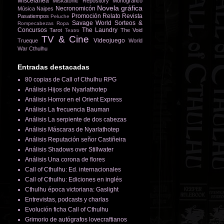
Miscelánea
Miskatonic Repository
Monográfico
Novela gráfica
Necronomicón
Música
Naipes
Promoción
Relato
Revista
Pasatiempos
Peluche
Savage World
Sorteos &
Rompecabezas
Ropa
Concursos
The Laundry
Tarot
The Void
Teatro
TV & Cine
Videojuego
Trueque
World
War Cthulhu
Entradas destacadas
80 copias de Call of Cthulhu RPG
Análisis Hijos de Nyarlathotep
Análisis Horror en el Orient Express
Análisis La frecuencia Bauman
Análisis La serpiente de dos cabezas
Análisis Máscaras de Nyarlathotep
Análisis Reputación señor Castiñeira
Análisis Shadows over Stillwater
Análisis Una corona de flores
Call of Cthulhu: Ed. internacionales
Call of Cthulhu: Ediciones en inglés
Cthulhu época victoriana: Gaslight
Entrevistas, podcasts y charlas
Evolución ficha Call of Cthulhu
Grimorio de autógrafos lovecraftianos