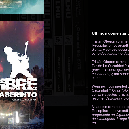
Últimos comentari
Tristán Oberón
commen
Recopilacion Lovecraft
digital, y por eso decía
echo de menos, me da
Tristán Oberón
commen
Desde La Oscuridad Y 
gracias! Espero que dis
escenarios, y, por supu
saber…”
Wemnoch
commented 
Oscuridad Y Otras
:
“No 
compré, muchas gracias
recomendaciones y blo
Milancete
commented 
Recopilacion Lovecraft
preguntado en Gigames
descatalogada. Luego 
en…”