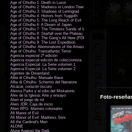
Age of Cthulhu 1: Death in Luxor
Age of Cthulhu 2: Madness in London Town
Age of Cthulhu 3: Shadows of Leningrad
Age of Cthulhu 4: Horrors from Yuggoth
Age of Cthulhu 5: The Long Reach of Evil
Age of Cthulhu 6: A Dream of Japan
Age of Cthulhu 7: The Timeless Sands of India
Age of Cthulhu 8: Starfall over the Plateau of Leng
Age of Cthulhu 8: The Gang’s All Here (PDF)
Age of Cthulhu 9: The Lost Expedition
Age of Cthulhu: Abominations of the Amazon
Age of Cthulhu: Transatlantic Terror
Agencia especial 2ª edición
Agencia especial edición de coleccionista
Agencia Especial: La Serie volumen 1
Agencia Especial: La Serie volumen 2
Agentes de Dreamland
Alba di Cthulhu: Manuale Base
Alba di Cthulhu: Schermo del Narratore
Alcázar, corazón oscuro
Alessa Parks y el robo del Miskatonic
Álex de la Iglesia: Arte y ensayo
Foto-reseñas
Alien el juego de rol
Alien JDR: Caja de inicio
Alien RPG: Marines coloniales
All Manor of Evil
All Manor of Evil: Madness Stirs
All the Cardinal's Men
ALONE
Alone Against the Dark