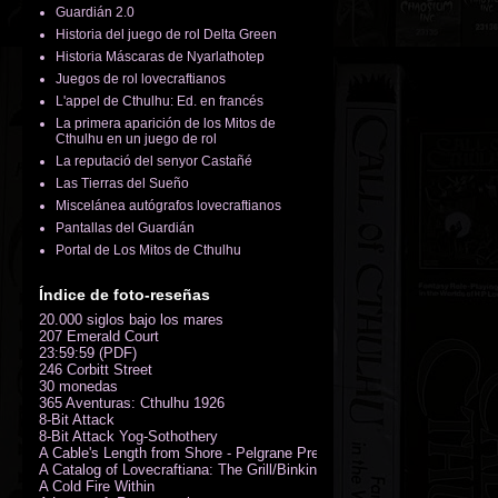
Guardián 2.0
Historia del juego de rol Delta Green
Historia Máscaras de Nyarlathotep
Juegos de rol lovecraftianos
L'appel de Cthulhu: Ed. en francés
La primera aparición de los Mitos de
Cthulhu en un juego de rol
La reputació del senyor Castañé
Las Tierras del Sueño
Miscelánea autógrafos lovecraftianos
Pantallas del Guardián
Portal de Los Mitos de Cthulhu
Índice de foto-reseñas
20.000 siglos bajo los mares
207 Emerald Court
23:59:59 (PDF)
246 Corbitt Street
30 monedas
365 Aventuras: Cthulhu 1926
8-Bit Attack
8-Bit Attack Yog-Sothothery
A Cable's Length from Shore - Pelgrane Press' FreeRPG 2018 (PDF)
A Catalog of Lovecraftiana: The Grill/Binkin Collection
A Cold Fire Within