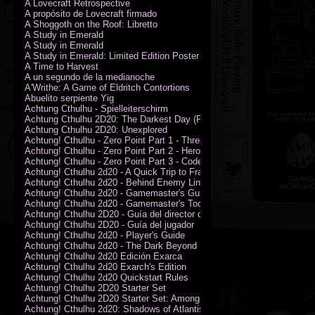
A Lovecraft Retrospective
A propósito de Lovecraft firmado
A Shoggoth on the Roof: Libretto
A Study in Emerald
A Study in Emerald
A Study in Emerald: Limited Edition Poster (Neil Gaiman)
A Time to Harvest
A un segundo de la medianoche
A'Writhe: A Game of Eldritch Contortions
Abuelito serpiente Yig
Achtung Cthulhu - Spielleiterschirm
Achtung Cthulhu 2D20: The Darkest Day (PDF)
Achtung Cthulhu 2D20: Unexplored
Achtung! Cthulhu - Zero Point Part 1 - Three Kings
Achtung! Cthulhu - Zero Point Part 2 - Heroes of the Sea
Achtung! Cthulhu - Zero Point Part 3 - Code of Honour (PDF)
Achtung! Cthulhu 2d20 - A Quick Trip to France (PDF)
Achtung! Cthulhu 2d20 - Behind Enemy Lines
Achtung! Cthulhu 2d20 - Gamemaster's Guide
Achtung! Cthulhu 2d20 - Gamemaster's Toolkit
Achtung! Cthulhu 2D20 - Guía del director de juego
Achtung! Cthulhu 2D20 - Guía del jugador
Achtung! Cthulhu 2d20 - Player's Guide
Achtung! Cthulhu 2d20 - The Dark Beyond
Achtung! Cthulhu 2d20 Edición Exarca
Achtung! Cthulhu 2d20 Exarch's Edition
Achtung! Cthulhu 2d20 Quickstart Rules
Achtung! Cthulhu 2D20 Starter Set
Achtung! Cthulhu 2D20 Starter Set: Among the Wolves (PDF)
Achtung! Cthulhu 2d20: Shadows of Atlantis