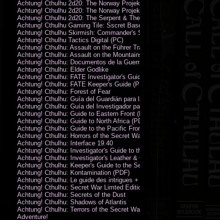
Achtung! Cthulhu 2d20: The Norway Projekt
Achtung! Cthulhu 2d20: The Norway Projekt (PDF)
Achtung! Cthulhu 2d20: The Serpent & The Sands
Achtung! Cthulhu Gaming Tile: Sscret Base & Icy Ruins
Achtung! Cthulhu Skirmish: Commander's Set
Achtung! Cthulhu Tactics Digital (PC)
Achtung! Cthulhu: Assault on the Führer Train
Achtung! Cthulhu: Assault on the Mountains of Madness
Achtung! Cthulhu: Documentos de la Guerra Secreta
Achtung! Cthulhu: Elder Godlike
Achtung! Cthulhu: FATE Investigator's Guide (PDF)
Achtung! Cthulhu: FATE Keeper's Guide (PDF)
Achtung! Cthulhu: Forest of Fear
Achtung! Cthulhu: Guía del Guardián para la Guerra Secreta
Achtung! Cthulhu: Guía del Investigador para la Guerra Secreta
Achtung! Cthulhu: Guide to Eastern Front (PDF)
Achtung! Cthulhu: Guide to North Africa (PDF)
Achtung! Cthulhu: Guide to the Pacific Front
Achtung! Cthulhu: Horrors of the Secret War
Achtung! Cthulhu: Interface 19.40
Achtung! Cthulhu: Investigator's Guide to the Secret War
Achtung! Cthulhu: Investigator's Leather & Canvas Bag
Achtung! Cthulhu: Keeper's Guide to the Secret War
Achtung! Cthulhu: Kontamination (PDF)
Achtung! Cthulhu: Le guide des intrigues + ecran
Achtung! Cthulhu: Secret War Limted Edition Book
Achtung! Cthulhu: Secrets of the Dust
Achtung! Cthulhu: Shadows of Atlantis
Achtung! Cthulhu: Terrors of the Secret War
Adventure!