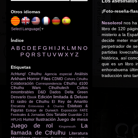
Los asesinatos 
¡Foto-reseña-fla
Otros idiomas
Nosolorol
nos ha 
libro de 120 pági
Select Language
▼
misterio a la Espa
Índice
decide meter mano
perpetrador de se
A
B
C
D
E
F
G
H
I
J
K
L
M
N
O
partidas lovecra
P
Q
R
S
T
U
V
W
X
Y
Z
histórica, así co
que es un libro 
Etiquetas
enhorabuena últi
Achtung! Cthulhu
Análisis
Agencia especial
traducción sino t
Arkham Horror Files
CDMD
Cohors Cthulhu
Colaboración
Cthulhu d100
Correspondencia
Cthulhu Wars
Cthulhutech
Cultos
innombrables
D&D
Dados
Delta Green
Edición limitada & Deluxe
Desvarío
Ebook
El rastro de Cthulhu
El Rey de Amarillo
Estatuas &
Encuesta
Entrevistas & Charlas
Figuras
Estirpe de Dunwich
Exposición
FATE
Gou Tanabe
Festivales & Jornadas
Guardián 2.0
Ilustración
Juego de mesa
Humor
HPLHS
Juego de rol
La
Kingsmouth
llamada de Cthulhu
Literatura