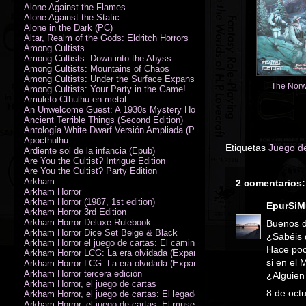
Alone Against the Flames
Alone Against the Static
Alone in the Dark (PC)
Altar, Realm of the Gods: Eldritch Horrors
Among Cultists
Among Cultists: Down into the Abyss
Among Cultists: Mountains of Chaos
Among Cultists: Under the Surface Expansion
The Norw
Among Cultists: Your Party in the Game!
Amuleto Cthulhu en metal
An Unwelcome Guest: A 1930s Mystery Horror Adventure RPG
Ancient Terrible Things (Second Edition)
Antología White Dwarf Versión Ampliada (PDF)
Apocthulhu
Etiquetas
Juego de
Ardiente sol de la infancia (Epub)
Are You the Cultist? Intrigue Edition
Are You the Cultist? Party Edition
Arkham
2 comentarios:
Arkham Horror
Arkham Horror (1987, 1st edition)
EpurSiM
Arkham Horror 3rd Edition
Arkham Horror Deluxe Rulebook
Buenos d
Arkham Horror Dice Set Beige & Black
¿Sabéis 
Arkham Horror el juego de cartas: El camino a Carcosa - Exp. campañ
Hace poc
Arkham Horror LCG: La era olvidada (Expansión de campaña)
si en el
Arkham Horror LCG: La era olvidada (Expansión de investigadores)
Arkham Horror tercera edición
¿Alguien
Arkham Horror, el juego de cartas
8 de oct
Arkham Horror, el juego de cartas: El legado de Dunwich expansión
Arkham Horror, el juego de cartas: El museo Miskatonic