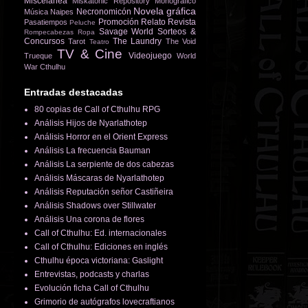
Miscelánea
Miskatonic Repository
Monográfico
Novela gráfica
Necronomicón
Música
Naipes
Promoción
Relato
Revista
Pasatiempos
Peluche
Savage World
Sorteos &
Rompecabezas
Ropa
Concursos
The Laundry
Tarot
The Void
Teatro
TV & Cine
Videojuego
Trueque
World
War Cthulhu
Entradas destacadas
80 copias de Call of Cthulhu RPG
Análisis Hijos de Nyarlathotep
Análisis Horror en el Orient Express
Análisis La frecuencia Bauman
Análisis La serpiente de dos cabezas
Análisis Máscaras de Nyarlathotep
Análisis Reputación señor Castiñeira
Análisis Shadows over Stillwater
Análisis Una corona de flores
Call of Cthulhu: Ed. internacionales
Call of Cthulhu: Ediciones en inglés
Cthulhu época victoriana: Gaslight
Entrevistas, podcasts y charlas
Evolución ficha Call of Cthulhu
Grimorio de autógrafos lovecraftianos