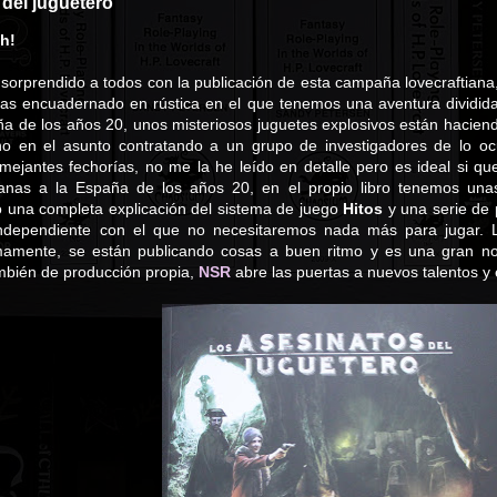
del juguetero
sh!
sorprendido a todos con la publicación de esta campaña lovecraftian
nas encuadernado en rústica en el que tenemos una aventura dividida 
ña de los años 20, unos misteriosos juguetes explosivos están haciendo
 en el asunto contratando a un grupo de investigadores de lo ocul
mejantes fechorías, no me la he leído en detalle pero es ideal si que
ftianas a la España de los años 20, en el propio libro tenemos un
mo una completa explicación del sistema de juego
Hitos
y una serie de 
independiente con el que no necesitaremos nada más para jugar. L
mamente, se están publicando cosas a buen ritmo y es una gran no
ambién de producción propia,
NSR
abre las puertas a nuevos talentos y 