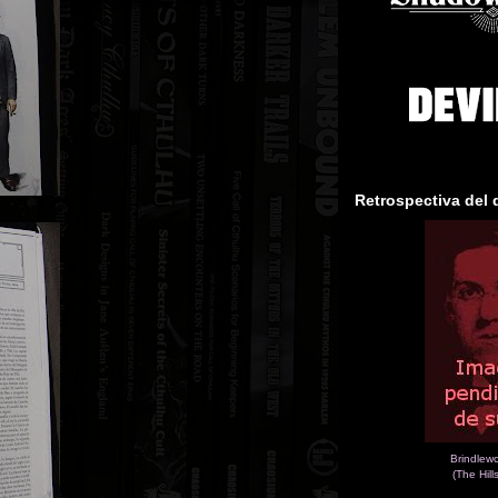
Retrospectiva del 
Brindlew
(The Hill