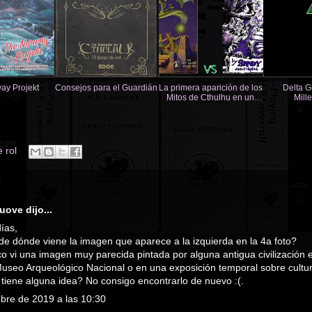
ay Projekt
Consejos para el Guardián
La primera aparición de los
Delta G
Mitos de Cthulhu en un
Mill
juego de rol
 rol
uove
dijo...
ías,
de dónde viene la imagen que aparece a la izquierda en la 4a foto?
a
o vi una imagen muy parecida pintada por alguna antigua civilización 
 Museo Arqueológico Nacional o en una exposición temporal sobre cult
 tiene alguna idea? No consigo encontrarlo de nuevo :(.
ubre de 2019 a las 10:30