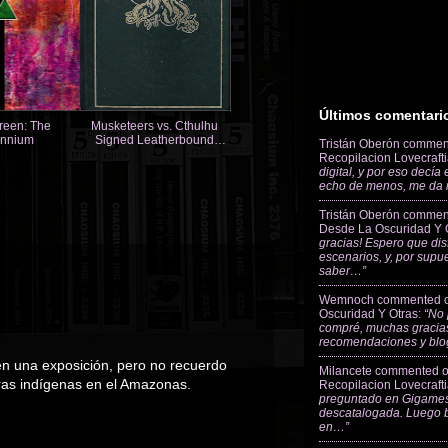
Últimos comentari
reen: The
Musketeers vs. Cthulhu
ennium
Signed Leatherbound
Tristán Oberón
commen
Limited Edition
Recopilacion Lovecraft
digital, y por eso decía
echo de menos, me da
Tristán Oberón
commen
Desde La Oscuridad Y 
gracias! Espero que dis
escenarios, y, por supu
saber…”
Wemnoch
commented 
Oscuridad Y Otras
:
“No 
compré, muchas gracias
recomendaciones y blo
en una exposición, pero no recuerdo
Milancete
commented 
uras indígenas en el Amazonas.
Recopilacion Lovecraft
preguntado en Gigames
descatalogada. Luego 
en…”