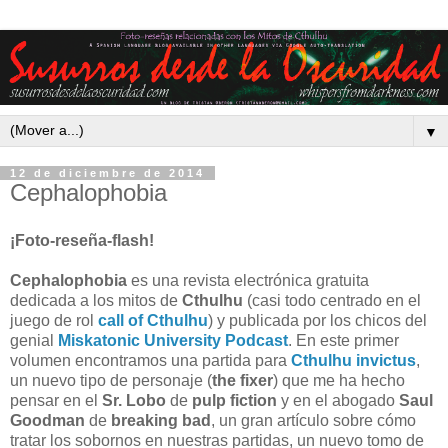
▼
12 de diciembre de 2014
Cephalophobia
¡Foto-reseña-flash!
Cephalophobia
es una revista electrónica gratuita
dedicada a los mitos de
Cthulhu
(casi todo centrado en el
juego de rol
call of Cthulhu
) y publicada por los chicos del
genial
Miskatonic University Podcast
. En este primer
volumen encontramos una partida para
Cthulhu invictus
,
un nuevo tipo de personaje (
the fixer
) que me ha hecho
pensar en el
Sr. Lobo
de
pulp fiction
y en el abogado
Saul
Goodman
de
breaking bad
, un gran artículo sobre cómo
tratar los sobornos en nuestras partidas, un nuevo tomo de