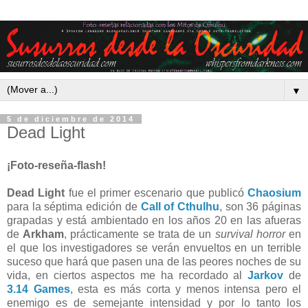
▼
5 de diciembre de 2014
Dead Light
¡Foto-reseña-flash!
Dead Light
fue el primer escenario que publicó
Chaosium
para la séptima edición de
Call of Cthulhu
, son 36 páginas
grapadas y está ambientado en los años 20 en las afueras
de
Arkham
, prácticamente se trata de un
survival horror
en
el que los investigadores se verán envueltos en un terrible
suceso que hará que pasen una de las peores noches de su
vida, en ciertos aspectos me ha recordado al
Jarkov
de
3.14 Games
, esta es más corta y menos intensa pero el
enemigo es de semejante intensidad y por lo tanto los