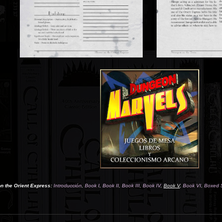
on the Orient Express:
Introducción
,
Book I
,
Book II
,
Book III
,
Book IV
,
Book V
,
Book VI
,
Boxed 