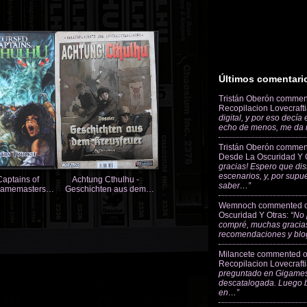
Últimos comentari
Tristán Oberón
commen
Recopilacion Lovecraft
digital, y por eso decía
echo de menos, me da
Tristán Oberón
commen
Desde La Oscuridad Y 
gracias! Espero que dis
escenarios, y, por supu
aptains of
Achtung Cthulhu -
saber…”
Gamemasters
Geschichten aus dem
olkit
Kreuzfeuer- Spielleiterschi
Wemnoch
commented 
Oscuridad Y Otras
:
“No 
compré, muchas gracias
recomendaciones y blo
Milancete
commented 
Recopilacion Lovecraft
preguntado en Gigames
descatalogada. Luego 
en…”