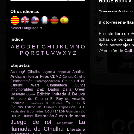
HotOE Book V: 
Otros idiomas
(Foto-reseña de Horror 
¡Foto-reseña-fla
Select Language
▼
En este libro de 
Índice
fichas de los casi
doce personajes p
A
B
C
D
E
F
G
H
I
J
K
L
M
N
O
7ª edición de
Call
P
Q
R
S
T
U
V
W
X
Y
Z
Etiquetas
Achtung! Cthulhu
Análisis
Agencia especial
Arkham Horror Files
CDMD
Cohors Cthulhu
Colaboración
Cthulhu d100
Correspondencia
Cthulhu Wars
Cthulhutech
Cultos
innombrables
D&D
Dados
Delta Green
Edición limitada & Deluxe
Desvarío
Ebook
El rastro de Cthulhu
El Rey de Amarillo
Estatuas &
Encuesta
Entrevistas & Charlas
Figuras
Estirpe de Dunwich
Exposición
FATE
Gou Tanabe
Festivales & Jornadas
Guardián 2.0
Ilustración
Juego de mesa
Humor
HPLHS
Juego de rol
La
Kingsmouth
llamada de Cthulhu
Literatura