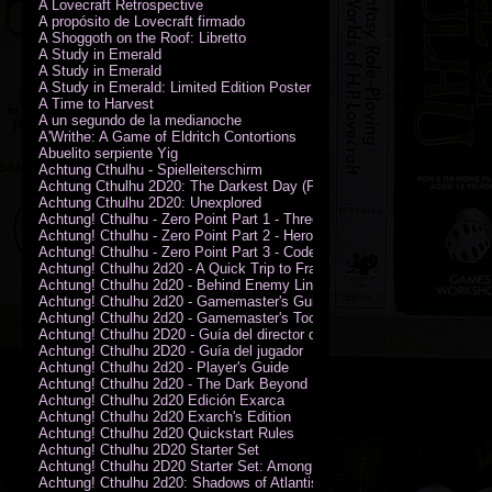
A Lovecraft Retrospective
A propósito de Lovecraft firmado
A Shoggoth on the Roof: Libretto
A Study in Emerald
A Study in Emerald
A Study in Emerald: Limited Edition Poster (Neil Gaiman)
A Time to Harvest
A un segundo de la medianoche
A'Writhe: A Game of Eldritch Contortions
Abuelito serpiente Yig
Achtung Cthulhu - Spielleiterschirm
Achtung Cthulhu 2D20: The Darkest Day (PDF)
Achtung Cthulhu 2D20: Unexplored
Achtung! Cthulhu - Zero Point Part 1 - Three Kings
Achtung! Cthulhu - Zero Point Part 2 - Heroes of the Sea
Achtung! Cthulhu - Zero Point Part 3 - Code of Honour (PDF)
Achtung! Cthulhu 2d20 - A Quick Trip to France (PDF)
Achtung! Cthulhu 2d20 - Behind Enemy Lines
Achtung! Cthulhu 2d20 - Gamemaster's Guide
Achtung! Cthulhu 2d20 - Gamemaster's Toolkit
Achtung! Cthulhu 2D20 - Guía del director de juego
Achtung! Cthulhu 2D20 - Guía del jugador
Achtung! Cthulhu 2d20 - Player's Guide
Achtung! Cthulhu 2d20 - The Dark Beyond
Achtung! Cthulhu 2d20 Edición Exarca
Achtung! Cthulhu 2d20 Exarch's Edition
Achtung! Cthulhu 2d20 Quickstart Rules
Achtung! Cthulhu 2D20 Starter Set
Achtung! Cthulhu 2D20 Starter Set: Among the Wolves (PDF)
Achtung! Cthulhu 2d20: Shadows of Atlantis