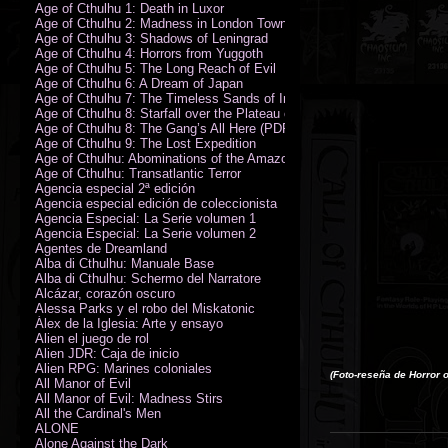
Age of Cthulhu 1: Death in Luxor
Age of Cthulhu 2: Madness in London Town
Age of Cthulhu 3: Shadows of Leningrad
Age of Cthulhu 4: Horrors from Yuggoth
Age of Cthulhu 5: The Long Reach of Evil
Age of Cthulhu 6: A Dream of Japan
Age of Cthulhu 7: The Timeless Sands of India
Age of Cthulhu 8: Starfall over the Plateau of Leng
Age of Cthulhu 8: The Gang’s All Here (PDF)
Age of Cthulhu 9: The Lost Expedition
Age of Cthulhu: Abominations of the Amazon
Age of Cthulhu: Transatlantic Terror
Agencia especial 2ª edición
Agencia especial edición de coleccionista
Agencia Especial: La Serie volumen 1
Agencia Especial: La Serie volumen 2
Agentes de Dreamland
Alba di Cthulhu: Manuale Base
Alba di Cthulhu: Schermo del Narratore
Alcázar, corazón oscuro
Alessa Parks y el robo del Miskatonic
Álex de la Iglesia: Arte y ensayo
Alien el juego de rol
Alien JDR: Caja de inicio
Alien RPG: Marines coloniales
(Foto-reseña de Horror 
All Manor of Evil
All Manor of Evil: Madness Stirs
All the Cardinal's Men
ALONE
Alone Against the Dark