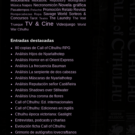
Miscelánea
Miskatonic Repository
Monográfico
Novela gráfica
Necronomicón
Música
Naipes
Promoción
Relato
Revista
Pasatiempos
Peluche
Savage World
Sorteos &
Rompecabezas
Ropa
Concursos
The Laundry
Tarot
The Void
Teatro
TV & Cine
Videojuego
Trueque
World
War Cthulhu
Entradas destacadas
80 copias de Call of Cthulhu RPG
Análisis Hijos de Nyarlathotep
Análisis Horror en el Orient Express
Análisis La frecuencia Bauman
Análisis La serpiente de dos cabezas
Análisis Máscaras de Nyarlathotep
Análisis Reputación señor Castiñeira
Análisis Shadows over Stillwater
Análisis Una corona de flores
Call of Cthulhu: Ed. internacionales
Call of Cthulhu: Ediciones en inglés
Cthulhu época victoriana: Gaslight
Entrevistas, podcasts y charlas
Evolución ficha Call of Cthulhu
Grimorio de autógrafos lovecraftianos