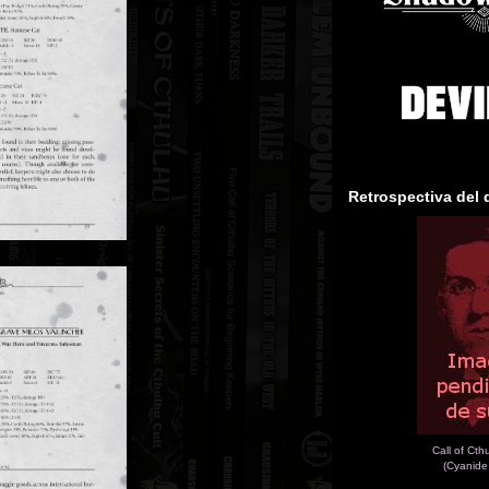
Retrospectiva del 
Call of Cth
(Cyanide