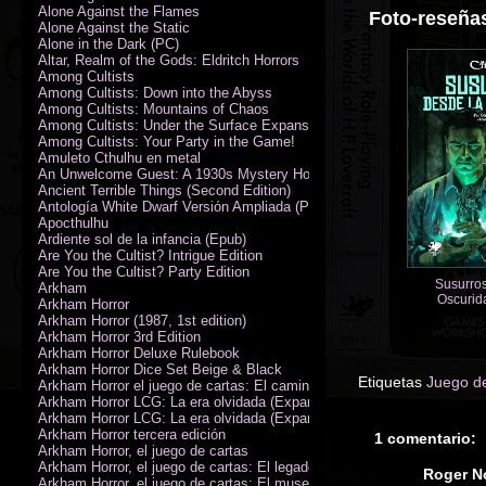
Alone Against the Flames
Foto-reseñas
Alone Against the Static
Alone in the Dark (PC)
Altar, Realm of the Gods: Eldritch Horrors
Among Cultists
Among Cultists: Down into the Abyss
Among Cultists: Mountains of Chaos
Among Cultists: Under the Surface Expansion
Among Cultists: Your Party in the Game!
Amuleto Cthulhu en metal
An Unwelcome Guest: A 1930s Mystery Horror Adventure RPG
Ancient Terrible Things (Second Edition)
Antología White Dwarf Versión Ampliada (PDF)
Apocthulhu
Ardiente sol de la infancia (Epub)
Are You the Cultist? Intrigue Edition
Are You the Cultist? Party Edition
Susurros
Arkham
Oscurida
Arkham Horror
aventuras pa
Arkham Horror (1987, 1st edition)
de C
Arkham Horror 3rd Edition
Arkham Horror Deluxe Rulebook
Arkham Horror Dice Set Beige & Black
Etiquetas
Juego de
Arkham Horror el juego de cartas: El camino a Carcosa - Exp. campañ
Arkham Horror LCG: La era olvidada (Expansión de campaña)
Arkham Horror LCG: La era olvidada (Expansión de investigadores)
Arkham Horror tercera edición
1 comentario:
Arkham Horror, el juego de cartas
Arkham Horror, el juego de cartas: El legado de Dunwich expansión
Roger N
Arkham Horror, el juego de cartas: El museo Miskatonic