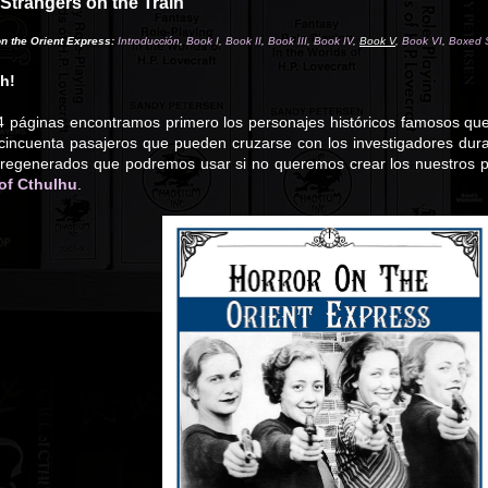
Strangers on the Train
on the Orient Express:
Introducción
,
Book I
,
Book II
,
Book III
,
Book IV
,
Book V
,
Book VI
,
Boxed 
sh!
94 páginas encontramos primero los personajes históricos famosos qu
 cincuenta pasajeros que pueden cruzarse con los investigadores durant
regenerados que podremos usar si no queremos crear los nuestros pro
 of Cthulhu
.