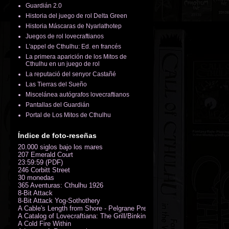
Guardián 2.0
Historia del juego de rol Delta Green
Historia Máscaras de Nyarlathotep
Juegos de rol lovecraftianos
L'appel de Cthulhu: Ed. en francés
La primera aparición de los Mitos de
Cthulhu en un juego de rol
La reputació del senyor Castañé
Las Tierras del Sueño
Miscelánea autógrafos lovecraftianos
Pantallas del Guardián
Portal de Los Mitos de Cthulhu
Índice de foto-reseñas
20.000 siglos bajo los mares
207 Emerald Court
23:59:59 (PDF)
246 Corbitt Street
30 monedas
365 Aventuras: Cthulhu 1926
8-Bit Attack
8-Bit Attack Yog-Sothothery
A Cable's Length from Shore - Pelgrane Press' FreeRPG 2018 (PDF)
A Catalog of Lovecraftiana: The Grill/Binkin Collection
A Cold Fire Within