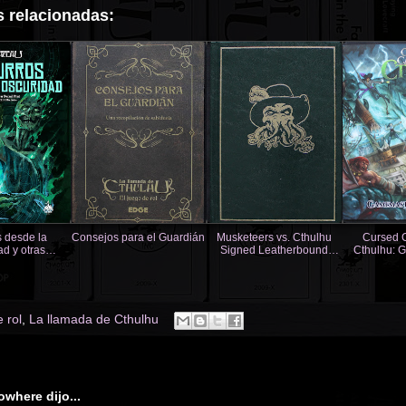
 relacionadas:
 desde la
Consejos para el Guardián
Musketeers vs. Cthulhu
Cursed C
d y otras
Signed Leatherbound
Cthulhu: 
ra La llamada
Limited Edition
To
thulhu
 rol
,
La llamada de Cthulhu
a
owhere
dijo...