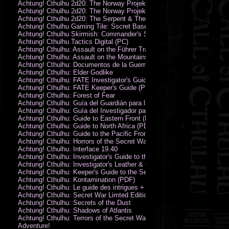
Achtung! Cthulhu 2d20: The Norway Projekt
Achtung! Cthulhu 2d20: The Norway Projekt (PDF)
Achtung! Cthulhu 2d20: The Serpent & The Sands
Achtung! Cthulhu Gaming Tile: Sscret Base & Icy Ruins
Achtung! Cthulhu Skirmish: Commander's Set
Achtung! Cthulhu Tactics Digital (PC)
Achtung! Cthulhu: Assault on the Führer Train
Achtung! Cthulhu: Assault on the Mountains of Madness
Achtung! Cthulhu: Documentos de la Guerra Secreta
Achtung! Cthulhu: Elder Godlike
Achtung! Cthulhu: FATE Investigator's Guide (PDF)
Achtung! Cthulhu: FATE Keeper's Guide (PDF)
Achtung! Cthulhu: Forest of Fear
Achtung! Cthulhu: Guía del Guardián para la Guerra Secreta
Achtung! Cthulhu: Guía del Investigador para la Guerra Secreta
Achtung! Cthulhu: Guide to Eastern Front (PDF)
Achtung! Cthulhu: Guide to North Africa (PDF)
Achtung! Cthulhu: Guide to the Pacific Front
Achtung! Cthulhu: Horrors of the Secret War
Achtung! Cthulhu: Interface 19.40
Achtung! Cthulhu: Investigator's Guide to the Secret War
Achtung! Cthulhu: Investigator's Leather & Canvas Bag
Achtung! Cthulhu: Keeper's Guide to the Secret War
Achtung! Cthulhu: Kontamination (PDF)
Achtung! Cthulhu: Le guide des intrigues + ecran
Achtung! Cthulhu: Secret War Limted Edition Book
Achtung! Cthulhu: Secrets of the Dust
Achtung! Cthulhu: Shadows of Atlantis
Achtung! Cthulhu: Terrors of the Secret War
Adventure!