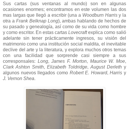
Sus cartas (sus ventanas al mundo) son en algunas
ocasiones enormes; encontramos en este volumen las dos
mas largas que llegó a escribir (una a
Woodburn Harris
y la
otra a
Frank Belknap Long
), ambas hablando de hechos de
su pasado y genealogía, así como de su vida como hombre
y como escritor. En estas cartas
Lovecraft
explica como salió
adelante sin tener prácticamente ingresos, su visión del
matrimonio como una institución social maldita, el inevitable
declive del arte y la literatura, y explora muchos otros temas
con una facilidad que sorprende casi siempre a sus
corresponsales:
Long
,
James F. Morton
,
Maurice W. Moe
,
Clark Ashton Smith
,
Elizabeth Toldridge
,
August Derleth
y
algunos nuevos llegados como
Robert E. Howard
,
Harris
y
J. Vernon Shea
.