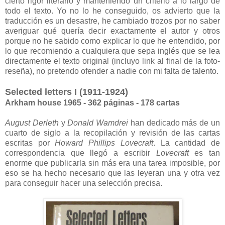
cierto rigor literario y manteniendo un criterio a lo largo de
todo el texto. Yo no lo he conseguido, os advierto que la
traducción es un desastre, he cambiado trozos por no saber
averiguar qué quería decir exactamente el autor y otros
porque no he sabido como explicar lo que he entendido, por
lo que recomiendo a cualquiera que sepa inglés que se lea
directamente el texto original (incluyo link al final de la foto-
reseña), no pretendo ofender a nadie con mi falta de talento.
Selected letters I (1911-1924)
Arkham house 1965 - 362 páginas - 178 cartas
August Derleth
y
Donald Wamdrei
han dedicado más de un
cuarto de siglo a la recopilación y revisión de las cartas
escritas por
Howard Phillips Lovecraft
. La cantidad de
correspondencia que llegó a escribir
Lovecraft
es tan
enorme que publicarla sin más era una tarea imposible, por
eso se ha hecho necesario que las leyeran una y otra vez
para conseguir hacer una selección precisa.