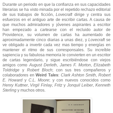
Durante un periodo en que la confianza en sus capacidades
literarias se ha visto minada por el repetido rechazo editorial
de sus trabajos de ficción,
Lovecraft
dirige y centra sus
esfuerzos en el antiguo arte de escribir cartas. A causa de
que muchos admiradores y jóvenes aspirantes a escritor
han empezado a cartearse con el recluido autor de
Providence, su volumen de cartas ha aumentado de
aproximadamente cinco diarias a unas diez, y
Lovecraft
se
ve obligado a invertir cada vez mas tiempo y energías en
mantener el ritmo de sus corresponsales. Su increíble
sapiencia y su fabulosa memoria le convierten en un escritor
de cartas legendario, y sigue escribiéndose con viejos
amigos como
August Derleth
,
James F. Morton
,
Elizabeth
Toldridge
y
Robert Bloch
; con sus tres compañeros y
colaboradores en
Weird Tales
:
Clark Ashton Smith
,
Robert
E. Howard
y
C.L. Moore
; y con nuevos conocidos como
Henry Kuttner
,
Virgil Finlay
,
Fritz
y
Jonquil Leiber
,
Kenneth
Sterling
y muchos otros.