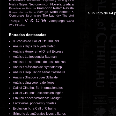
Miscelánea
Miskatonic Repository
Monográfico
Novela gráfica
Necronomicón
Música
Naipes
Promoción
Relato
Revista
Pasatiempos
Peluche
Savage World
Sorteos &
Rompecabezas
Ropa
Es un libro de 64 
Concursos
The Laundry
Tarot
The Void
Teatro
TV & Cine
Videojuego
Trueque
World
War Cthulhu
Entradas destacadas
80 copias de Call of Cthulhu RPG
Análisis Hijos de Nyarlathotep
Análisis Horror en el Orient Express
Análisis La frecuencia Bauman
Análisis La serpiente de dos cabezas
Análisis Máscaras de Nyarlathotep
Análisis Reputación señor Castiñeira
Análisis Shadows over Stillwater
Análisis Una corona de flores
Call of Cthulhu: Ed. internacionales
Call of Cthulhu: Ediciones en inglés
Cthulhu época victoriana: Gaslight
Entrevistas, podcasts y charlas
Evolución ficha Call of Cthulhu
Grimorio de autógrafos lovecraftianos