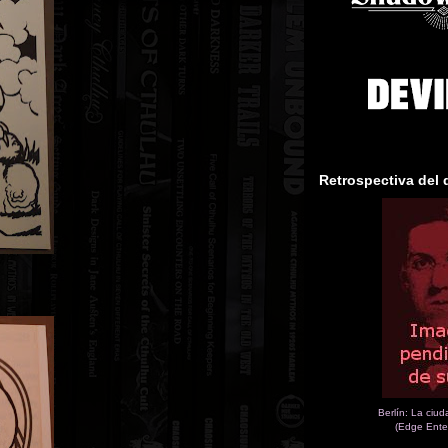
Retrospectiva del 
Berlín: La ciu
(Edge Ente