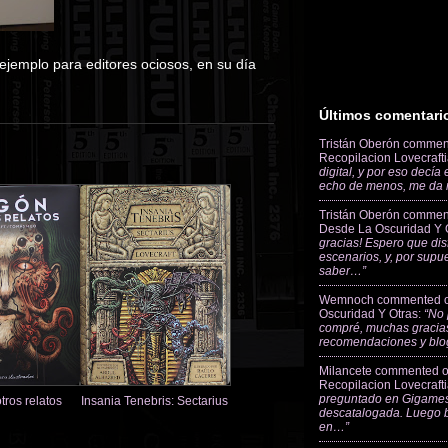
ejemplo para editores ociosos, en su día
Últimos comentari
Tristán Oberón
commen
Recopilacion Lovecraft
digital, y por eso decía
echo de menos, me da
Tristán Oberón
commen
Desde La Oscuridad Y 
gracias! Espero que dis
escenarios, y, por supu
saber…”
Wemnoch
commented 
Oscuridad Y Otras
:
“No 
compré, muchas gracias
recomendaciones y blo
Milancete
commented 
Recopilacion Lovecraft
preguntado en Gigames
tros relatos
Insania Tenebris: Sectarius
descatalogada. Luego 
en…”