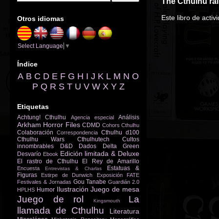
The Cthulhu rai
Este libro de acti
Otros idiomas
Select Language
▼
Índice
A
B
C
D
E
F
G
H
I
J
K
L
M
N
O
P
Q
R
S
T
U
V
W
X
Y
Z
Etiquetas
Achtung! Cthulhu
Análisis
Agencia especial
Arkham Horror Files
CDMD
Cohors Cthulhu
Colaboración
Cthulhu d100
Correspondencia
Cthulhu Wars
Cthulhutech
Cultos
innombrables
D&D
Dados
Delta Green
Edición limitada & Deluxe
Desvarío
Ebook
El rastro de Cthulhu
El Rey de Amarillo
Estatuas &
Encuesta
Entrevistas & Charlas
Figuras
Estirpe de Dunwich
Exposición
FATE
Gou Tanabe
Festivales & Jornadas
Guardián 2.0
Ilustración
Juego de mesa
Humor
HPLHS
Juego de rol
La
Kingsmouth
llamada de Cthulhu
Literatura