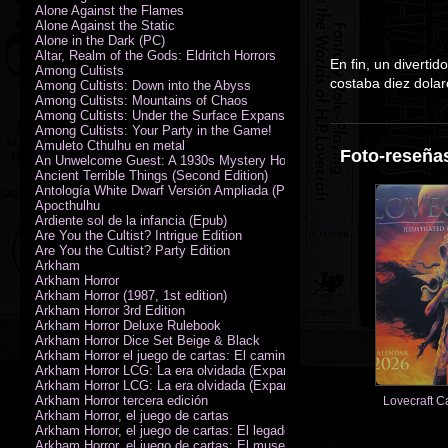
Alone Against the Flames
Alone Against the Static
Alone in the Dark (PC)
Altar, Realm of the Gods: Eldritch Horrors
En fin, un divertid
Among Cultists
costaba diez dolar
Among Cultists: Down into the Abyss
Among Cultists: Mountains of Chaos
Among Cultists: Under the Surface Expansion
Among Cultists: Your Party in the Game!
Amuleto Cthulhu en metal
Foto-reseñas
An Unwelcome Guest: A 1930s Mystery Horror Adventure RPG
Ancient Terrible Things (Second Edition)
Antología White Dwarf Versión Ampliada (PDF)
Apocthulhu
Ardiente sol de la infancia (Epub)
Are You the Cultist? Intrigue Edition
Are You the Cultist? Party Edition
Arkham
Arkham Horror
Arkham Horror (1987, 1st edition)
Arkham Horror 3rd Edition
Arkham Horror Deluxe Rulebook
Arkham Horror Dice Set Beige & Black
Arkham Horror el juego de cartas: El camino a Carcosa - Exp. campañ
Arkham Horror LCG: La era olvidada (Expansión de campaña)
Arkham Horror LCG: La era olvidada (Expansión de investigadores)
Arkham Horror tercera edición
Lovecraft C
Arkham Horror, el juego de cartas
Arkham Horror, el juego de cartas: El legado de Dunwich expansión
Arkham Horror, el juego de cartas: El museo Miskatonic