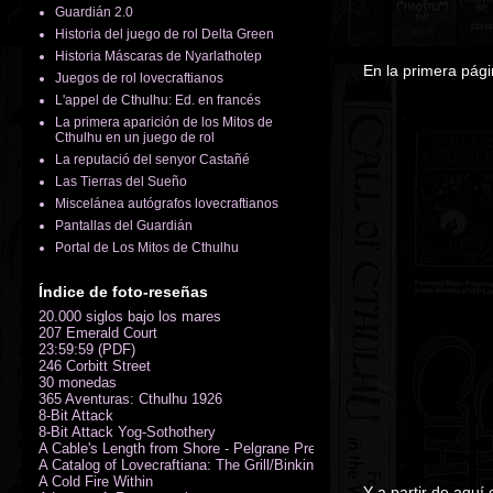
Guardián 2.0
Historia del juego de rol Delta Green
Historia Máscaras de Nyarlathotep
En la primera pági
Juegos de rol lovecraftianos
L'appel de Cthulhu: Ed. en francés
La primera aparición de los Mitos de
Cthulhu en un juego de rol
La reputació del senyor Castañé
Las Tierras del Sueño
Miscelánea autógrafos lovecraftianos
Pantallas del Guardián
Portal de Los Mitos de Cthulhu
Índice de foto-reseñas
20.000 siglos bajo los mares
207 Emerald Court
23:59:59 (PDF)
246 Corbitt Street
30 monedas
365 Aventuras: Cthulhu 1926
8-Bit Attack
8-Bit Attack Yog-Sothothery
A Cable's Length from Shore - Pelgrane Press' FreeRPG 2018 (PDF)
A Catalog of Lovecraftiana: The Grill/Binkin Collection
A Cold Fire Within
Y a partir de aquí