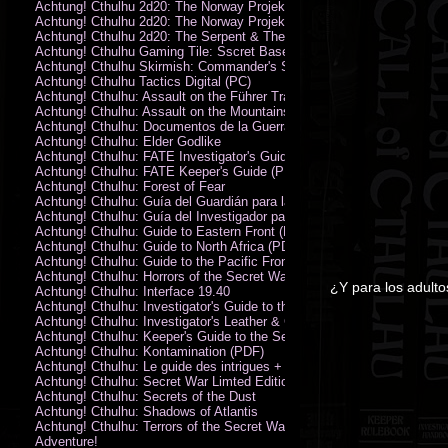
Achtung! Cthulhu 2d20: The Norway Projekt
Achtung! Cthulhu 2d20: The Norway Projekt (PDF)
Achtung! Cthulhu 2d20: The Serpent & The Sands
Achtung! Cthulhu Gaming Tile: Sscret Base & Icy Ruins
Achtung! Cthulhu Skirmish: Commander's Set
Achtung! Cthulhu Tactics Digital (PC)
Achtung! Cthulhu: Assault on the Führer Train
Achtung! Cthulhu: Assault on the Mountains of Madness
Achtung! Cthulhu: Documentos de la Guerra Secreta
Achtung! Cthulhu: Elder Godlike
Achtung! Cthulhu: FATE Investigator's Guide (PDF)
Achtung! Cthulhu: FATE Keeper's Guide (PDF)
Achtung! Cthulhu: Forest of Fear
Achtung! Cthulhu: Guía del Guardián para la Guerra Secreta
Achtung! Cthulhu: Guía del Investigador para la Guerra Secreta
Achtung! Cthulhu: Guide to Eastern Front (PDF)
Achtung! Cthulhu: Guide to North Africa (PDF)
Achtung! Cthulhu: Guide to the Pacific Front
Achtung! Cthulhu: Horrors of the Secret War
¿Y para los adulto
Achtung! Cthulhu: Interface 19.40
Achtung! Cthulhu: Investigator's Guide to the Secret War
Achtung! Cthulhu: Investigator's Leather & Canvas Bag
Achtung! Cthulhu: Keeper's Guide to the Secret War
Achtung! Cthulhu: Kontamination (PDF)
Achtung! Cthulhu: Le guide des intrigues + ecran
Achtung! Cthulhu: Secret War Limted Edition Book
Achtung! Cthulhu: Secrets of the Dust
Achtung! Cthulhu: Shadows of Atlantis
Achtung! Cthulhu: Terrors of the Secret War
Adventure!