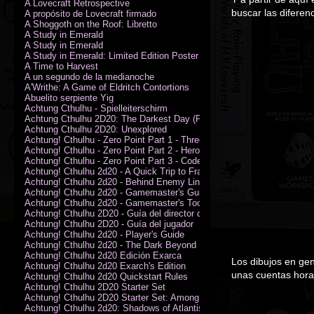
A Lovecraft Retrospective
buscar las diferenci
A propósito de Lovecraft firmado
A Shoggoth on the Roof: Libretto
A Study in Emerald
A Study in Emerald
A Study in Emerald: Limited Edition Poster (Neil Gaiman)
A Time to Harvest
A un segundo de la medianoche
A'Writhe: A Game of Eldritch Contortions
Abuelito serpiente Yig
Achtung Cthulhu - Spielleiterschirm
Achtung Cthulhu 2D20: The Darkest Day (PDF)
Achtung Cthulhu 2D20: Unexplored
Achtung! Cthulhu - Zero Point Part 1 - Three Kings
Achtung! Cthulhu - Zero Point Part 2 - Heroes of the Sea
Achtung! Cthulhu - Zero Point Part 3 - Code of Honour (PDF)
Achtung! Cthulhu 2d20 - A Quick Trip to France (PDF)
Achtung! Cthulhu 2d20 - Behind Enemy Lines
Achtung! Cthulhu 2d20 - Gamemaster's Guide
Achtung! Cthulhu 2d20 - Gamemaster's Toolkit
Achtung! Cthulhu 2D20 - Guía del director de juego
Achtung! Cthulhu 2D20 - Guía del jugador
Achtung! Cthulhu 2d20 - Player's Guide
Achtung! Cthulhu 2d20 - The Dark Beyond
Achtung! Cthulhu 2d20 Edición Exarca
Los dibujos en gen
Achtung! Cthulhu 2d20 Exarch's Edition
unas cuentas hora
Achtung! Cthulhu 2d20 Quickstart Rules
Achtung! Cthulhu 2D20 Starter Set
Achtung! Cthulhu 2D20 Starter Set: Among the Wolves (PDF)
Achtung! Cthulhu 2d20: Shadows of Atlantis