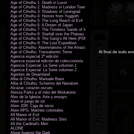
Age of Cthulhu 1: Death in Luxor
Age of Cthulhu 2: Madness in London Town
Age of Cthulhu 3: Shadows of Leningrad
Age of Cthulhu 4: Horrors from Yuggoth
Age of Cthulhu 5: The Long Reach of Evil
Age of Cthulhu 6: A Dream of Japan
Age of Cthulhu 7: The Timeless Sands of India
Age of Cthulhu 8: Starfall over the Plateau of Leng
Age of Cthulhu 8: The Gang’s All Here (PDF)
Age of Cthulhu 9: The Lost Expedition
Age of Cthulhu: Abominations of the Amazon
Al final de todo e
Age of Cthulhu: Transatlantic Terror
Agencia especial 2ª edición
Agencia especial edición de coleccionista
Agencia Especial: La Serie volumen 1
Agencia Especial: La Serie volumen 2
Agentes de Dreamland
Alba di Cthulhu: Manuale Base
Alba di Cthulhu: Schermo del Narratore
Alcázar, corazón oscuro
Alessa Parks y el robo del Miskatonic
Álex de la Iglesia: Arte y ensayo
Alien el juego de rol
Alien JDR: Caja de inicio
Alien RPG: Marines coloniales
All Manor of Evil
All Manor of Evil: Madness Stirs
All the Cardinal's Men
ALONE
Alone Against the Dark