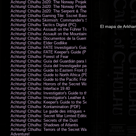
Achtung! Cthulhu 2d20: The Norway Projekt
Achtung! Cthulhu 2d20: The Norway Projekt (PDF)
Achtung! Cthulhu 2d20: The Serpent & The Sands
Achtung! Cthulhu Gaming Tile: Sscret Base & Icy Ruins
Achtung! Cthulhu Skirmish: Commander's Set
Achtung! Cthulhu Tactics Digital (PC)
El mapa de Arkham
Achtung! Cthulhu: Assault on the Führer Train
Achtung! Cthulhu: Assault on the Mountains of Madness
Achtung! Cthulhu: Documentos de la Guerra Secreta
Achtung! Cthulhu: Elder Godlike
Achtung! Cthulhu: FATE Investigator's Guide (PDF)
Achtung! Cthulhu: FATE Keeper's Guide (PDF)
Achtung! Cthulhu: Forest of Fear
Achtung! Cthulhu: Guía del Guardián para la Guerra Secreta
Achtung! Cthulhu: Guía del Investigador para la Guerra Secreta
Achtung! Cthulhu: Guide to Eastern Front (PDF)
Achtung! Cthulhu: Guide to North Africa (PDF)
Achtung! Cthulhu: Guide to the Pacific Front
Achtung! Cthulhu: Horrors of the Secret War
Achtung! Cthulhu: Interface 19.40
Achtung! Cthulhu: Investigator's Guide to the Secret War
Achtung! Cthulhu: Investigator's Leather & Canvas Bag
Achtung! Cthulhu: Keeper's Guide to the Secret War
Achtung! Cthulhu: Kontamination (PDF)
Achtung! Cthulhu: Le guide des intrigues + ecran
Achtung! Cthulhu: Secret War Limted Edition Book
Achtung! Cthulhu: Secrets of the Dust
Achtung! Cthulhu: Shadows of Atlantis
Achtung! Cthulhu: Terrors of the Secret War
Adventure!