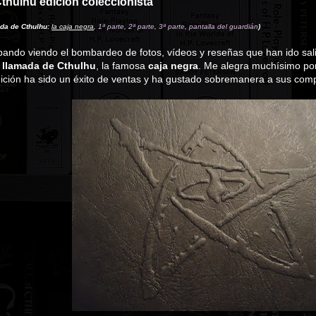
thulhu edición coleccionista
ada de Cthulhu:
la caja negra
,
1ª parte
,
2ª parte
,
3ª parte
,
pantalla del guardián
)
ando viendo el bombardeo de fotos, vídeos y reseñas que han ido sali
a llamada de Cthulhu
, la famosa
caja negra
. Me alegra muchísimo por
dición ha sido un éxito de ventas y ha gustado sobremanera a sus com