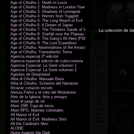
Age of Cthulhu 1: Death in Luxor
Age of Cthulhu 2: Madness in London Town
Age of Cthulhu 3: Shadows of Leningrad
Age of Cthulhu 4: Horrors from Yuggoth
Age of Cthulhu 5: The Long Reach of Evil
Age of Cthulhu 6: A Dream of Japan
Age of Cthulhu 7: The Timeless Sands of India
La colección de d
Age of Cthulhu 8: Starfall over the Plateau of Leng
Age of Cthulhu 8: The Gang’s All Here (PDF)
Age of Cthulhu 9: The Lost Expedition
Age of Cthulhu: Abominations of the Amazon
Age of Cthulhu: Transatlantic Terror
Agencia especial 2ª edición
Agencia especial edición de coleccionista
Agencia Especial: La Serie volumen 1
Agencia Especial: La Serie volumen 2
Agentes de Dreamland
Alba di Cthulhu: Manuale Base
Alba di Cthulhu: Schermo del Narratore
Alcázar, corazón oscuro
Alessa Parks y el robo del Miskatonic
Álex de la Iglesia: Arte y ensayo
Alien el juego de rol
Alien JDR: Caja de inicio
Alien RPG: Marines coloniales
All Manor of Evil
All Manor of Evil: Madness Stirs
All the Cardinal's Men
ALONE
Alone Against the Dark