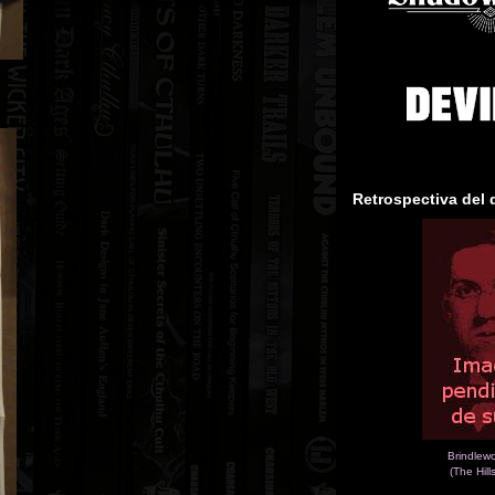
Retrospectiva del 
Brindlew
(The Hill