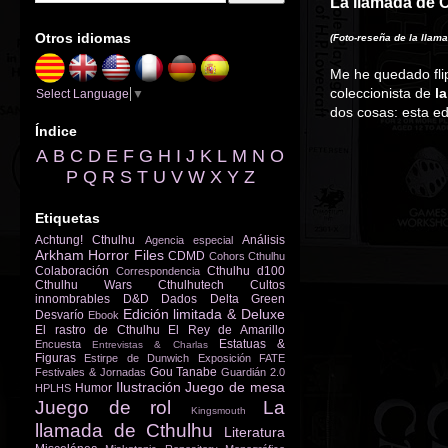
La llamada de C
Otros idiomas
(Foto-reseña de la llam
Me he quedado flip
coleccionista de
l
Select Language
▼
dos cosas: esta e
Índice
A
B
C
D
E
F
G
H
I
J
K
L
M
N
O
P
Q
R
S
T
U
V
W
X
Y
Z
Etiquetas
Achtung! Cthulhu
Análisis
Agencia especial
Arkham Horror Files
CDMD
Cohors Cthulhu
Colaboración
Cthulhu d100
Correspondencia
Cthulhu Wars
Cthulhutech
Cultos
innombrables
D&D
Dados
Delta Green
Edición limitada & Deluxe
Desvarío
Ebook
El rastro de Cthulhu
El Rey de Amarillo
Estatuas &
Encuesta
Entrevistas & Charlas
Figuras
Estirpe de Dunwich
Exposición
FATE
Gou Tanabe
Festivales & Jornadas
Guardián 2.0
Ilustración
Juego de mesa
Humor
HPLHS
Juego de rol
La
Kingsmouth
llamada de Cthulhu
Literatura