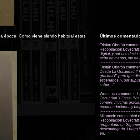
ada época. Como viene siendo habitual estas
Últimos comentari
Tristán Oberón
commen
Recopilacion Lovecraft
digital, y por eso decía
echo de menos, me da
Tristán Oberón
commen
Desde La Oscuridad Y 
gracias! Espero que dis
escenarios, y, por supu
saber…”
Wemnoch
commented 
Oscuridad Y Otras
:
“No 
compré, muchas gracias
recomendaciones y blo
Milancete
commented 
Recopilacion Lovecraft
preguntado en Gigames
descatalogada. Luego 
en…”