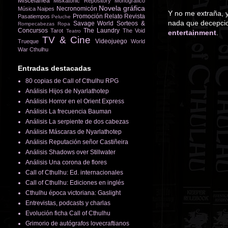
Miscelánea
Miskatonic Repository
Monográfico
Novela gráfica
Necronomicón
Música
Naipes
Y no me extraña, y
Promoción
Relato
Revista
Pasatiempos
Peluche
nada que decepcio
Savage World
Sorteos &
Rompecabezas
Ropa
Concursos
The Laundry
Tarot
The Void
Teatro
entertainment
.
TV & Cine
Videojuego
Trueque
World
War Cthulhu
Entradas destacadas
80 copias de Call of Cthulhu RPG
Análisis Hijos de Nyarlathotep
Análisis Horror en el Orient Express
Análisis La frecuencia Bauman
Análisis La serpiente de dos cabezas
Análisis Máscaras de Nyarlathotep
Análisis Reputación señor Castiñeira
Análisis Shadows over Stillwater
Análisis Una corona de flores
Call of Cthulhu: Ed. internacionales
Call of Cthulhu: Ediciones en inglés
Cthulhu época victoriana: Gaslight
Entrevistas, podcasts y charlas
Evolución ficha Call of Cthulhu
Grimorio de autógrafos lovecraftianos