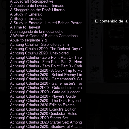
A Lovecraft Retrospective
A propósito de Lovecraft firmado
A Shoggoth on the Roof: Libretto
A Study in Emerald
A Study in Emerald
El contenido de la
A Study in Emerald: Limited Edition Poster (Neil Gaiman)
A Time to Harvest
A un segundo de la medianoche
A'Writhe: A Game of Eldritch Contortions
Abuelito serpiente Yig
Achtung Cthulhu - Spielleiterschirm
Achtung Cthulhu 2D20: The Darkest Day (PDF)
Achtung Cthulhu 2D20: Unexplored
Achtung! Cthulhu - Zero Point Part 1 - Three Kings
Achtung! Cthulhu - Zero Point Part 2 - Heroes of the Sea
Achtung! Cthulhu - Zero Point Part 3 - Code of Honour (PDF)
Achtung! Cthulhu 2d20 - A Quick Trip to France (PDF)
Achtung! Cthulhu 2d20 - Behind Enemy Lines
Achtung! Cthulhu 2d20 - Gamemaster's Guide
Achtung! Cthulhu 2d20 - Gamemaster's Toolkit
Achtung! Cthulhu 2D20 - Guía del director de juego
Achtung! Cthulhu 2D20 - Guía del jugador
Achtung! Cthulhu 2d20 - Player's Guide
Achtung! Cthulhu 2d20 - The Dark Beyond
Achtung! Cthulhu 2d20 Edición Exarca
Achtung! Cthulhu 2d20 Exarch's Edition
Achtung! Cthulhu 2d20 Quickstart Rules
Achtung! Cthulhu 2D20 Starter Set
Achtung! Cthulhu 2D20 Starter Set: Among the Wolves (PDF)
Achtung! Cthulhu 2d20: Shadows of Atlantis