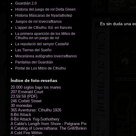
Guardián 2.0
Historia del juego de rol Delta Green
Historia Máscaras de Nyarlathotep
Juegos de rol lovecraftianos
Es sin duda una ed
L'appel de Cthulhu: Ed. en francés
La primera aparición de los Mitos de
Cthulhu en un juego de rol
La reputació del senyor Castañé
Las Tierras del Sueño
Miscelánea autógrafos lovecraftianos
Pantallas del Guardián
Portal de Los Mitos de Cthulhu
Índice de foto-reseñas
20.000 siglos bajo los mares
207 Emerald Court
23:59:59 (PDF)
246 Corbitt Street
30 monedas
365 Aventuras: Cthulhu 1926
8-Bit Attack
8-Bit Attack Yog-Sothothery
A Cable's Length from Shore - Pelgrane Press' FreeRPG 2018 (PDF)
A Catalog of Lovecraftiana: The Grill/Binkin Collection
A Cold Fire Within