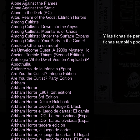
Alone Against the Flames
Alone Against the Static
Alone in the Dark (PC)
Altar, Realm of the Gods: Eldritch Horrors
Among Cultists
Among Cultists: Down into the Abyss
Among Cultists: Mountains of Chaos
Y las fichas de pe
Among Cultists: Under the Surface Expansion
Among Cultists: Your Party in the Game!
fichas también po
Amuleto Cthulhu en metal
An Unwelcome Guest: A 1930s Mystery Horror Adventure RPG
Ancient Terrible Things (Second Edition)
Antología White Dwarf Versión Ampliada (PDF)
Apocthulhu
Ardiente sol de la infancia (Epub)
Are You the Cultist? Intrigue Edition
Are You the Cultist? Party Edition
Arkham
Arkham Horror
Arkham Horror (1987, 1st edition)
Arkham Horror 3rd Edition
Arkham Horror Deluxe Rulebook
Arkham Horror Dice Set Beige & Black
Arkham Horror el juego de cartas: El camino a Carcosa - Exp. campañ
Arkham Horror LCG: La era olvidada (Expansión de campaña)
Arkham Horror LCG: La era olvidada (Expansión de investigadores)
Arkham Horror tercera edición
Arkham Horror, el juego de cartas
Arkham Horror, el juego de cartas: El legado de Dunwich expansión
Arkham Horror, el juego de cartas: El museo Miskatonic