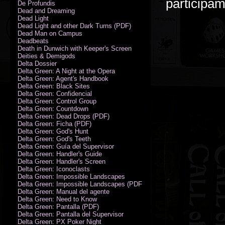
participa
De Profundis
Dead and Dreaming
Dead Light
Dead Light and other Dark Turns (PDF)
Dead Man on Campus
Deadbeats
Death in Dunwich with Keeper's Screen
Deities & Demigods
Delta Dossier
Delta Green: A Night at the Opera
Delta Green: Agent's Handbook
Delta Green: Black Sites
Delta Green: Confidencial
Delta Green: Control Group
Delta Green: Countdown
Delta Green: Dead Drops (PDF)
Delta Green: Ficha (PDF)
Delta Green: God's Hunt
Delta Green: God's Teeth
Delta Green: Guía del Supervisor
Delta Green: Handler's Guide
Delta Green: Handler's Screen
Delta Green: Iconoclasts
Delta Green: Impossible Landscapes
Delta Green: Impossible Landscapes (PDF - Espiral)
Delta Green: Manual del agente
Delta Green: Need to Know
Delta Green: Pantalla (PDF)
Delta Green: Pantalla del Supervisor
Delta Green: PX Poker Night