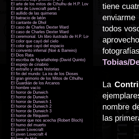
El arte de los mitos de Cthulhu de H.P. Lovecraft
tiene cuat
El arte de Lovecraft parte 1
El aullido de las quimeras
enviarme 
El batracio de latón
El cantante de Dhol
todos voso
El caso de Charles Dexter Ward
El caso de Charles Dexter Ward
El ceremonial. Un libro ilustrado de H.P. Lovecraft
aprovecho
El color que cayó del cielo
El color que cayó del espacio
fotograf
El convento infernal (Noé & Barreiro)
El Dios Rata
El escriba de Nyarlathotep (David Quinto)
Tobias/D
El espejo de cinabrio
El extraño y otras historias
El fin del mundo: La ira de los Dioses
El gran grimorio de los Mitos de Cthulhu
La
Contri
El Guardián de los Arcanos
El hombre vacío
El horror de Dunwich
ejemplare
El horror de Dunwich
El horror de Dunwich 1
nombre d
El horror de Dunwich 2
El horror de Dunwich 3
El horror de Réquiem
las primer
El horror que nos acecha (Robert Bloch)
El humo del muerto
El joven Lovecraft
El joven Lovecraft 4
El lago de Hali