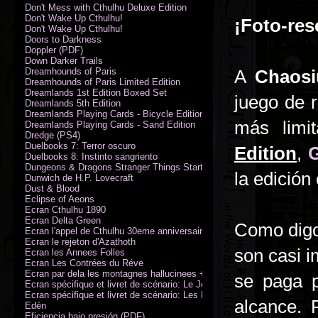
Don't Mess with Cthulhu Deluxe Edition
Don't Wake Up Cthulhu!
¡Foto-res
Don't Wake Up Cthulhu!
Doors to Darkness
Doppler (PDF)
Down Darker Trails
Dreamhounds of Paris
A
Chaos
Dreamhounds of Paris Limited Edition
Dreamlands 1st Edition Boxed Set
juego de 
Dreamlands 5th Edition
Dreamlands Playing Cards - Bicycle Edition
más limi
Dreamlands Playing Cards - Sand Edition
Dredge (PS4)
Duelbooks 7: Terror oscuro
Edition
,
G
Duelbooks 8: Instinto sangriento
Dungeons & Dragons Stranger Things Starter Set
la edición
Dunwich de H.P. Lovecraft
Dust & Blood
Eclipse of Aeons
Ecran Cthulhu 1890
Ecran Delta Green
Como digo 
Ecran l'appel de Cthulhu 30eme anniversaire
Ecran le rejeton d'Azathoth
son casi i
Ecran les Annees Folles
Ecran Les Contrées du Réve
Ecran par dela les montagnes hallucinees + kit d'expedition
se paga p
Ecran spécifique et livret de scénario: Le Jour de la Bête
Ecran spécifique et livret de scénario: Les Masques de Nyarlathotep
alcance. 
Edén
Eficiencia bajo presión (PDF)