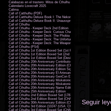
Calabazas en el trastero: Mitos de Cthulhu
Calendario Lovecraft 2025
Calima
Call of Catthulhu (PDF)
Call of Catthulhu Deluxe Book I: The Nekonomikon
Call of Catthulhu Deluxe Book II: Unaussprechlichen Katzen
Call of Cthulhu
Call of Cthulhu - Keeper Deck 2nd Edition
Call of Cthulhu - Keeper Deck: Curious Charecter Deck
Call of Cthulhu - Keeper Deck: The Phobia Deck
Call of Cthulhu - Keeper Deck: The Unfortunate Events Deck
Call of Cthulhu - Keeper Deck: The Weapons and Artifacts Deck
Call of Cthulhu (PS4)
Call of Cthulhu 1st Edition Boxed Set (1st Printing) (CHA2009-X)
Call of Cthulhu 1st Edition Boxed Set (2nd Printing) (CHA2009-X)
Call of Cthulhu 1st Edition Boxed Set (Designer's Edition)
Call of Cthulhu 20th Anniversary Contributor Edition
Call of Cthulhu 20th Anniversary Edition (CHA2399)
Call of Cthulhu 20th Anniversary Edition Signed by Sandy Petersen
Call of Cthulhu 20th Anniversary El Artesano del Rey Edition
Call of Cthulhu 20th Anniversary GenCon Edition
Call of Cthulhu 20th Anniversary Miskatonic University Library Edition 
Call of Cthulhu 20th Anniversary Miskatonic University Library Edition 
Call of Cthulhu 20th Anniversary Name Edition
Call of Cthulhu 25th Anniversary Edition
Call of Cthulhu 2nd Edition Boxed Set (178301)
Call of Cthulhu 2nd Edition Boxed Set (CHA2301-X)
Seguir le
Call of Cthulhu 30th Anniversary Edition (CHA23126)
Call of Cthulhu 3rd Edition (10247 (USA: CHA2317-H))
Call of Cthulhu 3rd Edition Boxed Set (CHA2301-X)