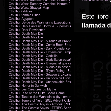
Cthulhu Wars: Ramsey Campbell Horrors 1
Cthulhu Wars: Ramsey Campbell Horrors 2
Cthulhu Wars: Shaggai Map
Cthulhu Yahtzee
Este libro
Cthulhu Zombie Plush
Cthulhu: Ägypten
Cthulhu: Berge des Wahnsinns Expeditionspack
llamada 
Cthulhu: Dark Fantasy, Horror & Supernatural Movies
Cthulhu: Dark Providence
Cthulhu: Death May Die
Cthulhu: Death May Die
Cthulhu: Death May Die - A Touch of Providence
Cthulhu: Death May Die - Comic Book Extras vol. 2
Cthulhu: Death May Die - Dark Providence Investigators
Cthulhu: Death May Die - Expansión: Temporada 2
Cthulhu: Death May Die - Godzilla
Cthulhu: Death May Die - Godzilla en español
Cthulhu: Death May Die - Ithaqua, el que camina en el viento
Cthulhu: Death May Die - Miedo a lo desconocido
Cthulhu: Death May Die - R'lyeh Rising - Epic Episode
Cthulhu: Death May Die - Season 2 Expansion
Cthulhu: Death May Die - Un poco de Providence
Cthulhu: Death May Die - Unspeakable Box
Cthulhu: Horror in Dunwich
Cthulhu: Les Créatures du Mythe
Cthulhu: Rise of the Cults Board Game
Cthulhu: Tasche des Wahnsinns (by Lemonfish)
Cthulhu: Terrors of Yule - 2025 Advent Calendar
Cthulhu: The Cosmic Abyss - Artbook (PDF)
Cthulhu: The Cosmic Abyss - TTRPG Scenario - Arkham Horror (PDF)