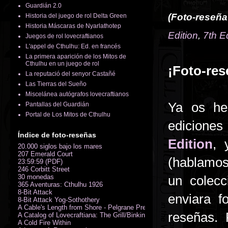
Guardián 2.0
(Foto-reseña
Historia del juego de rol Delta Green
Historia Máscaras de Nyarlathotep
Edition
,
7th E
Juegos de rol lovecraftianos
L'appel de Cthulhu: Ed. en francés
La primera aparición de los Mitos de
Cthulhu en un juego de rol
¡Foto-res
La reputació del senyor Castañé
Las Tierras del Sueño
Miscelánea autógrafos lovecraftianos
Ya os he
Pantallas del Guardián
Portal de Los Mitos de Cthulhu
ediciones
Índice de foto-reseñas
Edition
, 
20.000 siglos bajo los mares
207 Emerald Court
(hablamos
23:59:59 (PDF)
246 Corbitt Street
30 monedas
un colecc
365 Aventuras: Cthulhu 1926
8-Bit Attack
enviara f
8-Bit Attack Yog-Sothothery
A Cable's Length from Shore - Pelgrane Press' FreeRPG 2018 (PDF)
reseñas.
A Catalog of Lovecraftiana: The Grill/Binkin Collection
A Cold Fire Within