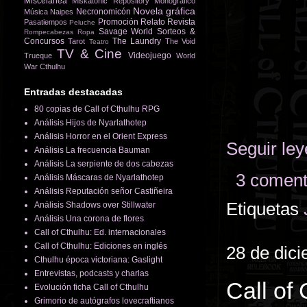
Miscelánea
Miskatonic Repository
Monográfico
Novela gráfica
Necronomicón
Música
Naipes
Promoción
Relato
Revista
Pasatiempos
Peluche
Savage World
Sorteos &
Rompecabezas
Ropa
Concursos
The Laundry
Tarot
The Void
Teatro
TV & Cine
Videojuego
Trueque
World
War Cthulhu
Entradas destacadas
80 copias de Call of Cthulhu RPG
Análisis Hijos de Nyarlathotep
Análisis Horror en el Orient Express
Seguir le
Análisis La frecuencia Bauman
Análisis La serpiente de dos cabezas
3 coment
Análisis Máscaras de Nyarlathotep
Análisis Reputación señor Castiñeira
Etiquetas
Análisis Shadows over Stillwater
Análisis Una corona de flores
Call of Cthulhu: Ed. internacionales
Call of Cthulhu: Ediciones en inglés
28 de dic
Cthulhu época victoriana: Gaslight
Entrevistas, podcasts y charlas
Call of
Evolución ficha Call of Cthulhu
Grimorio de autógrafos lovecraftianos