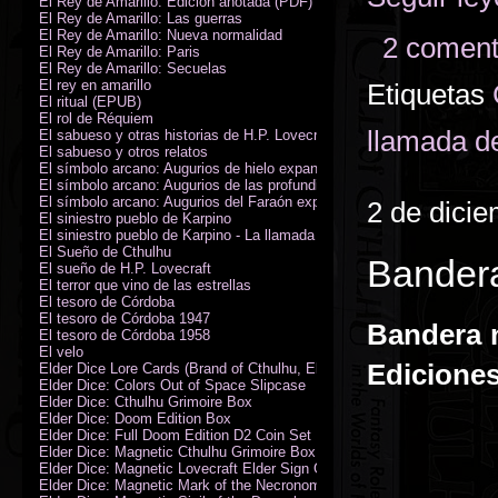
El Rey de Amarillo: Edición anotada (PDF)
El Rey de Amarillo: Las guerras
El Rey de Amarillo: Nueva normalidad
2 coment
El Rey de Amarillo: Paris
El Rey de Amarillo: Secuelas
El rey en amarillo
Etiquetas
El ritual (EPUB)
El rol de Réquiem
llamada d
El sabueso y otras historias de H.P. Lovecraft
El sabueso y otros relatos
El símbolo arcano: Augurios de hielo expansión
El símbolo arcano: Augurios de las profundidades expansión
El símbolo arcano: Augurios del Faraón expansión
2 de dici
El siniestro pueblo de Karpino
El siniestro pueblo de Karpino - La llamada de Cthulhu
El Sueño de Cthulhu
Bander
El sueño de H.P. Lovecraft
El terror que vino de las estrellas
El tesoro de Córdoba
El tesoro de Córdoba 1947
Bandera 
El tesoro de Córdoba 1958
El velo
Edicione
Elder Dice Lore Cards (Brand of Cthulhu, Elder Sign, Astral Elder Sign)
Elder Dice: Colors Out of Space Slipcase
Elder Dice: Cthulhu Grimoire Box
Elder Dice: Doom Edition Box
Elder Dice: Full Doom Edition D2 Coin Set
Elder Dice: Magnetic Cthulhu Grimoire Box
Elder Dice: Magnetic Lovecraft Elder Sign Grimoire Box
Elder Dice: Magnetic Mark of the Necronomicon Grimoire Box