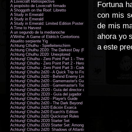
A Lovecraft Retrospective
Fortuna ha
A propósito de Lovecraft firmado
A Shoggoth on the Roof: Libretto
con mis s
A Study in Emerald
A Study in Emerald
A Study in Emerald: Limited Edition Poster (Neil Gaiman)
de mis ma
A Time to Harvest
A un segundo de la medianoche
ahora yo 
A'Writhe: A Game of Eldritch Contortions
Abuelito serpiente Yig
a este pr
Achtung Cthulhu - Spielleiterschirm
Achtung Cthulhu 2D20: The Darkest Day (PDF)
Achtung Cthulhu 2D20: Unexplored
Achtung! Cthulhu - Zero Point Part 1 - Three Kings
Achtung! Cthulhu - Zero Point Part 2 - Heroes of the Sea
Achtung! Cthulhu - Zero Point Part 3 - Code of Honour (PDF)
Achtung! Cthulhu 2d20 - A Quick Trip to France (PDF)
Achtung! Cthulhu 2d20 - Behind Enemy Lines
Achtung! Cthulhu 2d20 - Gamemaster's Guide
Achtung! Cthulhu 2d20 - Gamemaster's Toolkit
Achtung! Cthulhu 2D20 - Guía del director de juego
Achtung! Cthulhu 2D20 - Guía del jugador
Achtung! Cthulhu 2d20 - Player's Guide
Achtung! Cthulhu 2d20 - The Dark Beyond
Achtung! Cthulhu 2d20 Edición Exarca
Achtung! Cthulhu 2d20 Exarch's Edition
Achtung! Cthulhu 2d20 Quickstart Rules
Achtung! Cthulhu 2D20 Starter Set
Achtung! Cthulhu 2D20 Starter Set: Among the Wolves (PDF)
Achtung! Cthulhu 2d20: Shadows of Atlantis