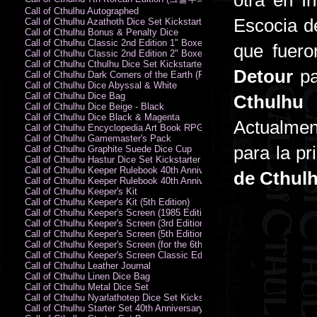
otra en I
Call of Cthulhu Autographed
Escocia de
Call of Cthulhu Azathoth Dice Set Kickstarter Edition
Call of Cthulhu Bonus & Penalty Dice
Call of Cthulhu Classic 2nd Edition 1" Boxed Rules Set
que fuer
Call of Cthulhu Classic 2nd Edition 2" Boxed Rules Set
Call of Cthulhu Cthulhu Dice Set Kickstarter Edition
Detour
pa
Call of Cthulhu Dark Corners of the Earth (PC)
Call of Cthulhu Dice Abyssal & White
Call of Cthulhu Dice Bag
Cthulhu
y
Call of Cthulhu Dice Beige - Black
Call of Cthulhu Dice Black & Magenta
Actualme
Call of Cthulhu Encyclopedia Art Book RPG KA
Call of Cthulhu Gamemaster's Pack
para la p
Call of Cthulhu Graphite Suede Dice Cup
Call of Cthulhu Hastur Dice Set Kickstarter Edition
Call of Cthulhu Keeper Rulebook 40th Anniversary Edition
de Cthul
Call of Cthulhu Keeper Rulebook 40th Anniversary Edition (PDF)
Call of Cthulhu Keeper's Kit
Call of Cthulhu Keeper's Kit (5th Edition)
Call of Cthulhu Keeper's Screen (1985 Edition)
Call of Cthulhu Keeper's Screen (3rd Edition)
Call of Cthulhu Keeper's Screen (5th Edition)
Call of Cthulhu Keeper's Screen (for the 6th Edition Rules)
Call of Cthulhu Keeper's Screen Classic Edition
Call of Cthulhu Leather Journal
Call of Cthulhu Linen Dice Bag
Call of Cthulhu Metal Dice Set
Call of Cthulhu Nyarlathotep Dice Set Kickstarter Edition
Call of Cthulhu Starter Set 40th Anniversary Edition