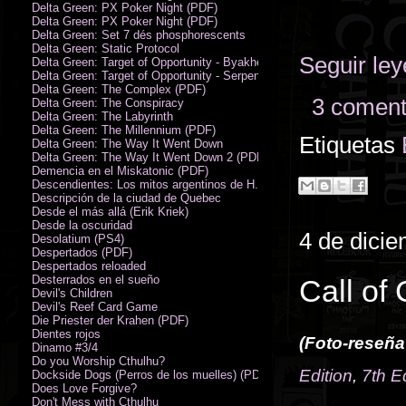
Delta Green: PX Poker Night (PDF)
Delta Green: PX Poker Night (PDF)
Delta Green: Set 7 dés phosphorescents
Delta Green: Static Protocol
Seguir le
Delta Green: Target of Opportunity - Byakhee
Delta Green: Target of Opportunity - Serpent Man
Delta Green: The Complex (PDF)
3 coment
Delta Green: The Conspiracy
Delta Green: The Labyrinth
Delta Green: The Millennium (PDF)
Etiquetas
Delta Green: The Way It Went Down
Delta Green: The Way It Went Down 2 (PDF)
Demencia en el Miskatonic (PDF)
Descendientes: Los mitos argentinos de H.P. Lovecraft
Descripción de la ciudad de Quebec
Desde el más allá (Erik Kriek)
Desde la oscuridad
4 de dici
Desolatium (PS4)
Despertados (PDF)
Despertados reloaded
Desterrados en el sueño
Call of
Devil's Children
Devil's Reef Card Game
Die Priester der Krahen (PDF)
Dientes rojos
(Foto-reseña
Dinamo #3/4
Do you Worship Cthulhu?
Edition
,
7th E
Dockside Dogs (Perros de los muelles) (PDF)
Does Love Forgive?
Don't Mess with Cthulhu