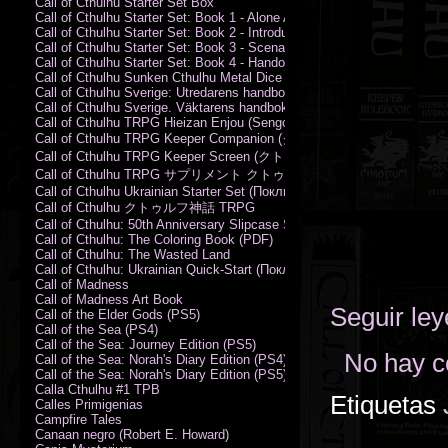
Call of Cthulhu Starter Set Box
Call of Cthulhu Starter Set: Book 1 - Alone Against the Flames
Call of Cthulhu Starter Set: Book 2 - Introductory Rules
Call of Cthulhu Starter Set: Book 3 - Scenarios
Call of Cthulhu Starter Set: Book 4 - Handouts
Call of Cthulhu Sunken Cthulhu Metal Dice Set
Call of Cthulhu Sverige: Utredarens handbok (PDF)
Call of Cthulhu Sverige. Väktarens handbok
Call of Cthulhu TRPG Hieizan Enjou (Sengoku Period)
Call of Cthulhu TRPG Keeper Companion (クトゥルフ神話TRPG
Call of Cthulhu TRPG Keeper Screen (クトゥルフ神話TRPG キ
Call of Cthulhu TRPG サプリメント クトゥルフ2015
Call of Cthulhu Ukrainian Starter Set (Поклик Ктулху. Базовий набір)
Call of Cthulhu クトゥルフ神話 TRPG
Call of Cthulhu: 50th Anniversary Slipcase Set
Call of Cthulhu: The Coloring Book (PDF)
Call of Cthulhu: The Wasted Land
Call of Cthulhu: Ukrainian Quick-Start (Поклик Ктулху. Швидкий старт
Call of Madness
Call of Madness Art Book
Seguir le
Call of the Elder Gods (PS5)
Call of the Sea (PS4)
Call of the Sea: Journey Edition (PS5)
No hay c
Call of the Sea: Norah's Diary Edition (PS4)
Call of the Sea: Norah's Diary Edition (PS5)
Calla Cthulhu #1 TPB
Etiquetas
Calles Primigenias
Campfire Tales
Canaan negro (Robert E. Howard)