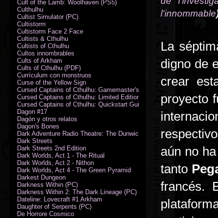
de l'investig
Cult of the Lamb: Woolhaven (PS5)
Culthulhu
l'innommable
Cultist Simulator (PC)
Cultistorm
Cultistorm Face 2 Face
Cultists & Cthulhu
La séptim
Cultists of Cthulhu
Cultos innombrables
digno de 
Cults of Arkham
Cults of Cthulhu (PDF)
Currículum con monstruos
crear est
Curse of the Yellow Sign
Cursed Captains of Cthulhu: Gamemaster's Toolkit & Dice
proyecto 
Cursed Captains of Cthulhu: Limited Edition
Cursed Captains of Cthulhu: Quickstart Guide (PDF)
Dagon #17
internac
Dagón y otros relatos
Dagon's Bones
respectivo
Dark Adventure Radio Theatre: The Dunwich Horror - Audio CD with Pr
Dark Streets
aún no ha 
Dark Streets 2nd Edition
Dark Worlds, Act 1 - The Ritual
Dark Worlds, Act 2 - Nithon
tanto
Peg
Dark Worlds, Act 4 - The Green Pyramid
Darkest Dungeon
francés. 
Darkness Within (PC)
Darkness Within 2: The Dark Lineage (PC)
Dateline: Lovecraft #1 Arkham
platafor
Daughter of Serpents (PC)
De Horrore Cosmico