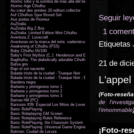
Atomic robo y la sombra de más allá del tiempo
Atomic-Age Cthulhu
Au cœur des années 20 edition collector
Auf Cthulhus Spur Boxed Set
Seguir le
Aux portes de l'horreur
AuZtralia
AuZtralia Big Z Box
1 coment
AuZtralia: Limited Edition Mini Cthulhu
Aventura Z: Lovecraft
Aventuras en la marca del este, vademécum de campaña
Etiquetas
Awakening of Cthulhu (PS5)
Baby Cthulhu 55/100
Baby's First Mythos (C.J. Henderson and Erica Henderson)
Bagthulhu: The diabolically adorable Cthulhu plushie dicebag
21 de dic
Bahía gris
Bajo el sol naciente
Balada triste de la ciudad - Trueque Noir
L'appel
Balada triste de la ciudad - Trueque Noir - Edición de coleccionista
Bandera negra
Barbarie y primigenios tomo 1
Barbarie y primigenios tomo 2
(Foto-reseña
Barbarie y primigenios tomo 3
Barrow Hill (PC)
de l'investig
Barsoom #39: Especial Los Mitos de Lovecraft
Basic RolePlaying
l'innommable
Basic Roleplaying GM Screen
Basic Roleplaying Rules Reference
Basic RolePlaying, the Chaosium System
Basic RolePlaying: Universal Game Engine (PDF)
¡Foto-res
Batman: Ciudad de Locura