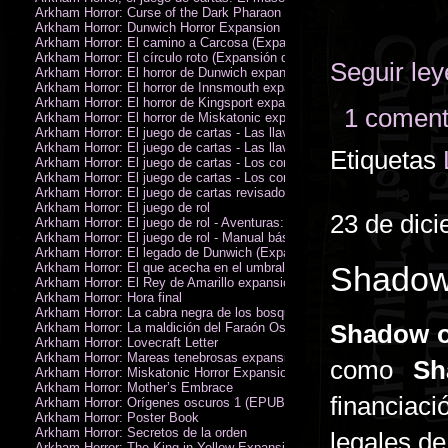
Arkham Horror: Curse of the Dark Pharaon Expansion
Arkham Horror: Dunwich Horror Expansion
Arkham Horror: El camino a Carcosa (Expansión de investigadores)
Arkham Horror: El círculo roto (Expansión de investigadores)
Seguir le
Arkham Horror: El horror de Dunwich expansión
Arkham Horror: El horror de Innsmouth expansión
Arkham Horror: El horror de Kingsport expansión
1 coment
Arkham Horror: El horror de Miskatonic expansión
Arkham Horror: El juego de cartas - Las llaves escarlata - Campaña
Arkham Horror: El juego de cartas - Las llaves escarlata - Investigador
Etiquetas
Arkham Horror: El juego de cartas - Los confines de la tierra - Campañ
Arkham Horror: El juego de cartas - Los confines de la tierra - Investig
Arkham Horror: El juego de cartas revisado
Arkham Horror: El juego de rol
23 de dic
Arkham Horror: El juego de rol - Aventuras: Misterios de Arkham
Arkham Horror: El juego de rol - Manual básico
Arkham Horror: El legado de Dunwich (Expansión de investigadores)
Arkham Horror: El que acecha en el umbral expansión
Shadow 
Arkham Horror: El Rey de Amarillo expansión
Arkham Horror: Hora final
Arkham Horror: La cabra negra de los bosques expansión
Shadow o
Arkham Horror: La maldición del Faraón Oscuro expansión (revisada)
Arkham Horror: Lovecraft Letter
Arkham Horror: Mareas tenebrosas expansión
como
Sh
Arkham Horror: Miskatonic Horror Expansion
Arkham Horror: Mother’s Embrace
financiac
Arkham Horror: Orígenes oscuros 1 (EPUB)
Arkham Horror: Poster Book
Arkham Horror: Secretos de la orden
legales de
Arkham Horror: The King in Yellow Expansion