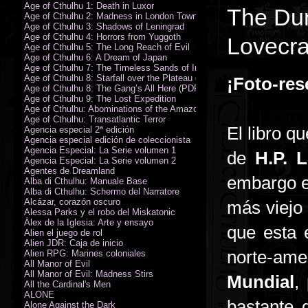
Age of Cthulhu 1: Death in Luxor
The Dun
Age of Cthulhu 2: Madness in London Town
Age of Cthulhu 3: Shadows of Leningrad
Age of Cthulhu 4: Horrors from Yuggoth
Lovecra
Age of Cthulhu 5: The Long Reach of Evil
Age of Cthulhu 6: A Dream of Japan
Age of Cthulhu 7: The Timeless Sands of India
Age of Cthulhu 8: Starfall over the Plateau of Leng
¡Foto-re
Age of Cthulhu 8: The Gang’s All Here (PDF)
Age of Cthulhu 9: The Lost Expedition
Age of Cthulhu: Abominations of the Amazon
Age of Cthulhu: Transatlantic Terror
El libro q
Agencia especial 2ª edición
Agencia especial edición de coleccionista
Agencia Especial: La Serie volumen 1
de
H.P. L
Agencia Especial: La Serie volumen 2
Agentes de Dreamland
embargo es
Alba di Cthulhu: Manuale Base
Alba di Cthulhu: Schermo del Narratore
Alcázar, corazón oscuro
más viejo
Alessa Parks y el robo del Miskatonic
Álex de la Iglesia: Arte y ensayo
que esta e
Alien el juego de rol
Alien JDR: Caja de inicio
norte-am
Alien RPG: Marines coloniales
All Manor of Evil
All Manor of Evil: Madness Stirs
Mundial
,
All the Cardinal's Men
ALONE
bastante 
Alone Against the Dark