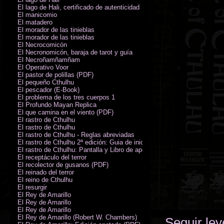
El lago de Hali, certificado de autenticidad
El manicomio
El matadero
El morador de las tinieblas
El morador de las tinieblas
El Necrocomicón
El Necronomicón, baraja de tarot y guía
El Necroñamñamñam
El Operativo Voor
El pastor de polillas (PDF)
El pequeño Cthulhu
El pescador (E-Book)
El problema de los tres cuerpos 1
El Profundo Mayan Replica
El que camina en el viento (PDF)
El rastro de Cthulhu
El rastro de Cthulhu
El rastro de Cthulhu - Reglas abreviadas
El rastro de Cthulhu 2ª edición: Guia de inicio (PDF)
El rastro de Cthulhu: Pantalla y Libro de apoyo del Guardián
El receptáculo del terror
El recolector de gusanos (PDF)
El reinado del terror
El reino de Cthulhu
El resurgir
El Rey de Amarillo
El Rey de Amarillo
El Rey de Amarillo
El Rey de Amarillo (Robert W. Chambers)
Seguir le