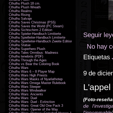
Cthulhu Plush 18 cm.
Cthulhu Plush Wreath
Cthulhu Realms
Cthulhu Rising
Cthulhu Salvaje
Cthulhu Saves Christmas (PS5)
Cthulhu Saves the World (PC Steam)
Cthulhu Sichtschirm 2 Edition
Seguir le
Cthulhu Spieler-Handbuch Limitierte
Cthulhu Spielleiter-Handbuch Limitierte
Cthulhu Spielleiter-Handbuch Zweite Edition
No hay c
Cthulhu Statue
Cthulhu Superhero Plush
Cthulhu Tales Omnibus: Madness
Etiquetas
Cthulhu tenebrós (PDF)
Cthulhu Through the Ages
Cthulhu vs Bear the Coloring Book
Cthulhu Wars
9 de dici
Cthulhu Wars 6 – 8 Player Map
Cthulhu Wars High Priests
Cthulhu Wars Masks of Nyarlathotep
Cthulhu Wars Omega Master Rulebook
L'appel
Cthulhu Wars Sleeper
Cthulhu Wars Windwalker
Cthulhu Wars: Ancients
Cthulhu Wars: Duel
(Foto-reseña
Cthulhu Wars: Duel - Extinction
de l'investig
Cthulhu Wars: Great Old One Pack 3
Cthulhu Wars: Opener of the Way
l'innommable