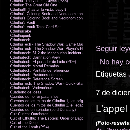
Cthulhu: The Cosmic Abyss (PS5)
Cthulhu: The Great Old One
Cthulhu!!! (Hastur la vista, baby!)
Cthulhu's Coloring Book and Necronomicon of Sunny Day Doings
Cthulhu's Coloring Book and Necronomicon of Sunny Day Doings New 
Cthulhu's Vault
Cthulhu's Vault Tarot Card Set
Cthulhucake
Cthulhupunk
Cthulhutech
CthulhuTech - The Shadow War: Game Master's Guide (PDF)
Seguir le
CthulhuTech - The Shadow War: Player's Handbook (PDF)
Cthulhutech: 51.2 the Manchurian Incident (PDF)
Cthulhutech: Damnation View
No hay c
Cthulhutech: El portador de hielo (PDF)
Cthulhutech: Mortal Remains
Cthulhutech: Pantalla de referencia
Etiquetas
Cthulhutech: Pasiones oscuras
Cthulhutech: Reference Screen
CthulhuTech: The Shadow War - Quick-Start Rules (PDF)
Cthulhutech: Vademécum
7 de dici
Cuaderno de ideas
Cuentos de horror para niños
Cuentos de los mitos de Cthulhu 1, los orígenes
Cuentos de los mitos de Cthulhu 2, el legado
L'appel
Cuentos de un soñador (Lord Dunsany)
Cult Cuties: Ouroboros
Cult of Cthulhu: The Esoteric Order of Dagon Vol.1: Book One
(Foto-reseña
Cult of the Deep
Cult of the Lamb (PS4)