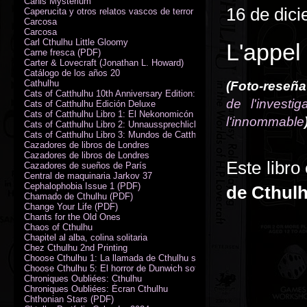
Canis Mysterium
16 de dic
Caperucita y otros relatos vascos de terror (M. Rodríguez)
Carcosa
Carcosa
Carl Cthulhu Little Gloomy
L'appel
Carne fresca (PDF)
Carter & Lovecraft (Jonathan L. Howard)
Catálogo de los años 20
Cathulhu
(Foto-reseña
Cats of Catthulhu 10th Anniversary Edition: Quick Start Rules
de l'investig
Cats of Catthulhu Edición Deluxe
Cats of Catthulhu Libro 1: El Nekonomicón
l'innommable
Cats of Catthulhu Libro 2: Unnaussprechlichen Katzen
Cats of Catthulhu Libro 3: Mundos de Catthulhu
Cazadores de libros de Londres
Cazadores de libros de Londres
Este libro
Cazadores de sueños de París
Central de maquinaria Jarkov 37
Cephalophobia Issue 1 (PDF)
de Cthul
Chamado de Cthulhu (PDF)
Change Your Life (PDF)
Chants for the Old Ones
Chaos of Cthulhu
Chapitel al alba, colina solitaria
Chez Cthulhu 2nd Printing
Choose Cthulhu 1: La llamada de Cthulhu softcover
Choose Cthulhu 5: El horror de Dunwich softcover
Chroniques Oubliées: Cthulhu
Chroniques Oubliées: Écran Cthulhu
Chthonian Stars (PDF)