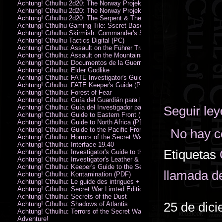
Achtung! Cthulhu 2d20: The Norway Projekt
Achtung! Cthulhu 2d20: The Norway Projekt (PDF)
Achtung! Cthulhu 2d20: The Serpent & The Sands
Achtung! Cthulhu Gaming Tile: Sscret Base & Icy Ruins
Achtung! Cthulhu Skirmish: Commander's Set
Achtung! Cthulhu Tactics Digital (PC)
Achtung! Cthulhu: Assault on the Führer Train
Achtung! Cthulhu: Assault on the Mountains of Madness
Achtung! Cthulhu: Documentos de la Guerra Secreta
Achtung! Cthulhu: Elder Godlike
Achtung! Cthulhu: FATE Investigator's Guide (PDF)
Achtung! Cthulhu: FATE Keeper's Guide (PDF)
Achtung! Cthulhu: Forest of Fear
Achtung! Cthulhu: Guía del Guardián para la Guerra Secreta
Achtung! Cthulhu: Guía del Investigador para la Guerra Secreta
Seguir le
Achtung! Cthulhu: Guide to Eastern Front (PDF)
Achtung! Cthulhu: Guide to North Africa (PDF)
Achtung! Cthulhu: Guide to the Pacific Front
No hay c
Achtung! Cthulhu: Horrors of the Secret War
Achtung! Cthulhu: Interface 19.40
Etiquetas
Achtung! Cthulhu: Investigator's Guide to the Secret War
Achtung! Cthulhu: Investigator's Leather & Canvas Bag
Achtung! Cthulhu: Keeper's Guide to the Secret War
llamada d
Achtung! Cthulhu: Kontamination (PDF)
Achtung! Cthulhu: Le guide des intrigues + ecran
Achtung! Cthulhu: Secret War Limted Edition Book
Achtung! Cthulhu: Secrets of the Dust
25 de dic
Achtung! Cthulhu: Shadows of Atlantis
Achtung! Cthulhu: Terrors of the Secret War
Adventure!