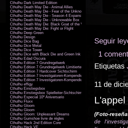
Cthulhu Dark Limited Edition
Cthulhu Death May Die - Animal Allies
Cthulhu Death May Die - Fear of the Unknown
Cthulhu Death May Die - Season 4 Expansion
Cthulhu Death May Die - Unknowable Box
Cthulhu Death May Die: Black Goat of the Woods
Cthulhu Death May Die: Fight or Flight
Cthulhu Deep Green
Cthulhu Design
Seguir le
Cthulhu Dice Bag
Cthulhu Dice Metal
Cthulhu Dice Tower
1 coment
Cthulhu Dice with Black Die and Green Ink
Cthulhu Edad Oscura
Cthulhu Edition 7 Grundregelwerk
Etiquetas
Cthulhu Edition 7 Grundregelwerk Limitierte Edition
Cthulhu Edition 7 Hardcover Sichtschirm
Cthulhu Edition 7 Investigatoren-Kompendium
Cthulhu Edition 7 Investigatoren-Kompendium Limitierte Edition
11 de dic
Cthulhu effigy
Cthulhu Einstiegsbox
Cthulhu Einstiegsbox Spielleiter-Sichtschirm
L'appel
Cthulhu Especial 10º Aniversario
Cthulhu Fluxx
Cthulhu Gloom
Cthulhu Gloom
(Foto-reseña
Cthulhu Gloom: Unpleasant Dreams
Cthulhu Gumshoe livre de règles
de l'investig
Cthulhu Hack 2nd Edition Core
Cthulhu Hack VF