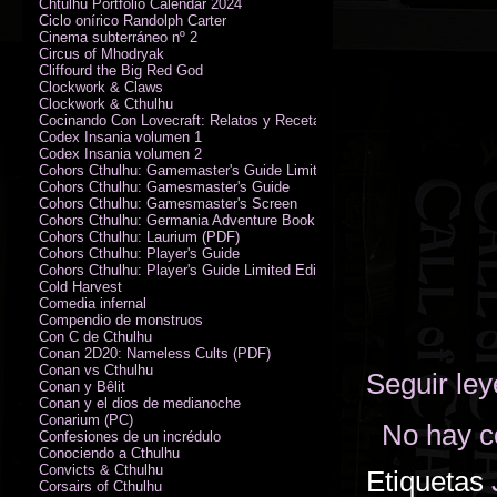
Chtulhu Portfolio Calendar 2024
Ciclo onírico Randolph Carter
Cinema subterráneo nº 2
Circus of Mhodryak
Cliffourd the Big Red God
Clockwork & Claws
Clockwork & Cthulhu
Cocinando Con Lovecraft: Relatos y Recetas de Humor Sobrenatural
Codex Insania volumen 1
Codex Insania volumen 2
Cohors Cthulhu: Gamemaster's Guide Limited Edition
Cohors Cthulhu: Gamesmaster's Guide
Cohors Cthulhu: Gamesmaster's Screen
Cohors Cthulhu: Germania Adventure Book
Cohors Cthulhu: Laurium (PDF)
Cohors Cthulhu: Player's Guide
Cohors Cthulhu: Player's Guide Limited Edition
Cold Harvest
Comedia infernal
Compendio de monstruos
Con C de Cthulhu
Conan 2D20: Nameless Cults (PDF)
Conan vs Cthulhu
Seguir le
Conan y Bêlit
Conan y el dios de medianoche
Conarium (PC)
No hay c
Confesiones de un incrédulo
Conociendo a Cthulhu
Convicts & Cthulhu
Etiquetas
Corsairs of Cthulhu