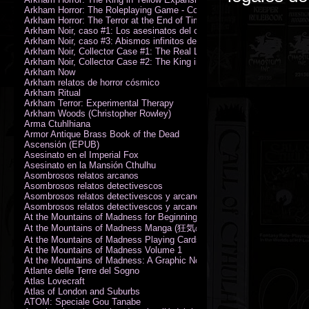
Arkham Horror: The Roleplaying Game - Core Rulebook (PDF)
Arkham Horror: The Terror at the End of Time
Arkham Noir, caso #1: Los asesinatos del culto de la bruja
Arkham Noir, caso #3: Abismos infinitos de oscuridad
Arkham Noir, Collector Case #1: The Real Leeds
Arkham Noir, Collector Case #2: The King in Yellow
Arkham Now
Arkham relatos de horror cósmico
Arkham Ritual
Arkham Terror: Experimental Therapy
Arkham Woods (Christopher Rowley)
Arma Ctuhlhiana
Armor Antique Brass Book of the Dead
Ascensión (EPUB)
Asesinato en el Imperial Fox
Asesinato en la Mansión Cthulhu
Asombrosos relatos arcanos
Asombrosos relatos detectivescos
Asombrosos relatos detectivescos y arcanos
Asombrosos relatos detectivescos y arcanos
At the Mountains of Madness for Beginning Readers
At the Mountains of Madness Manga (狂気の山脈)
At the Mountains of Madness Playing Cards
At the Mountains of Madness Volume 1
At the Mountains of Madness: A Graphic Novel
Atlante delle Terre del Sogno
Atlas Lovecraft
Atlas of London and Suburbs
ATOM: Speciale Gou Tanabe