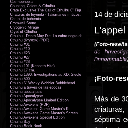
Cosmophobia
Counting, Colors & Cthulhu
Crate Exclusive The Call of Cthulhu 6" Figure von Austin James
14 de dic
Criaturas de leyenda - Talismanes míticos: Símbolo arcano
Cristal de bohemia
Cromwell Stone
L'appel
Cryogenic Mirage
Crypt of Cthulhu
Cthulhu - Death May Die: La cabra negra de los bosques
Cthulhu (Ктулху) (PDF)
(Foto-reseña
Cthulhu #01
Cthulhu #10
de l'investig
Cthulhu #23
Cthulhu #27
l'innommable
Cthulhu #28
Cthulhu 101 (Kenneth Hite)
Cthulhu 17 cm.
Cthulhu 1890: Investigations au XIX Siecle
¡Foto-res
Cthulhu 500
Cthulhu 6" Wacky Wobbler Bobblehead
Cthulhu a través de las épocas
Cthulhu apocalipsis
Cthulhu Apocalypse
Más de 30
Cthulhu Apocalypse Limited Edition
Cthulhu Awakens (PDF)
criaturas
Cthulhu Awakens Game Master's Kit
Cthulhu Awakens Game Master's Screen
Cthulhu Awakens Special Edition
séptima e
Cthulhu Bay
Cthulhu Book Nook