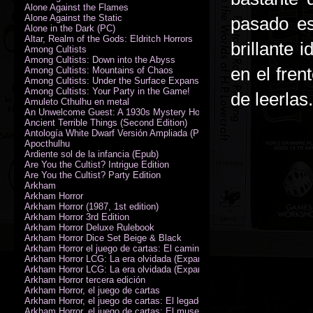
Alone Against the Flames
Alone Against the Static
pasado es
Alone in the Dark (PC)
Altar, Realm of the Gods: Eldritch Horrors
brillante 
Among Cultists
Among Cultists: Down into the Abyss
en el fren
Among Cultists: Mountains of Chaos
Among Cultists: Under the Surface Expansion
Among Cultists: Your Party in the Game!
de leerlas.
Amuleto Cthulhu en metal
An Unwelcome Guest: A 1930s Mystery Horror Adventure RPG
Ancient Terrible Things (Second Edition)
Antología White Dwarf Versión Ampliada (PDF)
Apocthulhu
Ardiente sol de la infancia (Epub)
Are You the Cultist? Intrigue Edition
Are You the Cultist? Party Edition
Arkham
Arkham Horror
Arkham Horror (1987, 1st edition)
Arkham Horror 3rd Edition
Arkham Horror Deluxe Rulebook
Arkham Horror Dice Set Beige & Black
Arkham Horror el juego de cartas: El camino a Carcosa - Exp. campañ
Arkham Horror LCG: La era olvidada (Expansión de campaña)
Arkham Horror LCG: La era olvidada (Expansión de investigadores)
Arkham Horror tercera edición
Arkham Horror, el juego de cartas
Arkham Horror, el juego de cartas: El legado de Dunwich expansión
Arkham Horror, el juego de cartas: El museo Miskatonic