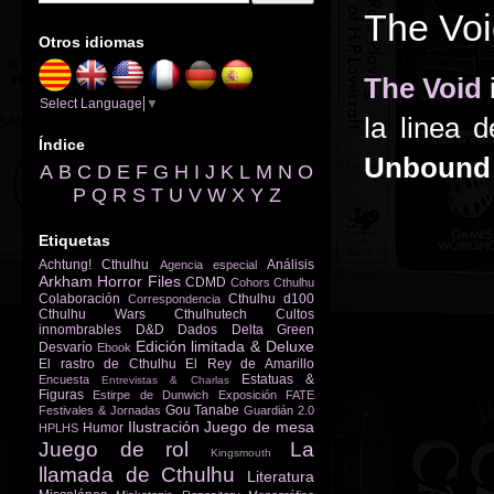
The Voi
Otros idiomas
The Void
Select Language
▼
la linea 
Índice
Unbound
A
B
C
D
E
F
G
H
I
J
K
L
M
N
O
P
Q
R
S
T
U
V
W
X
Y
Z
Etiquetas
Achtung! Cthulhu
Análisis
Agencia especial
Arkham Horror Files
CDMD
Cohors Cthulhu
Colaboración
Cthulhu d100
Correspondencia
Cthulhu Wars
Cthulhutech
Cultos
innombrables
D&D
Dados
Delta Green
Edición limitada & Deluxe
Desvarío
Ebook
El rastro de Cthulhu
El Rey de Amarillo
Estatuas &
Encuesta
Entrevistas & Charlas
Figuras
Estirpe de Dunwich
Exposición
FATE
Gou Tanabe
Festivales & Jornadas
Guardián 2.0
Ilustración
Juego de mesa
Humor
HPLHS
Juego de rol
La
Kingsmouth
llamada de Cthulhu
Literatura