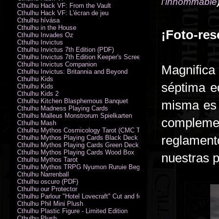
l'innommable
Cthulhu Hack VF: From the Vault
Cthulhu Hack VF: L'écran de jeu
Cthulhu hívása
Cthulhu in the House
¡Foto-res
Cthulhu Invades Oz
Cthulhu Invictus
Cthulhu Invictus 7th Edition (PDF)
Cthulhu Invictus 7th Edition Keeper's Screen
Cthulhu Invictus Companion
Magnifica 
Cthulhu Invictus: Britannia and Beyond
Cthulhu Kids
séptima e
Cthulhu Kids
Cthulhu Kids 2
Cthulhu Kitchen Blasphemous Banquet
misma es 
Cthulhu Madness Playing Cards
Cthulhu Malleus Monstrorum Spielkarten
compleme
Cthulhu Mash
Cthulhu Mythos Cosmicology Tarot (CMC Tarot - Old Whispers)
reglament
Cthulhu Mythos Playing Cards Black Deck
Cthulhu Mythos Playing Cards Green Deck
Cthulhu Mythos Playing Cards Wood Box
nuestras p
Cthulhu Mythos Tarot
Cthulhu Mythos TRPG Nyumon Ruruie Beginners
Cthulhu Narrenball
Cthulhu oscuro (PDF)
Cthulhu our Protector
Cthulhu Parlour "Hotel Lovecraft" Cut and fold Game-Cards
Cthulhu Phil Mini Plush
Cthulhu Plastic Figure - Limited Edition
Cthulhu Plush