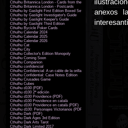
ilustraci
Cthulhu Britannica London - Cards from the Smoke
Cthulhu Britannica London - Postcards
anexos l
Cthulhu by Gaslight First Edition Boxed Set
Cthulhu by Gaslight Investigator's Guide
Cthulhu by Gaslight Keeper's Guide
interesant
Cthulhu by Gaslight Third Edition
Cthulhu Bycicle Poker Cards
Cthulhu Calendar 2024
Cthulhu Calendar 2025
Cthulhu Calendar 2026
Cthulhu Cat
Cthulhu City
Cthulhu Collector's Edition Monopoly
Cthulhu Coming Soon
Cthulhu Companion
Cthulhu confidencial
Cthulhu Confidencial: A un cable de la orilla (PDF)
Cthulhu Confidential: Case Notes Edition
Cthulhu Crusades Game
Cthulhu Cubes
Cthulhu d100 (PDF)
Cthulhu d100 2ª edición
Cthulhu d100 Providence (PDF)
Cthulhu d100 Providence en català
Cthulhu d100 Providence en català (PDF)
Cthulhu d100: Personajes Victorianos (PDF)
Cthulhu Dark (PDF)
Cthulhu Dark Ages 3rd Edition
Cthulhu Dark Arts Tarot
Cthulhu Dark Limited 2017