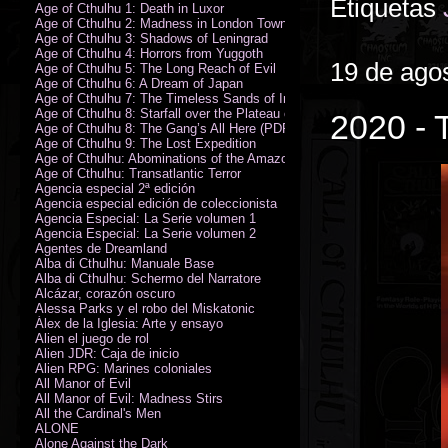
Etiquetas
Age of Cthulhu 1: Death in Luxor
Age of Cthulhu 2: Madness in London Town
Age of Cthulhu 3: Shadows of Leningrad
Age of Cthulhu 4: Horrors from Yuggoth
19 de ago
Age of Cthulhu 5: The Long Reach of Evil
Age of Cthulhu 6: A Dream of Japan
Age of Cthulhu 7: The Timeless Sands of India
Age of Cthulhu 8: Starfall over the Plateau of Leng
2020 - T
Age of Cthulhu 8: The Gang’s All Here (PDF)
Age of Cthulhu 9: The Lost Expedition
Age of Cthulhu: Abominations of the Amazon
Age of Cthulhu: Transatlantic Terror
Agencia especial 2ª edición
Agencia especial edición de coleccionista
Agencia Especial: La Serie volumen 1
Agencia Especial: La Serie volumen 2
Agentes de Dreamland
Alba di Cthulhu: Manuale Base
Alba di Cthulhu: Schermo del Narratore
Alcázar, corazón oscuro
Alessa Parks y el robo del Miskatonic
Álex de la Iglesia: Arte y ensayo
Alien el juego de rol
Alien JDR: Caja de inicio
Alien RPG: Marines coloniales
All Manor of Evil
All Manor of Evil: Madness Stirs
All the Cardinal's Men
ALONE
Alone Against the Dark