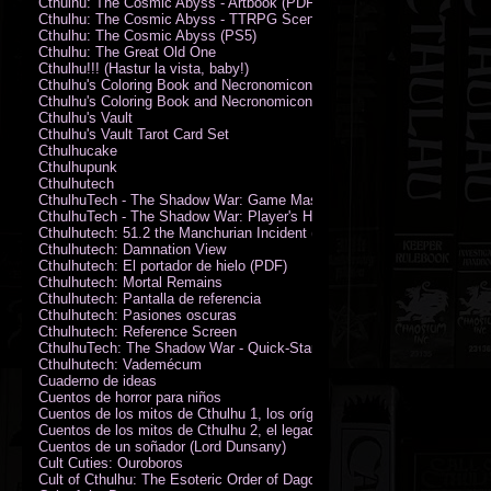
Cthulhu: The Cosmic Abyss - Artbook (PDF)
Cthulhu: The Cosmic Abyss - TTRPG Scenario - Arkham Horror (PDF)
Cthulhu: The Cosmic Abyss (PS5)
Cthulhu: The Great Old One
Cthulhu!!! (Hastur la vista, baby!)
Cthulhu's Coloring Book and Necronomicon of Sunny Day Doings
Cthulhu's Coloring Book and Necronomicon of Sunny Day Doings New 
Cthulhu's Vault
Cthulhu's Vault Tarot Card Set
Cthulhucake
Cthulhupunk
Cthulhutech
CthulhuTech - The Shadow War: Game Master's Guide (PDF)
CthulhuTech - The Shadow War: Player's Handbook (PDF)
Cthulhutech: 51.2 the Manchurian Incident (PDF)
Cthulhutech: Damnation View
Cthulhutech: El portador de hielo (PDF)
Cthulhutech: Mortal Remains
Cthulhutech: Pantalla de referencia
Cthulhutech: Pasiones oscuras
Cthulhutech: Reference Screen
CthulhuTech: The Shadow War - Quick-Start Rules (PDF)
Cthulhutech: Vademécum
Cuaderno de ideas
Cuentos de horror para niños
Cuentos de los mitos de Cthulhu 1, los orígenes
Cuentos de los mitos de Cthulhu 2, el legado
Cuentos de un soñador (Lord Dunsany)
Cult Cuties: Ouroboros
Cult of Cthulhu: The Esoteric Order of Dagon Vol.1: Book One