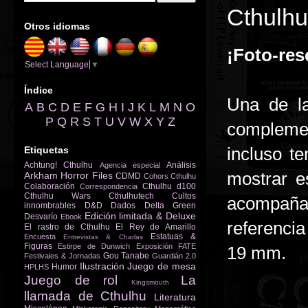
Cthulhu
Otros idiomas
¡Foto-res
Select Language
▼
Índice
Una de l
A
B
C
D
E
F
G
H
I
J
K
L
M
N
O
P
Q
R
S
T
U
V
W
X
Y
Z
complemen
incluso te
Etiquetas
Achtung! Cthulhu
Análisis
Agencia especial
mostrar 
Arkham Horror Files
CDMD
Cohors Cthulhu
Colaboración
Cthulhu d100
Correspondencia
Cthulhu Wars
Cthulhutech
Cultos
acompaña 
innombrables
D&D
Dados
Delta Green
Edición limitada & Deluxe
Desvarío
Ebook
referencia
El rastro de Cthulhu
El Rey de Amarillo
Estatuas &
Encuesta
Entrevistas & Charlas
Figuras
Estirpe de Dunwich
Exposición
FATE
19 mm.
Gou Tanabe
Festivales & Jornadas
Guardián 2.0
Ilustración
Juego de mesa
Humor
HPLHS
Juego de rol
La
Kingsmouth
llamada de Cthulhu
Literatura