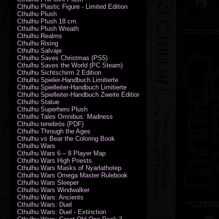
Cthulhu Plastic Figure - Limited Edition
Cthulhu Plush
Cthulhu Plush 18 cm.
Cthulhu Plush Wreath
Cthulhu Realms
Cthulhu Rising
Cthulhu Salvaje
Cthulhu Saves Christmas (PS5)
Cthulhu Saves the World (PC Steam)
Cthulhu Sichtschirm 2 Edition
Cthulhu Spieler-Handbuch Limitierte
Cthulhu Spielleiter-Handbuch Limitierte
Cthulhu Spielleiter-Handbuch Zweite Edition
Cthulhu Statue
Cthulhu Superhero Plush
Cthulhu Tales Omnibus: Madness
Cthulhu tenebrós (PDF)
Cthulhu Through the Ages
Cthulhu vs Bear the Coloring Book
Cthulhu Wars
Cthulhu Wars 6 – 8 Player Map
Cthulhu Wars High Priests
Cthulhu Wars Masks of Nyarlathotep
Cthulhu Wars Omega Master Rulebook
Cthulhu Wars Sleeper
Cthulhu Wars Windwalker
Cthulhu Wars: Ancients
Cthulhu Wars: Duel
Cthulhu Wars: Duel - Extinction