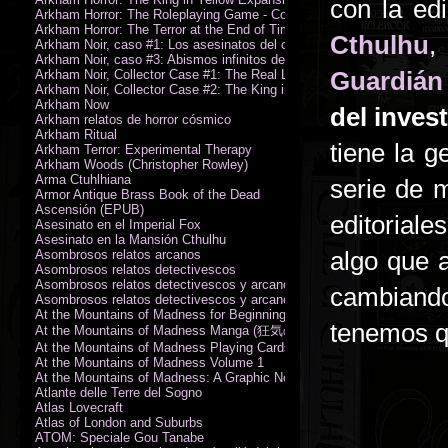
con la ed
Arkham Horror: The Roleplaying Game - Core Rulebook (PDF)
Arkham Horror: The Terror at the End of Time
Cthulhu
,
Arkham Noir, caso #1: Los asesinatos del culto de la bruja
Arkham Noir, caso #3: Abismos infinitos de oscuridad
Guardián
Arkham Noir, Collector Case #1: The Real Leeds
Arkham Noir, Collector Case #2: The King in Yellow
Arkham Now
del inves
Arkham relatos de horror cósmico
Arkham Ritual
tiene la 
Arkham Terror: Experimental Therapy
Arkham Woods (Christopher Rowley)
Arma Ctuhlhiana
serie de 
Armor Antique Brass Book of the Dead
Ascensión (EPUB)
editorial
Asesinato en el Imperial Fox
Asesinato en la Mansión Cthulhu
algo que 
Asombrosos relatos arcanos
Asombrosos relatos detectivescos
Asombrosos relatos detectivescos y arcanos
cambiando
Asombrosos relatos detectivescos y arcanos
At the Mountains of Madness for Beginning Readers
tenemos q
At the Mountains of Madness Manga (狂気の山脈)
At the Mountains of Madness Playing Cards
At the Mountains of Madness Volume 1
At the Mountains of Madness: A Graphic Novel
Atlante delle Terre del Sogno
Atlas Lovecraft
Atlas of London and Suburbs
ATOM: Speciale Gou Tanabe