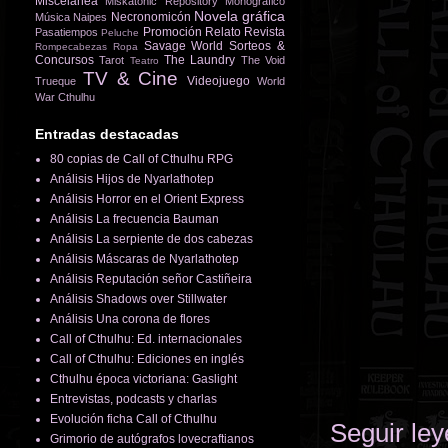
Miscelánea
Miskatonic Repository
Monográfico
Novela gráfica
Necronomicón
Música
Naipes
Promoción
Relato
Revista
Pasatiempos
Peluche
Savage World
Sorteos &
Rompecabezas
Ropa
Concursos
The Laundry
Tarot
The Void
Teatro
TV & Cine
Videojuego
Trueque
World
War Cthulhu
Entradas destacadas
80 copias de Call of Cthulhu RPG
Análisis Hijos de Nyarlathotep
Análisis Horror en el Orient Express
Análisis La frecuencia Bauman
Análisis La serpiente de dos cabezas
Análisis Máscaras de Nyarlathotep
Análisis Reputación señor Castiñeira
Análisis Shadows over Stillwater
Análisis Una corona de flores
Call of Cthulhu: Ed. internacionales
Call of Cthulhu: Ediciones en inglés
Cthulhu época victoriana: Gaslight
Entrevistas, podcasts y charlas
Evolución ficha Call of Cthulhu
Seguir le
Grimorio de autógrafos lovecraftianos