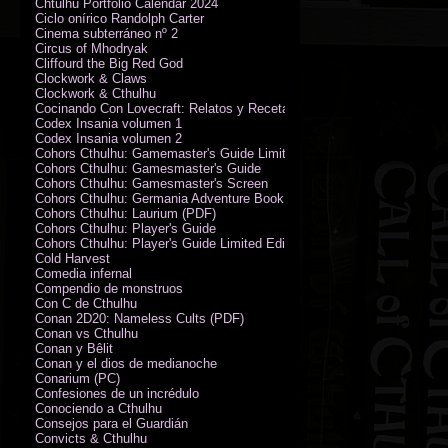
Chtulhu Portfolio Calendar 2024
Ciclo onírico Randolph Carter
Cinema subterráneo nº 2
Circus of Mhodryak
Cliffourd the Big Red God
Clockwork & Claws
Clockwork & Cthulhu
Cocinando Con Lovecraft: Relatos y Recetas de Humor Sobrenatural
Codex Insania volumen 1
Codex Insania volumen 2
Cohors Cthulhu: Gamemaster's Guide Limited Edition
Cohors Cthulhu: Gamesmaster's Guide
Cohors Cthulhu: Gamesmaster's Screen
Cohors Cthulhu: Germania Adventure Book
Cohors Cthulhu: Laurium (PDF)
Cohors Cthulhu: Player's Guide
Cohors Cthulhu: Player's Guide Limited Edition
Cold Harvest
Comedia infernal
Compendio de monstruos
Con C de Cthulhu
Conan 2D20: Nameless Cults (PDF)
Conan vs Cthulhu
Conan y Bêlit
Conan y el dios de medianoche
Conarium (PC)
Confesiones de un incrédulo
Conociendo a Cthulhu
Consejos para el Guardián
Convicts & Cthulhu