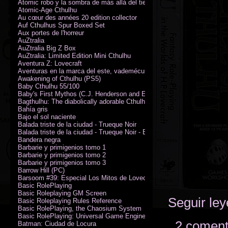
Atomic robo y la sombra de más allá del tiempo
Atomic-Age Cthulhu
Au cœur des années 20 edition collector
Auf Cthulhus Spur Boxed Set
Aux portes de l'horreur
AuZtralia
AuZtralia Big Z Box
AuZtralia: Limited Edition Mini Cthulhu
Aventura Z: Lovecraft
Aventuras en la marca del este, vademécum de campaña
Awakening of Cthulhu (PS5)
Baby Cthulhu 55/100
Baby's First Mythos (C.J. Henderson and Erica Henderson)
Bagthulhu: The diabolically adorable Cthulhu plushie dicebag
Bahía gris
Bajo el sol naciente
Balada triste de la ciudad - Trueque Noir
Balada triste de la ciudad - Trueque Noir - Edición de coleccionista
Bandera negra
Barbarie y primigenios tomo 1
Barbarie y primigenios tomo 2
Barbarie y primigenios tomo 3
Barrow Hill (PC)
Barsoom #39: Especial Los Mitos de Lovecraft
Basic RolePlaying
Basic Roleplaying GM Screen
Seguir le
Basic Roleplaying Rules Reference
Basic RolePlaying, the Chaosium System
Basic RolePlaying: Universal Game Engine (PDF)
2 coment
Batman: Ciudad de Locura