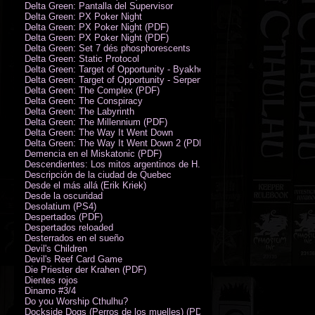
Delta Green: Pantalla del Supervisor
Delta Green: PX Poker Night
Delta Green: PX Poker Night (PDF)
Delta Green: PX Poker Night (PDF)
Delta Green: Set 7 dés phosphorescents
Delta Green: Static Protocol
Delta Green: Target of Opportunity - Byakhee
Delta Green: Target of Opportunity - Serpent Man
Delta Green: The Complex (PDF)
Delta Green: The Conspiracy
Delta Green: The Labyrinth
Delta Green: The Millennium (PDF)
Delta Green: The Way It Went Down
Delta Green: The Way It Went Down 2 (PDF)
Demencia en el Miskatonic (PDF)
Descendientes: Los mitos argentinos de H.P. Lovecraft
Descripción de la ciudad de Quebec
Desde el más allá (Erik Kriek)
Desde la oscuridad
Desolatium (PS4)
Despertados (PDF)
Despertados reloaded
Desterrados en el sueño
Devil's Children
Devil's Reef Card Game
Die Priester der Krahen (PDF)
Dientes rojos
Dinamo #3/4
Do you Worship Cthulhu?
Dockside Dogs (Perros de los muelles) (PDF)