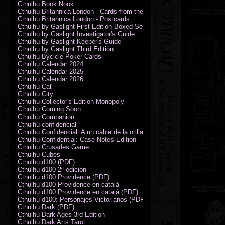
Cthulhu Book Nook
Cthulhu Britannica London - Cards from the Smoke
Cthulhu Britannica London - Postcards
Cthulhu by Gaslight First Edition Boxed Set
Cthulhu by Gaslight Investigator's Guide
Cthulhu by Gaslight Keeper's Guide
Cthulhu by Gaslight Third Edition
Cthulhu Bycicle Poker Cards
Cthulhu Calendar 2024
Cthulhu Calendar 2025
Cthulhu Calendar 2026
Cthulhu Cat
Cthulhu City
Cthulhu Collector's Edition Monopoly
Cthulhu Coming Soon
Cthulhu Companion
Cthulhu confidencial
Cthulhu Confidencial: A un cable de la orilla (PDF)
Cthulhu Confidential: Case Notes Edition
Cthulhu Crusades Game
Cthulhu Cubes
Cthulhu d100 (PDF)
Cthulhu d100 2ª edición
Cthulhu d100 Providence (PDF)
Cthulhu d100 Providence en català
Cthulhu d100 Providence en català (PDF)
Cthulhu d100: Personajes Victorianos (PDF)
Cthulhu Dark (PDF)
Cthulhu Dark Ages 3rd Edition
Cthulhu Dark Arts Tarot