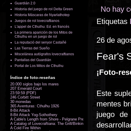
Guardián 2.0
No hay c
Historia del juego de rol Delta Green
Historia Máscaras de Nyarlathotep
Etiquetas
Juegos de rol lovecraftianos
L'appel de Cthulhu: Ed. en francés
La primera aparición de los Mitos de
Cthulhu en un juego de rol
26 de ago
La reputació del senyor Castañé
Las Tierras del Sueño
Fear's 
Miscelánea autógrafos lovecraftianos
Pantallas del Guardián
Portal de Los Mitos de Cthulhu
¡Foto-res
Índice de foto-reseñas
20.000 siglos bajo los mares
207 Emerald Court
Este sup
23:59:59 (PDF)
246 Corbitt Street
30 monedas
mentes br
365 Aventuras: Cthulhu 1926
8-Bit Attack
juego de
8-Bit Attack Yog-Sothothery
A Cable's Length from Shore - Pelgrane Press' FreeRPG 2018 (PDF)
desarrolla
A Catalog of Lovecraftiana: The Grill/Binkin Collection
A Cold Fire Within