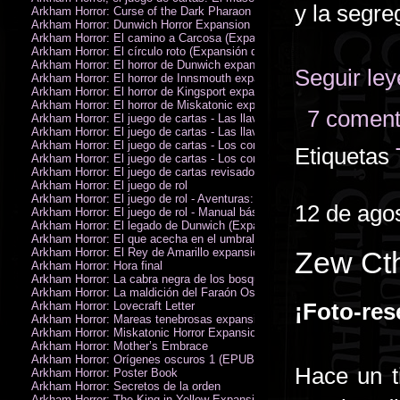
y la segre
Arkham Horror: Curse of the Dark Pharaon Expansion
Arkham Horror: Dunwich Horror Expansion
Arkham Horror: El camino a Carcosa (Expansión de investigadores)
Arkham Horror: El círculo roto (Expansión de investigadores)
Arkham Horror: El horror de Dunwich expansión
Seguir le
Arkham Horror: El horror de Innsmouth expansión
Arkham Horror: El horror de Kingsport expansión
Arkham Horror: El horror de Miskatonic expansión
7 coment
Arkham Horror: El juego de cartas - Las llaves escarlata - Campaña
Arkham Horror: El juego de cartas - Las llaves escarlata - Investigador
Arkham Horror: El juego de cartas - Los confines de la tierra - Campañ
Etiquetas
Arkham Horror: El juego de cartas - Los confines de la tierra - Investig
Arkham Horror: El juego de cartas revisado
Arkham Horror: El juego de rol
Arkham Horror: El juego de rol - Aventuras: Misterios de Arkham
12 de ago
Arkham Horror: El juego de rol - Manual básico
Arkham Horror: El legado de Dunwich (Expansión de investigadores)
Arkham Horror: El que acecha en el umbral expansión
Arkham Horror: El Rey de Amarillo expansión
Zew Cth
Arkham Horror: Hora final
Arkham Horror: La cabra negra de los bosques expansión
Arkham Horror: La maldición del Faraón Oscuro expansión (revisada)
¡Foto-res
Arkham Horror: Lovecraft Letter
Arkham Horror: Mareas tenebrosas expansión
Arkham Horror: Miskatonic Horror Expansion
Arkham Horror: Mother’s Embrace
Arkham Horror: Orígenes oscuros 1 (EPUB)
Hace un t
Arkham Horror: Poster Book
Arkham Horror: Secretos de la orden
Arkham Horror: The King in Yellow Expansion