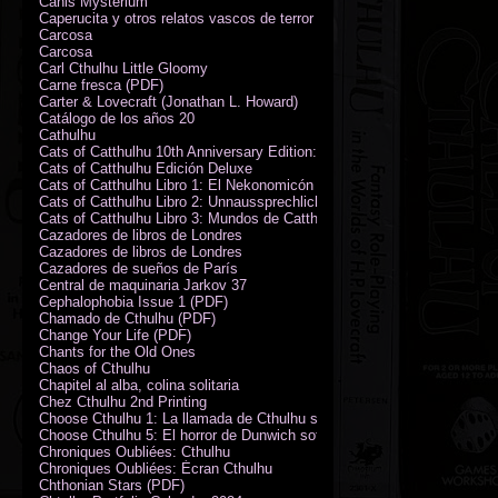
Canis Mysterium
Caperucita y otros relatos vascos de terror (M. Rodríguez)
Carcosa
Carcosa
Carl Cthulhu Little Gloomy
Carne fresca (PDF)
Carter & Lovecraft (Jonathan L. Howard)
Catálogo de los años 20
Cathulhu
Cats of Catthulhu 10th Anniversary Edition: Quick Start Rules
Cats of Catthulhu Edición Deluxe
Cats of Catthulhu Libro 1: El Nekonomicón
Cats of Catthulhu Libro 2: Unnaussprechlichen Katzen
Cats of Catthulhu Libro 3: Mundos de Catthulhu
Cazadores de libros de Londres
Cazadores de libros de Londres
Cazadores de sueños de París
Central de maquinaria Jarkov 37
Cephalophobia Issue 1 (PDF)
Chamado de Cthulhu (PDF)
Change Your Life (PDF)
Chants for the Old Ones
Chaos of Cthulhu
Chapitel al alba, colina solitaria
Chez Cthulhu 2nd Printing
Choose Cthulhu 1: La llamada de Cthulhu softcover
Choose Cthulhu 5: El horror de Dunwich softcover
Chroniques Oubliées: Cthulhu
Chroniques Oubliées: Écran Cthulhu
Chthonian Stars (PDF)