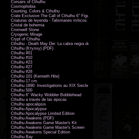
Corsairs of Cthulhu
Cosmophobia
Counting, Colors & Cthulhu
Crate Exclusive The Call of Cthulhu 6" Figure von Austin James
Criaturas de leyenda - Talismanes míticos: Símbolo arcano
Cristal de bohemia
Cromwell Stone
Cryogenic Mirage
Crypt of Cthulhu
Cthulhu - Death May Die: La cabra negra de los bosques
Cthulhu (Ктулху) (PDF)
Cthulhu #01
Cthulhu #10
Cthulhu #23
Cthulhu #27
Cthulhu #28
Cthulhu 101 (Kenneth Hite)
Cthulhu 17 cm.
Cthulhu 1890: Investigations au XIX Siecle
Cthulhu 500
Cthulhu 6" Wacky Wobbler Bobblehead
Cthulhu a través de las épocas
Cthulhu apocalipsis
Cthulhu Apocalypse
Cthulhu Apocalypse Limited Edition
Cthulhu Awakens (PDF)
Cthulhu Awakens Game Master's Kit
Cthulhu Awakens Game Master's Screen
Cthulhu Awakens Special Edition
Cthulhu Bay