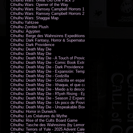
Cthulhu Wars: Great Old One Pack 3
Cthulhu Wars: Opener of the Way
Cthulhu Wars: Ramsey Campbell Horrors 1
Cthulhu Wars: Ramsey Campbell Horrors 2
Cthulhu Wars: Shaggai Map
Cthulhu Yahtzee
Cthulhu Zombie Plush
Cthulhu: Ägypten
Cthulhu: Berge des Wahnsinns Expeditionspack
Cthulhu: Dark Fantasy, Horror & Supernatural Movies
Cthulhu: Dark Providence
Cthulhu: Death May Die
Cthulhu: Death May Die
Cthulhu: Death May Die - A Touch of Providence
Cthulhu: Death May Die - Comic Book Extras vol. 2
Cthulhu: Death May Die - Dark Providence Investigators
Cthulhu: Death May Die - Expansión: Temporada 2
Cthulhu: Death May Die - Godzilla
Cthulhu: Death May Die - Godzilla en español
Cthulhu: Death May Die - Ithaqua, el que camina en el viento
Cthulhu: Death May Die - Miedo a lo desconocido
Cthulhu: Death May Die - R'lyeh Rising - Epic Episode
Cthulhu: Death May Die - Season 2 Expansion
Cthulhu: Death May Die - Un poco de Providence
Cthulhu: Death May Die - Unspeakable Box
Cthulhu: Horror in Dunwich
Cthulhu: Les Créatures du Mythe
Cthulhu: Rise of the Cults Board Game
Cthulhu: Tasche des Wahnsinns (by Lemonfish)
Cthulhu: Terrors of Yule - 2025 Advent Calendar