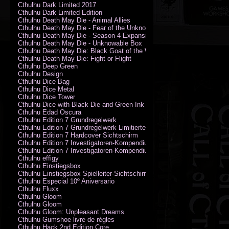
Cthulhu Dark Limited 2017
Cthulhu Dark Limited Edition
Cthulhu Death May Die - Animal Allies
Cthulhu Death May Die - Fear of the Unknown
Cthulhu Death May Die - Season 4 Expansion
Cthulhu Death May Die - Unknowable Box
Cthulhu Death May Die: Black Goat of the Woods
Cthulhu Death May Die: Fight or Flight
Cthulhu Deep Green
Cthulhu Design
Cthulhu Dice Bag
Cthulhu Dice Metal
Cthulhu Dice Tower
Cthulhu Dice with Black Die and Green Ink
Cthulhu Edad Oscura
Cthulhu Edition 7 Grundregelwerk
Cthulhu Edition 7 Grundregelwerk Limitierte Edition
Cthulhu Edition 7 Hardcover Sichtschirm
Cthulhu Edition 7 Investigatoren-Kompendium
Cthulhu Edition 7 Investigatoren-Kompendium Limitierte Edition
Cthulhu effigy
Cthulhu Einstiegsbox
Cthulhu Einstiegsbox Spielleiter-Sichtschirm
Cthulhu Especial 10º Aniversario
Cthulhu Fluxx
Cthulhu Gloom
Cthulhu Gloom
Cthulhu Gloom: Unpleasant Dreams
Cthulhu Gumshoe livre de règles
Cthulhu Hack 2nd Edition Core