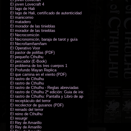
El joven Lovecraft 4
El lago de Hali
El lago de Hali, certificado de autenticidad
El manicomio
El matadero
El morador de las tinieblas
El morador de las tinieblas
El Necrocomicón
El Necronomicón, baraja de tarot y guía
El Necroñamñamñam
El Operativo Voor
El pastor de polillas (PDF)
El pequeño Cthulhu
El pescador (E-Book)
El problema de los tres cuerpos 1
El Profundo Mayan Replica
El que camina en el viento (PDF)
El rastro de Cthulhu
El rastro de Cthulhu
El rastro de Cthulhu - Reglas abreviadas
El rastro de Cthulhu 2ª edición: Guia de inicio (PDF)
El rastro de Cthulhu: Pantalla y Libro de apoyo del Guardián
El receptáculo del terror
El recolector de gusanos (PDF)
El reinado del terror
El reino de Cthulhu
El resurgir
El Rey de Amarillo
El Rey de Amarillo