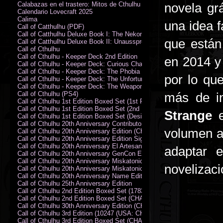
Calabazas en el trastero: Mitos de Cthulhu
novela gr
Calendario Lovecraft 2025
Calima
una idea 
Call of Catthulhu (PDF)
Call of Catthulhu Deluxe Book I: The Nekonomikon
que está
Call of Catthulhu Deluxe Book II: Unaussprechlichen Katzen
Call of Cthulhu
Call of Cthulhu - Keeper Deck 2nd Edition
en 2014 y
Call of Cthulhu - Keeper Deck: Curious Charecter Deck
Call of Cthulhu - Keeper Deck: The Phobia Deck
por lo que
Call of Cthulhu - Keeper Deck: The Unfortunate Events Deck
Call of Cthulhu - Keeper Deck: The Weapons and Artifacts Deck
Call of Cthulhu (PS4)
más de i
Call of Cthulhu 1st Edition Boxed Set (1st Printing) (CHA2009-X)
Call of Cthulhu 1st Edition Boxed Set (2nd Printing) (CHA2009-X)
Strange
Call of Cthulhu 1st Edition Boxed Set (Designer's Edition)
Call of Cthulhu 20th Anniversary Contributor Edition
volumen a
Call of Cthulhu 20th Anniversary Edition (CHA2399)
Call of Cthulhu 20th Anniversary Edition Signed by Sandy Petersen
Call of Cthulhu 20th Anniversary El Artesano del Rey Edition
adaptar 
Call of Cthulhu 20th Anniversary GenCon Edition
Call of Cthulhu 20th Anniversary Miskatonic University Library Edition 
novelizaci
Call of Cthulhu 20th Anniversary Miskatonic University Library Edition 
Call of Cthulhu 20th Anniversary Name Edition
Call of Cthulhu 25th Anniversary Edition
Call of Cthulhu 2nd Edition Boxed Set (178301)
Call of Cthulhu 2nd Edition Boxed Set (CHA2301-X)
Call of Cthulhu 30th Anniversary Edition (CHA23126)
Call of Cthulhu 3rd Edition (10247 (USA: CHA2317-H))
Call of Cthulhu 3rd Edition Boxed Set (CHA2301-X)