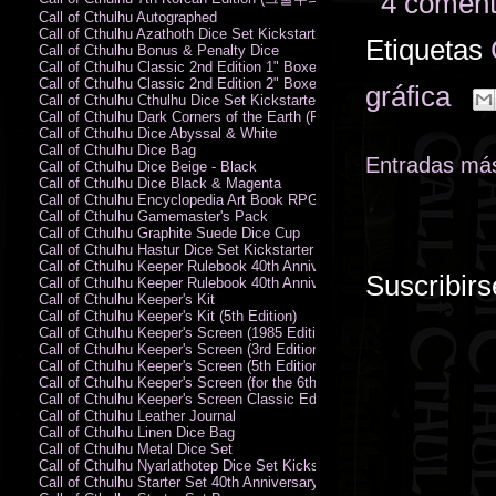
4 coment
Call of Cthulhu Autographed
Call of Cthulhu Azathoth Dice Set Kickstarter Edition
Etiquetas
Call of Cthulhu Bonus & Penalty Dice
Call of Cthulhu Classic 2nd Edition 1" Boxed Rules Set
Call of Cthulhu Classic 2nd Edition 2" Boxed Rules Set
gráfica
Call of Cthulhu Cthulhu Dice Set Kickstarter Edition
Call of Cthulhu Dark Corners of the Earth (PC)
Call of Cthulhu Dice Abyssal & White
Call of Cthulhu Dice Bag
Entradas más
Call of Cthulhu Dice Beige - Black
Call of Cthulhu Dice Black & Magenta
Call of Cthulhu Encyclopedia Art Book RPG KA
Call of Cthulhu Gamemaster's Pack
Call of Cthulhu Graphite Suede Dice Cup
Call of Cthulhu Hastur Dice Set Kickstarter Edition
Call of Cthulhu Keeper Rulebook 40th Anniversary Edition
Suscribirs
Call of Cthulhu Keeper Rulebook 40th Anniversary Edition (PDF)
Call of Cthulhu Keeper's Kit
Call of Cthulhu Keeper's Kit (5th Edition)
Call of Cthulhu Keeper's Screen (1985 Edition)
Call of Cthulhu Keeper's Screen (3rd Edition)
Call of Cthulhu Keeper's Screen (5th Edition)
Call of Cthulhu Keeper's Screen (for the 6th Edition Rules)
Call of Cthulhu Keeper's Screen Classic Edition
Call of Cthulhu Leather Journal
Call of Cthulhu Linen Dice Bag
Call of Cthulhu Metal Dice Set
Call of Cthulhu Nyarlathotep Dice Set Kickstarter Edition
Call of Cthulhu Starter Set 40th Anniversary Edition