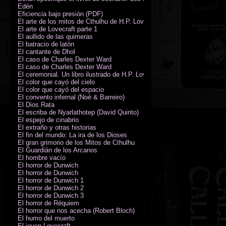
Edén
Eficiencia bajo presión (PDF)
El arte de los mitos de Cthulhu de H.P. Lovecraft
El arte de Lovecraft parte 1
El aullido de las quimeras
El batracio de latón
El cantante de Dhol
El caso de Charles Dexter Ward
El caso de Charles Dexter Ward
El ceremonial. Un libro ilustrado de H.P. Lovecraft
El color que cayó del cielo
El color que cayó del espacio
El convento infernal (Noé & Barreiro)
El Dios Rata
El escriba de Nyarlathotep (David Quinto)
El espejo de cinabrio
El extraño y otras historias
El fin del mundo: La ira de los Dioses
El gran grimorio de los Mitos de Cthulhu
El Guardián de los Arcanos
El hombre vacío
El horror de Dunwich
El horror de Dunwich
El horror de Dunwich 1
El horror de Dunwich 2
El horror de Dunwich 3
El horror de Réquiem
El horror que nos acecha (Robert Bloch)
El humo del muerto
El joven Lovecraft