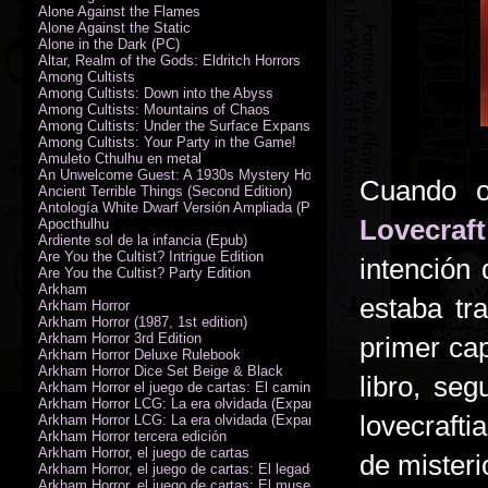
Alone Against the Flames
Alone Against the Static
Alone in the Dark (PC)
Altar, Realm of the Gods: Eldritch Horrors
Among Cultists
Among Cultists: Down into the Abyss
Among Cultists: Mountains of Chaos
Among Cultists: Under the Surface Expansion
Among Cultists: Your Party in the Game!
Amuleto Cthulhu en metal
An Unwelcome Guest: A 1930s Mystery Horror Adventure RPG
Cuando o
Ancient Terrible Things (Second Edition)
Antología White Dwarf Versión Ampliada (PDF)
Lovecraf
Apocthulhu
Ardiente sol de la infancia (Epub)
Are You the Cultist? Intrigue Edition
intención 
Are You the Cultist? Party Edition
Arkham
estaba tr
Arkham Horror
Arkham Horror (1987, 1st edition)
Arkham Horror 3rd Edition
primer ca
Arkham Horror Deluxe Rulebook
Arkham Horror Dice Set Beige & Black
libro, se
Arkham Horror el juego de cartas: El camino a Carcosa - Exp. campañ
Arkham Horror LCG: La era olvidada (Expansión de campaña)
lovecraft
Arkham Horror LCG: La era olvidada (Expansión de investigadores)
Arkham Horror tercera edición
Arkham Horror, el juego de cartas
de misteri
Arkham Horror, el juego de cartas: El legado de Dunwich expansión
Arkham Horror, el juego de cartas: El museo Miskatonic