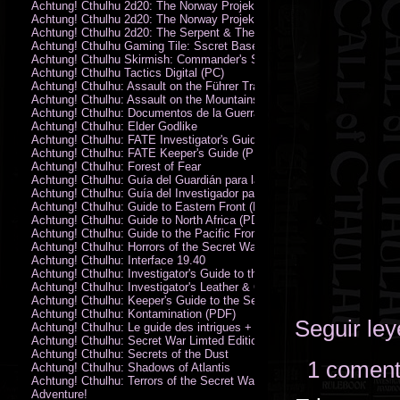
Achtung! Cthulhu 2d20: The Norway Projekt
Achtung! Cthulhu 2d20: The Norway Projekt (PDF)
Achtung! Cthulhu 2d20: The Serpent & The Sands
Achtung! Cthulhu Gaming Tile: Sscret Base & Icy Ruins
Achtung! Cthulhu Skirmish: Commander's Set
Achtung! Cthulhu Tactics Digital (PC)
Achtung! Cthulhu: Assault on the Führer Train
Achtung! Cthulhu: Assault on the Mountains of Madness
Achtung! Cthulhu: Documentos de la Guerra Secreta
Achtung! Cthulhu: Elder Godlike
Achtung! Cthulhu: FATE Investigator's Guide (PDF)
Achtung! Cthulhu: FATE Keeper's Guide (PDF)
Achtung! Cthulhu: Forest of Fear
Achtung! Cthulhu: Guía del Guardián para la Guerra Secreta
Achtung! Cthulhu: Guía del Investigador para la Guerra Secreta
Achtung! Cthulhu: Guide to Eastern Front (PDF)
Achtung! Cthulhu: Guide to North Africa (PDF)
Achtung! Cthulhu: Guide to the Pacific Front
Achtung! Cthulhu: Horrors of the Secret War
Achtung! Cthulhu: Interface 19.40
Achtung! Cthulhu: Investigator's Guide to the Secret War
Achtung! Cthulhu: Investigator's Leather & Canvas Bag
Achtung! Cthulhu: Keeper's Guide to the Secret War
Achtung! Cthulhu: Kontamination (PDF)
Seguir le
Achtung! Cthulhu: Le guide des intrigues + ecran
Achtung! Cthulhu: Secret War Limted Edition Book
Achtung! Cthulhu: Secrets of the Dust
1 coment
Achtung! Cthulhu: Shadows of Atlantis
Achtung! Cthulhu: Terrors of the Secret War
Adventure!