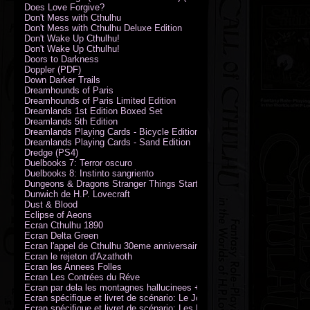
Does Love Forgive?
Don't Mess with Cthulhu
Don't Mess with Cthulhu Deluxe Edition
Don't Wake Up Cthulhu!
Don't Wake Up Cthulhu!
Doors to Darkness
Doppler (PDF)
Down Darker Trails
Dreamhounds of Paris
Dreamhounds of Paris Limited Edition
Dreamlands 1st Edition Boxed Set
Dreamlands 5th Edition
Dreamlands Playing Cards - Bicycle Edition
Dreamlands Playing Cards - Sand Edition
Dredge (PS4)
Duelbooks 7: Terror oscuro
Duelbooks 8: Instinto sangriento
Dungeons & Dragons Stranger Things Starter Set
Dunwich de H.P. Lovecraft
Dust & Blood
Eclipse of Aeons
Ecran Cthulhu 1890
Ecran Delta Green
Ecran l'appel de Cthulhu 30eme anniversaire
Ecran le rejeton d'Azathoth
Ecran les Annees Folles
Ecran Les Contrées du Réve
Ecran par dela les montagnes hallucinees + kit d'expedition
Ecran spécifique et livret de scénario: Le Jour de la Bête
Ecran spécifique et livret de scénario: Les Masques de Nyarlathotep