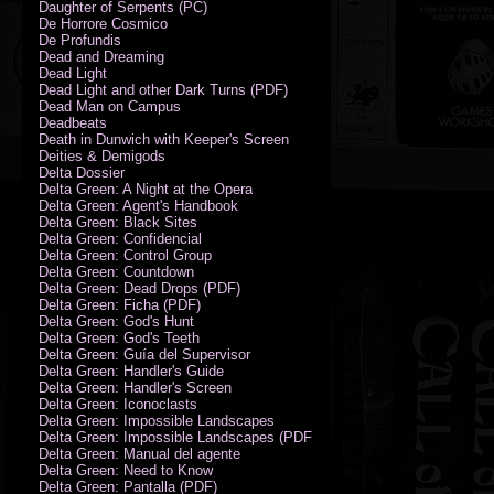
Daughter of Serpents (PC)
De Horrore Cosmico
De Profundis
Dead and Dreaming
Dead Light
Dead Light and other Dark Turns (PDF)
Dead Man on Campus
Deadbeats
Death in Dunwich with Keeper's Screen
Deities & Demigods
Delta Dossier
Delta Green: A Night at the Opera
Delta Green: Agent's Handbook
Delta Green: Black Sites
Delta Green: Confidencial
Delta Green: Control Group
Delta Green: Countdown
Delta Green: Dead Drops (PDF)
Delta Green: Ficha (PDF)
Delta Green: God's Hunt
Delta Green: God's Teeth
Delta Green: Guía del Supervisor
Delta Green: Handler's Guide
Delta Green: Handler's Screen
Delta Green: Iconoclasts
Delta Green: Impossible Landscapes
Delta Green: Impossible Landscapes (PDF - Espiral)
Delta Green: Manual del agente
Delta Green: Need to Know
Delta Green: Pantalla (PDF)