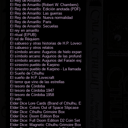
El Rey de Amarillo
El Rey de Amarillo (Robert W. Chambers)
El Rey de Amarillo: Edición anotada (PDF)
El Rey de Amarillo: Las guerras
El Rey de Amarillo: Nueva normalidad
El Rey de Amarillo: Paris
El Rey de Amarillo: Secuelas
El rey en amarillo
El ritual (EPUB)
El rol de Réquiem
El sabueso y otras historias de H.P. Lovecraft
El sabueso y otros relatos
El símbolo arcano: Augurios de hielo expansión
El símbolo arcano: Augurios de las profundidades expansión
El símbolo arcano: Augurios del Faraón expansión
El siniestro pueblo de Karpino
El siniestro pueblo de Karpino - La llamada de Cthulhu
El Sueño de Cthulhu
El sueño de H.P. Lovecraft
El terror que vino de las estrellas
El tesoro de Córdoba
El tesoro de Córdoba 1947
El tesoro de Córdoba 1958
El velo
Elder Dice Lore Cards (Brand of Cthulhu, Elder Sign, Astral Elder Sign)
Elder Dice: Colors Out of Space Slipcase
Elder Dice: Cthulhu Grimoire Box
Elder Dice: Doom Edition Box
Elder Dice: Full Doom Edition D2 Coin Set
Elder Dice: Magnetic Cthulhu Grimoire Box