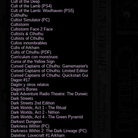
Cult of the Deep
Cult of the Lamb (PS4)
Cult of the Lamb: Woolhaven (PS5)
Culthulhu
Cultist Simulator (PC)
Cultistorm
Cultistorm Face 2 Face
Cultists & Cthulhu
Cultists of Cthulhu
Cultos innombrables
Cults of Arkham
Cults of Cthulhu (PDF)
Currículum con monstruos
Curse of the Yellow Sign
Cursed Captains of Cthulhu: Gamemaster's Toolkit & Dice
Cursed Captains of Cthulhu: Limited Edition
Cursed Captains of Cthulhu: Quickstart Guide (PDF)
Dagon #17
Dagón y otros relatos
Dagon's Bones
Dark Adventure Radio Theatre: The Dunwich Horror - Audio CD with Pr
Dark Streets
Dark Streets 2nd Edition
Dark Worlds, Act 1 - The Ritual
Dark Worlds, Act 2 - Nithon
Dark Worlds, Act 4 - The Green Pyramid
Darkest Dungeon
Darkness Within (PC)
Darkness Within 2: The Dark Lineage (PC)
Dateline: Lovecraft #1 Arkham