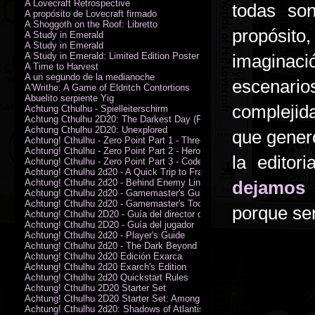
A Lovecraft Retrospective
todas so
A propósito de Lovecraft firmado
A Shoggoth on the Roof: Libretto
propósit
A Study in Emerald
A Study in Emerald
A Study in Emerald: Limited Edition Poster (Neil Gaiman)
imaginaci
A Time to Harvest
A un segundo de la medianoche
escenario
A'Writhe: A Game of Eldritch Contortions
Abuelito serpiente Yig
complejid
Achtung Cthulhu - Spielleiterschirm
Achtung Cthulhu 2D20: The Darkest Day (PDF)
Achtung Cthulhu 2D20: Unexplored
que gener
Achtung! Cthulhu - Zero Point Part 1 - Three Kings
Achtung! Cthulhu - Zero Point Part 2 - Heroes of the Sea
la editori
Achtung! Cthulhu - Zero Point Part 3 - Code of Honour (PDF)
Achtung! Cthulhu 2d20 - A Quick Trip to France (PDF)
Achtung! Cthulhu 2d20 - Behind Enemy Lines
dejamos 
Achtung! Cthulhu 2d20 - Gamemaster's Guide
Achtung! Cthulhu 2d20 - Gamemaster's Toolkit
porque ser
Achtung! Cthulhu 2D20 - Guía del director de juego
Achtung! Cthulhu 2D20 - Guía del jugador
Achtung! Cthulhu 2d20 - Player's Guide
Achtung! Cthulhu 2d20 - The Dark Beyond
Achtung! Cthulhu 2d20 Edición Exarca
Achtung! Cthulhu 2d20 Exarch's Edition
Achtung! Cthulhu 2d20 Quickstart Rules
Achtung! Cthulhu 2D20 Starter Set
Achtung! Cthulhu 2D20 Starter Set: Among the Wolves (PDF)
Achtung! Cthulhu 2d20: Shadows of Atlantis