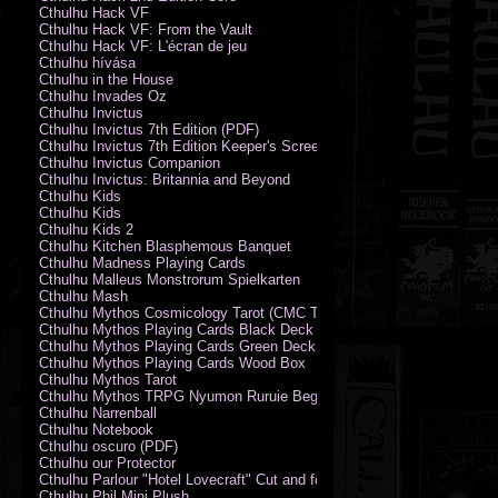
Cthulhu Hack VF
Cthulhu Hack VF: From the Vault
Cthulhu Hack VF: L'écran de jeu
Cthulhu hívása
Cthulhu in the House
Cthulhu Invades Oz
Cthulhu Invictus
Cthulhu Invictus 7th Edition (PDF)
Cthulhu Invictus 7th Edition Keeper's Screen
Cthulhu Invictus Companion
Cthulhu Invictus: Britannia and Beyond
Cthulhu Kids
Cthulhu Kids
Cthulhu Kids 2
Cthulhu Kitchen Blasphemous Banquet
Cthulhu Madness Playing Cards
Cthulhu Malleus Monstrorum Spielkarten
Cthulhu Mash
Cthulhu Mythos Cosmicology Tarot (CMC Tarot - Old Whispers)
Cthulhu Mythos Playing Cards Black Deck
Cthulhu Mythos Playing Cards Green Deck
Cthulhu Mythos Playing Cards Wood Box
Cthulhu Mythos Tarot
Cthulhu Mythos TRPG Nyumon Ruruie Beginners
Cthulhu Narrenball
Cthulhu Notebook
Cthulhu oscuro (PDF)
Cthulhu our Protector
Cthulhu Parlour "Hotel Lovecraft" Cut and fold Game-Cards
Cthulhu Phil Mini Plush