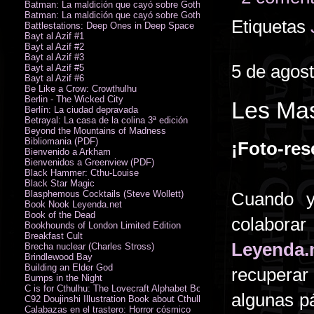
Batman: La maldición que cayó sobre Gotham
Batman: La maldición que cayó sobre Gotham
Etiquetas
Battlestations: Deep Ones in Deep Space
Bayt al Azif #1
Bayt al Azif #2
Bayt al Azif #3
5 de agos
Bayt al Azif #5
Bayt al Azif #6
Be Like a Crow: Crowthulhu
Berlin - The Wicked City
Les Mas
Berlín: La ciudad depravada
Betrayal: La casa de la colina 3ª edición
Beyond the Mountains of Madness
Bibliomania (PDF)
¡Foto-res
Bienvenido a Arkham
Bienvenidos a Greenview (PDF)
Black Hammer: Cthu-Louise
Black Star Magic
Blasphemous Cocktails (Steve Wollett)
Cuando y
Book Nook Leyenda.net
Book of the Dead
colabor
Bookhounds of London Limited Edition
Breakfast Cult
Leyenda.
Brecha nuclear (Charles Stross)
Brindlewood Bay
Building an Elder God
recuperar
Bumps in the Night
C is for Cthulhu: The Lovecraft Alphabet Board Book
algunas pá
C92 Doujinshi Illustration Book about Cthulhu Mythos
Calabazas en el trastero: Horror cósmico