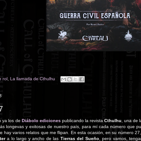
 rol
,
La llamada de Cthulhu
3
7
n ya los de
Diábolo ediciones
publicando la revista
Cthulhu
, una de l
 más longevas y exitosas de nuestro país, para mí cada número que pu
re hay varios relatos que me flipan. En esta ocasión, en su número 27,
ter
a lo largo y ancho de las
Tierras del Sueño
, pero vamos, teng