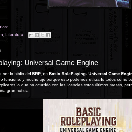
ios:
ón
,
Literatura
3
playing: Universal Game Engine
a ser la biblia del
BRP
, en
Basic RolePlaying: Universal Game Engi
go funcione, y mucho ojo porque esto podemos utilizarlo todos como ba
explicaros lo que ha ocurrido con las licencias estos últimos meses, pe
una gran noticia.
a