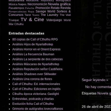
Miscelánea
Miskatonic Repository
Monográfico
Novela gráfica
Necronomicón
Música
Naipes
Promoción
Relato
Revista
Pasatiempos
Peluche
Savage World
Sorteos &
Rompecabezas
Ropa
Concursos
The Laundry
Tarot
The Void
Teatro
TV & Cine
Videojuego
Trueque
World
War Cthulhu
Entradas destacadas
80 copias de Call of Cthulhu RPG
Análisis Hijos de Nyarlathotep
Análisis Horror en el Orient Express
Análisis La frecuencia Bauman
Análisis La serpiente de dos cabezas
Análisis Máscaras de Nyarlathotep
Análisis Reputación señor Castiñeira
Análisis Shadows over Stillwater
Análisis Una corona de flores
Seguir leyendo »
Call of Cthulhu: Ed. internacionales
No hay comentar
Call of Cthulhu: Ediciones en inglés
Etiquetas
Novela g
Cthulhu época victoriana: Gaslight
Entrevistas, podcasts y charlas
Evolución ficha Call of Cthulhu
26 de abril de 202
Grimorio de autógrafos lovecraftianos