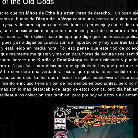
e of the Old Gods
echo que los
Mitos de Cthulhu
estén libres de derecho... un buen ej
renta al bueno de
Diego de la Vega
contra una secta que quiere trae
ono
pulp
y despreocupado que suele tener el personaje y que se lee e
 una curiosidad sin más que me he hecho pasar de comprar en físico
a manera. Me explico, hace tiempo que digo que las novelas gráficas 
), pues ya no digamos cuando son de importación y hay que traerlas 
 y está leído en media hora. Por eso pensé que este tipo de colec
 que realmente me gusten y me den para horas de lectura tiene sentido
ahora parece que
Kindle
y
ComiXology
se han fusionado y puede
 para allá que fui... para descubrir que igualmente hay que gastarse 
os! Lo considero una verdadera locura que podría tener sentido en
les como este. En fin, que ni físico ni digital, puedo vivir sin leer es
imiento e incluso tiene un par de momentos emocionantes, pero no me
más son lo más destacable de largo de estos cómics, otro día hablam
sablear a los coleccionistas también, pero por hoy ya estoy suficient