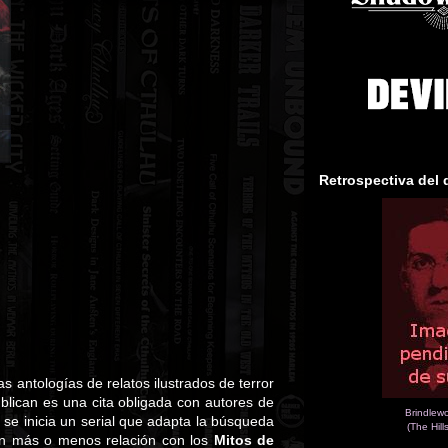
Retrospectiva del 
as antologías de relatos ilustrados de terror
blican es una cita obligada con autores de
Brindlew
 se inicia un serial que adapta la búsqueda
(The Hill
an más o menos relación con los
Mitos de