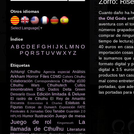
Zorro: Ris
Otros idiomas
Cuanto daño ha h
the Old Gods
enf
aventura con el t
Select Language
▼
números grapados,
comprar de ningun
Índice
tiempo de lectura
A
B
C
D
E
F
G
H
I
J
K
L
M
N
O
40 euros en casa
P
Q
R
S
T
U
V
W
X
Y
Z
importación cosas
le sumamos que 
formato digital y
Etiquetas
digital a 3.5 eur
Achtung! Cthulhu
Análisis
Agencia especial
productos tan casua
Arkham Horror Files
CDMD
Cohors Cthulhu
mal como entreten
Colaboración
Cthulhu d100
Correspondencia
Cthulhu Wars
Cthulhutech
Cultos
portadas, que ade
innombrables
D&D
Dados
Delta Green
las portadas para 
Edición limitada & Deluxe
Desvarío
Ebook
El rastro de Cthulhu
El Rey de Amarillo
Estatuas &
Encuesta
Entrevistas & Charlas
Figuras
Estirpe de Dunwich
Exposición
FATE
Gou Tanabe
Festivales & Jornadas
Guardián 2.0
Ilustración
Juego de mesa
Humor
HPLHS
Juego de rol
La
Kingsmouth
llamada de Cthulhu
Literatura