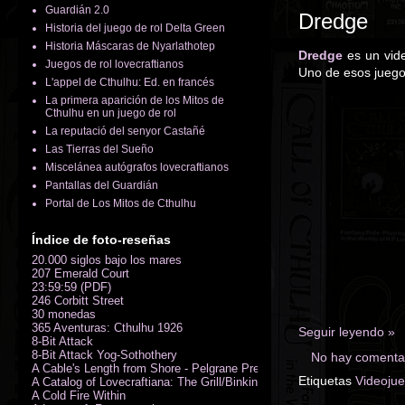
Guardián 2.0
Dredge
Historia del juego de rol Delta Green
Historia Máscaras de Nyarlathotep
Dredge
es un vide
Juegos de rol lovecraftianos
Uno de esos juegos
L'appel de Cthulhu: Ed. en francés
La primera aparición de los Mitos de
Cthulhu en un juego de rol
La reputació del senyor Castañé
Las Tierras del Sueño
Miscelánea autógrafos lovecraftianos
Pantallas del Guardián
Portal de Los Mitos de Cthulhu
Índice de foto-reseñas
20.000 siglos bajo los mares
207 Emerald Court
23:59:59 (PDF)
246 Corbitt Street
30 monedas
365 Aventuras: Cthulhu 1926
Seguir leyendo »
8-Bit Attack
8-Bit Attack Yog-Sothothery
No hay comentar
A Cable's Length from Shore - Pelgrane Press' FreeRPG 2018 (PDF)
Etiquetas
Videoju
A Catalog of Lovecraftiana: The Grill/Binkin Collection
A Cold Fire Within