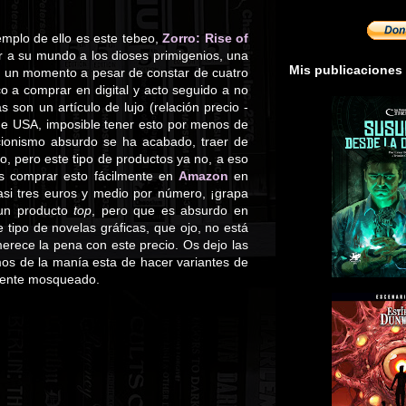
emplo de ello es este tebeo,
Zorro: Rise of
r a su mundo a los dioses primigenios, una
Mis publicaciones
n un momento a pesar de constar de cuatro
 a comprar en digital y acto seguido a no
son un artículo de lujo (relación precio -
de USA, imposible tener esto por menos de
cionismo absurdo se ha acabado, traer de
, pero este tipo de productos ya no, a eso
s comprar esto fácilmente en
Amazon
en
casi tres euros y medio por número, ¡grapa
 un producto
top
, pero que es absurdo en
te tipo de novelas gráficas, que ojo, no está
rece la pena con este precio. Os dejo las
os de la manía esta de hacer variantes de
emente mosqueado.