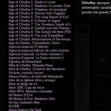
Age of Cthulhu 1: Death in Luxor
Cthulhu
siempre h
Age of Cthulhu 2: Madness in London Town
aniversario sacar
Age of Cthulhu 3: Shadows of Leningrad
pronto me pueda h
Age of Cthulhu 4: Horrors from Yuggoth
Age of Cthulhu 5: The Long Reach of Evil
Age of Cthulhu 6: A Dream of Japan
Age of Cthulhu 7: The Timeless Sands of India
Age of Cthulhu 8: Starfall over the Plateau of Leng
Age of Cthulhu 8: The Gang’s All Here (PDF)
Age of Cthulhu 9: The Lost Expedition
Age of Cthulhu: Abominations of the Amazon
Age of Cthulhu: Transatlantic Terror
Agencia especial 2ª edición
Agencia especial edición de coleccionista
Agencia Especial: La Serie volumen 1
Agencia Especial: La Serie volumen 2
Agentes de Dreamland
Alba di Cthulhu: Manuale Base
Alba di Cthulhu: Schermo del Narratore
Alcázar, corazón oscuro
Alessa Parks y el robo del Miskatonic
Álex de la Iglesia: Arte y ensayo
Alien el juego de rol
Alien JDR: Caja de inicio
Alien RPG: Marines coloniales
All Manor of Evil
All Manor of Evil: Madness Stirs
All the Cardinal's Men
ALONE
Alone Against the Dark