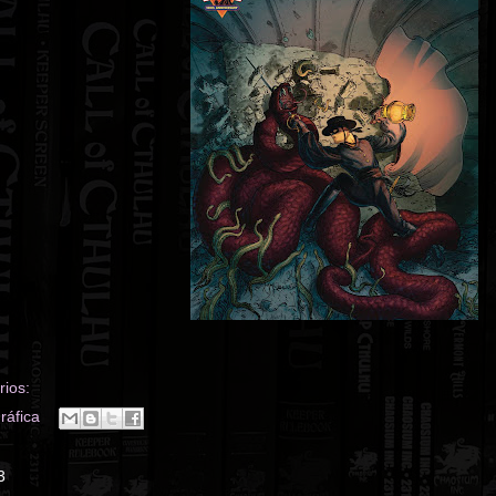
ios:
ráfica
3