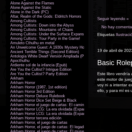
Alone Against the Flames
Alone Against the Static
Alone in the Dark (PC)
Altar, Realm of the Gods: Eldritch Horrors
Seguir leyendo »
Among Cultists
Among Cultists: Down into the Abyss
No hay comentar
Among Cultists: Mountains of Chaos
Among Cultists: Under the Surface Expansion
Etiquetas
Ilustraci
Among Cultists: Your Party in the Game!
Amuleto Cthulhu en metal
An Unwelcome Guest: A 1930s Mystery Horror Adventure RPG
19 de abril de 202
Ancient Terrible Things (Second Edition)
Antología White Dwarf Versión Ampliada (PDF)
Apocthulhu
Basic Role
Ardiente sol de la infancia (Epub)
Are You the Cultist? Intrigue Edition
Este libro vendría 
Are You the Cultist? Party Edition
Arkham
este motor de jue
Arkham Horror
voy ni a intentar 
Arkham Horror (1987, 1st edition)
ello, y para mí es 
Arkham Horror 3rd Edition
Arkham Horror Deluxe Rulebook
Arkham Horror Dice Set Beige & Black
Arkham Horror el juego de cartas: El camino a Carcosa - Exp. campañ
Arkham Horror LCG: La era olvidada (Expansión de campaña)
Arkham Horror LCG: La era olvidada (Expansión de investigadores)
Arkham Horror tercera edición
Arkham Horror, el juego de cartas
Arkham Horror, el juego de cartas: El legado de Dunwich expansión
Arkham Horror, el juego de cartas: El museo Miskatonic