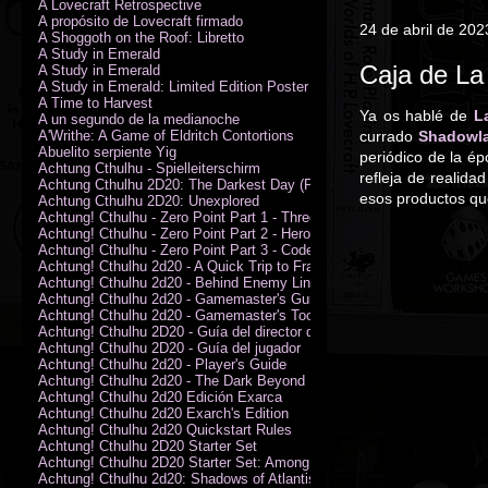
A Lovecraft Retrospective
A propósito de Lovecraft firmado
24 de abril de 202
A Shoggoth on the Roof: Libretto
A Study in Emerald
Caja de La 
A Study in Emerald
A Study in Emerald: Limited Edition Poster (Neil Gaiman)
A Time to Harvest
Ya os hablé de
L
A un segundo de la medianoche
A'Writhe: A Game of Eldritch Contortions
currado
Shadowl
Abuelito serpiente Yig
periódico de la é
Achtung Cthulhu - Spielleiterschirm
refleja de realida
Achtung Cthulhu 2D20: The Darkest Day (PDF)
esos productos qu
Achtung Cthulhu 2D20: Unexplored
Achtung! Cthulhu - Zero Point Part 1 - Three Kings
Achtung! Cthulhu - Zero Point Part 2 - Heroes of the Sea
Achtung! Cthulhu - Zero Point Part 3 - Code of Honour (PDF)
Achtung! Cthulhu 2d20 - A Quick Trip to France (PDF)
Achtung! Cthulhu 2d20 - Behind Enemy Lines
Achtung! Cthulhu 2d20 - Gamemaster's Guide
Achtung! Cthulhu 2d20 - Gamemaster's Toolkit
Achtung! Cthulhu 2D20 - Guía del director de juego
Achtung! Cthulhu 2D20 - Guía del jugador
Achtung! Cthulhu 2d20 - Player's Guide
Achtung! Cthulhu 2d20 - The Dark Beyond
Achtung! Cthulhu 2d20 Edición Exarca
Achtung! Cthulhu 2d20 Exarch's Edition
Achtung! Cthulhu 2d20 Quickstart Rules
Achtung! Cthulhu 2D20 Starter Set
Achtung! Cthulhu 2D20 Starter Set: Among the Wolves (PDF)
Achtung! Cthulhu 2d20: Shadows of Atlantis