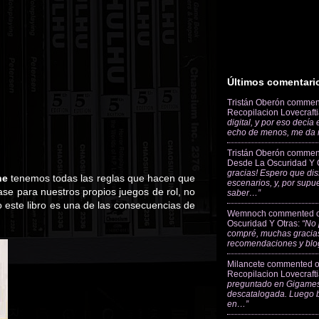
Últimos comentari
Tristán Oberón
commen
Recopilacion Lovecraft
digital, y por eso decía
echo de menos, me da
Tristán Oberón
commen
Desde La Oscuridad Y 
gracias! Espero que dis
ne
tenemos todas las reglas que hacen que
escenarios, y, por supu
se para nuestros propios juegos de rol, no
saber…”
ro este libro es una de las consecuencias de
Wemnoch
commented 
Oscuridad Y Otras
:
“No 
compré, muchas gracias
recomendaciones y blo
Milancete
commented 
Recopilacion Lovecraft
preguntado en Gigames
descatalogada. Luego 
en…”