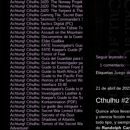
Achtung! Cthulhu 2d20: The Norway Projekt
Achtung! Cthulhu 2d20: The Norway Projekt (PDF)
Achtung! Cthulhu 2d20: The Serpent & The Sands
Achtung! Cthulhu Gaming Tile: Sscret Base & Icy Ruins
Achtung! Cthulhu Skirmish: Commander's Set
Achtung! Cthulhu Tactics Digital (PC)
Achtung! Cthulhu: Assault on the Führer Train
Achtung! Cthulhu: Assault on the Mountains of Madness
Achtung! Cthulhu: Documentos de la Guerra Secreta
Achtung! Cthulhu: Elder Godlike
Achtung! Cthulhu: FATE Investigator's Guide (PDF)
Achtung! Cthulhu: FATE Keeper's Guide (PDF)
Achtung! Cthulhu: Forest of Fear
Seguir leyendo »
Achtung! Cthulhu: Guía del Guardián para la Guerra Secreta
Achtung! Cthulhu: Guía del Investigador para la Guerra Secreta
1 comentario:
Achtung! Cthulhu: Guide to Eastern Front (PDF)
Achtung! Cthulhu: Guide to North Africa (PDF)
Etiquetas
Juego de
Achtung! Cthulhu: Guide to the Pacific Front
Achtung! Cthulhu: Horrors of the Secret War
Achtung! Cthulhu: Interface 19.40
21 de abril de 202
Achtung! Cthulhu: Investigator's Guide to the Secret War
Achtung! Cthulhu: Investigator's Leather & Canvas Bag
Achtung! Cthulhu: Keeper's Guide to the Secret War
Cthulhu #2
Achtung! Cthulhu: Kontamination (PDF)
Achtung! Cthulhu: Le guide des intrigues + ecran
Achtung! Cthulhu: Secret War Limted Edition Book
Quince años lleva
Achtung! Cthulhu: Secrets of the Dust
y ciencia ficción
Achtung! Cthulhu: Shadows of Atlantis
todo tipo, y siemp
Achtung! Cthulhu: Terrors of the Secret War
de
Randolph Car
Adventure!