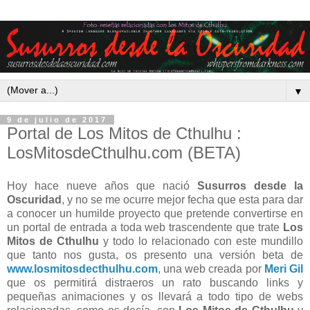
▼
9 de julio de 2017
Portal de Los Mitos de Cthulhu :
LosMitosdeCthulhu.com (BETA)
Hoy hace nueve años que nació
Susurros desde la
Oscuridad
, y no se me ocurre mejor fecha que esta para dar
a conocer un humilde proyecto que pretende convertirse en
un portal de entrada a toda web trascendente que trate
Los
Mitos de Cthulhu
y todo lo relacionado con este mundillo
que tanto nos gusta, os presento una versión beta de
www.losmitosdecthulhu.com
, una web creada por
Meri Gil
que os permitirá distraeros un rato buscando links y
pequeñas animaciones y os llevará a todo tipo de webs