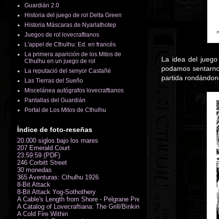
Guardián 2.0
Historia del juego de rol Delta Green
Historia Máscaras de Nyarlathotep
Juegos de rol lovecraftianos
L'appel de Cthulhu: Ed. en francés
La primera aparición de los Mitos de
La idea del jueg
Cthulhu en un juego de rol
podamos sentarnos
La reputació del senyor Castañé
partida rondándon
Las Tierras del Sueño
Miscelánea autógrafos lovecraftianos
Pantallas del Guardián
Portal de Los Mitos de Cthulhu
Índice de foto-reseñas
20.000 siglos bajo los mares
207 Emerald Court
23:59:59 (PDF)
246 Corbitt Street
30 monedas
365 Aventuras: Cthulhu 1926
8-Bit Attack
8-Bit Attack Yog-Sothothery
A Cable's Length from Shore - Pelgrane Press' FreeRPG 2018 (PDF)
A Catalog of Lovecraftiana: The Grill/Binkin Collection
A Cold Fire Within