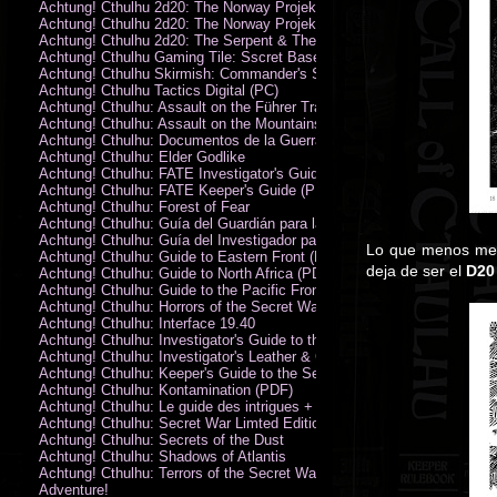
Achtung! Cthulhu 2d20: The Norway Projekt
Achtung! Cthulhu 2d20: The Norway Projekt (PDF)
Achtung! Cthulhu 2d20: The Serpent & The Sands
Achtung! Cthulhu Gaming Tile: Sscret Base & Icy Ruins
Achtung! Cthulhu Skirmish: Commander's Set
Achtung! Cthulhu Tactics Digital (PC)
Achtung! Cthulhu: Assault on the Führer Train
Achtung! Cthulhu: Assault on the Mountains of Madness
Achtung! Cthulhu: Documentos de la Guerra Secreta
Achtung! Cthulhu: Elder Godlike
Achtung! Cthulhu: FATE Investigator's Guide (PDF)
Achtung! Cthulhu: FATE Keeper's Guide (PDF)
Achtung! Cthulhu: Forest of Fear
Achtung! Cthulhu: Guía del Guardián para la Guerra Secreta
Achtung! Cthulhu: Guía del Investigador para la Guerra Secreta
Lo que menos me h
Achtung! Cthulhu: Guide to Eastern Front (PDF)
deja de ser el
D20
Achtung! Cthulhu: Guide to North Africa (PDF)
Achtung! Cthulhu: Guide to the Pacific Front
Achtung! Cthulhu: Horrors of the Secret War
Achtung! Cthulhu: Interface 19.40
Achtung! Cthulhu: Investigator's Guide to the Secret War
Achtung! Cthulhu: Investigator's Leather & Canvas Bag
Achtung! Cthulhu: Keeper's Guide to the Secret War
Achtung! Cthulhu: Kontamination (PDF)
Achtung! Cthulhu: Le guide des intrigues + ecran
Achtung! Cthulhu: Secret War Limted Edition Book
Achtung! Cthulhu: Secrets of the Dust
Achtung! Cthulhu: Shadows of Atlantis
Achtung! Cthulhu: Terrors of the Secret War
Adventure!