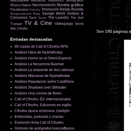
Miscelánea
Miskatonic Repository
Monográfico
Novela gráfica
Necronomicón
Música
Naipes
Promoción
Relato
Revista
Pasatiempos
Peluche
Savage World
Sorteos &
Rompecabezas
Ropa
Concursos
The Laundry
Tarot
The Void
Teatro
TV & Cine
Videojuego
Trueque
World
War Cthulhu
Son 190 páginas en
Entradas destacadas
80 copias de Call of Cthulhu RPG
Análisis Hijos de Nyarlathotep
Análisis Horror en el Orient Express
Análisis La frecuencia Bauman
Análisis La serpiente de dos cabezas
Análisis Máscaras de Nyarlathotep
Análisis Reputación señor Castiñeira
Análisis Shadows over Stillwater
Análisis Una corona de flores
Call of Cthulhu: Ed. internacionales
Call of Cthulhu: Ediciones en inglés
Cthulhu época victoriana: Gaslight
Entrevistas, podcasts y charlas
Evolución ficha Call of Cthulhu
Grimorio de autógrafos lovecraftianos