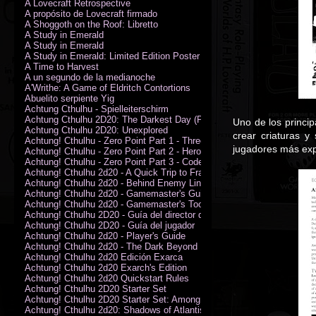
A Lovecraft Retrospective
A propósito de Lovecraft firmado
A Shoggoth on the Roof: Libretto
A Study in Emerald
A Study in Emerald
A Study in Emerald: Limited Edition Poster (Neil Gaiman)
A Time to Harvest
A un segundo de la medianoche
A'Writhe: A Game of Eldritch Contortions
Abuelito serpiente Yig
Achtung Cthulhu - Spielleiterschirm
Achtung Cthulhu 2D20: The Darkest Day (PDF)
Uno de los princi
Achtung Cthulhu 2D20: Unexplored
crear criaturas y
Achtung! Cthulhu - Zero Point Part 1 - Three Kings
jugadores más exp
Achtung! Cthulhu - Zero Point Part 2 - Heroes of the Sea
Achtung! Cthulhu - Zero Point Part 3 - Code of Honour (PDF)
Achtung! Cthulhu 2d20 - A Quick Trip to France (PDF)
Achtung! Cthulhu 2d20 - Behind Enemy Lines
Achtung! Cthulhu 2d20 - Gamemaster's Guide
Achtung! Cthulhu 2d20 - Gamemaster's Toolkit
Achtung! Cthulhu 2D20 - Guía del director de juego
Achtung! Cthulhu 2D20 - Guía del jugador
Achtung! Cthulhu 2d20 - Player's Guide
Achtung! Cthulhu 2d20 - The Dark Beyond
Achtung! Cthulhu 2d20 Edición Exarca
Achtung! Cthulhu 2d20 Exarch's Edition
Achtung! Cthulhu 2d20 Quickstart Rules
Achtung! Cthulhu 2D20 Starter Set
Achtung! Cthulhu 2D20 Starter Set: Among the Wolves (PDF)
Achtung! Cthulhu 2d20: Shadows of Atlantis