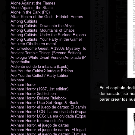
Alone Against the Flames
Alone Against the Static
Alone in the Dark (PC)
Altar, Realm of the Gods: Eldritch Horrors
Among Cultists
Among Cultists: Down into the Abyss
Among Cultists: Mountains of Chaos
Among Cultists: Under the Surface Expansion
Among Cultists: Your Party in the Game!
Amuleto Cthulhu en metal
An Unwelcome Guest: A 1930s Mystery Horror Adventure RPG
Ancient Terrible Things (Second Edition)
Antología White Dwarf Versión Ampliada (PDF)
Apocthulhu
Ardiente sol de la infancia (Epub)
Are You the Cultist? Intrigue Edition
Are You the Cultist? Party Edition
Arkham
Arkham Horror
En el capítulo de
Arkham Horror (1987, 1st edition)
demasiado, se nos
Arkham Horror 3rd Edition
Arkham Horror Deluxe Rulebook
parar crear los nu
Arkham Horror Dice Set Beige & Black
Arkham Horror el juego de cartas: El camino a Carcosa - Exp. campañ
Arkham Horror LCG: La era olvidada (Expansión de campaña)
Arkham Horror LCG: La era olvidada (Expansión de investigadores)
Arkham Horror tercera edición
Arkham Horror, el juego de cartas
Arkham Horror, el juego de cartas: El legado de Dunwich expansión
Arkham Horror, el juego de cartas: El museo Miskatonic