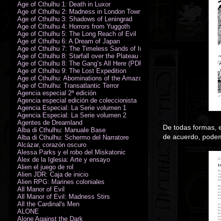
Age of Cthulhu 1: Death in Luxor
Age of Cthulhu 2: Madness in London Town
Age of Cthulhu 3: Shadows of Leningrad
Age of Cthulhu 4: Horrors from Yuggoth
Age of Cthulhu 5: The Long Reach of Evil
Age of Cthulhu 6: A Dream of Japan
Age of Cthulhu 7: The Timeless Sands of India
Age of Cthulhu 8: Starfall over the Plateau of Leng
Age of Cthulhu 8: The Gang’s All Here (PDF)
Age of Cthulhu 9: The Lost Expedition
Age of Cthulhu: Abominations of the Amazon
Age of Cthulhu: Transatlantic Terror
Agencia especial 2ª edición
Agencia especial edición de coleccionista
Agencia Especial: La Serie volumen 1
Agencia Especial: La Serie volumen 2
Agentes de Dreamland
De todas formas, e
Alba di Cthulhu: Manuale Base
de acuerdo, podemo
Alba di Cthulhu: Schermo del Narratore
Alcázar, corazón oscuro
Alessa Parks y el robo del Miskatonic
Álex de la Iglesia: Arte y ensayo
Alien el juego de rol
Alien JDR: Caja de inicio
Alien RPG: Marines coloniales
All Manor of Evil
All Manor of Evil: Madness Stirs
All the Cardinal's Men
ALONE
Alone Against the Dark