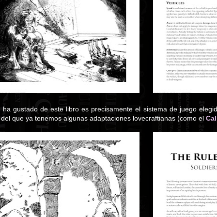
a gustado de este libro es precisamente el sistema de juego elegi
del que ya tenemos algunas adaptaciones lovecraftianas (como el
Cal