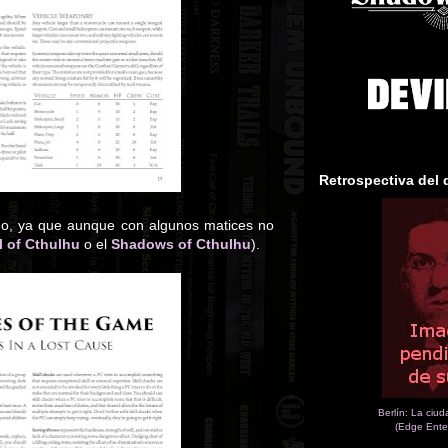
Retrospectiva del 
do, ya que aunque con algunos matices no
l of Cthulhu
o el
Shadows of Cthulhu
).
Berlín: La ciu
(Edge Ente