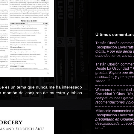
Últimos comentari
Tristán Oberón
commen
Recopilacion Lovecraft
digital, y por eso decía
echo de menos, me da
Tristán Oberón
commen
Desde La Oscuridad Y 
gracias! Espero que dis
escenarios, y, por supu
saber…”
que es un tema que nunca me ha interesado
Wemnoch
commented 
un montón de conjuros de muestra y tablas
Oscuridad Y Otras
:
“No 
compré, muchas gracias
recomendaciones y blo
Milancete
commented 
Recopilacion Lovecraft
preguntado en Gigames
descatalogada. Luego 
en…”