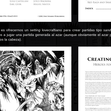
o es ofrecernos un
setting
lovecraftiano para crear partidas tipo
sand
 a jugar una partida generada al azar (aunque obviamente el azar 
os la cabeza).