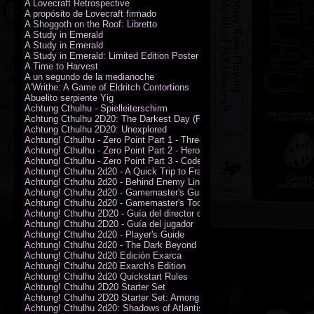
A Lovecraft Retrospective
A propósito de Lovecraft firmado
A Shoggoth on the Roof: Libretto
A Study in Emerald
A Study in Emerald
A Study in Emerald: Limited Edition Poster (Neil Gaiman)
A Time to Harvest
A un segundo de la medianoche
A'Writhe: A Game of Eldritch Contortions
Abuelito serpiente Yig
Achtung Cthulhu - Spielleiterschirm
Achtung Cthulhu 2D20: The Darkest Day (PDF)
Achtung Cthulhu 2D20: Unexplored
Achtung! Cthulhu - Zero Point Part 1 - Three Kings
Achtung! Cthulhu - Zero Point Part 2 - Heroes of the Sea
Achtung! Cthulhu - Zero Point Part 3 - Code of Honour (PDF)
Achtung! Cthulhu 2d20 - A Quick Trip to France (PDF)
Achtung! Cthulhu 2d20 - Behind Enemy Lines
Achtung! Cthulhu 2d20 - Gamemaster's Guide
Achtung! Cthulhu 2d20 - Gamemaster's Toolkit
Achtung! Cthulhu 2D20 - Guía del director de juego
Achtung! Cthulhu 2D20 - Guía del jugador
Achtung! Cthulhu 2d20 - Player's Guide
Achtung! Cthulhu 2d20 - The Dark Beyond
Achtung! Cthulhu 2d20 Edición Exarca
Achtung! Cthulhu 2d20 Exarch's Edition
Achtung! Cthulhu 2d20 Quickstart Rules
Achtung! Cthulhu 2D20 Starter Set
Achtung! Cthulhu 2D20 Starter Set: Among the Wolves (PDF)
Achtung! Cthulhu 2d20: Shadows of Atlantis