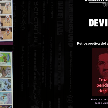
Retrospectiva del 
Berlín: La ciu
(Edge Ente