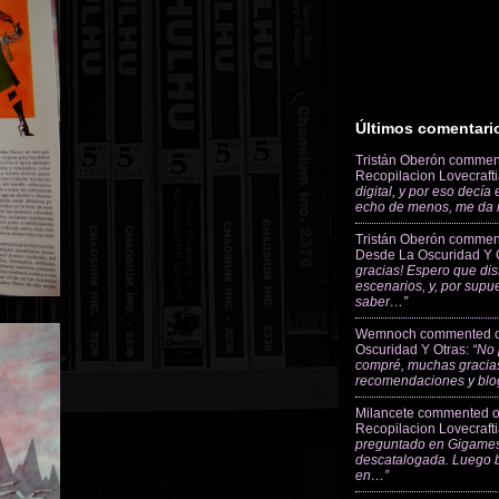
Últimos comentari
Tristán Oberón
commen
Recopilacion Lovecraft
digital, y por eso decía
echo de menos, me da
Tristán Oberón
commen
Desde La Oscuridad Y 
gracias! Espero que dis
escenarios, y, por supu
saber…”
Wemnoch
commented 
Oscuridad Y Otras
:
“No 
compré, muchas gracias
recomendaciones y blo
Milancete
commented 
Recopilacion Lovecraft
preguntado en Gigames
descatalogada. Luego 
en…”