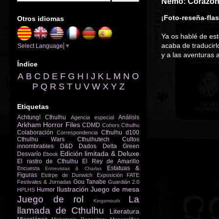
Nemo: Corazón 
¡Foto-reseña-fla
Otros idiomas
Ya os hablé de est
acaba de traducir
Select Language
▼
y a las aventuras 
Índice
A
B
C
D
E
F
G
H
I
J
K
L
M
N
O
P
Q
R
S
T
U
V
W
X
Y
Z
Etiquetas
Achtung! Cthulhu
Análisis
Agencia especial
Arkham Horror Files
CDMD
Cohors Cthulhu
Colaboración
Cthulhu d100
Correspondencia
Cthulhu Wars
Cthulhutech
Cultos
innombrables
D&D
Dados
Delta Green
Edición limitada & Deluxe
Desvarío
Ebook
El rastro de Cthulhu
El Rey de Amarillo
Estatuas &
Encuesta
Entrevistas & Charlas
Figuras
Estirpe de Dunwich
Exposición
FATE
Gou Tanabe
Festivales & Jornadas
Guardián 2.0
Ilustración
Juego de mesa
Humor
HPLHS
Juego de rol
La
Kingsmouth
llamada de Cthulhu
Literatura