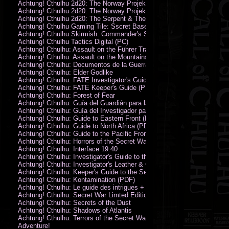
Achtung! Cthulhu 2d20: The Norway Projekt
Achtung! Cthulhu 2d20: The Norway Projekt (PDF)
Achtung! Cthulhu 2d20: The Serpent & The Sands
Achtung! Cthulhu Gaming Tile: Sscret Base & Icy Ruins
Achtung! Cthulhu Skirmish: Commander's Set
Achtung! Cthulhu Tactics Digital (PC)
Achtung! Cthulhu: Assault on the Führer Train
Achtung! Cthulhu: Assault on the Mountains of Madness
Achtung! Cthulhu: Documentos de la Guerra Secreta
Achtung! Cthulhu: Elder Godlike
Achtung! Cthulhu: FATE Investigator's Guide (PDF)
Achtung! Cthulhu: FATE Keeper's Guide (PDF)
Achtung! Cthulhu: Forest of Fear
Achtung! Cthulhu: Guía del Guardián para la Guerra Secreta
Achtung! Cthulhu: Guía del Investigador para la Guerra Secreta
Achtung! Cthulhu: Guide to Eastern Front (PDF)
Achtung! Cthulhu: Guide to North Africa (PDF)
Achtung! Cthulhu: Guide to the Pacific Front
Achtung! Cthulhu: Horrors of the Secret War
Achtung! Cthulhu: Interface 19.40
Achtung! Cthulhu: Investigator's Guide to the Secret War
Achtung! Cthulhu: Investigator's Leather & Canvas Bag
Achtung! Cthulhu: Keeper's Guide to the Secret War
Achtung! Cthulhu: Kontamination (PDF)
Achtung! Cthulhu: Le guide des intrigues + ecran
Achtung! Cthulhu: Secret War Limted Edition Book
Achtung! Cthulhu: Secrets of the Dust
Achtung! Cthulhu: Shadows of Atlantis
Achtung! Cthulhu: Terrors of the Secret War
Adventure!