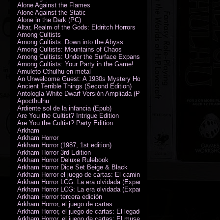
Alone Against the Flames
Alone Against the Static
Alone in the Dark (PC)
Altar, Realm of the Gods: Eldritch Horrors
Among Cultists
Among Cultists: Down into the Abyss
Among Cultists: Mountains of Chaos
Among Cultists: Under the Surface Expansion
Among Cultists: Your Party in the Game!
Amuleto Cthulhu en metal
An Unwelcome Guest: A 1930s Mystery Horror Adventure RPG
Ancient Terrible Things (Second Edition)
Antología White Dwarf Versión Ampliada (PDF)
Apocthulhu
Ardiente sol de la infancia (Epub)
Are You the Cultist? Intrigue Edition
Are You the Cultist? Party Edition
Arkham
Arkham Horror
Arkham Horror (1987, 1st edition)
Arkham Horror 3rd Edition
Arkham Horror Deluxe Rulebook
Arkham Horror Dice Set Beige & Black
Arkham Horror el juego de cartas: El camino a Carcosa - Exp. campañ
Arkham Horror LCG: La era olvidada (Expansión de campaña)
Arkham Horror LCG: La era olvidada (Expansión de investigadores)
Arkham Horror tercera edición
Arkham Horror, el juego de cartas
Arkham Horror, el juego de cartas: El legado de Dunwich expansión
Arkham Horror, el juego de cartas: El museo Miskatonic