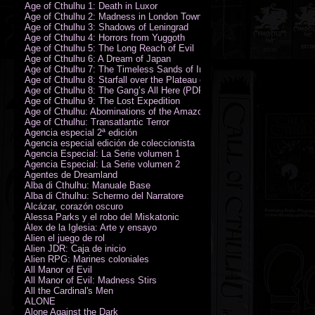
Age of Cthulhu 1: Death in Luxor
Age of Cthulhu 2: Madness in London Town
Age of Cthulhu 3: Shadows of Leningrad
Age of Cthulhu 4: Horrors from Yuggoth
Age of Cthulhu 5: The Long Reach of Evil
Age of Cthulhu 6: A Dream of Japan
Age of Cthulhu 7: The Timeless Sands of India
Age of Cthulhu 8: Starfall over the Plateau of Leng
Age of Cthulhu 8: The Gang’s All Here (PDF)
Age of Cthulhu 9: The Lost Expedition
Age of Cthulhu: Abominations of the Amazon
Age of Cthulhu: Transatlantic Terror
Agencia especial 2ª edición
Agencia especial edición de coleccionista
Agencia Especial: La Serie volumen 1
Agencia Especial: La Serie volumen 2
Agentes de Dreamland
Alba di Cthulhu: Manuale Base
Alba di Cthulhu: Schermo del Narratore
Alcázar, corazón oscuro
Alessa Parks y el robo del Miskatonic
Álex de la Iglesia: Arte y ensayo
Alien el juego de rol
Alien JDR: Caja de inicio
Alien RPG: Marines coloniales
All Manor of Evil
All Manor of Evil: Madness Stirs
All the Cardinal's Men
ALONE
Alone Against the Dark