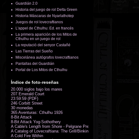
Guardián 2.0
Historia del juego de rol Delta Green
Historia Máscaras de Nyarlathotep
Juegos de rol lovecraftianos
L'appel de Cthulhu: Ed. en francés
La primera aparición de los Mitos de
Cthulhu en un juego de rol
La reputació del senyor Castañé
Las Tierras del Sueño
Miscelánea autógrafos lovecraftianos
Pantallas del Guardián
Portal de Los Mitos de Cthulhu
Índice de foto-reseñas
20.000 siglos bajo los mares
207 Emerald Court
23:59:59 (PDF)
246 Corbitt Street
30 monedas
365 Aventuras: Cthulhu 1926
8-Bit Attack
8-Bit Attack Yog-Sothothery
A Cable's Length from Shore - Pelgrane Press' FreeRPG 2018 (PDF)
A Catalog of Lovecraftiana: The Grill/Binkin Collection
A Cold Fire Within