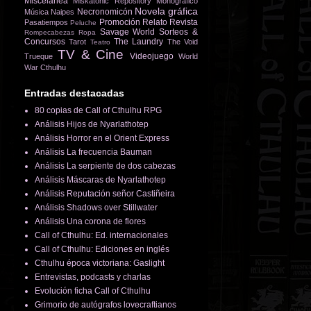
Miscelánea
Miskatonic Repository
Monográfico
Novela gráfica
Necronomicón
Música
Naipes
Promoción
Relato
Revista
Pasatiempos
Peluche
Savage World
Sorteos &
Rompecabezas
Ropa
Concursos
The Laundry
Tarot
The Void
Teatro
TV & Cine
Videojuego
Trueque
World
War Cthulhu
Entradas destacadas
80 copias de Call of Cthulhu RPG
Análisis Hijos de Nyarlathotep
Análisis Horror en el Orient Express
Análisis La frecuencia Bauman
Análisis La serpiente de dos cabezas
Análisis Máscaras de Nyarlathotep
Análisis Reputación señor Castiñeira
Análisis Shadows over Stillwater
Análisis Una corona de flores
Call of Cthulhu: Ed. internacionales
Call of Cthulhu: Ediciones en inglés
Cthulhu época victoriana: Gaslight
Entrevistas, podcasts y charlas
Evolución ficha Call of Cthulhu
Grimorio de autógrafos lovecraftianos