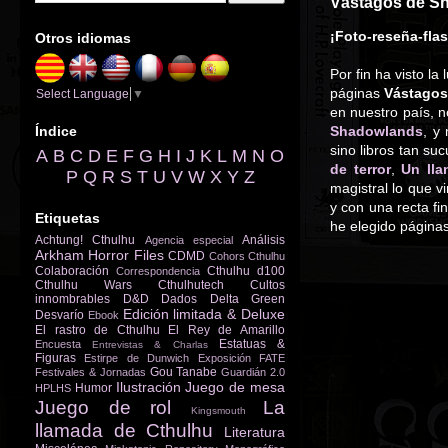
Vástagos de S
¡Foto-reseña-fla
Otros idiomas
Por fin ha visto l
páginas
Vástagos
Select Language
▼
en nuestro país, 
Índice
Shadowlands
, y
sino libros tan s
A
B
C
D
E
F
G
H
I
J
K
L
M
N
O
de terror
,
Un lla
P
Q
R
S
T
U
V
W
X
Y
Z
magistral lo que v
y con una recta fi
Etiquetas
he elegido páginas
Achtung! Cthulhu
Análisis
Agencia especial
Arkham Horror Files
CDMD
Cohors Cthulhu
Colaboración
Cthulhu d100
Correspondencia
Cthulhu Wars
Cthulhutech
Cultos
innombrables
D&D
Dados
Delta Green
Edición limitada & Deluxe
Desvarío
Ebook
El rastro de Cthulhu
El Rey de Amarillo
Estatuas &
Encuesta
Entrevistas & Charlas
Figuras
Estirpe de Dunwich
Exposición
FATE
Gou Tanabe
Festivales & Jornadas
Guardián 2.0
Ilustración
Juego de mesa
Humor
HPLHS
Juego de rol
La
Kingsmouth
llamada de Cthulhu
Literatura