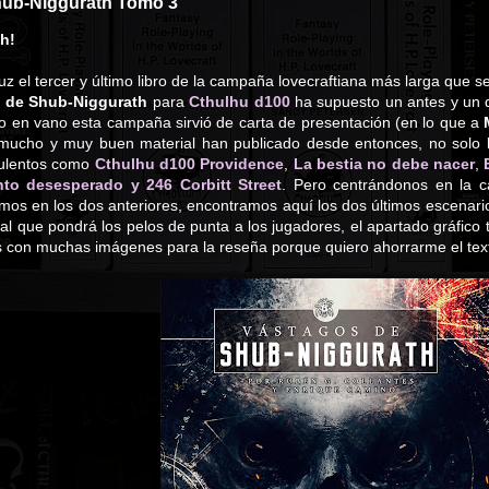
hub-Niggurath Tomo 3
sh!
a luz el tercer y último libro de la campaña lovecraftiana más larga que
 de Shub-Niggurath
para
Cthulhu d100
ha supuesto un antes y un de
no en vano esta campaña sirvió de carta de presentación (en lo que a
 mucho y muy buen material han publicado desde entonces, no solo 
uculentos como
Cthulhu d100 Providence
,
La bestia no debe nacer
,
nto desesperado y 246 Corbitt Street
. Pero centrándonos en la c
imos en los dos anteriores, encontramos aquí los dos últimos escenario
nal que pondrá los pelos de punta a los jugadores, el apartado gráfic
 con muchas imágenes para la reseña porque quiero ahorrarme el texto