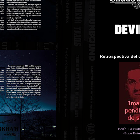
Retrospectiva del 
Berlín: La ciu
(Edge Ente