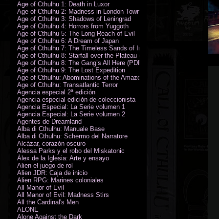
Age of Cthulhu 1: Death in Luxor
Age of Cthulhu 2: Madness in London Town
Age of Cthulhu 3: Shadows of Leningrad
Age of Cthulhu 4: Horrors from Yuggoth
Age of Cthulhu 5: The Long Reach of Evil
Age of Cthulhu 6: A Dream of Japan
Age of Cthulhu 7: The Timeless Sands of India
Age of Cthulhu 8: Starfall over the Plateau of Leng
Age of Cthulhu 8: The Gang’s All Here (PDF)
Age of Cthulhu 9: The Lost Expedition
Age of Cthulhu: Abominations of the Amazon
Age of Cthulhu: Transatlantic Terror
Agencia especial 2ª edición
Agencia especial edición de coleccionista
Agencia Especial: La Serie volumen 1
Agencia Especial: La Serie volumen 2
Agentes de Dreamland
Alba di Cthulhu: Manuale Base
Alba di Cthulhu: Schermo del Narratore
Alcázar, corazón oscuro
Alessa Parks y el robo del Miskatonic
Álex de la Iglesia: Arte y ensayo
Alien el juego de rol
Alien JDR: Caja de inicio
Alien RPG: Marines coloniales
All Manor of Evil
All Manor of Evil: Madness Stirs
All the Cardinal's Men
ALONE
Alone Against the Dark