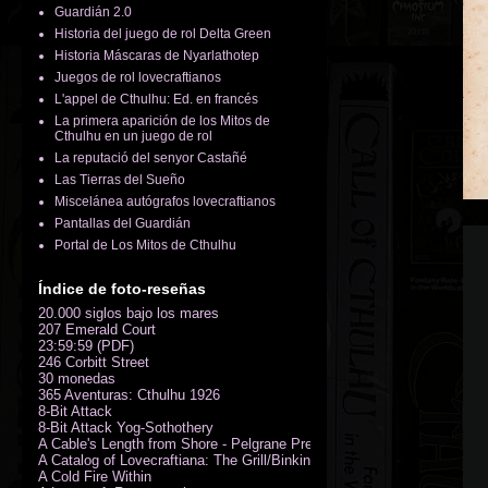
Guardián 2.0
Historia del juego de rol Delta Green
Historia Máscaras de Nyarlathotep
Juegos de rol lovecraftianos
L'appel de Cthulhu: Ed. en francés
La primera aparición de los Mitos de
Cthulhu en un juego de rol
La reputació del senyor Castañé
Las Tierras del Sueño
Miscelánea autógrafos lovecraftianos
Pantallas del Guardián
Portal de Los Mitos de Cthulhu
Índice de foto-reseñas
20.000 siglos bajo los mares
207 Emerald Court
23:59:59 (PDF)
246 Corbitt Street
30 monedas
365 Aventuras: Cthulhu 1926
8-Bit Attack
8-Bit Attack Yog-Sothothery
A Cable's Length from Shore - Pelgrane Press' FreeRPG 2018 (PDF)
A Catalog of Lovecraftiana: The Grill/Binkin Collection
A Cold Fire Within