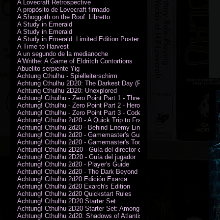
A Lovecraft Retrospective
A propósito de Lovecraft firmado
A Shoggoth on the Roof: Libretto
A Study in Emerald
A Study in Emerald
A Study in Emerald: Limited Edition Poster (Neil Gaiman)
A Time to Harvest
A un segundo de la medianoche
A'Writhe: A Game of Eldritch Contortions
Abuelito serpiente Yig
Achtung Cthulhu - Spielleiterschirm
Achtung Cthulhu 2D20: The Darkest Day (PDF)
Achtung Cthulhu 2D20: Unexplored
Achtung! Cthulhu - Zero Point Part 1 - Three Kings
Achtung! Cthulhu - Zero Point Part 2 - Heroes of the Sea
Achtung! Cthulhu - Zero Point Part 3 - Code of Honour (PDF)
Achtung! Cthulhu 2d20 - A Quick Trip to France (PDF)
Achtung! Cthulhu 2d20 - Behind Enemy Lines
Achtung! Cthulhu 2d20 - Gamemaster's Guide
Achtung! Cthulhu 2d20 - Gamemaster's Toolkit
Achtung! Cthulhu 2D20 - Guía del director de juego
Achtung! Cthulhu 2D20 - Guía del jugador
Achtung! Cthulhu 2d20 - Player's Guide
Achtung! Cthulhu 2d20 - The Dark Beyond
Achtung! Cthulhu 2d20 Edición Exarca
Achtung! Cthulhu 2d20 Exarch's Edition
Achtung! Cthulhu 2d20 Quickstart Rules
Achtung! Cthulhu 2D20 Starter Set
Achtung! Cthulhu 2D20 Starter Set: Among the Wolves (PDF)
Achtung! Cthulhu 2d20: Shadows of Atlantis