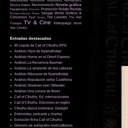
Miscelánea
Miskatonic Repository
Monográfico
Novela gráfica
Necronomicón
Música
Naipes
Promoción
Relato
Revista
Pasatiempos
Peluche
Savage World
Sorteos &
Rompecabezas
Ropa
Concursos
The Laundry
Tarot
The Void
Teatro
TV & Cine
Videojuego
Trueque
World
War Cthulhu
Entradas destacadas
80 copias de Call of Cthulhu RPG
Análisis Hijos de Nyarlathotep
Análisis Horror en el Orient Express
Análisis La frecuencia Bauman
Análisis La serpiente de dos cabezas
Análisis Máscaras de Nyarlathotep
Análisis Reputación señor Castiñeira
Análisis Shadows over Stillwater
Análisis Una corona de flores
Call of Cthulhu: Ed. internacionales
Call of Cthulhu: Ediciones en inglés
Cthulhu época victoriana: Gaslight
Entrevistas, podcasts y charlas
Evolución ficha Call of Cthulhu
Grimorio de autógrafos lovecraftianos