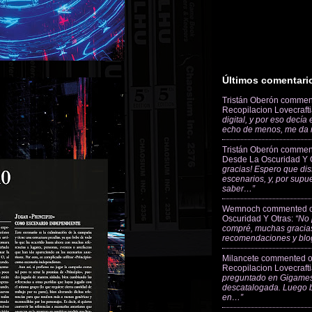
Últimos comentari
Tristán Oberón
commen
Recopilacion Lovecraft
digital, y por eso decía
echo de menos, me da
Tristán Oberón
commen
Desde La Oscuridad Y 
gracias! Espero que dis
escenarios, y, por supu
saber…”
Wemnoch
commented 
Oscuridad Y Otras
:
“No 
compré, muchas gracias
recomendaciones y blo
Milancete
commented 
Recopilacion Lovecraft
preguntado en Gigames
descatalogada. Luego 
en…”