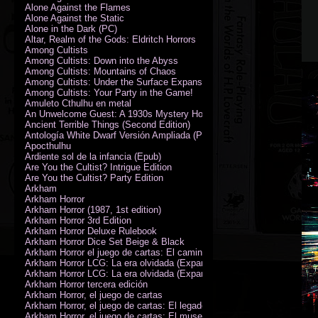
Alone Against the Flames
Alone Against the Static
Alone in the Dark (PC)
Altar, Realm of the Gods: Eldritch Horrors
Among Cultists
Among Cultists: Down into the Abyss
Among Cultists: Mountains of Chaos
Among Cultists: Under the Surface Expansion
Among Cultists: Your Party in the Game!
Amuleto Cthulhu en metal
An Unwelcome Guest: A 1930s Mystery Horror Adventure RPG
Ancient Terrible Things (Second Edition)
Antología White Dwarf Versión Ampliada (PDF)
Apocthulhu
Ardiente sol de la infancia (Epub)
Are You the Cultist? Intrigue Edition
Are You the Cultist? Party Edition
Arkham
Arkham Horror
Arkham Horror (1987, 1st edition)
Arkham Horror 3rd Edition
Arkham Horror Deluxe Rulebook
Arkham Horror Dice Set Beige & Black
Arkham Horror el juego de cartas: El camino a Carcosa - Exp. campañ
Arkham Horror LCG: La era olvidada (Expansión de campaña)
Arkham Horror LCG: La era olvidada (Expansión de investigadores)
Arkham Horror tercera edición
Arkham Horror, el juego de cartas
Arkham Horror, el juego de cartas: El legado de Dunwich expansión
Arkham Horror, el juego de cartas: El museo Miskatonic