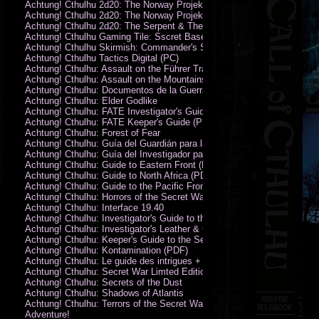
Achtung! Cthulhu 2d20: The Norway Projekt
Achtung! Cthulhu 2d20: The Norway Projekt (PDF)
Achtung! Cthulhu 2d20: The Serpent & The Sands
Achtung! Cthulhu Gaming Tile: Sscret Base & Icy Ruins
Achtung! Cthulhu Skirmish: Commander's Set
Achtung! Cthulhu Tactics Digital (PC)
Achtung! Cthulhu: Assault on the Führer Train
Achtung! Cthulhu: Assault on the Mountains of Madness
Achtung! Cthulhu: Documentos de la Guerra Secreta
Achtung! Cthulhu: Elder Godlike
Achtung! Cthulhu: FATE Investigator's Guide (PDF)
Achtung! Cthulhu: FATE Keeper's Guide (PDF)
Achtung! Cthulhu: Forest of Fear
Achtung! Cthulhu: Guía del Guardián para la Guerra Secreta
Achtung! Cthulhu: Guía del Investigador para la Guerra Secreta
Achtung! Cthulhu: Guide to Eastern Front (PDF)
Achtung! Cthulhu: Guide to North Africa (PDF)
Achtung! Cthulhu: Guide to the Pacific Front
Achtung! Cthulhu: Horrors of the Secret War
Achtung! Cthulhu: Interface 19.40
Achtung! Cthulhu: Investigator's Guide to the Secret War
Achtung! Cthulhu: Investigator's Leather & Canvas Bag
Achtung! Cthulhu: Keeper's Guide to the Secret War
Achtung! Cthulhu: Kontamination (PDF)
Achtung! Cthulhu: Le guide des intrigues + ecran
Achtung! Cthulhu: Secret War Limted Edition Book
Achtung! Cthulhu: Secrets of the Dust
Achtung! Cthulhu: Shadows of Atlantis
Achtung! Cthulhu: Terrors of the Secret War
Adventure!