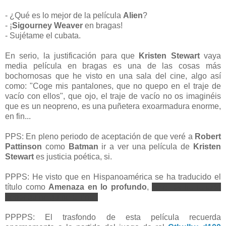
- ¿Qué es lo mejor de la película
Alien
?
- ¡
Sigourney Weaver
en bragas!
- Sujétame el cubata.
En serio, la justificación para que
Kristen Stewart
vaya
media película en bragas es una de las cosas más
bochornosas que he visto en una sala del cine, algo así
como: "Coge mis pantalones, que no quepo en el traje de
vacío con ellos", que ojo, el traje de vacío no os imaginéis
que es un neopreno, es una puñetera exoarmadura enorme,
en fin...
PPS: En pleno periodo de aceptación de que veré a
Robert
Pattinson
como
Batman
ir a ver una película de
Kristen
Stewart
es justicia poética, si.
PPPS: He visto que en Hispanoamérica se ha traducido el
título como
Amenaza en lo profundo
,
solo les ha faltado
poner guiño guiño al final.
PPPPS: El trasfondo de esta película recuerda