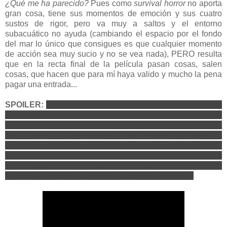
¿Qué me ha parecido?
Pues como
survival horror
no aporta
gran cosa, tiene sus momentos de emoción y sus cuatro
sustos de rigor, pero va muy a saltos y el entorno
subacuático no ayuda (cambiando el espacio por el fondo
del mar lo único que consigues es que cualquier momento
de acción sea muy sucio y no se vea nada), PERO resulta
que en la recta final de la película pasan cosas, salen
cosas, que hacen que para mí haya valido y mucho la pena
pagar una entrada...
SPOILER:
Es el mejor
Cthulhu
que he visto en mi vida en
el cine, y ojalá me equivoque pero si no cambian mucho las
cosas no aspiro a ver uno mejor, se ve poco y mal, pero es
una maravilla. Que conste que ni se le menciona ni se habla
para nada de
Mitos de Cthulhu
, pero sus momentos en
pantalla y los momentos
Delta Green
con documentos
clasificados en los créditos finales han hecho que, como
decía antes, haya merecido la pena ir a verla al cine.