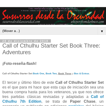
▼
28 de diciembre de 2018
Call of Cthulhu Starter Set Book Three:
Adventures
¡Foto-reseña-flash!
Call of Cthulhu Starter Set
Book One
,
Book Two
,
Book Three
y
Box & Extras
.
El tercer y último libro de este
Call of Cthulhu Starter Set
es el que para mi hace que esta caja de iniciación sea una
buena compra hasta para los veteranos, ya que nos ofrece
tres partidas clásicas revisadas y adaptadas a
Call of
Cthulhu 7th Edition
, se trata de
Paper Chase
, un