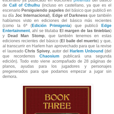
escenario ya publicado en ediciones
pretéritas
del básico
de
Call of Cthulhu
(incluso en castellano, ya que es el
escenario
Persiguiendo papeles
del básico que publicó en
su día
Joc Internacional
),
Edge of Darkness
que también
habíamos visto en ediciones del básico más recientes
(como la 6ª (
Edición Primigenia
) que publicó
Edge
Entertainment
, ahí se titulaba
El margen de las tinieblas
)
y
Dead Man Stomp
, que también tenemos en estas
ediciones recientes del básico (
El baile del muerto
) y que,
al transcurrir en Harlem han aprovechado para que la revise
el laureado
Chris Spivey
, autor del
Harlem Unbound
(del
que recordemos
Chaosium
publicará una segunda
edición). Todo esto viene acompañado de 28 páginas de
planos, ayudas para los jugadores y personajes
pregenerados para que podamos empezar a jugar sin
demora.