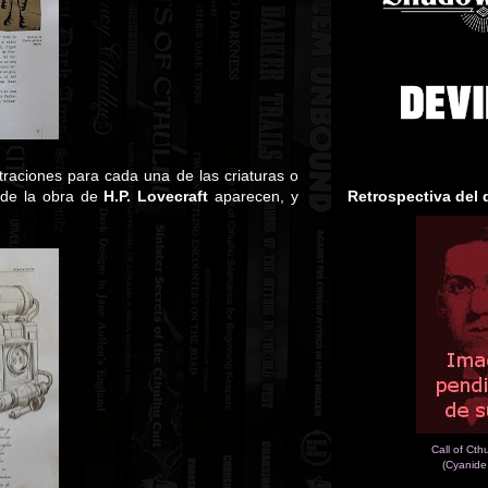
traciones para cada una de las criaturas o
 de la obra de
H.P. Lovecraft
aparecen, y
Retrospectiva del 
Call of Cth
(Cyanide