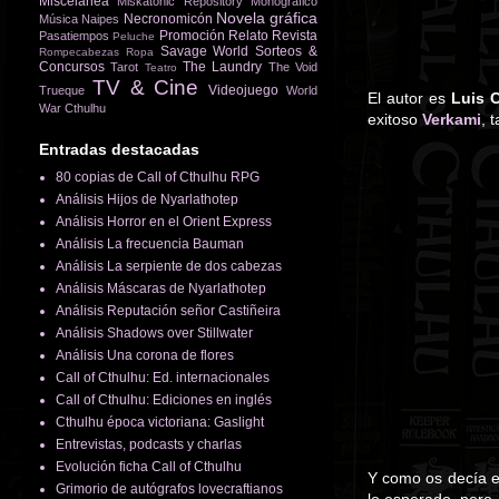
Miscelánea
Miskatonic Repository
Monográfico
Novela gráfica
Necronomicón
Música
Naipes
Promoción
Relato
Revista
Pasatiempos
Peluche
Savage World
Sorteos &
Rompecabezas
Ropa
Concursos
The Laundry
Tarot
The Void
Teatro
TV & Cine
Videojuego
Trueque
World
El autor es
Luis 
War Cthulhu
exitoso
Verkami
, 
Entradas destacadas
80 copias de Call of Cthulhu RPG
Análisis Hijos de Nyarlathotep
Análisis Horror en el Orient Express
Análisis La frecuencia Bauman
Análisis La serpiente de dos cabezas
Análisis Máscaras de Nyarlathotep
Análisis Reputación señor Castiñeira
Análisis Shadows over Stillwater
Análisis Una corona de flores
Call of Cthulhu: Ed. internacionales
Call of Cthulhu: Ediciones en inglés
Cthulhu época victoriana: Gaslight
Entrevistas, podcasts y charlas
Evolución ficha Call of Cthulhu
Y como os decía e
Grimorio de autógrafos lovecraftianos