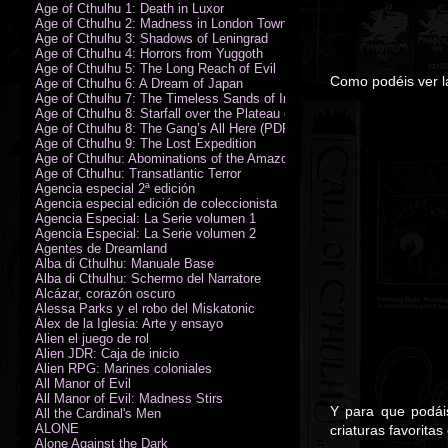
Age of Cthulhu 1: Death in Luxor
Age of Cthulhu 2: Madness in London Town
Age of Cthulhu 3: Shadows of Leningrad
Age of Cthulhu 4: Horrors from Yuggoth
Age of Cthulhu 5: The Long Reach of Evil
Como podéis ver la 
Age of Cthulhu 6: A Dream of Japan
Age of Cthulhu 7: The Timeless Sands of India
Age of Cthulhu 8: Starfall over the Plateau of Leng
Age of Cthulhu 8: The Gang’s All Here (PDF)
Age of Cthulhu 9: The Lost Expedition
Age of Cthulhu: Abominations of the Amazon
Age of Cthulhu: Transatlantic Terror
Agencia especial 2ª edición
Agencia especial edición de coleccionista
Agencia Especial: La Serie volumen 1
Agencia Especial: La Serie volumen 2
Agentes de Dreamland
Alba di Cthulhu: Manuale Base
Alba di Cthulhu: Schermo del Narratore
Alcázar, corazón oscuro
Alessa Parks y el robo del Miskatonic
Álex de la Iglesia: Arte y ensayo
Alien el juego de rol
Alien JDR: Caja de inicio
Alien RPG: Marines coloniales
All Manor of Evil
All Manor of Evil: Madness Stirs
Y para que podái
All the Cardinal's Men
ALONE
criaturas favoritas
Alone Against the Dark