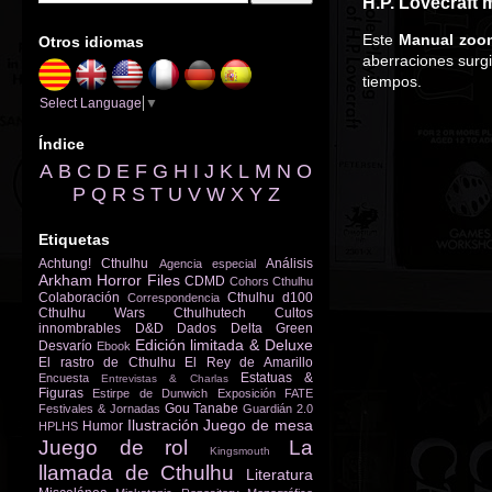
H.P. Lovecraft
Este
Manual zoo
Otros idiomas
aberraciones surg
tiempos.
Select Language
▼
Índice
A
B
C
D
E
F
G
H
I
J
K
L
M
N
O
P
Q
R
S
T
U
V
W
X
Y
Z
Etiquetas
Achtung! Cthulhu
Análisis
Agencia especial
Arkham Horror Files
CDMD
Cohors Cthulhu
Colaboración
Cthulhu d100
Correspondencia
Cthulhu Wars
Cthulhutech
Cultos
innombrables
D&D
Dados
Delta Green
Edición limitada & Deluxe
Desvarío
Ebook
El rastro de Cthulhu
El Rey de Amarillo
Estatuas &
Encuesta
Entrevistas & Charlas
Figuras
Estirpe de Dunwich
Exposición
FATE
Gou Tanabe
Festivales & Jornadas
Guardián 2.0
Ilustración
Juego de mesa
Humor
HPLHS
Juego de rol
La
Kingsmouth
llamada de Cthulhu
Literatura