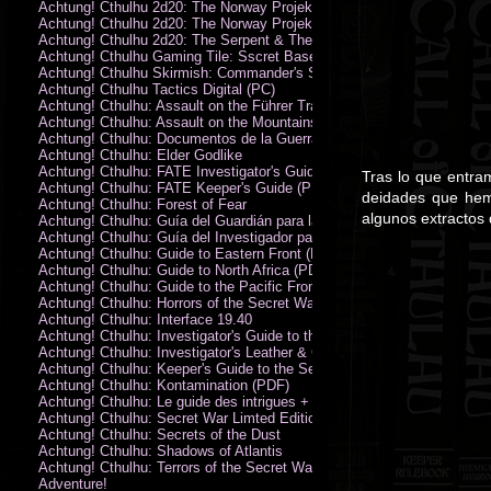
Achtung! Cthulhu 2d20: The Norway Projekt
Achtung! Cthulhu 2d20: The Norway Projekt (PDF)
Achtung! Cthulhu 2d20: The Serpent & The Sands
Achtung! Cthulhu Gaming Tile: Sscret Base & Icy Ruins
Achtung! Cthulhu Skirmish: Commander's Set
Achtung! Cthulhu Tactics Digital (PC)
Achtung! Cthulhu: Assault on the Führer Train
Achtung! Cthulhu: Assault on the Mountains of Madness
Achtung! Cthulhu: Documentos de la Guerra Secreta
Achtung! Cthulhu: Elder Godlike
Achtung! Cthulhu: FATE Investigator's Guide (PDF)
Tras lo que entra
Achtung! Cthulhu: FATE Keeper's Guide (PDF)
deidades que hemo
Achtung! Cthulhu: Forest of Fear
algunos extractos 
Achtung! Cthulhu: Guía del Guardián para la Guerra Secreta
Achtung! Cthulhu: Guía del Investigador para la Guerra Secreta
Achtung! Cthulhu: Guide to Eastern Front (PDF)
Achtung! Cthulhu: Guide to North Africa (PDF)
Achtung! Cthulhu: Guide to the Pacific Front
Achtung! Cthulhu: Horrors of the Secret War
Achtung! Cthulhu: Interface 19.40
Achtung! Cthulhu: Investigator's Guide to the Secret War
Achtung! Cthulhu: Investigator's Leather & Canvas Bag
Achtung! Cthulhu: Keeper's Guide to the Secret War
Achtung! Cthulhu: Kontamination (PDF)
Achtung! Cthulhu: Le guide des intrigues + ecran
Achtung! Cthulhu: Secret War Limted Edition Book
Achtung! Cthulhu: Secrets of the Dust
Achtung! Cthulhu: Shadows of Atlantis
Achtung! Cthulhu: Terrors of the Secret War
Adventure!