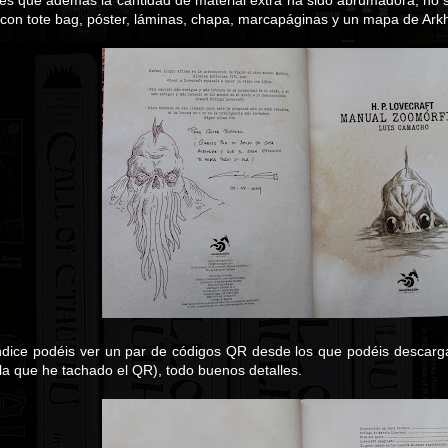
es que además la cantidad de material extra ha sido abrumadora, no s
 con tote bag, póster, láminas, chapa, marcapáginas y un mapa de Ark
ndice podéis ver un par de códigos QR desde los que podéis descarga
la que he tachado el QR), todo buenos detalles.