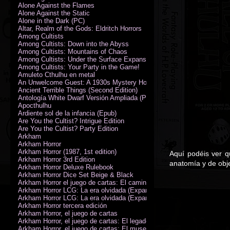
Alone Against the Flames
Alone Against the Static
Alone in the Dark (PC)
Altar, Realm of the Gods: Eldritch Horrors
Among Cultists
Among Cultists: Down into the Abyss
Among Cultists: Mountains of Chaos
Among Cultists: Under the Surface Expansion
Among Cultists: Your Party in the Game!
Amuleto Cthulhu en metal
An Unwelcome Guest: A 1930s Mystery Horror Adventure RPG
Ancient Terrible Things (Second Edition)
Antología White Dwarf Versión Ampliada (PDF)
Apocthulhu
Ardiente sol de la infancia (Epub)
Are You the Cultist? Intrigue Edition
Are You the Cultist? Party Edition
Arkham
Arkham Horror
Arkham Horror (1987, 1st edition)
Aquí podéis ver q
Arkham Horror 3rd Edition
anatomía y de obje
Arkham Horror Deluxe Rulebook
Arkham Horror Dice Set Beige & Black
Arkham Horror el juego de cartas: El camino a Carcosa - Exp. campañ
Arkham Horror LCG: La era olvidada (Expansión de campaña)
Arkham Horror LCG: La era olvidada (Expansión de investigadores)
Arkham Horror tercera edición
Arkham Horror, el juego de cartas
Arkham Horror, el juego de cartas: El legado de Dunwich expansión
Arkham Horror, el juego de cartas: El museo Miskatonic