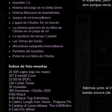
lo esperado, pero 
Guardián 2.0
sino porque venía
Historia del juego de rol Delta Green
Historia Máscaras de Nyarlathotep
Juegos de rol lovecraftianos
L'appel de Cthulhu: Ed. en francés
La primera aparición de los Mitos de
Cthulhu en un juego de rol
La reputació del senyor Castañé
Las Tierras del Sueño
Miscelánea autógrafos lovecraftianos
Pantallas del Guardián
Portal de Los Mitos de Cthulhu
Índice de foto-reseñas
20.000 siglos bajo los mares
207 Emerald Court
23:59:59 (PDF)
246 Corbitt Street
30 monedas
Además junto al í
365 Aventuras: Cthulhu 1926
banda sonora (de 
8-Bit Attack
8-Bit Attack Yog-Sothothery
A Cable's Length from Shore - Pelgrane Press' FreeRPG 2018 (PDF)
A Catalog of Lovecraftiana: The Grill/Binkin Collection
A Cold Fire Within