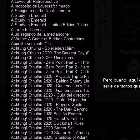
A Lovecraft Retrospective
A propósito de Lovecraft firmado
A Shoggoth on the Roof: Libretto
A Study in Emerald
A Study in Emerald
A Study in Emerald: Limited Edition Poster (Neil Gaiman)
A Time to Harvest
A un segundo de la medianoche
A'Writhe: A Game of Eldritch Contortions
Abuelito serpiente Yig
Achtung Cthulhu - Spielleiterschirm
Achtung Cthulhu 2D20: The Darkest Day (PDF)
Achtung Cthulhu 2D20: Unexplored
Achtung! Cthulhu - Zero Point Part 1 - Three Kings
Achtung! Cthulhu - Zero Point Part 2 - Heroes of the Sea
Achtung! Cthulhu - Zero Point Part 3 - Code of Honour (PDF)
Achtung! Cthulhu 2d20 - A Quick Trip to France (PDF)
Pero bueno, aquí 
Achtung! Cthulhu 2d20 - Behind Enemy Lines
Achtung! Cthulhu 2d20 - Gamemaster's Guide
serie de textos q
Achtung! Cthulhu 2d20 - Gamemaster's Toolkit
Achtung! Cthulhu 2D20 - Guía del director de juego
Achtung! Cthulhu 2D20 - Guía del jugador
Achtung! Cthulhu 2d20 - Player's Guide
Achtung! Cthulhu 2d20 - The Dark Beyond
Achtung! Cthulhu 2d20 Edición Exarca
Achtung! Cthulhu 2d20 Exarch's Edition
Achtung! Cthulhu 2d20 Quickstart Rules
Achtung! Cthulhu 2D20 Starter Set
Achtung! Cthulhu 2D20 Starter Set: Among the Wolves (PDF)
Achtung! Cthulhu 2d20: Shadows of Atlantis