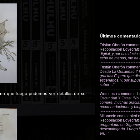
Últimos comentari
Tristán Oberón
commen
Recopilacion Lovecraft
digital, y por eso decía
echo de menos, me da
Tristán Oberón
commen
Desde La Oscuridad Y 
gracias! Espero que dis
escenarios, y, por supu
saber…”
sino que luego podemos ver detalles de su
Wemnoch
commented 
Oscuridad Y Otras
:
“No 
compré, muchas gracias
recomendaciones y blo
Milancete
commented 
Recopilacion Lovecraft
preguntado en Gigames
descatalogada. Luego 
en…”