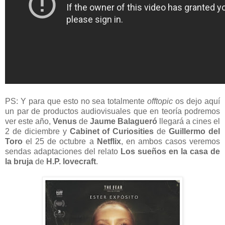
PS: Y para que esto no sea totalmente
offtopic
os dejo aquí
un par de productos audiovisuales que en teoría podremos
ver este año,
Venus
de
Jaume Balagueró
llegará a cines el
2 de diciembre y
Cabinet of Curiosities
de
Guillermo del
Toro
el 25 de octubre a
Netflix
, en ambos casos veremos
sendas adaptaciones del relato
Los sueños en la casa de
la bruja
de
H.P. lovecraft
.