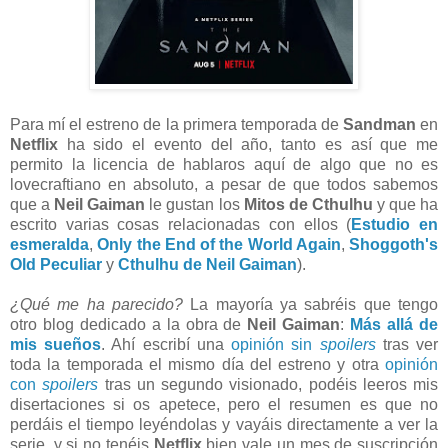
Para mí el estreno de la primera temporada de
Sandman
en
Netflix
ha sido el evento del año, tanto es así que me
permito la licencia de hablaros aquí de algo que no es
lovecraftiano en absoluto, a pesar de que todos sabemos
que a
Neil Gaiman
le gustan los
Mitos de Cthulhu
y que ha
escrito varias cosas relacionadas con ellos (
Estudio en
esmeralda
,
Only the End of the World Again
,
Shoggoth's
Old Peculiar
y
Cthulhu de Neil Gaiman
).
¿Qué me ha parecido?
La mayoría ya sabréis que tengo
otro blog dedicado a la obra de
Neil Gaiman
:
Más allá de
mis sueños
. Ahí escribí una
opinión sin
spoilers
tras ver
toda la temporada el mismo día del estreno y otra
opinión
con
spoilers
tras un segundo visionado, podéis leeros mis
disertaciones si os apetece, pero el resumen es que no
perdáis el tiempo leyéndolas y vayáis directamente a ver la
serie, y si no tenéis
Netflix
bien vale un mes de suscripción