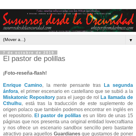
▼
7 de octubre de 2019
El pastor de polillas
¡Foto-reseña-flash!
Enrique Camino
, la mente pensante tras
La segunda
ánfora
, el primer escenario en castellano que se subió a la
Miskatonic Repository
para el juego de rol
La llamada de
Cthulhu
, está tras la traducción de este suplemento de
origen polaco que también podemos encontrar en inglés en
el repositorio.
El pastor de polillas
es un libro de unas 15
páginas que nos presenta una original entidad lovecraftiana
y nos ofrece un escenario
sandbox
sencillo pero bastante
atractivo para aquellos
Guardianes
que gustamos de poner