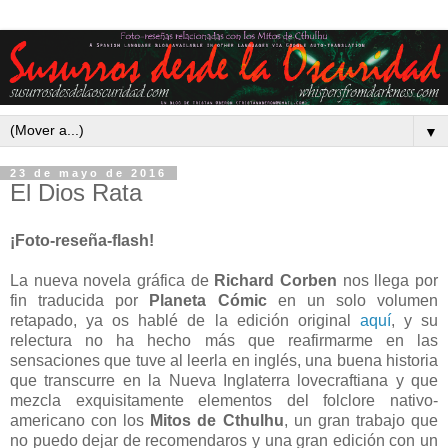
▼
23 de mayo de 2016
El Dios Rata
¡Foto-reseña-flash!
La nueva novela gráfica de
Richard Corben
nos llega por
fin traducida por
Planeta Cómic
en un solo volumen
retapado, ya os hablé de la edición original
aquí
, y su
relectura no ha hecho más que reafirmarme en las
sensaciones que tuve al leerla en inglés, una buena historia
que transcurre en la Nueva Inglaterra lovecraftiana y que
mezcla exquisitamente elementos del folclore nativo-
americano con los
Mitos de Cthulhu
, un gran trabajo que
no puedo dejar de recomendaros y una gran edición con un