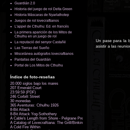
Guardián 2.0
Historia del juego de rol Delta Green
Historia Máscaras de Nyarlathotep
Juegos de rol lovecraftianos
L'appel de Cthulhu: Ed. en francés
La primera aparición de los Mitos de
Cthulhu en un juego de rol
Un pase para la b
La reputació del senyor Castañé
asistir a las reun
Las Tierras del Sueño
Miscelánea autógrafos lovecraftianos
Pantallas del Guardián
Portal de Los Mitos de Cthulhu
Índice de foto-reseñas
20.000 siglos bajo los mares
207 Emerald Court
23:59:59 (PDF)
246 Corbitt Street
30 monedas
365 Aventuras: Cthulhu 1926
8-Bit Attack
8-Bit Attack Yog-Sothothery
A Cable's Length from Shore - Pelgrane Press' FreeRPG 2018 (PDF)
A Catalog of Lovecraftiana: The Grill/Binkin Collection
A Cold Fire Within