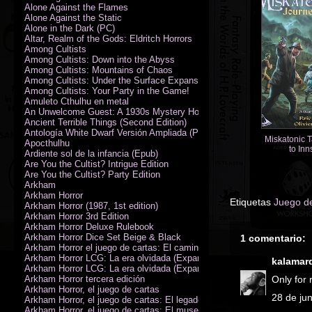
Alone Against the Flames
Alone Against the Static
Alone in the Dark (PC)
Altar, Realm of the Gods: Eldritch Horrors
Among Cultists
Among Cultists: Down into the Abyss
Among Cultists: Mountains of Chaos
Among Cultists: Under the Surface Expansion
Among Cultists: Your Party in the Game!
Amuleto Cthulhu en metal
An Unwelcome Guest: A 1930s Mystery Horror Adventure RPG
Ancient Terrible Things (Second Edition)
Antología White Dwarf Versión Ampliada (PDF)
Miskatonic T
Apocthulhu
to In
Ardiente sol de la infancia (Epub)
Are You the Cultist? Intrigue Edition
Are You the Cultist? Party Edition
Arkham
Arkham Horror
Etiquetas
Juego de
Arkham Horror (1987, 1st edition)
Arkham Horror 3rd Edition
Arkham Horror Deluxe Rulebook
Arkham Horror Dice Set Beige & Black
1 comentario:
Arkham Horror el juego de cartas: El camino a Carcosa - Exp. campañ
Arkham Horror LCG: La era olvidada (Expansión de campaña)
kalamar
Arkham Horror LCG: La era olvidada (Expansión de investigadores)
Arkham Horror tercera edición
Only for 
Arkham Horror, el juego de cartas
28 de ju
Arkham Horror, el juego de cartas: El legado de Dunwich expansión
Arkham Horror, el juego de cartas: El museo Miskatonic