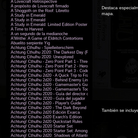
A Lovecraft Retrospective
A propósito de Lovecraft firmado
Destaca especialm
A Shoggoth on the Roof: Libretto
mapa.
A Study in Emerald
A Study in Emerald
A Study in Emerald: Limited Edition Poster (Neil Gaiman)
A Time to Harvest
A un segundo de la medianoche
A'Writhe: A Game of Eldritch Contortions
Abuelito serpiente Yig
Achtung Cthulhu - Spielleiterschirm
Achtung Cthulhu 2D20: The Darkest Day (PDF)
Achtung Cthulhu 2D20: Unexplored
Achtung! Cthulhu - Zero Point Part 1 - Three Kings
Achtung! Cthulhu - Zero Point Part 2 - Heroes of the Sea
Achtung! Cthulhu - Zero Point Part 3 - Code of Honour (PDF)
Achtung! Cthulhu 2d20 - A Quick Trip to France (PDF)
Achtung! Cthulhu 2d20 - Behind Enemy Lines
Achtung! Cthulhu 2d20 - Gamemaster's Guide
Achtung! Cthulhu 2d20 - Gamemaster's Toolkit
Achtung! Cthulhu 2D20 - Guía del director de juego
Achtung! Cthulhu 2D20 - Guía del jugador
Achtung! Cthulhu 2d20 - Player's Guide
Achtung! Cthulhu 2d20 - The Dark Beyond
También se incluye
Achtung! Cthulhu 2d20 Edición Exarca
Achtung! Cthulhu 2d20 Exarch's Edition
Achtung! Cthulhu 2d20 Quickstart Rules
Achtung! Cthulhu 2D20 Starter Set
Achtung! Cthulhu 2D20 Starter Set: Among the Wolves (PDF)
Achtung! Cthulhu 2d20: Shadows of Atlantis