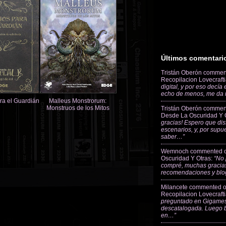
Últimos comentari
Tristán Oberón
commen
Recopilacion Lovecraft
digital, y por eso decía
echo de menos, me da
ra el Guardián
Malleus Monstrorum:
Monstruos de los Mitos
Tristán Oberón
commen
Desde La Oscuridad Y 
gracias! Espero que dis
escenarios, y, por supu
saber…”
Wemnoch
commented 
Oscuridad Y Otras
:
“No 
compré, muchas gracias
recomendaciones y blo
Milancete
commented 
Recopilacion Lovecraft
preguntado en Gigames
descatalogada. Luego 
en…”