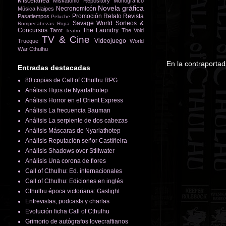
Miscelánea
Miskatonic Repository
Monográfico
Novela gráfica
Necronomicón
Música
Naipes
Promoción
Relato
Revista
Pasatiempos
Peluche
Savage World
Sorteos &
Rompecabezas
Ropa
Concursos
The Laundry
Tarot
The Void
Teatro
TV & Cine
Videojuego
Trueque
World
War Cthulhu
En la contraportad
Entradas destacadas
80 copias de Call of Cthulhu RPG
Análisis Hijos de Nyarlathotep
Análisis Horror en el Orient Express
Análisis La frecuencia Bauman
Análisis La serpiente de dos cabezas
Análisis Máscaras de Nyarlathotep
Análisis Reputación señor Castiñeira
Análisis Shadows over Stillwater
Análisis Una corona de flores
Call of Cthulhu: Ed. internacionales
Call of Cthulhu: Ediciones en inglés
Cthulhu época victoriana: Gaslight
Entrevistas, podcasts y charlas
Evolución ficha Call of Cthulhu
Grimorio de autógrafos lovecraftianos