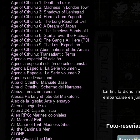
Age of Cthulhu 1: Death in Luxor
Age of Cthulhu 2: Madness in London Town
Age of Cthulhu 3: Shadows of Leningrad
Age of Cthulhu 4: Horrors from Yuggoth
Age of Cthulhu 5: The Long Reach of Evil
Age of Cthulhu 6: A Dream of Japan
Age of Cthulhu 7: The Timeless Sands of India
Age of Cthulhu 8: Starfall over the Plateau of Leng
Age of Cthulhu 8: The Gang’s All Here (PDF)
Age of Cthulhu 9: The Lost Expedition
Age of Cthulhu: Abominations of the Amazon
Age of Cthulhu: Transatlantic Terror
Agencia especial 2ª edición
Agencia especial edición de coleccionista
Agencia Especial: La Serie volumen 1
Agencia Especial: La Serie volumen 2
Agentes de Dreamland
Alba di Cthulhu: Manuale Base
Alba di Cthulhu: Schermo del Narratore
En fin, lo dicho,
Alcázar, corazón oscuro
Alessa Parks y el robo del Miskatonic
embarcarse en junt
Álex de la Iglesia: Arte y ensayo
Alien el juego de rol
Alien JDR: Caja de inicio
Alien RPG: Marines coloniales
All Manor of Evil
All Manor of Evil: Madness Stirs
Foto-reseñas
All the Cardinal's Men
ALONE
Alone Against the Dark