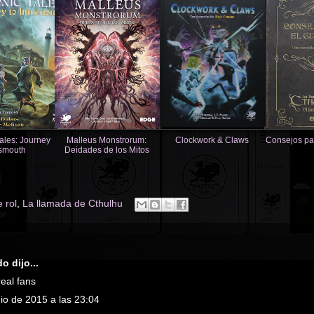
ales: Journey
Malleus Monstrorum:
Clockwork & Claws
Consejos pa
nsmouth
Deidades de los Mitos
 rol
,
La llamada de Cthulhu
a
do
dijo...
real fans
nio de 2015 a las 23:04