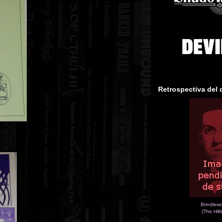
Retrospectiva del 
Brindlew
(The Hill