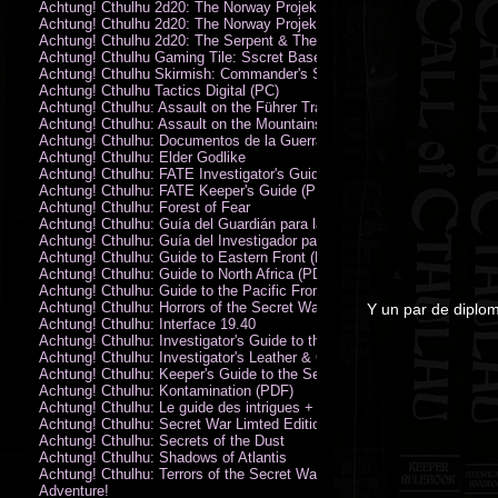
Achtung! Cthulhu 2d20: The Norway Projekt
Achtung! Cthulhu 2d20: The Norway Projekt (PDF)
Achtung! Cthulhu 2d20: The Serpent & The Sands
Achtung! Cthulhu Gaming Tile: Sscret Base & Icy Ruins
Achtung! Cthulhu Skirmish: Commander's Set
Achtung! Cthulhu Tactics Digital (PC)
Achtung! Cthulhu: Assault on the Führer Train
Achtung! Cthulhu: Assault on the Mountains of Madness
Achtung! Cthulhu: Documentos de la Guerra Secreta
Achtung! Cthulhu: Elder Godlike
Achtung! Cthulhu: FATE Investigator's Guide (PDF)
Achtung! Cthulhu: FATE Keeper's Guide (PDF)
Achtung! Cthulhu: Forest of Fear
Achtung! Cthulhu: Guía del Guardián para la Guerra Secreta
Achtung! Cthulhu: Guía del Investigador para la Guerra Secreta
Achtung! Cthulhu: Guide to Eastern Front (PDF)
Achtung! Cthulhu: Guide to North Africa (PDF)
Achtung! Cthulhu: Guide to the Pacific Front
Achtung! Cthulhu: Horrors of the Secret War
Y un par de diplo
Achtung! Cthulhu: Interface 19.40
Achtung! Cthulhu: Investigator's Guide to the Secret War
Achtung! Cthulhu: Investigator's Leather & Canvas Bag
Achtung! Cthulhu: Keeper's Guide to the Secret War
Achtung! Cthulhu: Kontamination (PDF)
Achtung! Cthulhu: Le guide des intrigues + ecran
Achtung! Cthulhu: Secret War Limted Edition Book
Achtung! Cthulhu: Secrets of the Dust
Achtung! Cthulhu: Shadows of Atlantis
Achtung! Cthulhu: Terrors of the Secret War
Adventure!