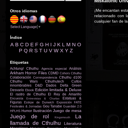
Miskatonic Univ
¡Me encantan esta
Otros idiomas
relacionado con 
cualquier fan de l
Select Language
▼
Índice
A
B
C
D
E
F
G
H
I
J
K
L
M
N
O
P
Q
R
S
T
U
V
W
X
Y
Z
Etiquetas
Achtung! Cthulhu
Análisis
Agencia especial
Arkham Horror Files
CDMD
Cohors Cthulhu
Colaboración
Cthulhu d100
Correspondencia
Cthulhu Wars
Cthulhutech
Cultos
innombrables
D&D
Dados
Delta Green
Edición limitada & Deluxe
Desvarío
Ebook
El rastro de Cthulhu
El Rey de Amarillo
Estatuas &
Encuesta
Entrevistas & Charlas
Figuras
Estirpe de Dunwich
Exposición
FATE
Gou Tanabe
Festivales & Jornadas
Guardián 2.0
Ilustración
Juego de mesa
Humor
HPLHS
Juego de rol
La
Kingsmouth
llamada de Cthulhu
Literatura