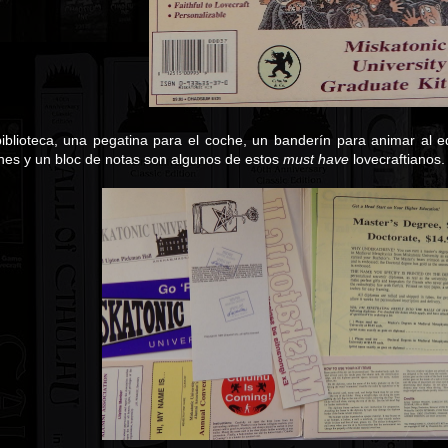
iblioteca, una pegatina para el coche, un banderín para animar al equ
iones y un bloc de notas son algunos de estos
must have
lovecraftianos.