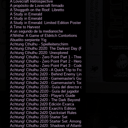
A Lovecraft Retrospective
A propósito de Lovecraft firmado
A Shoggoth on the Roof: Libretto
A Study in Emerald
A Study in Emerald
A Study in Emerald: Limited Edition Poster (Neil Gaiman)
A Time to Harvest
A un segundo de la medianoche
A'Writhe: A Game of Eldritch Contortions
Abuelito serpiente Yig
Achtung Cthulhu - Spielleiterschirm
Achtung Cthulhu 2D20: The Darkest Day (PDF)
Achtung Cthulhu 2D20: Unexplored
Achtung! Cthulhu - Zero Point Part 1 - Three Kings
Achtung! Cthulhu - Zero Point Part 2 - Heroes of the Sea
Achtung! Cthulhu - Zero Point Part 3 - Code of Honour (PDF)
Achtung! Cthulhu 2d20 - A Quick Trip to France (PDF)
Achtung! Cthulhu 2d20 - Behind Enemy Lines
Achtung! Cthulhu 2d20 - Gamemaster's Guide
Achtung! Cthulhu 2d20 - Gamemaster's Toolkit
Achtung! Cthulhu 2D20 - Guía del director de juego
Achtung! Cthulhu 2D20 - Guía del jugador
Achtung! Cthulhu 2d20 - Player's Guide
Achtung! Cthulhu 2d20 - The Dark Beyond
Achtung! Cthulhu 2d20 Edición Exarca
Achtung! Cthulhu 2d20 Exarch's Edition
Achtung! Cthulhu 2d20 Quickstart Rules
Achtung! Cthulhu 2D20 Starter Set
Achtung! Cthulhu 2D20 Starter Set: Among the Wolves (PDF)
Achtung! Cthulhu 2d20: Shadows of Atlantis