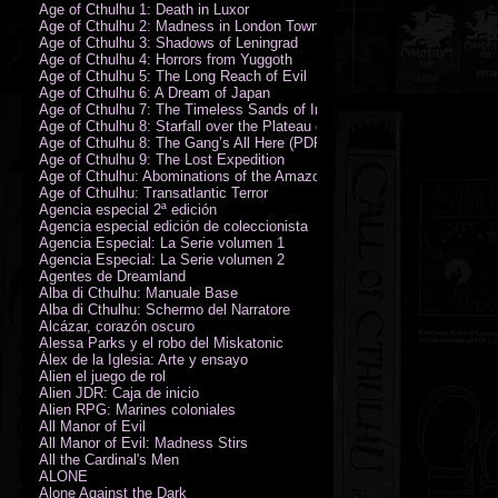
Age of Cthulhu 1: Death in Luxor
Age of Cthulhu 2: Madness in London Town
Age of Cthulhu 3: Shadows of Leningrad
Age of Cthulhu 4: Horrors from Yuggoth
Age of Cthulhu 5: The Long Reach of Evil
Age of Cthulhu 6: A Dream of Japan
Age of Cthulhu 7: The Timeless Sands of India
Age of Cthulhu 8: Starfall over the Plateau of Leng
Age of Cthulhu 8: The Gang’s All Here (PDF)
Age of Cthulhu 9: The Lost Expedition
Age of Cthulhu: Abominations of the Amazon
Age of Cthulhu: Transatlantic Terror
Agencia especial 2ª edición
Agencia especial edición de coleccionista
Agencia Especial: La Serie volumen 1
Agencia Especial: La Serie volumen 2
Agentes de Dreamland
Alba di Cthulhu: Manuale Base
Alba di Cthulhu: Schermo del Narratore
Alcázar, corazón oscuro
Alessa Parks y el robo del Miskatonic
Álex de la Iglesia: Arte y ensayo
Alien el juego de rol
Alien JDR: Caja de inicio
Alien RPG: Marines coloniales
All Manor of Evil
All Manor of Evil: Madness Stirs
All the Cardinal's Men
ALONE
Alone Against the Dark