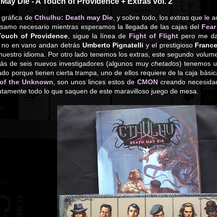
May Die - A Touch of Providence + Extras vol. 2
 gráfica de
Cthulhu: Death may Die
, y sobre todo, los extras que l
lsamo necesario mientras esperamos la llegada de las cajas del
Fear
Touch of Providence
, sigue la línea de
Fight of Flight
pero me da 
 no en vano andan detrás
Umberto Pignatelli
y el prestigioso
France
 nuestro idioma. Por otro lado tenemos los extras, este segundo vol
ás de seis nuevos investigadores (algunos muy
chetados
) tenemos u
do porque tienen cierta trampa, uno de ellos requiere de la caja bási
 of the Unknown
, son unos linces estos de
CMON
creando necesidad
utamente todo lo que saquen de este maravilloso juego de mesa.