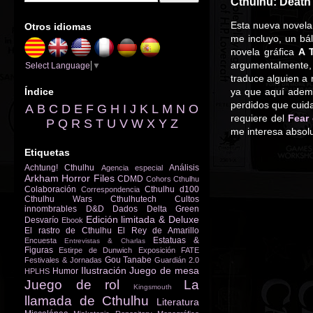
Cthulhu: Death 
Esta nueva novela
Otros idiomas
me incluyo, un bá
novela gráfica
A 
argumentalmente,
Select Language
▼
traduce alguien a
Índice
ya que aquí adem
perdidos que cuida
A
B
C
D
E
F
G
H
I
J
K
L
M
N
O
requiere del
Fear
P
Q
R
S
T
U
V
W
X
Y
Z
me interesa absol
Etiquetas
Achtung! Cthulhu
Análisis
Agencia especial
Arkham Horror Files
CDMD
Cohors Cthulhu
Colaboración
Cthulhu d100
Correspondencia
Cthulhu Wars
Cthulhutech
Cultos
innombrables
D&D
Dados
Delta Green
Edición limitada & Deluxe
Desvarío
Ebook
El rastro de Cthulhu
El Rey de Amarillo
Estatuas &
Encuesta
Entrevistas & Charlas
Figuras
Estirpe de Dunwich
Exposición
FATE
Gou Tanabe
Festivales & Jornadas
Guardián 2.0
Ilustración
Juego de mesa
Humor
HPLHS
Juego de rol
La
Kingsmouth
llamada de Cthulhu
Literatura