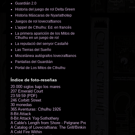
Guardián 2.0
Historia del juego de rol Delta Green
Historia Máscaras de Nyarlathotep
Juegos de rol lovecraftianos
L'appel de Cthulhu: Ed. en francés
La primera aparición de los Mitos de
Cthulhu en un juego de rol
La reputació del senyor Castañé
Las Tierras del Sueño
Miscelánea autógrafos lovecraftianos
Pantallas del Guardián
Portal de Los Mitos de Cthulhu
Índice de foto-reseñas
20.000 siglos bajo los mares
207 Emerald Court
23:59:59 (PDF)
246 Corbitt Street
30 monedas
365 Aventuras: Cthulhu 1926
8-Bit Attack
8-Bit Attack Yog-Sothothery
A Cable's Length from Shore - Pelgrane Press' FreeRPG 2018 (PDF)
A Catalog of Lovecraftiana: The Grill/Binkin Collection
A Cold Fire Within