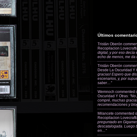
Últimos comentari
Tristán Oberón
commen
Recopilacion Lovecraft
digital, y por eso decía
echo de menos, me da
Tristán Oberón
commen
Desde La Oscuridad Y 
gracias! Espero que dis
escenarios, y, por supu
saber…”
Wemnoch
commented 
Oscuridad Y Otras
:
“No 
compré, muchas gracias
recomendaciones y blo
Milancete
commented 
Recopilacion Lovecraft
preguntado en Gigames
descatalogada. Luego 
en…”