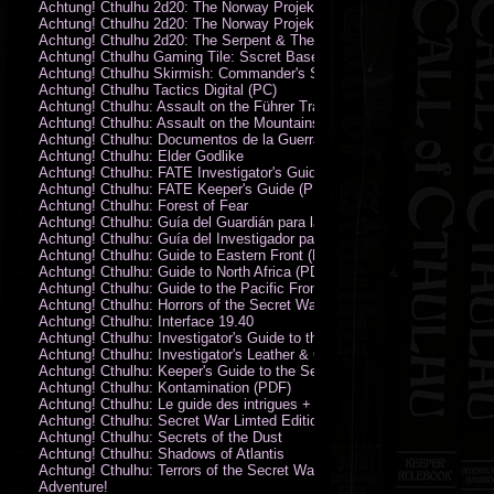
Achtung! Cthulhu 2d20: The Norway Projekt
Achtung! Cthulhu 2d20: The Norway Projekt (PDF)
Achtung! Cthulhu 2d20: The Serpent & The Sands
Achtung! Cthulhu Gaming Tile: Sscret Base & Icy Ruins
Achtung! Cthulhu Skirmish: Commander's Set
Achtung! Cthulhu Tactics Digital (PC)
Achtung! Cthulhu: Assault on the Führer Train
Achtung! Cthulhu: Assault on the Mountains of Madness
Achtung! Cthulhu: Documentos de la Guerra Secreta
Achtung! Cthulhu: Elder Godlike
Achtung! Cthulhu: FATE Investigator's Guide (PDF)
Achtung! Cthulhu: FATE Keeper's Guide (PDF)
Achtung! Cthulhu: Forest of Fear
Achtung! Cthulhu: Guía del Guardián para la Guerra Secreta
Achtung! Cthulhu: Guía del Investigador para la Guerra Secreta
Achtung! Cthulhu: Guide to Eastern Front (PDF)
Achtung! Cthulhu: Guide to North Africa (PDF)
Achtung! Cthulhu: Guide to the Pacific Front
Achtung! Cthulhu: Horrors of the Secret War
Achtung! Cthulhu: Interface 19.40
Achtung! Cthulhu: Investigator's Guide to the Secret War
Achtung! Cthulhu: Investigator's Leather & Canvas Bag
Achtung! Cthulhu: Keeper's Guide to the Secret War
Achtung! Cthulhu: Kontamination (PDF)
Achtung! Cthulhu: Le guide des intrigues + ecran
Achtung! Cthulhu: Secret War Limted Edition Book
Achtung! Cthulhu: Secrets of the Dust
Achtung! Cthulhu: Shadows of Atlantis
Achtung! Cthulhu: Terrors of the Secret War
Adventure!