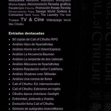
Miscelánea
Miskatonic Repository
Monográfico
Novela gráfica
Necronomicón
Música
Naipes
Promoción
Relato
Revista
Pasatiempos
Peluche
Savage World
Sorteos &
Rompecabezas
Ropa
Concursos
The Laundry
Tarot
The Void
Teatro
TV & Cine
Videojuego
Trueque
World
War Cthulhu
Entradas destacadas
80 copias de Call of Cthulhu RPG
Análisis Hijos de Nyarlathotep
Análisis Horror en el Orient Express
Análisis La frecuencia Bauman
Análisis La serpiente de dos cabezas
Análisis Máscaras de Nyarlathotep
Análisis Reputación señor Castiñeira
Análisis Shadows over Stillwater
Análisis Una corona de flores
Call of Cthulhu: Ed. internacionales
Call of Cthulhu: Ediciones en inglés
Cthulhu época victoriana: Gaslight
Entrevistas, podcasts y charlas
Evolución ficha Call of Cthulhu
Grimorio de autógrafos lovecraftianos