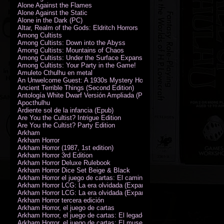
Alone Against the Flames
Alone Against the Static
Alone in the Dark (PC)
Altar, Realm of the Gods: Eldritch Horrors
Among Cultists
Among Cultists: Down into the Abyss
Among Cultists: Mountains of Chaos
Among Cultists: Under the Surface Expansion
Among Cultists: Your Party in the Game!
Amuleto Cthulhu en metal
An Unwelcome Guest: A 1930s Mystery Horror Adventure RPG
Ancient Terrible Things (Second Edition)
Antología White Dwarf Versión Ampliada (PDF)
Apocthulhu
Ardiente sol de la infancia (Epub)
Are You the Cultist? Intrigue Edition
Are You the Cultist? Party Edition
Arkham
Arkham Horror
Arkham Horror (1987, 1st edition)
Arkham Horror 3rd Edition
Arkham Horror Deluxe Rulebook
Arkham Horror Dice Set Beige & Black
Arkham Horror el juego de cartas: El camino a Carcosa - Exp. campañ
Arkham Horror LCG: La era olvidada (Expansión de campaña)
Arkham Horror LCG: La era olvidada (Expansión de investigadores)
Arkham Horror tercera edición
Arkham Horror, el juego de cartas
Arkham Horror, el juego de cartas: El legado de Dunwich expansión
Arkham Horror, el juego de cartas: El museo Miskatonic