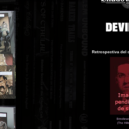
Retrospectiva del 
Brindlew
(The Hill