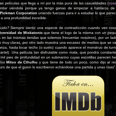
as películas que llega a mí por la más pura de las casualidades (
cosa
estar viéndola porque ya tengo ganas de empezar a hablaros de
Pickman Corporation
uniendo fuerzas para ir a estudiar lo que pare
 a una profundidad increíble.
cido?
Siempre siento una especie de contradicción cuando veo cosa
iversidad de Miskatonic
que tiene el logo de la misma con un pequ
en las mismas tiendas que solemos frecuentar nosotros), por un lado
es muy claras, por otro lado muestra una escasez de medios que se 
vanza, hasta tocar techo (o suelo) cuando aparece el monstruo de turn
cartel). Una película tan disfrutable como mala, que pondrá constan
7 mil pies de profundidad en un submarino cuyas escotillas parecen 
 los
Mitos de Cthulhu
y que tiene de todo un poco, como dijo al re
uro de que el guion lo escribieron echándose una partida y unas risas"