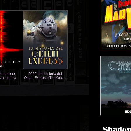
Undertone:
2025 - La historia del
ia maldita
Orient Express (The Orient
Express: A Golden Era of
Travel)