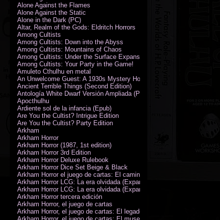
Alone Against the Flames
Alone Against the Static
Alone in the Dark (PC)
Altar, Realm of the Gods: Eldritch Horrors
Among Cultists
Among Cultists: Down into the Abyss
Among Cultists: Mountains of Chaos
Among Cultists: Under the Surface Expansion
Among Cultists: Your Party in the Game!
Amuleto Cthulhu en metal
An Unwelcome Guest: A 1930s Mystery Horror Adventure RPG
Ancient Terrible Things (Second Edition)
Antología White Dwarf Versión Ampliada (PDF)
Apocthulhu
Ardiente sol de la infancia (Epub)
Are You the Cultist? Intrigue Edition
Are You the Cultist? Party Edition
Arkham
Arkham Horror
Arkham Horror (1987, 1st edition)
Arkham Horror 3rd Edition
Arkham Horror Deluxe Rulebook
Arkham Horror Dice Set Beige & Black
Arkham Horror el juego de cartas: El camino a Carcosa - Exp. campañ
Arkham Horror LCG: La era olvidada (Expansión de campaña)
Arkham Horror LCG: La era olvidada (Expansión de investigadores)
Arkham Horror tercera edición
Arkham Horror, el juego de cartas
Arkham Horror, el juego de cartas: El legado de Dunwich expansión
Arkham Horror, el juego de cartas: El museo Miskatonic