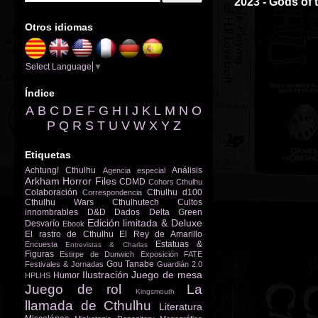
2023 - Gods of
Otros idiomas
Select Language
▼
Índice
A
B
C
D
E
F
G
H
I
J
K
L
M
N
O
P
Q
R
S
T
U
V
W
X
Y
Z
Etiquetas
Achtung! Cthulhu
Análisis
Agencia especial
Arkham Horror Files
CDMD
Cohors Cthulhu
Colaboración
Cthulhu d100
Correspondencia
Cthulhu Wars
Cthulhutech
Cultos
innombrables
D&D
Dados
Delta Green
Edición limitada & Deluxe
Desvarío
Ebook
El rastro de Cthulhu
El Rey de Amarillo
Estatuas &
Encuesta
Entrevistas & Charlas
Figuras
Estirpe de Dunwich
Exposición
FATE
Gou Tanabe
Festivales & Jornadas
Guardián 2.0
Ilustración
Juego de mesa
Humor
HPLHS
Juego de rol
La
Kingsmouth
llamada de Cthulhu
Literatura