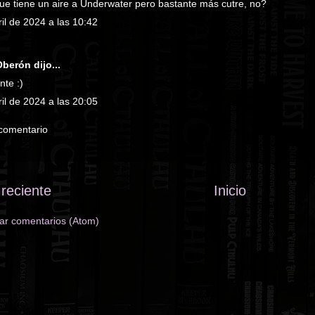
ue tiene un aire a Underwater pero bastante más cutre, no?
il de 2024 a las 10:42
 Oberón
dijo...
nte :)
il de 2024 a las 20:05
 comentario
reciente
Inicio
ar comentarios (Atom)