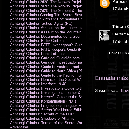
Parece q
Achtung! Cthulhu 2d20: The Norway Projekt
Achtung! Cthulhu 2d20: The Norway Projekt (PDF)
17 de abr
Achtung! Cthulhu 2d20: The Serpent & The Sands
Achtung! Cthulhu Gaming Tile: Sscret Base & Icy Ruins
Achtung! Cthulhu Skirmish: Commander's Set
Achtung! Cthulhu Tactics Digital (PC)
Tristán
Achtung! Cthulhu: Assault on the Führer Train
Achtung! Cthulhu: Assault on the Mountains of Madness
Ciertame
Achtung! Cthulhu: Documentos de la Guerra Secreta
Achtung! Cthulhu: Elder Godlike
17 de abr
Achtung! Cthulhu: FATE Investigator's Guide (PDF)
Achtung! Cthulhu: FATE Keeper's Guide (PDF)
Publicar un
Achtung! Cthulhu: Forest of Fear
Achtung! Cthulhu: Guía del Guardián para la Guerra Secreta
Achtung! Cthulhu: Guía del Investigador para la Guerra Secreta
Achtung! Cthulhu: Guide to Eastern Front (PDF)
Achtung! Cthulhu: Guide to North Africa (PDF)
Achtung! Cthulhu: Guide to the Pacific Front
Entrada más 
Achtung! Cthulhu: Horrors of the Secret War
Achtung! Cthulhu: Interface 19.40
Achtung! Cthulhu: Investigator's Guide to the Secret War
Suscribirse a:
Envi
Achtung! Cthulhu: Investigator's Leather & Canvas Bag
Achtung! Cthulhu: Keeper's Guide to the Secret War
Achtung! Cthulhu: Kontamination (PDF)
Achtung! Cthulhu: Le guide des intrigues + ecran
Achtung! Cthulhu: Secret War Limted Edition Book
Achtung! Cthulhu: Secrets of the Dust
Achtung! Cthulhu: Shadows of Atlantis
Achtung! Cthulhu: Terrors of the Secret War
Adventure!