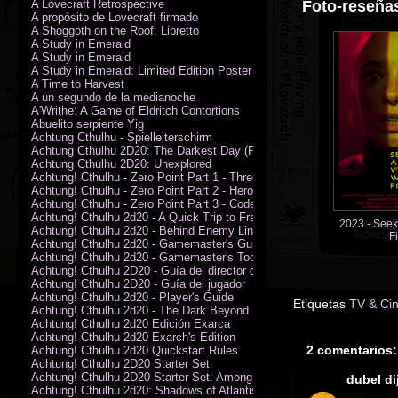
A Lovecraft Retrospective
Foto-reseñas
A propósito de Lovecraft firmado
A Shoggoth on the Roof: Libretto
A Study in Emerald
A Study in Emerald
A Study in Emerald: Limited Edition Poster (Neil Gaiman)
A Time to Harvest
A un segundo de la medianoche
A'Writhe: A Game of Eldritch Contortions
Abuelito serpiente Yig
Achtung Cthulhu - Spielleiterschirm
Achtung Cthulhu 2D20: The Darkest Day (PDF)
Achtung Cthulhu 2D20: Unexplored
Achtung! Cthulhu - Zero Point Part 1 - Three Kings
Achtung! Cthulhu - Zero Point Part 2 - Heroes of the Sea
Achtung! Cthulhu - Zero Point Part 3 - Code of Honour (PDF)
Achtung! Cthulhu 2d20 - A Quick Trip to France (PDF)
2023 - Seek
Achtung! Cthulhu 2d20 - Behind Enemy Lines
F
Achtung! Cthulhu 2d20 - Gamemaster's Guide
Achtung! Cthulhu 2d20 - Gamemaster's Toolkit
Achtung! Cthulhu 2D20 - Guía del director de juego
Achtung! Cthulhu 2D20 - Guía del jugador
Achtung! Cthulhu 2d20 - Player's Guide
Etiquetas
TV & Ci
Achtung! Cthulhu 2d20 - The Dark Beyond
Achtung! Cthulhu 2d20 Edición Exarca
Achtung! Cthulhu 2d20 Exarch's Edition
2 comentarios:
Achtung! Cthulhu 2d20 Quickstart Rules
Achtung! Cthulhu 2D20 Starter Set
Achtung! Cthulhu 2D20 Starter Set: Among the Wolves (PDF)
dubel
dij
Achtung! Cthulhu 2d20: Shadows of Atlantis