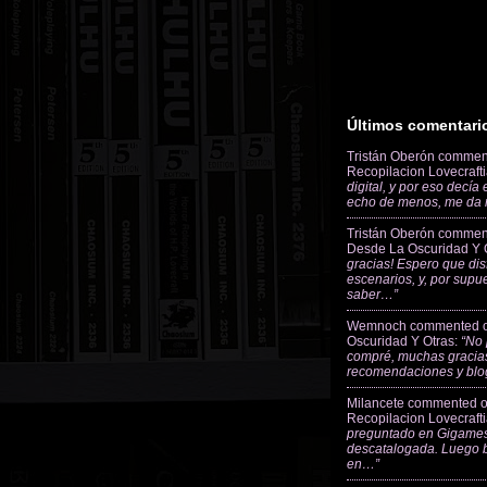
Últimos comentari
Tristán Oberón
commen
Recopilacion Lovecraft
digital, y por eso decía
echo de menos, me da
Tristán Oberón
commen
Desde La Oscuridad Y 
gracias! Espero que dis
escenarios, y, por supu
saber…”
Wemnoch
commented 
Oscuridad Y Otras
:
“No 
compré, muchas gracias
recomendaciones y blo
Milancete
commented 
Recopilacion Lovecraft
preguntado en Gigames
descatalogada. Luego 
en…”