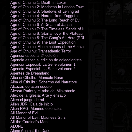
Age of Cthulhu 1: Death in Luxor
Age of Cthulhu 2: Madness in London Town
Age of Cthulhu 3: Shadows of Leningrad
Age of Cthulhu 4: Horrors from Yuggoth
Age of Cthulhu 5: The Long Reach of Evil
Age of Cthulhu 6: A Dream of Japan
Age of Cthulhu 7: The Timeless Sands of India
Age of Cthulhu 8: Starfall over the Plateau of Leng
Age of Cthulhu 8: The Gang’s All Here (PDF)
Age of Cthulhu 9: The Lost Expedition
Age of Cthulhu: Abominations of the Amazon
Age of Cthulhu: Transatlantic Terror
Agencia especial 2ª edición
Agencia especial edición de coleccionista
Agencia Especial: La Serie volumen 1
Agencia Especial: La Serie volumen 2
Agentes de Dreamland
Alba di Cthulhu: Manuale Base
Alba di Cthulhu: Schermo del Narratore
Alcázar, corazón oscuro
Alessa Parks y el robo del Miskatonic
Álex de la Iglesia: Arte y ensayo
Alien el juego de rol
Alien JDR: Caja de inicio
Alien RPG: Marines coloniales
All Manor of Evil
All Manor of Evil: Madness Stirs
All the Cardinal's Men
ALONE
Alone Against the Dark