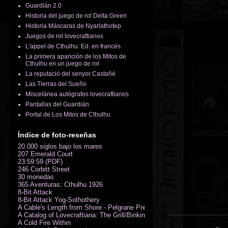
Guardián 2.0
Historia del juego de rol Delta Green
Historia Máscaras de Nyarlathotep
Juegos de rol lovecraftianos
L'appel de Cthulhu: Ed. en francés
La primera aparición de los Mitos de
Cthulhu en un juego de rol
La reputació del senyor Castañé
Las Tierras del Sueño
Miscelánea autógrafos lovecraftianos
Pantallas del Guardián
Portal de Los Mitos de Cthulhu
Índice de foto-reseñas
20.000 siglos bajo los mares
207 Emerald Court
23:59:59 (PDF)
246 Corbitt Street
30 monedas
365 Aventuras: Cthulhu 1926
8-Bit Attack
8-Bit Attack Yog-Sothothery
A Cable's Length from Shore - Pelgrane Press' FreeRPG 2018 (PDF)
A Catalog of Lovecraftiana: The Grill/Binkin Collection
A Cold Fire Within