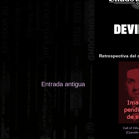
Retrospectiva del 
Entrada antigua
Call of Cth
(Cyanide