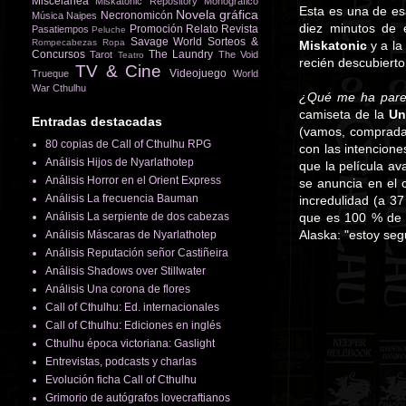
Miscelánea
Miskatonic Repository
Monográfico
Esta es una de es
Novela gráfica
Necronomicón
Música
Naipes
diez minutos de 
Promoción
Relato
Revista
Pasatiempos
Peluche
Savage World
Sorteos &
Rompecabezas
Ropa
Miskatonic
y a la
Concursos
The Laundry
Tarot
The Void
Teatro
recién descubierto
TV & Cine
Videojuego
Trueque
World
War Cthulhu
¿Qué me ha pare
camiseta de la
Un
Entradas destacadas
(vamos, comprada 
80 copias de Call of Cthulhu RPG
con las intencion
Análisis Hijos de Nyarlathotep
que la película a
Análisis Horror en el Orient Express
se anuncia en el 
Análisis La frecuencia Bauman
incredulidad (a 3
Análisis La serpiente de dos cabezas
que es 100 % de
Alaska: "estoy seg
Análisis Máscaras de Nyarlathotep
Análisis Reputación señor Castiñeira
Análisis Shadows over Stillwater
Análisis Una corona de flores
Call of Cthulhu: Ed. internacionales
Call of Cthulhu: Ediciones en inglés
Cthulhu época victoriana: Gaslight
Entrevistas, podcasts y charlas
Evolución ficha Call of Cthulhu
Grimorio de autógrafos lovecraftianos