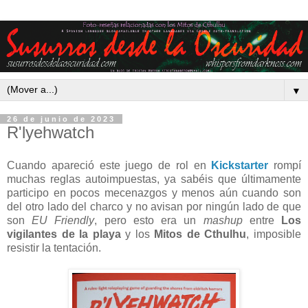
▼
26 de junio de 2023
R'lyehwatch
Cuando apareció este juego de rol en
Kickstarter
rompí
muchas reglas autoimpuestas, ya sabéis que últimamente
participo en pocos mecenazgos y menos aún cuando son
del otro lado del charco y no avisan por ningún lado de que
son
EU Friendly
, pero esto era un
mashup
entre
Los
vigilantes de la playa
y los
Mitos de Cthulhu
, imposible
resistir la tentación.