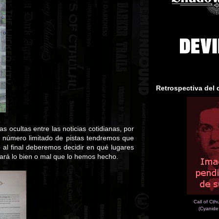
Retrospectiva del 
ocultas entre las noticias cotidianas, por
un número limitado de pistas tendremos que
e al final deberemos decidir en qué lugares
cará lo bien o mal que lo hemos hecho.
Call of Cth
(Cyanide