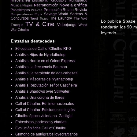
Miscelánea
Miskatonic Repository
Monográfico
Novela gráfica
Necronomicón
Música
Naipes
Promoción
Relato
Revista
Pasatiempos
Peluche
Savage World
Sorteos &
Rompecabezas
Ropa
Concursos
The Laundry
Tarot
The Void
Teatro
Lo publica
Space
TV & Cine
Videojuego
Trueque
World
rondarán los 90 m
War Cthulhu
leyendo.
Entradas destacadas
80 copias de Call of Cthulhu RPG
Análisis Hijos de Nyarlathotep
Análisis Horror en el Orient Express
Análisis La frecuencia Bauman
Análisis La serpiente de dos cabezas
Análisis Máscaras de Nyarlathotep
Análisis Reputación señor Castiñeira
Análisis Shadows over Stillwater
Análisis Una corona de flores
Call of Cthulhu: Ed. internacionales
Call of Cthulhu: Ediciones en inglés
Cthulhu época victoriana: Gaslight
Entrevistas, podcasts y charlas
Evolución ficha Call of Cthulhu
Grimorio de autógrafos lovecraftianos