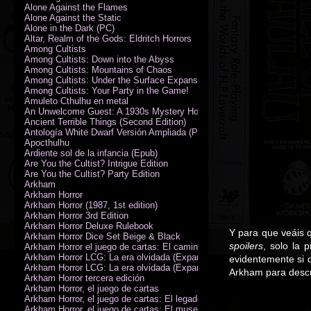
Alone Against the Flames
Alone Against the Static
Alone in the Dark (PC)
Altar, Realm of the Gods: Eldritch Horrors
Among Cultists
Among Cultists: Down into the Abyss
Among Cultists: Mountains of Chaos
Among Cultists: Under the Surface Expansion
Among Cultists: Your Party in the Game!
Amuleto Cthulhu en metal
An Unwelcome Guest: A 1930s Mystery Horror Adventure RPG
Ancient Terrible Things (Second Edition)
Antología White Dwarf Versión Ampliada (PDF)
Apocthulhu
Ardiente sol de la infancia (Epub)
Are You the Cultist? Intrigue Edition
Are You the Cultist? Party Edition
Arkham
Arkham Horror
Arkham Horror (1987, 1st edition)
Arkham Horror 3rd Edition
Arkham Horror Deluxe Rulebook
Y para que veáis 
Arkham Horror Dice Set Beige & Black
spoilers
, solo la 
Arkham Horror el juego de cartas: El camino a Carcosa - Exp. campañ
Arkham Horror LCG: La era olvidada (Expansión de campaña)
evidentemente si q
Arkham Horror LCG: La era olvidada (Expansión de investigadores)
Arkham para descub
Arkham Horror tercera edición
Arkham Horror, el juego de cartas
Arkham Horror, el juego de cartas: El legado de Dunwich expansión
Arkham Horror, el juego de cartas: El museo Miskatonic