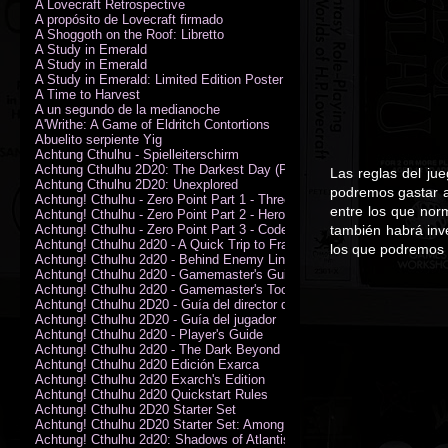
A Lovecraft Retrospective
A propósito de Lovecraft firmado
A Shoggoth on the Roof: Libretto
A Study in Emerald
A Study in Emerald
A Study in Emerald: Limited Edition Poster (Neil Gaiman)
A Time to Harvest
A un segundo de la medianoche
A'Writhe: A Game of Eldritch Contortions
Abuelito serpiente Yig
Achtung Cthulhu - Spielleiterschirm
Achtung Cthulhu 2D20: The Darkest Day (PDF)
Las reglas del ju
Achtung Cthulhu 2D20: Unexplored
podremos gastar a
Achtung! Cthulhu - Zero Point Part 1 - Three Kings
entre los que nor
Achtung! Cthulhu - Zero Point Part 2 - Heroes of the Sea
Achtung! Cthulhu - Zero Point Part 3 - Code of Honour (PDF)
también habrá inv
Achtung! Cthulhu 2d20 - A Quick Trip to France (PDF)
los que podremos i
Achtung! Cthulhu 2d20 - Behind Enemy Lines
Achtung! Cthulhu 2d20 - Gamemaster's Guide
Achtung! Cthulhu 2d20 - Gamemaster's Toolkit
Achtung! Cthulhu 2D20 - Guía del director de juego
Achtung! Cthulhu 2D20 - Guía del jugador
Achtung! Cthulhu 2d20 - Player's Guide
Achtung! Cthulhu 2d20 - The Dark Beyond
Achtung! Cthulhu 2d20 Edición Exarca
Achtung! Cthulhu 2d20 Exarch's Edition
Achtung! Cthulhu 2d20 Quickstart Rules
Achtung! Cthulhu 2D20 Starter Set
Achtung! Cthulhu 2D20 Starter Set: Among the Wolves (PDF)
Achtung! Cthulhu 2d20: Shadows of Atlantis