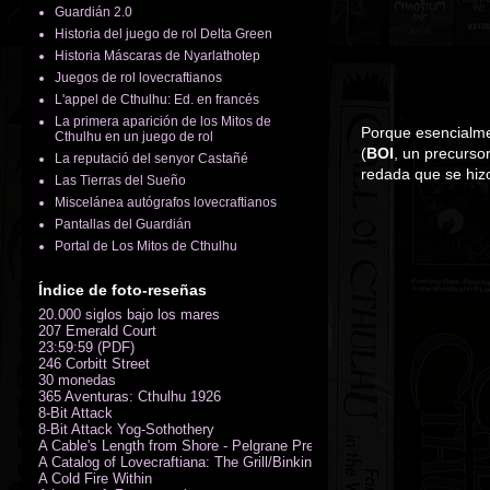
Guardián 2.0
Historia del juego de rol Delta Green
Historia Máscaras de Nyarlathotep
Juegos de rol lovecraftianos
L'appel de Cthulhu: Ed. en francés
La primera aparición de los Mitos de
Porque esencialme
Cthulhu en un juego de rol
(
BOI
, un precurso
La reputació del senyor Castañé
redada que se hiz
Las Tierras del Sueño
Miscelánea autógrafos lovecraftianos
Pantallas del Guardián
Portal de Los Mitos de Cthulhu
Índice de foto-reseñas
20.000 siglos bajo los mares
207 Emerald Court
23:59:59 (PDF)
246 Corbitt Street
30 monedas
365 Aventuras: Cthulhu 1926
8-Bit Attack
8-Bit Attack Yog-Sothothery
A Cable's Length from Shore - Pelgrane Press' FreeRPG 2018 (PDF)
A Catalog of Lovecraftiana: The Grill/Binkin Collection
A Cold Fire Within