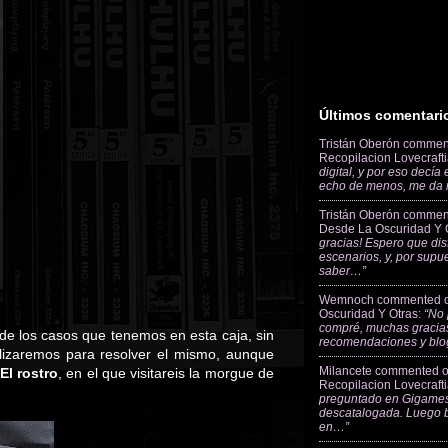
Últimos comentari
Tristán Oberón
commen
Recopilacion Lovecraft
digital, y por eso decía
echo de menos, me da
Tristán Oberón
commen
Desde La Oscuridad Y 
gracias! Espero que dis
escenarios, y, por supu
saber…”
Wemnoch
commented 
Oscuridad Y Otras
:
“No 
compré, muchas gracias
e los casos que tenemos en esta caja, sin
recomendaciones y blo
tilizaremos para resolver el mismo, aunque
Milancete
commented 
El rostro
, en el que visitareis la morgue de
Recopilacion Lovecraft
preguntado en Gigames
descatalogada. Luego 
en…”