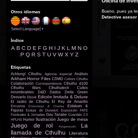
Oficina de inve
Bueno, pues ya te
Otros idiomas
Detective asesor
Select Language
▼
Índice
A
B
C
D
E
F
G
H
I
J
K
L
M
N
O
P
Q
R
S
T
U
V
W
X
Y
Z
Etiquetas
Achtung! Cthulhu
Análisis
Agencia especial
Arkham Horror Files
CDMD
Cohors Cthulhu
Colaboración
Cthulhu d100
Correspondencia
Cthulhu Wars
Cthulhutech
Cultos
innombrables
D&D
Dados
Delta Green
Edición limitada & Deluxe
Desvarío
Ebook
El rastro de Cthulhu
El Rey de Amarillo
Estatuas &
Encuesta
Entrevistas & Charlas
Figuras
Estirpe de Dunwich
Exposición
FATE
Gou Tanabe
Festivales & Jornadas
Guardián 2.0
Ilustración
Juego de mesa
Humor
HPLHS
Juego de rol
La
Kingsmouth
llamada de Cthulhu
Literatura