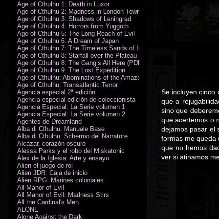
Age of Cthulhu 1: Death in Luxor
Age of Cthulhu 2: Madness in London Town
Age of Cthulhu 3: Shadows of Leningrad
Age of Cthulhu 4: Horrors from Yuggoth
Age of Cthulhu 5: The Long Reach of Evil
Age of Cthulhu 6: A Dream of Japan
Age of Cthulhu 7: The Timeless Sands of India
Age of Cthulhu 8: Starfall over the Plateau of Leng
Age of Cthulhu 8: The Gang’s All Here (PDF)
Age of Cthulhu 9: The Lost Expedition
Age of Cthulhu: Abominations of the Amazon
Age of Cthulhu: Transatlantic Terror
Se incluyen cinco 
Agencia especial 2ª edición
Agencia especial edición de coleccionista
que a rejugabilida
Agencia Especial: La Serie volumen 1
sino que deberemo
Agencia Especial: La Serie volumen 2
que acertemos o n
Agentes de Dreamland
Alba di Cthulhu: Manuale Base
dejamos pasar el s
Alba di Cthulhu: Schermo del Narratore
formas me queda u
Alcázar, corazón oscuro
que no hemos dado 
Alessa Parks y el robo del Miskatonic
ver si atinamos me
Álex de la Iglesia: Arte y ensayo
Alien el juego de rol
Alien JDR: Caja de inicio
Alien RPG: Marines coloniales
All Manor of Evil
All Manor of Evil: Madness Stirs
All the Cardinal's Men
ALONE
Alone Against the Dark