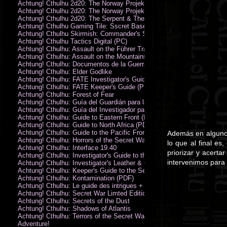
Achtung! Cthulhu 2d20: The Norway Projekt
Achtung! Cthulhu 2d20: The Norway Projekt (PDF)
Achtung! Cthulhu 2d20: The Serpent & The Sands
Achtung! Cthulhu Gaming Tile: Sscret Base & Icy Ruins
Achtung! Cthulhu Skirmish: Commander's Set
Achtung! Cthulhu Tactics Digital (PC)
Achtung! Cthulhu: Assault on the Führer Train
Achtung! Cthulhu: Assault on the Mountains of Madness
Achtung! Cthulhu: Documentos de la Guerra Secreta
Achtung! Cthulhu: Elder Godlike
Achtung! Cthulhu: FATE Investigator's Guide (PDF)
Achtung! Cthulhu: FATE Keeper's Guide (PDF)
Achtung! Cthulhu: Forest of Fear
Achtung! Cthulhu: Guía del Guardián para la Guerra Secreta
Achtung! Cthulhu: Guía del Investigador para la Guerra Secreta
Achtung! Cthulhu: Guide to Eastern Front (PDF)
Achtung! Cthulhu: Guide to North Africa (PDF)
Achtung! Cthulhu: Guide to the Pacific Front
Además en algunos
Achtung! Cthulhu: Horrors of the Secret War
lo que al final e
Achtung! Cthulhu: Interface 19.40
priorizar y acerta
Achtung! Cthulhu: Investigator's Guide to the Secret War
intervenimos para 
Achtung! Cthulhu: Investigator's Leather & Canvas Bag
Achtung! Cthulhu: Keeper's Guide to the Secret War
Achtung! Cthulhu: Kontamination (PDF)
Achtung! Cthulhu: Le guide des intrigues + ecran
Achtung! Cthulhu: Secret War Limted Edition Book
Achtung! Cthulhu: Secrets of the Dust
Achtung! Cthulhu: Shadows of Atlantis
Achtung! Cthulhu: Terrors of the Secret War
Adventure!