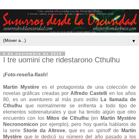
▼
4 de noviembre de 2019
I tre uomini che ridestarono Cthulhu
¡Foto-reseña-flash!
Martin Mystère
es el protagonista de una colección de
novelas gráficas creadas por
Alfredo Castelli
en los años
80, es un aventurero al más puro estilo
La llamada de
Cthulhu
que normalmente se enfrenta a todo tipo de
elementos sobrenaturales y que ha tenido algún que otro
encuentro con los
Mitos de Cthulhu
(en
Martin Mystère
Necronomicon
por ejemplo), pero hoy quería hablaros de
la serie
Storie da Altrove
, que es un
spinoff
de
Martin
Mystère
que le dedicó su número del año pasado a los