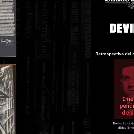
Retrospectiva del 
Berlín: La ciu
(Edge Ente