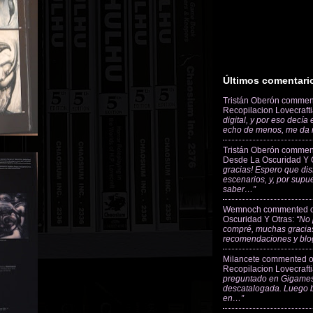
Últimos comentari
Tristán Oberón
commen
Recopilacion Lovecraft
digital, y por eso decía
echo de menos, me da
Tristán Oberón
commen
Desde La Oscuridad Y 
gracias! Espero que dis
escenarios, y, por supu
saber…”
Wemnoch
commented 
Oscuridad Y Otras
:
“No 
compré, muchas gracias
recomendaciones y blo
Milancete
commented 
Recopilacion Lovecraft
preguntado en Gigames
descatalogada. Luego 
en…”