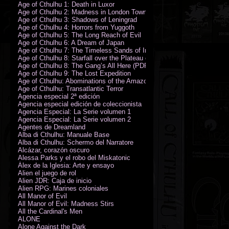
Age of Cthulhu 1: Death in Luxor
Age of Cthulhu 2: Madness in London Town
Age of Cthulhu 3: Shadows of Leningrad
Age of Cthulhu 4: Horrors from Yuggoth
Age of Cthulhu 5: The Long Reach of Evil
Age of Cthulhu 6: A Dream of Japan
Age of Cthulhu 7: The Timeless Sands of India
Age of Cthulhu 8: Starfall over the Plateau of Leng
Age of Cthulhu 8: The Gang’s All Here (PDF)
Age of Cthulhu 9: The Lost Expedition
Age of Cthulhu: Abominations of the Amazon
Age of Cthulhu: Transatlantic Terror
Agencia especial 2ª edición
Agencia especial edición de coleccionista
Agencia Especial: La Serie volumen 1
Agencia Especial: La Serie volumen 2
Agentes de Dreamland
Alba di Cthulhu: Manuale Base
Alba di Cthulhu: Schermo del Narratore
Alcázar, corazón oscuro
Alessa Parks y el robo del Miskatonic
Álex de la Iglesia: Arte y ensayo
Alien el juego de rol
Alien JDR: Caja de inicio
Alien RPG: Marines coloniales
All Manor of Evil
All Manor of Evil: Madness Stirs
All the Cardinal's Men
ALONE
Alone Against the Dark