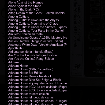
Alone Against the Flames
Alone Against the Static
Alone in the Dark (PC)
Altar, Realm of the Gods: Eldritch Horrors
Among Cultists
Among Cultists: Down into the Abyss
Among Cultists: Mountains of Chaos
Among Cultists: Under the Surface Expansion
Among Cultists: Your Party in the Game!
Amuleto Cthulhu en metal
An Unwelcome Guest: A 1930s Mystery Horror Adventure RPG
Ancient Terrible Things (Second Edition)
Antología White Dwarf Versión Ampliada (PDF)
Apocthulhu
Ardiente sol de la infancia (Epub)
Are You the Cultist? Intrigue Edition
Are You the Cultist? Party Edition
Arkham
Arkham Horror
Arkham Horror (1987, 1st edition)
Arkham Horror 3rd Edition
Arkham Horror Deluxe Rulebook
Arkham Horror Dice Set Beige & Black
Arkham Horror el juego de cartas: El camino a Carcosa - Exp. campañ
Arkham Horror LCG: La era olvidada (Expansión de campaña)
Arkham Horror LCG: La era olvidada (Expansión de investigadores)
Arkham Horror tercera edición
Arkham Horror, el juego de cartas
Arkham Horror, el juego de cartas: El legado de Dunwich expansión
Arkham Horror, el juego de cartas: El museo Miskatonic