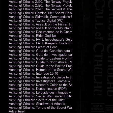
Achtung! Cthulhu 2d20: The Norway Projekt
Achtung! Cthulhu 2d20: The Norway Projekt (PDF)
Achtung! Cthulhu 2d20: The Serpent & The Sands
Achtung! Cthulhu Gaming Tile: Sscret Base & Icy Ruins
Achtung! Cthulhu Skirmish: Commander's Set
Achtung! Cthulhu Tactics Digital (PC)
Achtung! Cthulhu: Assault on the Führer Train
Achtung! Cthulhu: Assault on the Mountains of Madness
Achtung! Cthulhu: Documentos de la Guerra Secreta
Achtung! Cthulhu: Elder Godlike
Achtung! Cthulhu: FATE Investigator's Guide (PDF)
Achtung! Cthulhu: FATE Keeper's Guide (PDF)
Achtung! Cthulhu: Forest of Fear
Achtung! Cthulhu: Guía del Guardián para la Guerra Secreta
Achtung! Cthulhu: Guía del Investigador para la Guerra Secreta
Achtung! Cthulhu: Guide to Eastern Front (PDF)
Achtung! Cthulhu: Guide to North Africa (PDF)
Achtung! Cthulhu: Guide to the Pacific Front
Achtung! Cthulhu: Horrors of the Secret War
Achtung! Cthulhu: Interface 19.40
Achtung! Cthulhu: Investigator's Guide to the Secret War
Achtung! Cthulhu: Investigator's Leather & Canvas Bag
Achtung! Cthulhu: Keeper's Guide to the Secret War
Achtung! Cthulhu: Kontamination (PDF)
Achtung! Cthulhu: Le guide des intrigues + ecran
Achtung! Cthulhu: Secret War Limted Edition Book
Achtung! Cthulhu: Secrets of the Dust
Achtung! Cthulhu: Shadows of Atlantis
Achtung! Cthulhu: Terrors of the Secret War
Adventure!