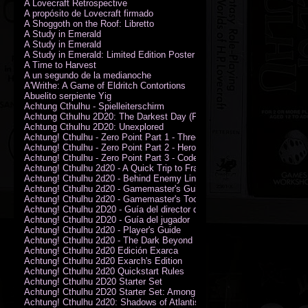
A Lovecraft Retrospective
A propósito de Lovecraft firmado
A Shoggoth on the Roof: Libretto
A Study in Emerald
A Study in Emerald
A Study in Emerald: Limited Edition Poster (Neil Gaiman)
A Time to Harvest
A un segundo de la medianoche
A'Writhe: A Game of Eldritch Contortions
Abuelito serpiente Yig
Achtung Cthulhu - Spielleiterschirm
Achtung Cthulhu 2D20: The Darkest Day (PDF)
Achtung Cthulhu 2D20: Unexplored
Achtung! Cthulhu - Zero Point Part 1 - Three Kings
Achtung! Cthulhu - Zero Point Part 2 - Heroes of the Sea
Achtung! Cthulhu - Zero Point Part 3 - Code of Honour (PDF)
Achtung! Cthulhu 2d20 - A Quick Trip to France (PDF)
Achtung! Cthulhu 2d20 - Behind Enemy Lines
Achtung! Cthulhu 2d20 - Gamemaster's Guide
Achtung! Cthulhu 2d20 - Gamemaster's Toolkit
Achtung! Cthulhu 2D20 - Guía del director de juego
Achtung! Cthulhu 2D20 - Guía del jugador
Achtung! Cthulhu 2d20 - Player's Guide
Achtung! Cthulhu 2d20 - The Dark Beyond
Achtung! Cthulhu 2d20 Edición Exarca
Achtung! Cthulhu 2d20 Exarch's Edition
Achtung! Cthulhu 2d20 Quickstart Rules
Achtung! Cthulhu 2D20 Starter Set
Achtung! Cthulhu 2D20 Starter Set: Among the Wolves (PDF)
Achtung! Cthulhu 2d20: Shadows of Atlantis