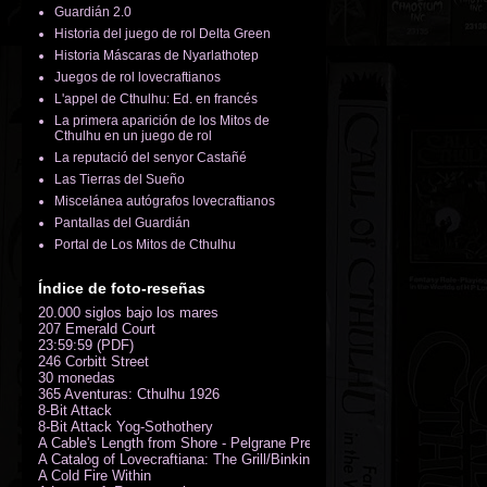
Guardián 2.0
Historia del juego de rol Delta Green
Historia Máscaras de Nyarlathotep
Juegos de rol lovecraftianos
L'appel de Cthulhu: Ed. en francés
La primera aparición de los Mitos de
Cthulhu en un juego de rol
La reputació del senyor Castañé
Las Tierras del Sueño
Miscelánea autógrafos lovecraftianos
Pantallas del Guardián
Portal de Los Mitos de Cthulhu
Índice de foto-reseñas
20.000 siglos bajo los mares
207 Emerald Court
23:59:59 (PDF)
246 Corbitt Street
30 monedas
365 Aventuras: Cthulhu 1926
8-Bit Attack
8-Bit Attack Yog-Sothothery
A Cable's Length from Shore - Pelgrane Press' FreeRPG 2018 (PDF)
A Catalog of Lovecraftiana: The Grill/Binkin Collection
A Cold Fire Within