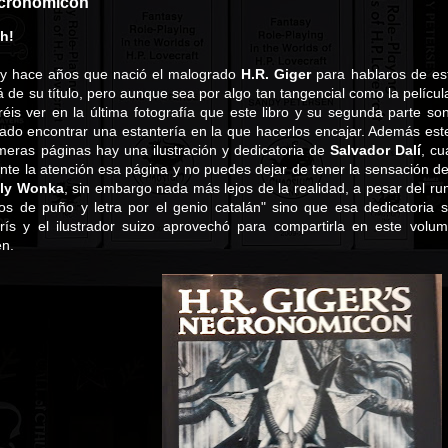
ecronomicon
sh!
y hace años que nació el malogrado
H.R. Giger
para hablaros de es
 de su título, pero aunque sea por algo tan tangencial como la pelícu
réis ver en la última fotografía que este libro y su segunda parte s
ado encontrar una estantería en la que hacerlos encajar. Además este 
rimeras páginas hay una ilustración y dedicatoria de
Salvador Dalí
, cu
te la atención esa página y no puedes dejar de tener la sensación d
lly Wonka
, sin embargo nada más lejos de la realidad, a pesar del r
os de puño y letra por el genio catalán" sino que esa dedicatoria 
ís y el ilustrador suizo aprovechó para compartirla en este volum
en.