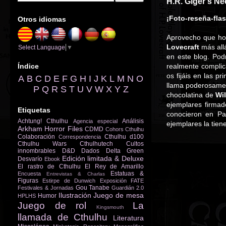
H.R. Giger's N
¡Foto-reseña-fla
Otros idiomas
Aprovecho que ho
Lovecraft
más allá
Select Language
▼
en este blog. Pod
Índice
realmente complic
os fijáis en las p
A
B
C
D
E
F
G
H
I
J
K
L
M
N
O
llama poderosamen
P
Q
R
S
T
U
V
W
X
Y
Z
chocolatina de
Wi
ejemplares firmad
Etiquetas
conocieron en Par
Achtung! Cthulhu
Análisis
Agencia especial
ejemplares la tien
Arkham Horror Files
CDMD
Cohors Cthulhu
Colaboración
Cthulhu d100
Correspondencia
Cthulhu Wars
Cthulhutech
Cultos
innombrables
D&D
Dados
Delta Green
Edición limitada & Deluxe
Desvarío
Ebook
El rastro de Cthulhu
El Rey de Amarillo
Estatuas &
Encuesta
Entrevistas & Charlas
Figuras
Estirpe de Dunwich
Exposición
FATE
Gou Tanabe
Festivales & Jornadas
Guardián 2.0
Ilustración
Juego de mesa
Humor
HPLHS
Juego de rol
La
Kingsmouth
llamada de Cthulhu
Literatura