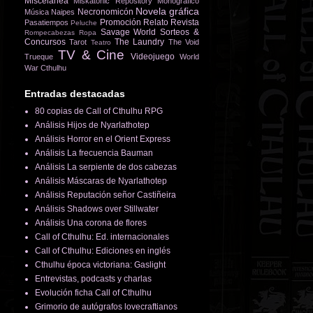
Miscelánea
Miskatonic Repository
Monográfico
Novela gráfica
Necronomicón
Música
Naipes
Promoción
Relato
Revista
Pasatiempos
Peluche
Savage World
Sorteos &
Rompecabezas
Ropa
Concursos
The Laundry
Tarot
The Void
Teatro
TV & Cine
Videojuego
Trueque
World
War Cthulhu
Entradas destacadas
80 copias de Call of Cthulhu RPG
Análisis Hijos de Nyarlathotep
Análisis Horror en el Orient Express
Análisis La frecuencia Bauman
Análisis La serpiente de dos cabezas
Análisis Máscaras de Nyarlathotep
Análisis Reputación señor Castiñeira
Análisis Shadows over Stillwater
Análisis Una corona de flores
Call of Cthulhu: Ed. internacionales
Call of Cthulhu: Ediciones en inglés
Cthulhu época victoriana: Gaslight
Entrevistas, podcasts y charlas
Evolución ficha Call of Cthulhu
Grimorio de autógrafos lovecraftianos