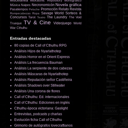
Miscelánea
Miskatonic Repository
Monográfico
Novela gráfica
Necronomicón
Música
Naipes
Promoción
Relato
Revista
Pasatiempos
Peluche
Savage World
Sorteos &
Rompecabezas
Ropa
Concursos
The Laundry
Tarot
The Void
Teatro
TV & Cine
Videojuego
Trueque
World
War Cthulhu
Entradas destacadas
80 copias de Call of Cthulhu RPG
Análisis Hijos de Nyarlathotep
Análisis Horror en el Orient Express
Análisis La frecuencia Bauman
Análisis La serpiente de dos cabezas
Análisis Máscaras de Nyarlathotep
Análisis Reputación señor Castiñeira
Análisis Shadows over Stillwater
Análisis Una corona de flores
Call of Cthulhu: Ed. internacionales
Call of Cthulhu: Ediciones en inglés
Cthulhu época victoriana: Gaslight
Entrevistas, podcasts y charlas
Evolución ficha Call of Cthulhu
Grimorio de autógrafos lovecraftianos