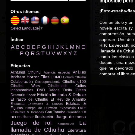
Imposible pero 
¡Foto-reseña-fla
Otros idiomas
Con un título y un
novela escrita (y
Select Language
▼
comprensión huma
Índice
superan. Uno de e
H.P. Lovecraft
no
A
B
C
D
E
F
G
H
I
J
K
L
M
N
O
llamada de Cthu
P
Q
R
S
T
U
V
W
X
Y
Z
como los clásicos
doquier, una mez
Etiquetas
que he devorado 
Achtung! Cthulhu
Análisis
Agencia especial
comprar el libro e
Arkham Horror Files
CDMD
Cohors Cthulhu
Colaboración
Cthulhu d100
Correspondencia
Cthulhu Wars
Cthulhutech
Cultos
innombrables
D&D
Dados
Delta Green
Edición limitada & Deluxe
Desvarío
Ebook
El rastro de Cthulhu
El Rey de Amarillo
Estatuas &
Encuesta
Entrevistas & Charlas
Figuras
Estirpe de Dunwich
Exposición
FATE
Gou Tanabe
Festivales & Jornadas
Guardián 2.0
Ilustración
Juego de mesa
Humor
HPLHS
Juego de rol
La
Kingsmouth
llamada de Cthulhu
Literatura