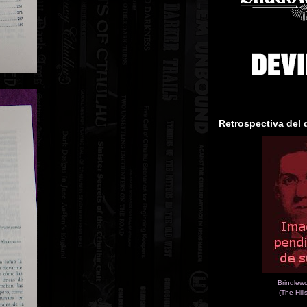
Retrospectiva del 
Brindlew
(The Hill