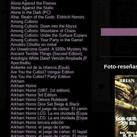
Alone Against the Flames
Alone Against the Static
Alone in the Dark (PC)
Altar, Realm of the Gods: Eldritch Horrors
Among Cultists
Among Cultists: Down into the Abyss
Among Cultists: Mountains of Chaos
Among Cultists: Under the Surface Expansion
Among Cultists: Your Party in the Game!
Amuleto Cthulhu en metal
An Unwelcome Guest: A 1930s Mystery Horror Adventure RPG
Ancient Terrible Things (Second Edition)
Antología White Dwarf Versión Ampliada (PDF)
Apocthulhu
Foto-reseñas
Ardiente sol de la infancia (Epub)
Are You the Cultist? Intrigue Edition
Are You the Cultist? Party Edition
Arkham
Arkham Horror
Arkham Horror (1987, 1st edition)
Arkham Horror 3rd Edition
Arkham Horror Deluxe Rulebook
Arkham Horror Dice Set Beige & Black
Arkham Horror el juego de cartas: El camino a Carcosa - Exp. campañ
Arkham Horror LCG: La era olvidada (Expansión de campaña)
Arkham Horror LCG: La era olvidada (Expansión de investigadores)
Arkham Horror tercera edición
Arkham Horror, el juego de cartas
Arkham Horror, el juego de cartas: El legado de Dunwich expansión
Arkham Horror, el juego de cartas: El museo Miskatonic