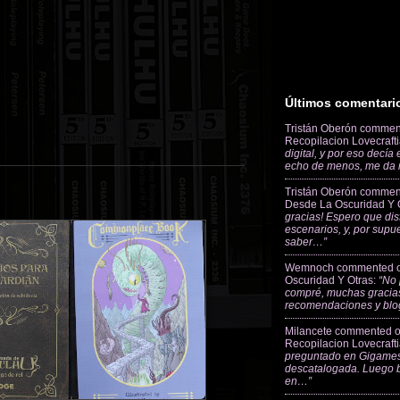
Últimos comentari
Tristán Oberón
commen
Recopilacion Lovecraft
digital, y por eso decía
echo de menos, me da
Tristán Oberón
commen
Desde La Oscuridad Y 
gracias! Espero que dis
escenarios, y, por supu
saber…”
Wemnoch
commented 
Oscuridad Y Otras
:
“No 
compré, muchas gracias
recomendaciones y blo
Milancete
commented 
Recopilacion Lovecraft
preguntado en Gigames
descatalogada. Luego 
en…”