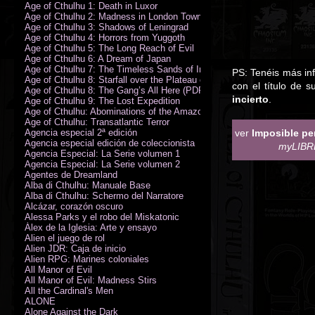
Age of Cthulhu 1: Death in Luxor
Age of Cthulhu 2: Madness in London Town
Age of Cthulhu 3: Shadows of Leningrad
Age of Cthulhu 4: Horrors from Yuggoth
Age of Cthulhu 5: The Long Reach of Evil
Age of Cthulhu 6: A Dream of Japan
Age of Cthulhu 7: The Timeless Sands of India
PS: Tenéis más inf
Age of Cthulhu 8: Starfall over the Plateau of Leng
con el título de 
Age of Cthulhu 8: The Gang’s All Here (PDF)
incierto
.
Age of Cthulhu 9: The Lost Expedition
Age of Cthulhu: Abominations of the Amazon
Age of Cthulhu: Transatlantic Terror
Agencia especial 2ª edición
ver
Imposible per
Agencia especial edición de coleccionista
myLIB
Agencia Especial: La Serie volumen 1
Agencia Especial: La Serie volumen 2
Agentes de Dreamland
Alba di Cthulhu: Manuale Base
Alba di Cthulhu: Schermo del Narratore
Alcázar, corazón oscuro
Alessa Parks y el robo del Miskatonic
Álex de la Iglesia: Arte y ensayo
Alien el juego de rol
Alien JDR: Caja de inicio
Alien RPG: Marines coloniales
All Manor of Evil
All Manor of Evil: Madness Stirs
All the Cardinal's Men
ALONE
Alone Against the Dark