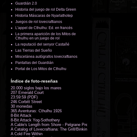
Guardián 2.0
Historia del juego de rol Delta Green
Historia Máscaras de Nyarlathotep
Juegos de rol lovecraftianos
L'appel de Cthulhu: Ed. en francés
La primera aparición de los Mitos de
Cthulhu en un juego de rol
La reputació del senyor Castañé
Las Tierras del Sueño
Miscelánea autógrafos lovecraftianos
Pantallas del Guardián
Portal de Los Mitos de Cthulhu
Índice de foto-reseñas
20.000 siglos bajo los mares
207 Emerald Court
23:59:59 (PDF)
246 Corbitt Street
30 monedas
365 Aventuras: Cthulhu 1926
8-Bit Attack
8-Bit Attack Yog-Sothothery
A Cable's Length from Shore - Pelgrane Press' FreeRPG 2018 (PDF)
A Catalog of Lovecraftiana: The Grill/Binkin Collection
A Cold Fire Within