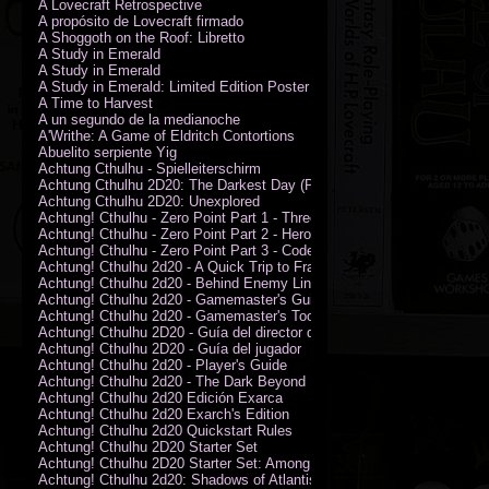
A Lovecraft Retrospective
A propósito de Lovecraft firmado
A Shoggoth on the Roof: Libretto
A Study in Emerald
A Study in Emerald
A Study in Emerald: Limited Edition Poster (Neil Gaiman)
A Time to Harvest
A un segundo de la medianoche
A'Writhe: A Game of Eldritch Contortions
Abuelito serpiente Yig
Achtung Cthulhu - Spielleiterschirm
Achtung Cthulhu 2D20: The Darkest Day (PDF)
Achtung Cthulhu 2D20: Unexplored
Achtung! Cthulhu - Zero Point Part 1 - Three Kings
Achtung! Cthulhu - Zero Point Part 2 - Heroes of the Sea
Achtung! Cthulhu - Zero Point Part 3 - Code of Honour (PDF)
Achtung! Cthulhu 2d20 - A Quick Trip to France (PDF)
Achtung! Cthulhu 2d20 - Behind Enemy Lines
Achtung! Cthulhu 2d20 - Gamemaster's Guide
Achtung! Cthulhu 2d20 - Gamemaster's Toolkit
Achtung! Cthulhu 2D20 - Guía del director de juego
Achtung! Cthulhu 2D20 - Guía del jugador
Achtung! Cthulhu 2d20 - Player's Guide
Achtung! Cthulhu 2d20 - The Dark Beyond
Achtung! Cthulhu 2d20 Edición Exarca
Achtung! Cthulhu 2d20 Exarch's Edition
Achtung! Cthulhu 2d20 Quickstart Rules
Achtung! Cthulhu 2D20 Starter Set
Achtung! Cthulhu 2D20 Starter Set: Among the Wolves (PDF)
Achtung! Cthulhu 2d20: Shadows of Atlantis