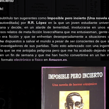
incierto
sh!
 subtítulo tan sugerentes como
Imposible pero incierto (Una novela 
 autoeditada) por
R.R. López
en la que un joven estudiante univers
na y decide, en un alarde de temeridad, involucrarse en unos e
sos relatos de meta-ficción lovecraftiana que me entusiasman, gente 
 era ficción y que se enfrentan desesperadamente a situaciones 
lhu
dispuestos a salvar el mundo a pesar de ser conscientes de que 
 investigadores de sus partidas. Todo esto aderezado con una ingent
cla que se me antojaba peligrosa pero que me ha acabado dejando 
en un fin de semana y que me han hecho convertirme en un fan inco
n formato
electrónico
o
físico
en
Amazon.es
.