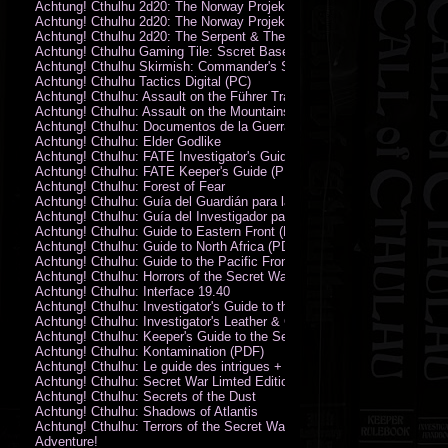
Achtung! Cthulhu 2d20: The Norway Projekt
Achtung! Cthulhu 2d20: The Norway Projekt (PDF)
Achtung! Cthulhu 2d20: The Serpent & The Sands
Achtung! Cthulhu Gaming Tile: Sscret Base & Icy Ruins
Achtung! Cthulhu Skirmish: Commander's Set
Achtung! Cthulhu Tactics Digital (PC)
Achtung! Cthulhu: Assault on the Führer Train
Achtung! Cthulhu: Assault on the Mountains of Madness
Achtung! Cthulhu: Documentos de la Guerra Secreta
Achtung! Cthulhu: Elder Godlike
Achtung! Cthulhu: FATE Investigator's Guide (PDF)
Achtung! Cthulhu: FATE Keeper's Guide (PDF)
Achtung! Cthulhu: Forest of Fear
Achtung! Cthulhu: Guía del Guardián para la Guerra Secreta
Achtung! Cthulhu: Guía del Investigador para la Guerra Secreta
Achtung! Cthulhu: Guide to Eastern Front (PDF)
Achtung! Cthulhu: Guide to North Africa (PDF)
Achtung! Cthulhu: Guide to the Pacific Front
Achtung! Cthulhu: Horrors of the Secret War
Achtung! Cthulhu: Interface 19.40
Achtung! Cthulhu: Investigator's Guide to the Secret War
Achtung! Cthulhu: Investigator's Leather & Canvas Bag
Achtung! Cthulhu: Keeper's Guide to the Secret War
Achtung! Cthulhu: Kontamination (PDF)
Achtung! Cthulhu: Le guide des intrigues + ecran
Achtung! Cthulhu: Secret War Limted Edition Book
Achtung! Cthulhu: Secrets of the Dust
Achtung! Cthulhu: Shadows of Atlantis
Achtung! Cthulhu: Terrors of the Secret War
Adventure!