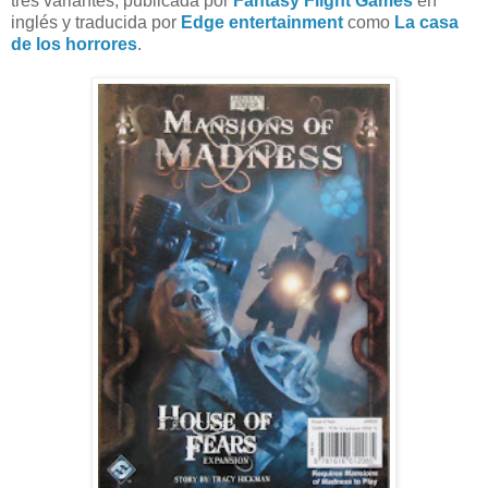
tres variantes, publicada por
Fantasy Flight Games
en
inglés y traducida por
Edge entertainment
como
La casa
de los horrores
.