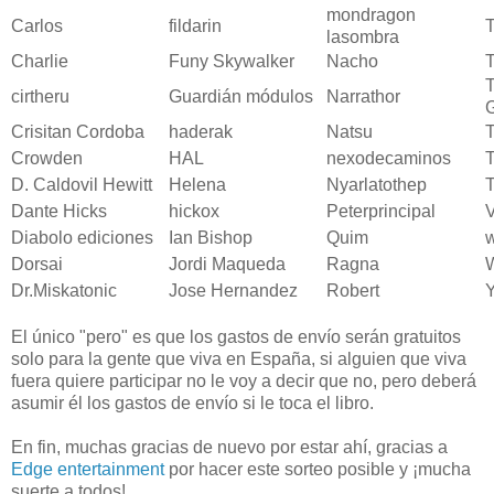
mondragon
Carlos
fildarin
lasombra
Charlie
Funy Skywalker
Nacho
T
T
cirtheru
Guardián módulos
Narrathor
Crisitan Cordoba
haderak
Natsu
T
Crowden
HAL
nexodecaminos
D. Caldovil Hewitt
Helena
Nyarlatothep
T
Dante Hicks
hickox
Peterprincipal
V
Diabolo ediciones
Ian Bishop
Quim
Dorsai
Jordi Maqueda
Ragna
Dr.Miskatonic
Jose Hernandez
Robert
El único "pero" es que los gastos de envío serán gratuitos
solo para la gente que viva en España, si alguien que viva
fuera quiere participar no le voy a decir que no, pero deberá
asumir él los gastos de envío si le toca el libro.
En fin, muchas gracias de nuevo por estar ahí, gracias a
Edge entertainment
por hacer este sorteo posible y ¡mucha
suerte a todos!