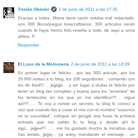
Tristán Oberón
2 de junio de 2011 a las 17:35
Gracias a todos, Misne tiene razón estaba mal redactado,
son 300 libros/juegos lovecraftianos, 300 artículos serán
cuando le haya hecho foto-reseña a todo, de aquí a unos
añitos :P
Responder
El Loco de la Motosierra
2 de junio de 2011 a las 18:09
En primer lugar te felicito... por las 300 articulo, por los
20.000 visitas a tu blog, los 100 seguidores... contando con
los de feed!!!.... jejjejje.... y sin lugar a dudas te felicito por
tener un blog tan completo y bueno para los “amantes” de
los tentáculos en los que yo me identifico!!!!.... sigue
así!!!!...... Te voy a contar un secreto, tu blog lo conocí a
raíz que cuando iba a crear el mio con el nombre “susurros
en la oscuridad”, coloque en google esa frase la primera
entrada que me salido fu tu blog...y desde ahí lo
sigo....jejjjee!!! ...... me ha gustado mucho la iniciativa que
has tenido, jjejjej... ya estoy mandando el mensaje... un