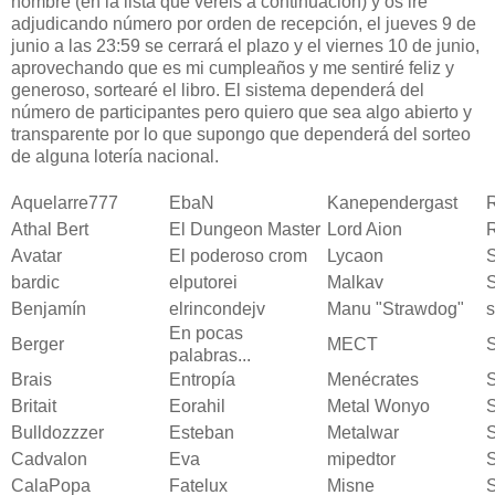
nombre (en la lista que veréis a continuación) y os iré
adjudicando número por orden de recepción, el jueves 9 de
junio a las 23:59 se cerrará el plazo y el viernes 10 de junio,
aprovechando que es mi cumpleaños y me sentiré feliz y
generoso, sortearé el libro. El sistema dependerá del
número de participantes pero quiero que sea algo abierto y
transparente por lo que supongo que dependerá del sorteo
de alguna lotería nacional.
Aquelarre777
EbaN
Kanependergast
Athal Bert
El Dungeon Master
Lord Aion
R
Avatar
El poderoso crom
Lycaon
S
bardic
elputorei
Malkav
S
Benjamín
elrincondejv
Manu "Strawdog"
s
En pocas
Berger
MECT
palabras...
Brais
Entropía
Menécrates
Britait
Eorahil
Metal Wonyo
Bulldozzzer
Esteban
Metalwar
S
Cadvalon
Eva
mipedtor
CalaPopa
Fatelux
Misne
S