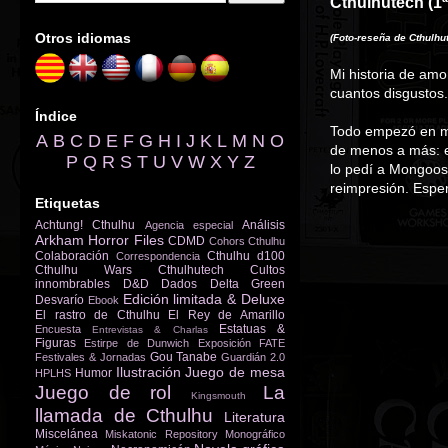
Cthulhutech (1ª
Otros idiomas
(Foto-reseña de Cthulhu
Mi historia de amo
cuantos disgustos
Índice
Todo empezó en ma
A
B
C
D
E
F
G
H
I
J
K
L
M
N
O
de menos a más: el
P
Q
R
S
T
U
V
W
X
Y
Z
lo pedí a Mongoos
reimpresión. Espe
Etiquetas
Achtung! Cthulhu
Análisis
Agencia especial
Arkham Horror Files
CDMD
Cohors Cthulhu
Colaboración
Cthulhu d100
Correspondencia
Cthulhu Wars
Cthulhutech
Cultos
innombrables
D&D
Dados
Delta Green
Edición limitada & Deluxe
Desvarío
Ebook
El rastro de Cthulhu
El Rey de Amarillo
Estatuas &
Encuesta
Entrevistas & Charlas
Figuras
Estirpe de Dunwich
Exposición
FATE
Gou Tanabe
Festivales & Jornadas
Guardián 2.0
Ilustración
Juego de mesa
Humor
HPLHS
Juego de rol
La
Kingsmouth
llamada de Cthulhu
Literatura
Miscelánea
Miskatonic Repository
Monográfico