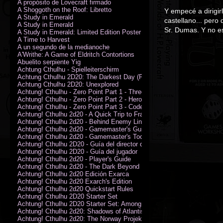
A propósito de Lovecraft firmado
A Shoggoth on the Roof: Libretto
Y empecé a dirigir
A Study in Emerald
castellano... pero
A Study in Emerald
Sr. Dumas. Y no e
A Study in Emerald: Limited Edition Poster (Neil Gaiman)
A Time to Harvest
A un segundo de la medianoche
A'Writhe: A Game of Eldritch Contortions
Abuelito serpiente Yig
Achtung Cthulhu - Spielleiterschirm
Achtung Cthulhu 2D20: The Darkest Day (PDF)
Achtung Cthulhu 2D20: Unexplored
Achtung! Cthulhu - Zero Point Part 1 - Three Kings
Achtung! Cthulhu - Zero Point Part 2 - Heroes of the Sea
Achtung! Cthulhu - Zero Point Part 3 - Code of Honour (PDF)
Achtung! Cthulhu 2d20 - A Quick Trip to France (PDF)
Achtung! Cthulhu 2d20 - Behind Enemy Lines
Achtung! Cthulhu 2d20 - Gamemaster's Guide
Achtung! Cthulhu 2d20 - Gamemaster's Toolkit
Achtung! Cthulhu 2D20 - Guía del director de juego
Achtung! Cthulhu 2D20 - Guía del jugador
Achtung! Cthulhu 2d20 - Player's Guide
Achtung! Cthulhu 2d20 - The Dark Beyond
Achtung! Cthulhu 2d20 Edición Exarca
Achtung! Cthulhu 2d20 Exarch's Edition
Achtung! Cthulhu 2d20 Quickstart Rules
Achtung! Cthulhu 2D20 Starter Set
Achtung! Cthulhu 2D20 Starter Set: Among the Wolves (PDF)
Achtung! Cthulhu 2d20: Shadows of Atlantis
Achtung! Cthulhu 2d20: The Norway Projekt