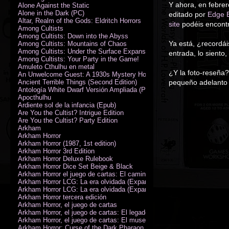
Y ahora, en febrer
Alone Against the Static
Alone in the Dark (PC)
editado por
Edge E
Altar, Realm of the Gods: Eldritch Horrors
site
podéis encontr
Among Cultists
Among Cultists: Down into the Abyss
Ya está, ¿recordái
Among Cultists: Mountains of Chaos
Among Cultists: Under the Surface Expansion
entrada, lo siento
Among Cultists: Your Party in the Game!
Amuleto Cthulhu en metal
¿Y la foto-reseña?
An Unwelcome Guest: A 1930s Mystery Horror Adventure RPG
Ancient Terrible Things (Second Edition)
pequeño adelanto 
Antología White Dwarf Versión Ampliada (PDF)
Apocthulhu
Ardiente sol de la infancia (Epub)
Are You the Cultist? Intrigue Edition
Are You the Cultist? Party Edition
Arkham
Arkham Horror
Arkham Horror (1987, 1st edition)
Arkham Horror 3rd Edition
Arkham Horror Deluxe Rulebook
Arkham Horror Dice Set Beige & Black
Arkham Horror el juego de cartas: El camino a Carcosa - Exp. campañ
Arkham Horror LCG: La era olvidada (Expansión de campaña)
Arkham Horror LCG: La era olvidada (Expansión de investigadores)
Arkham Horror tercera edición
Arkham Horror, el juego de cartas
Arkham Horror, el juego de cartas: El legado de Dunwich expansión
Arkham Horror, el juego de cartas: El museo Miskatonic
Arkham Horror: Curse of the Dark Pharaon Expansion