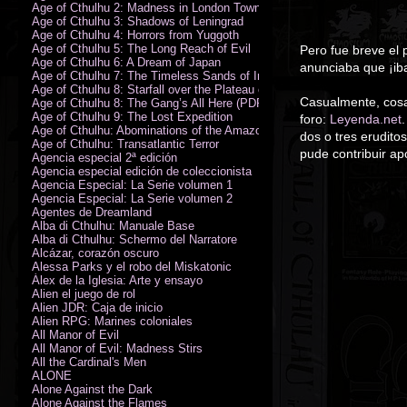
Age of Cthulhu 2: Madness in London Town
Age of Cthulhu 3: Shadows of Leningrad
Age of Cthulhu 4: Horrors from Yuggoth
Age of Cthulhu 5: The Long Reach of Evil
Pero fue breve el 
Age of Cthulhu 6: A Dream of Japan
anunciaba que ¡iba
Age of Cthulhu 7: The Timeless Sands of India
Age of Cthulhu 8: Starfall over the Plateau of Leng
Casualmente, cosas
Age of Cthulhu 8: The Gang’s All Here (PDF)
Age of Cthulhu 9: The Lost Expedition
foro:
Leyenda.net
Age of Cthulhu: Abominations of the Amazon
dos o tres erudito
Age of Cthulhu: Transatlantic Terror
pude contribuir ap
Agencia especial 2ª edición
Agencia especial edición de coleccionista
Agencia Especial: La Serie volumen 1
Agencia Especial: La Serie volumen 2
Agentes de Dreamland
Alba di Cthulhu: Manuale Base
Alba di Cthulhu: Schermo del Narratore
Alcázar, corazón oscuro
Alessa Parks y el robo del Miskatonic
Álex de la Iglesia: Arte y ensayo
Alien el juego de rol
Alien JDR: Caja de inicio
Alien RPG: Marines coloniales
All Manor of Evil
All Manor of Evil: Madness Stirs
All the Cardinal's Men
ALONE
Alone Against the Dark
Alone Against the Flames