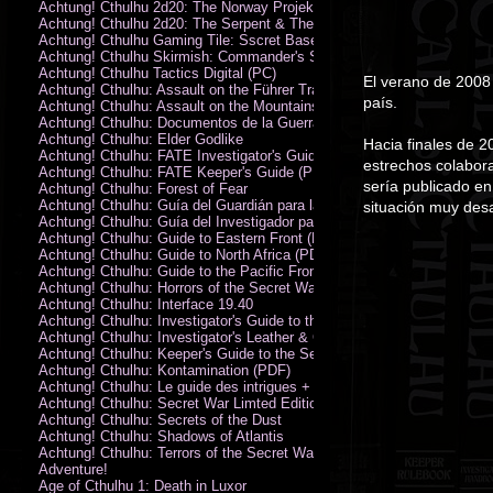
Achtung! Cthulhu 2d20: The Norway Projekt (PDF)
Achtung! Cthulhu 2d20: The Serpent & The Sands
Achtung! Cthulhu Gaming Tile: Sscret Base & Icy Ruins
Achtung! Cthulhu Skirmish: Commander's Set
Achtung! Cthulhu Tactics Digital (PC)
El verano de 2008 
Achtung! Cthulhu: Assault on the Führer Train
país.
Achtung! Cthulhu: Assault on the Mountains of Madness
Achtung! Cthulhu: Documentos de la Guerra Secreta
Achtung! Cthulhu: Elder Godlike
Hacia finales de 2
Achtung! Cthulhu: FATE Investigator's Guide (PDF)
estrechos colabora
Achtung! Cthulhu: FATE Keeper's Guide (PDF)
sería publicado en
Achtung! Cthulhu: Forest of Fear
Achtung! Cthulhu: Guía del Guardián para la Guerra Secreta
situación muy desa
Achtung! Cthulhu: Guía del Investigador para la Guerra Secreta
Achtung! Cthulhu: Guide to Eastern Front (PDF)
Achtung! Cthulhu: Guide to North Africa (PDF)
Achtung! Cthulhu: Guide to the Pacific Front
Achtung! Cthulhu: Horrors of the Secret War
Achtung! Cthulhu: Interface 19.40
Achtung! Cthulhu: Investigator's Guide to the Secret War
Achtung! Cthulhu: Investigator's Leather & Canvas Bag
Achtung! Cthulhu: Keeper's Guide to the Secret War
Achtung! Cthulhu: Kontamination (PDF)
Achtung! Cthulhu: Le guide des intrigues + ecran
Achtung! Cthulhu: Secret War Limted Edition Book
Achtung! Cthulhu: Secrets of the Dust
Achtung! Cthulhu: Shadows of Atlantis
Achtung! Cthulhu: Terrors of the Secret War
Adventure!
Age of Cthulhu 1: Death in Luxor