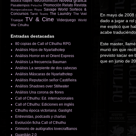
Novela gráfica
Necronomicón
Música
Naipes
Promoción
Relato
Revista
Pasatiempos
Peluche
Savage World
Sorteos &
Rompecabezas
Ropa
Concursos
The Laundry
Tarot
The Void
Teatro
En mayo de 2008 s
TV & Cine
Videojuego
Trueque
World
dado a jugar a rol
War Cthulhu
me explicó que hab
acabe traduciéndo
Entradas destacadas
Este master, llam
80 copias de Call of Cthulhu RPG
murió sin que reci
Análisis Hijos de Nyarlathotep
previsto sacar en 
Análisis Horror en el Orient Express
que en junio de 20
Análisis La frecuencia Bauman
Análisis La serpiente de dos cabezas
Análisis Máscaras de Nyarlathotep
Análisis Reputación señor Castiñeira
Análisis Shadows over Stillwater
Análisis Una corona de flores
Call of Cthulhu: Ed. internacionales
Call of Cthulhu: Ediciones en inglés
Cthulhu época victoriana: Gaslight
Entrevistas, podcasts y charlas
Evolución ficha Call of Cthulhu
Grimorio de autógrafos lovecraftianos
Guardián 2.0