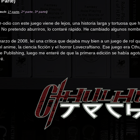
 Parte)
tech:
1ª parte
,
2ª parte
,
3ª parte
)
r-odio con este juego viene de lejos, una historia larga y tortuosa q
. No pretendo aburriros, lo contaré rápido. He cambiado algunos nombr
rzo de 2008, leí una crítica que dejaba muy bien a un juego de rol 
 anime, la ciencia ficción y el horror Lovecraftiano. Ese juego era Cth
e Publishing, luego me enteré de que la primera edición se había ago
ré.