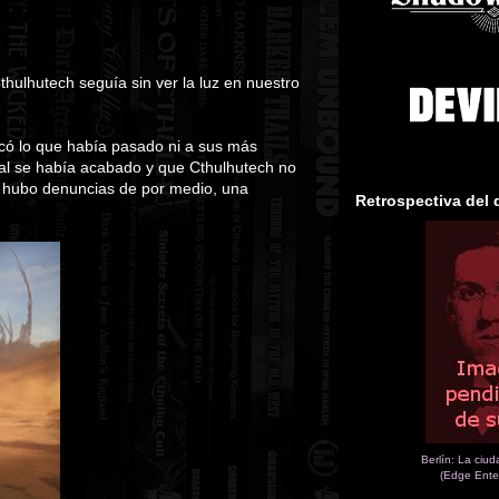
hulhutech seguía sin ver la luz en nuestro
icó lo que había pasado ni a sus más
rial se había acabado y que Cthulhutech no
ue hubo denuncias de por medio, una
Retrospectiva del 
Berlín: La ciu
(Edge Ente