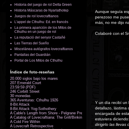
Historia del juego de rol Delta Green
Historia Máscaras de Nyarlathotep
Aunque seguía espe
Juegos de rol lovecraftianos
perezoso me puse 
L'appel de Cthulhu: Ed. en francés
más, no me dijo na
La primera aparición de los Mitos de
Cthulhu en un juego de rol
Colaboré con el Sr
La reputació del senyor Castañé
Las Tierras del Sueño
Miscelánea autógrafos lovecraftianos
Pantallas del Guardián
Portal de Los Mitos de Cthulhu
Índice de foto-reseñas
20.000 siglos bajo los mares
207 Emerald Court
23:59:59 (PDF)
246 Corbitt Street
30 monedas
365 Aventuras: Cthulhu 1926
Y un día recibí un
8-Bit Attack
detallazo, lástima
8-Bit Attack Yog-Sothothery
A Cable's Length from Shore - Pelgrane Press' FreeRPG 2018 (PDF)
encargada de esta 
A Catalog of Lovecraftiana: The Grill/Binkin Collection
estuviera diciendo
A Cold Fire Within
dirigirlo las llevas 
A Lovecraft Retrospective