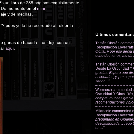
Es un libro de 288 páginas exquisitamente
€. De momento en el
mini-
naje y de mechas.
"? pues yo lo he recordado al releer la
Últimos comentari
o ganas de hacerla... os dejo con un
Tristán Oberón
commen
Recopilacion Lovecraft
rar
aquí
.
digital, y por eso decía
echo de menos, me da
Tristán Oberón
commen
Desde La Oscuridad Y 
gracias! Espero que dis
escenarios, y, por supu
saber…”
Wemnoch
commented 
Oscuridad Y Otras
:
“No 
compré, muchas gracias
recomendaciones y blo
Milancete
commented 
Recopilacion Lovecraft
preguntado en Gigames
descatalogada. Luego 
en…”