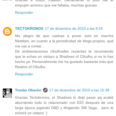
Gracias a todos, Fatelux, ciertamente tu post fue el
empujón anímico que me faltaba, muchas gracias.
Responder
TECTOKRONOS
17 de diciembre de 2010 a las 9:24
Me alegro de que vuelvas a poner esto en marcha
Neddam; en cuanto a la periodicidad de blogs propios, qué
me vas a contar...
De ambientaciones cthulhoides recientes te recomiendo
que le eches un vistazo a Shadows of Cthulhu si no lo has
hecho ya. Personalmente me ha gustado bastante más que
Realms of Cthulhu.
Responder
Tristán Oberón
17 de diciembre de 2010 a las 15:38
Gracias Tectokronos, el Shadows lo dejé pasar pq acabé
aburriendo todo lo relacionado con D20 después de una
larga época jugando D&D y dirigiendo SW Saga... pero le
echaré un vistazo :)